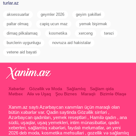
turlar.az
aksessuarlar
geymler 2026
geyim şəkilləri
paltar olmaq
capiq ucun maz
yemək bişirmək
dirnaq pilkalamaq
kosmetika
xerceng
tərəzi
burclerin uygunlugu
novruza aid hakistalar
vetene aid bayati
Xəbərlər
Gözəllik və Moda
Sağlamlıq
Sağlam qida
Mətbəx
Ailə və Uşaq
Şou Biznes
Maraqlı
Bizimlə Əlaqə
Xanım.az saytı Azərbaycan xanımları üçün maraqlı olan
bütün xəbərlər var. Qadin saytinda Gözəllik sirrləri ,
Azərbaycan qadınları, yemek reseptləri , Hamilə qadın , ana
südü, uşaqlar, uşaq yemekleri, intim münasibətlər, qadin
xeberleri, sağlamlıq xəbərləri, faydalı melumatlar, ən yeni
2026 deb moda, kosmetika mehsullari , gozellik və sağlamlıq