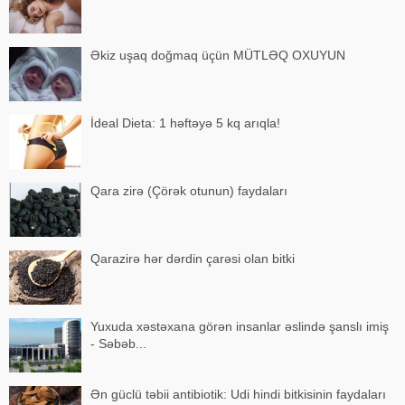
Əkiz uşaq doğmaq üçün MÜTLƏQ OXUYUN
İdeal Dieta: 1 həftəyə 5 kq arıqla!
Qara zirə (Çörək otunun) faydaları
Qarazirə hər dərdin çarəsi olan bitki
Yuxuda xəstəxana görən insanlar əslində şanslı imiş
- Səbəb...
Ən güclü təbii antibiotik: Udi hindi bitkisinin faydaları