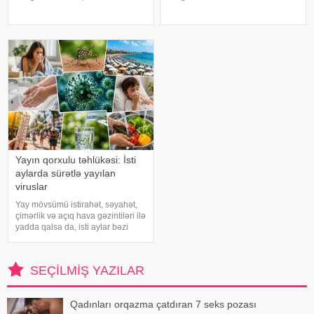
qalıqlarını və maddələr
həyatını itirir. xəbər verir ki, bu
mübadiləsi nəticəsində yaranan
səbəbdən sümüklərin
tullantıları emal edir. "Euroonco"
möhkəmliyini qorumaq və sınıq
federal ekspert onkologiya
riskini azaltmaq üçün kalsium, D
klinikalar
vitamini, zülal
Yayın qorxulu təhlükəsi: İsti
aylarda sürətlə yayılan
viruslar
Yay mövsümü istirahət, səyahət,
çimərlik və açıq hava gəzintiləri ilə
yadda qalsa da, isti aylar bəzi
virus infeksiyalarının yayılması
üçün əlverişli şərait yarada bilər.
Buna səbəb təkcə yüksək
SEÇILMIŞ YAZILAR
temperatur deyil. Açıq havad
Qadınları orqazma çatdıran 7 seks pozası