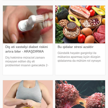
çağırıb, xəstəxanaya çatmaqdır,
problemlərinə səbəb ola bilər.
bu zaman hətta ağrıkəsic
xəbər verir ki, ani temperatur
dəyişiklikləri, quru hava və
baxımsız kondisionerlərd
Diş əti xəstəliyi diabet riskini
Bu qidalar stresi azaldır
artıra bilər - ARAŞDIRMA
Gündəlik həyatın gərginliyi ilə
mübarizə aparmaq üçün düzgün
Diş həkiminə müraciət zamanı
qidalanma da mühüm rol oynayır.
müəyyən edilən diş əti
axşam.az-a istinadən bildirir
problemləri insanın gələcəkdə 2-
ki, orqanizmin kifayət qədər
ci tip diabetə tutulma riski barədə
vitamin və mineral alması stressin
də məlumat verə bilər. xəbər verir
təsirlərini azaltmağa kömək edə
ki, "The Lancet Public
bilər
Health" jurnalında dərc olunan v