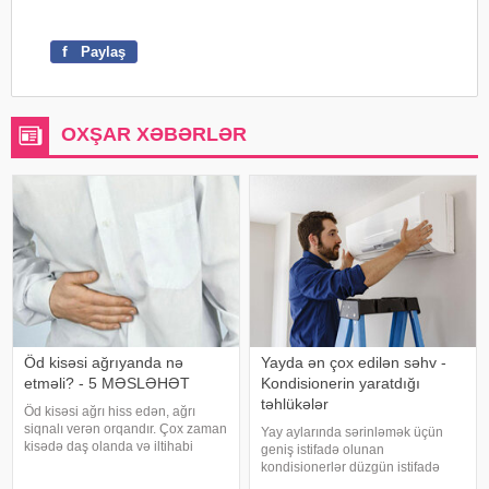
f
Paylaş
OXŞAR XƏBƏRLƏR
Öd kisəsi ağrıyanda nə
Yayda ən çox edilən səhv -
etməli? - 5 MƏSLƏHƏT
Kondisionerin yaratdığı
təhlükələr
Öd kisəsi ağrı hiss edən, ağrı
siqnalı verən orqandır. Çox zaman
Yay aylarında sərinləmək üçün
kisədə daş olanda və iltihabi
geniş istifadə olunan
xəstəliklərdə ağrıyır. Kəskin
kondisionerlər düzgün istifadə
pristuplarda ilk işiniz təcili yardım
edilmədikdə müxtəlif sağlamlıq