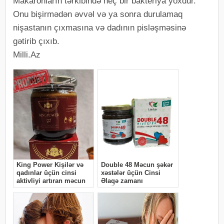
Makaronların tərkibində heç bir bakteriya yoxdur.
Onu bişirmədən əvvəl və ya sonra durulamaq
nişastanın çıxmasına və dadının pisləşməsinə
gətirib çıxıb.
Milli.Az