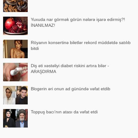
Yuxuda nar görmək görün nələrə işarə edirmiş?!
İNANILMAZ!
Röyanın konsertinə biletlər rekord müddətdə satılıb
bitdi
Diş əti xəstəliyi diabet riskini artıra bilər -
ARAŞDIRMA
Blogerin əri onun ad günündə vəfat etdib
Toppuş bacı'nın atası da vəfat etdi