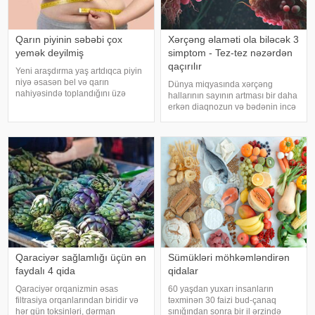
Qarın piyinin səbəbi çox
Xərçəng əlaməti ola biləcək 3
yemək deyilmiş
simptom - Tez-tez nəzərdən
qaçırılır
Yeni araşdırma yaş artdıqca piyin
niyə əsasən bel və qarın
Dünya miqyasında xərçəng
nahiyəsində toplandığını üzə
hallarının sayının artması bir daha
çıxarıb. Bir çox insan yaşlandıqca
erkən diaqnozun və bədənin incə
çəkisi demək olar ki, dəyişməsə
xəbərdarlıq əlamətlərinin düzgün
də, qarın nahiyəsinin böyüdüyünü
şərh edilməsinin vacibliyini
müşahidə edir. Bu isə təkcə esteti
vurğulayır. Məşhur inancın əksinə
olaraq, xərçəng növləri həmişə
ağı
Qaraciyər sağlamlığı üçün ən
Sümükləri möhkəmləndirən
faydalı 4 qida
qidalar
Qaraciyər orqanizmin əsas
60 yaşdan yuxarı insanların
filtrasiya orqanlarından biridir və
təxminən 30 faizi bud-çanaq
hər gün toksinləri, dərman
sınığından sonra bir il ərzində