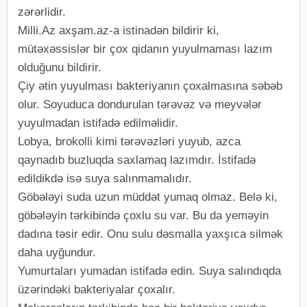
zərərlidir.
Milli.Az axşam.az-a istinadən bildirir ki,
mütəxəssislər bir çox qidanın yuyulmaması lazım
olduğunu bildirir.
Çiy ətin yuyulması bakteriyanın çoxalmasına səbəb
olur. Soyuduca dondurulan tərəvəz və meyvələr
yuyulmadan istifadə edilməlidir.
Lobya, brokolli kimi tərəvəzləri yuyub, azca
qaynadıb buzluqda saxlamaq lazımdır. İstifadə
edildikdə isə suya salınmamalıdır.
Göbələyi suda uzun müddət yumaq olmaz. Belə ki,
göbələyin tərkibində çoxlu su var. Bu da yeməyin
dadına təsir edir. Onu sulu dəsmalla yaxşıca silmək
daha uyğundur.
Yumurtaları yumadan istifadə edin. Suya salındıqda
üzərindəki bakteriyalar çoxalır.