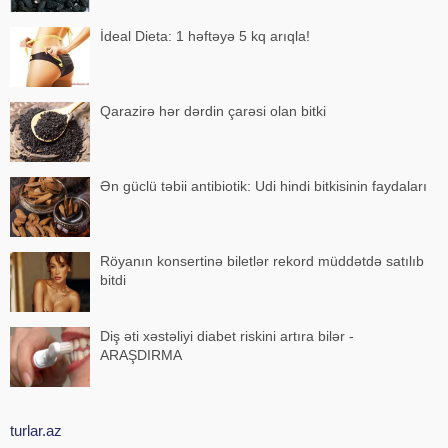
İdeal Dieta: 1 həftəyə 5 kq arıqla!
Qarazirə hər dərdin çarəsi olan bitki
Ən güclü təbii antibiotik: Udi hindi bitkisinin faydaları
Röyanın konsertinə biletlər rekord müddətdə satılıb
bitdi
Diş əti xəstəliyi diabet riskini artıra bilər -
ARAŞDIRMA
turlar.az