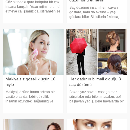
düzümünü etməyin
Göz altındakı qara halqalar bir çox
insana tanışdır. Yuxu rejiminə əməl
Saç düzümü insanı həm cavan
etməyə çalışsanız da, istirahətinizə
göstərə, həm də əksinə – yaşlı
mane olan amillər həmişə tapılır.
göstərə bilər. Stilistlərin fikrincə,
Hətta bəzi günlərdə səkkiz saatlıq
düzgün seçilməmiş saç modeli
yuxu belə vəziyyəti düzəltmir –
qadının xarici görünüşünə mənfi
qara halqala
təsir edə bilər. Buna görə də saç
kəsimi seçərkən diqqətli olma
Makiyajsız gözəllik üçün 10
Hər qadının bilməli olduğu 3
hiylə
saç düzümü
Makiyaj, özünə inamı artıran bir
Bəzən yaz havası xoşagəlməz
vasitə olsa da, təbii gözəllik
sürprizlər edə bilər, məsələn, qəfil
insanın özündəki sağlamlıq və
başlayan yağış. Belə havalarda bir
düzgün həyat tərzinin nəticəsidir.
çox qadın saçlarının formasını
Makiyasız gözəlliyinizi önə
qoruyacaq və dağılmayacaq
çıxarmaq üçün aşağıdakı
düzgün saç düzümünün hansılar
tövsiyələrə əməl edin:. . Yaxşı
olduğunu bilmir.
yuxu
Beləliklə, "Instagram"