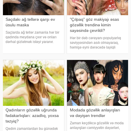
Saçdakı ağ tellərə qarşı ev
"Çılpaq" göz makiyajı əsas
üsulu maska
gözəllik trendinə kimin
sayəsində çevrildi?
Saçlarda ağ tellər zamanla hər bir
qadında meydana çıxır və onları
Hər bir dəb cərəyanı populyarlıq
dərhal gizlətmək istəyi yaranır.
səviyyəsindən asılı olmayaraq,
Lakin salonda tez-tez rənglənmə,
həmişə eyni dərəcədə layiqli
bəli, gümüşü saçları gizlədir,
alternativə ehtiyac duyur. Məsələn,
amma saçların sağlamlığını
təkcə milyonlarla TikTok
korlayır: tellər quruyur, sını
istifadəçisinin yox, Heyli Biberin də
sınadığı sensasion latte makiyajı
Qadınların gözəllik uğrunda
Modada gözəllik anlayışları
fədakarlıqları: azadlıq, yoxsa
və dəyişən trendlər
təzyiq?
Zaman keçdikcə gözəllik və moda
anlayışları cəmiyyətin dəyərləri,
Qədim zamanlardan bu günədək