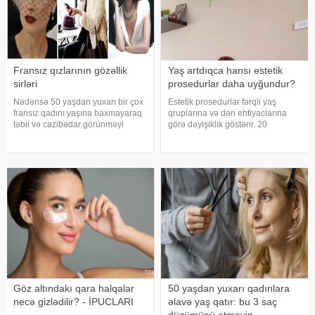
Fransız qızlarının gözəllik
Yaş artdıqca hansı estetik
sirləri
prosedurlar daha uyğundur?
Nədənsə 50 yaşdan yuxarı bir çox
Estetik prosedurlar fərqli yaş
fransız qadını yaşına baxmayaraq
qruplarına və dəri ehtiyaclarına
təbii və cazibədar görünməyi
görə dəyişiklik göstərir. 20
bacarır. Maraqlısı budur ki, bu
yaşlarında tətbiq olunan yanaşma
görünüş üçün çox da səy
ilə 40 və ya 60 yaşdan sonra
göstərmirmiş kimi görünürlər.
aparılan müdaxilələr eyni
Bunun arxasında isə illərlə
olmamalıdır. Yaş artdıqca dərinin
formalaşmı
elastikliy
Göz altındakı qara halqalar
50 yaşdan yuxarı qadınlara
necə gizlədilir? - İPUCLARI
əlavə yaş qatır: bu 3 saç