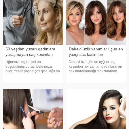
qadınlıqlarını qorumağa kömə
təhlükəli idi. Elmi biliklərin kifayət
qədər inkişaf etməməsi
səbəbindən bi
50 yaşdan yuxarı qadınlara
Dairəvi üzlü xanımlar üçün ən
yaraşmayan saç kəsimləri
yaxşı saç kəsimləri
Uğursuz saç kəsimi ən
Dairəvi üz üçün ən uyğun saç
düşünülmüş obrazı belə poza
kəsimləri hər zaman qadınların ən
bilər. Yetkin yaşda çox qısa, ağır və
çox maraqlandığı mövzulardan
həcmiz (yəni yastı) saç
biridir. Güzgüyə baxarkən
modellərindən uzaq durmaq
yanaqların daha dolğun
tövsiyə olunur. Əvəzində düzgün
görünməsi bir çoxuna tanış hissdir
seçilmiş saç düzümü təbii gözəlliyi
və çoxları üz formasını daha
vurğulayır və insanı
uzunsov və zəri