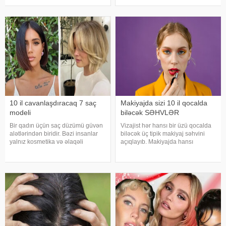
Səbəbi də sadədir – qəribə bədən
cavan göstərə bilər. Ekspertlərə
quruluşuna malik, sinəsi irəli,
görə, düzgün seçilmiş çalarlar
arxası geri, əyri görünüşl
dodaqlara təravət, dolğunluq və
gənclik effekti qatır. Yaş artdıqc
10 il cavanlaşdıracaq 7 saç
Makiyajda sizi 10 il qocalda
modeli
biləcək SƏHVLƏR
Bir qadın üçün saç düzümü güvən
Vizajist hər hansı bir üzü qocalda
alətlərindən biridir. Bəzi insanlar
biləcək üç tipik makiyaj səhvini
yalnız kosmetika və əlaqəli
açıqlayıb. Makiyajda hansı
prosedurların görünüşünü
səhvlərdən yaınmaq lazımdır. "
"cavanlaşdırmağa" kömək edə
saytının xarici mediaya istinadla
biləcəyinə inanırlar. Mütəxəssislər
xəbərinə görə, 4 milyondan çox
deyirlər ki, düzgün saç düzüm
"YouTube" izləyicis