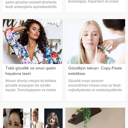
texnologiya, həyat tərzi və sosial
qadın gözəlliyi müxtəlif dövrlərdə
baxışlarla paralel şəkildə dəyişir.
fərqli anlayışlarla qiymətləndirilib.
2025-ci ilin avqust ayı etibarilə
Zaman keçdikcə dəyişən gözəllik
moda və gözəllik sahəsində
standartları qadınların öz
müşahidə edilən trendlə
bədənlərinə, zahiri görünüşlərinə
və şəxsi seçimlərinə münasibətin
Təbii gözəllik və onun qadın
Gözəlliyin təkrarı: Copy-Paste
həyatına təsiri
estetikası
Müasir dövrün inkişafı ilə birlikdə
Gözəllik insan tarixinin
gözəllik anlayışları da sürətlə
əvəzedilməz hissəsi olub və fərqli
dəyişir. Texnologiyanın və media
coğrafiyalarda və mədəniyyətlərdə
vasitələrinin təsiri altında, gözəllik
fərqli təfsir və gözləntilərlə
standartları da daha çox süni
qarşılanıb. Hər millət öz estetik
tələblərə əsaslanmağa başlayıb.
meyarlarına malikdir və bəzən
Lakin, son zamanla
bunlar o qədər fərqlidir ki, bi