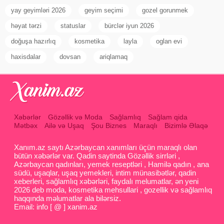
yay geyimləri 2026
geyim seçimi
gozel gorunmek
həyat tərzi
statuslar
bürclər iyun 2026
doğuşa hazırlıq
kosmetika
layla
oglan evi
haxisdalar
dovsan
ariqlamaq
Xəbərlər
Gözəllik və Moda
Sağlamlıq
Sağlam qida
Mətbəx
Ailə və Uşaq
Şou Biznes
Maraqlı
Bizimlə Əlaqə
Xanım.az saytı Azərbaycan xanımları üçün maraqlı olan
bütün xəbərlər var. Qadin saytinda Gözəllik sirrləri ,
Azərbaycan qadınları, yemek reseptləri , Hamilə qadın , ana
südü, uşaqlar, uşaq yemekleri, intim münasibətlər, qadin
xeberleri, sağlamlıq xəbərləri, faydalı melumatlar, ən yeni
2026 deb moda, kosmetika mehsullari , gozellik və sağlamlıq
haqqında məlumatlar ala bilərsiz.
Email: info [ @ ] xanim.az