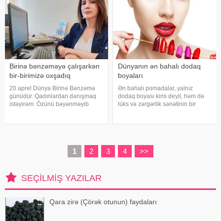
Birinə bənzəməyə çalışarkən
Dünyanın ən bahalı dodaq
bir-birimizə oxşadıq
boyaları
20 aprel Dünya Birinə Bənzəmə
Ən bahalı pomadalar, yalnız
günüdür. Qadınlardan danışmaq
dodaq boyası kimi deyil, həm də
istəyirəm. Özünü bəyənməyib
lüks və zərgərlik sənətinin bir
kiməsə oxşamağa çalışan
nümunəsi kimi qiymətləndirilir. Bu
qadınlardan. Birinə bənzəmək
məhsulların yüksək qiyməti,
istəyərkən bir də baxdılar ki, bir-
onların hazırlanmasında istifadə
birinə bənzəyirlər. Nə üçün? Mən
olunan nadir və qiymətli
deyim, siz d
materiallarl
1
2
3
4
>>
SEÇILMIŞ YAZILAR
Qara zirə (Çörək otunun) faydaları