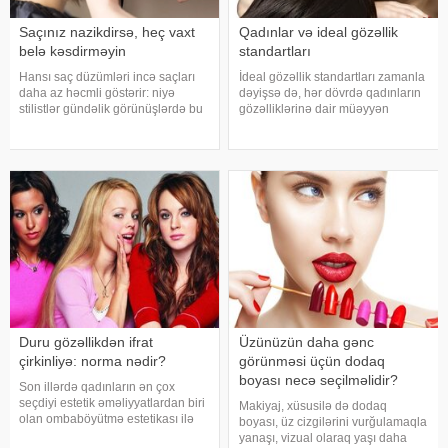
Saçınız nazikdirsə, heç vaxt
Qadınlar və ideal gözəllik
belə kəsdirməyin
standartları
Hansı saç düzümləri incə saçları
İdeal gözəllik standartları zamanla
daha az həcmli göstərir: niyə
dəyişsə də, hər dövrdə qadınların
stilistlər gündəlik görünüşlərdə bu
gözəlliklərinə dair müəyyən
formalardan çəkinməyi məsləhət
gözləntilər mövcud olub. Bu
görürlər. Beləliklə, bu modelləri
gözləntilər, cəmiyyətin və
təqdim edirik:. İncə saçlar üçün
mədəniyyətin tələbləri, media təsiri
hansı saç kəsimləri uyğu
və sosial strukturların yaratdığ
Duru gözəllikdən ifrat
Üzünüzün daha gənc
çirkinliyə: norma nədir?
görünməsi üçün dodaq
boyası necə seçilməlidir?
Son illərdə qadınların ən çox
seçdiyi estetik əməliyyatlardan biri
Makiyaj, xüsusilə də dodaq
olan ombaböyütmə estetikası ilə
boyası, üz cizgilərini vurğulamaqla
bağlı çox müzakirələr aparılır.
yanaşı, vizual olaraq yaşı daha