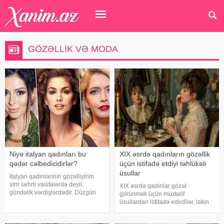
GÖZƏLLIK VƏ MODA
Niyə italyan qadınları bu
XIX əsrdə qadınların gözəllik
qədər cəlbedicidirlər?
üçün istifadə etdiyi təhlükəli
üsullar
İtalyan qadınlarının gözəlliyinin
sirri sehrli vasitələrdə deyil,
XIX əsrdə qadınlar gözəl
gündəlik vərdişlərdədir. Düzgün
görünmək üçün müxtəlif
qidalanma, təbii dəriyə qulluq,
üsullardan istifadə edirdilər, lakin
özünə sevgi və həyatdan zövq
həmin dövrdə kosmetikanın tərkibi
almaq qabiliyyəti onlara illərlə
bu günlə müqayisədə xeyli