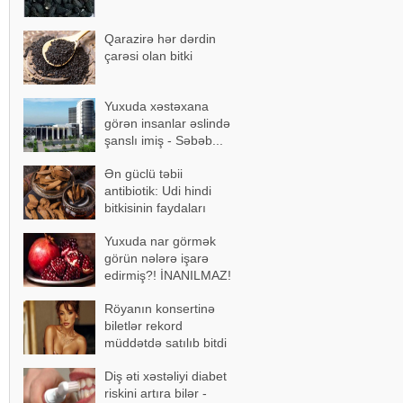
Qarazirə hər dərdin
çarəsi olan bitki
Yuxuda xəstəxana
görən insanlar əslində
şanslı imiş - Səbəb...
Ən güclü təbii
antibiotik: Udi hindi
bitkisinin faydaları
Yuxuda nar görmək
görün nələrə işarə
edirmiş?! İNANILMAZ!
Röyanın konsertinə
biletlər rekord
müddətdə satılıb bitdi
Diş əti xəstəliyi diabet
riskini artıra bilər -