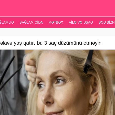
ĞLAMLIQ
SAĞLAM QIDA
MƏTBƏX
AILƏ VƏ UŞAQ
ŞOU BIZN
 əlavə yaş qatır: bu 3 saç düzümünü etməyin