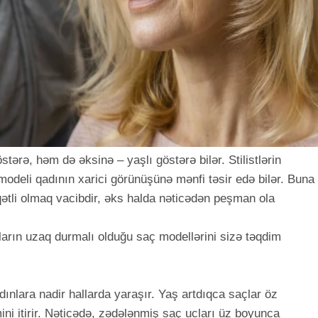
rə, həm də əksinə – yaşlı göstərə bilər. Stilistlərin
odeli qadının xarici görünüşünə mənfi təsir edə bilər. Buna
ətli olmaq vacibdir, əks halda nəticədən peşman ola
ların uzaq durmalı olduğu saç modellərini sizə təqdim
ınlara nadir hallarda yaraşır. Yaş artdıqca saçlar öz
mini itirir. Nəticədə, zədələnmiş saç ucları üz boyunca