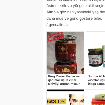
Asimmetrik və yüngül kəkil seçin. 
Alın və göz nahiyəsindəki yaş dəyiş
daha incə və gənc göstərə bilər.
/ gencaile.az