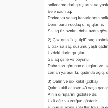
sallanaraq dəri qırışlarını və yaş
Belə uzunluq:
Dodaq və yanaq kənarlarının sall
Dərin burun-dodaq qırışıqlarını,
Sallaq üz ovalını daha aydın göstə
2) Çox qısa "kişi tipli" saç kəsiml
Ultrakısa saç düzümü yaşlı qadın
Üzdəki dərin qırışları,
Sallaq çənə və boyunu.
Daha sərt görünən qulaqları və ü
zaman yaraşır ki, qadında açıq, d
3) Qalın və sıx kəkil (çolka)
Qalın kəkil əsasən 40 yaşa qədər 
Alnın qırışlarını gizlətsə də,
Üzü ağır və yorğun göstərir.
Bunun əvəzinə stilistlər tövsiyə ed