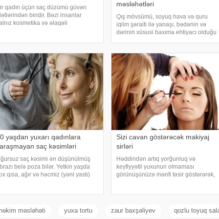
məsləhətləri
ir qadın üçün saç düzümü güvən
lətlərindən biridir. Bəzi insanlar
Qış mövsümü, soyuq hava və quru
alnız kosmetika və əlaqəli
iqlim şəraiti ilə yanaşı, bədənin və
rosedurların görünüşünü
dərinin xüsusi baxıma ehtiyacı olduğu
cavanlaşdırmağa" kömək edə
bir dövrdür. Bu mövsümdə qadınlar
iləcəyinə inanırlar. Mütəxəssislər
üçün gözəllik rutinini doğru qurmaq,
eyirlər ki, düzgün saç düzüm
həm fiziki baxım, həm də sağlamlıq
baxımında
0 yaşdan yuxarı qadınlara
Sizi cavan göstərəcək makiyaj
araşmayan saç kəsimləri
sirləri
ğursuz saç kəsimi ən düşünülmüş
Həddindən artıq yorğunluq və
brazı belə poza bilər. Yetkin yaşda
keyfiyyətli yuxunun olmaması
ox qısa, ağır və həcmiz (yəni yastı)
görünüşünüzə mənfi təsir göstərərək,
aç modellərindən uzaq durmaq
yaşınıza bir neçə il əlavə edə bilər.
övsiyə olunur. Əvəzində düzgün
Bununla belə, makiyajdan düzgün
eçilmiş saç düzümü təbii gözəlliyi
istifadə üzünüzü əhəmiyyətli dərəcədə
urğulayır və insanı
cavanlaşdıra bilər
həkim məsləhəti
yuxa tortu
zaur baxşəliyev
qozlu toyuq sala