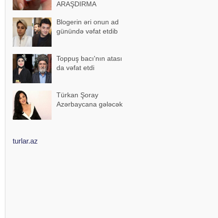
ARAŞDIRMA
Blogerin əri onun ad
günündə vəfat etdib
Toppuş bacı'nın atası
da vəfat etdi
Türkan Şoray
Azərbaycana gələcək
turlar.az