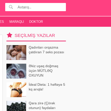
ES
MARAQLI
DOKTOR
SEÇILMIŞ YAZILAR
Qadınları orqazma
çatdıran 7 seks pozası
Əkiz uşaq doğmaq
üçün MÜTLƏQ
OXUYUN
İdeal Dieta: 1 həftəyə 5
kq arıqla!
Qara zirə (Çörək
otunun) faydaları