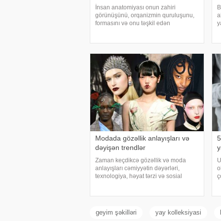
İnsan anatomiyası onun zahiri
B
görünüşünü, orqanizmin quruluşunu,
a
formasını və onu təşkil edən
y
toxumaların, orqanların bir-biri ilə və
p
eyni zamanda xarici mühitlə
"
orqanizmin qarşılıqlı əlaqəsini öyrənir.
b
Anatomiya morfoloj
d
Modada gözəllik anlayışları və
5
dəyişən trendlər
y
Zaman keçdikcə gözəllik və moda
U
anlayışları cəmiyyətin dəyərləri,
o
texnologiya, həyat tərzi və sosial
ç
baxışlarla paralel şəkildə dəyişir.
s
2025-ci ilin avqust ayı etibarilə moda
t
və gözəllik sahəsində müşahidə
s
edilən trendlə
v
geyim şəkilləri
yay kolleksiyasi