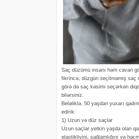
Saç düzümü insanı həm cavan göstə
fikrincə, düzgün seçilməmiş saç m
görə də saç kəsimi seçərkən diqq
bilərsiniz.
Beləliklə, 50 yaşdan yuxarı qadın
edirik:
1) Uzun və düz saçlar
Uzun saçlar yetkin yaşda olan qad
elastikliyini, sağlamlığını və həc