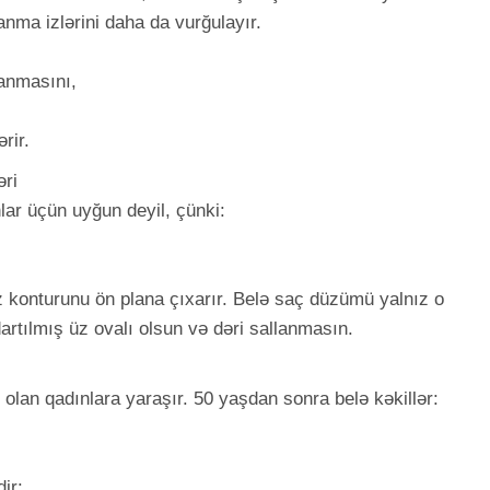
lanma izlərini daha da vurğulayır.
anmasını,
rir.
əri
lar üçün uyğun deyil, çünki:
z konturunu ön plana çıxarır. Belə saç düzümü yalnız o
artılmış üz ovalı olsun və dəri sallanmasın.
olan qadınlara yaraşır. 50 yaşdan sonra belə kəkillər:
ir: