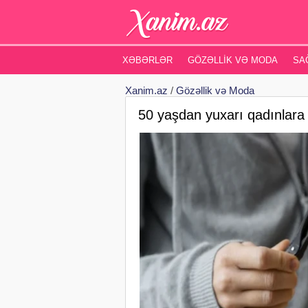
XƏBƏRLƏR
GÖZƏLLIK VƏ MODA
SA
Xanim.az
/
Gözəllik və Moda
50 yaşdan yuxarı qadınlara