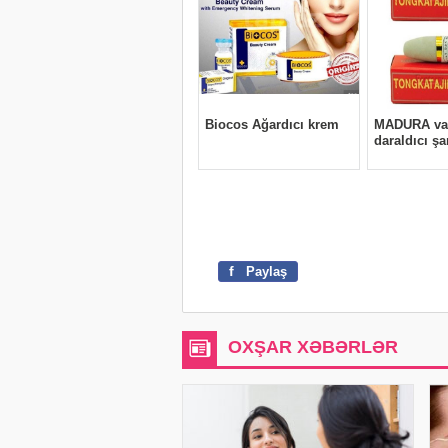
f
Paylaş
OXŞAR XƏBƏRLƏR