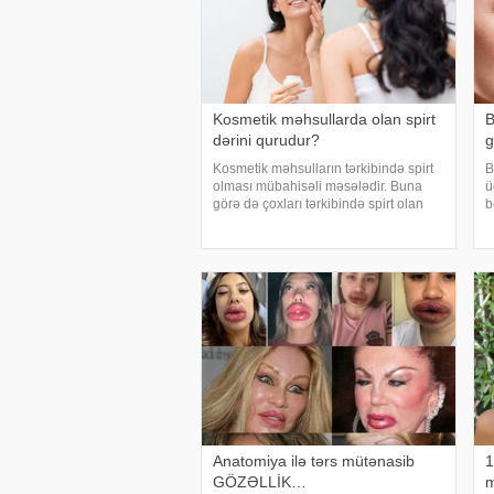
Kosmetik məhsullarda olan spirt
B
dərini qurudur?
g
Kosmetik məhsulların tərkibində spirt
B
olması mübahisəli məsələdir. Buna
ü
görə də çoxları tərkibində spirt olan
b
məhsullardan imtina etməyə çalışır.
m
Əgər etil spirtdən söhbət gedirsə, bu,
ə
kifayət qədər doğru bir qərardır. Yağl
g
ə
Anatomiya ilə tərs mütənasib
1
GÖZƏLLİK…
m