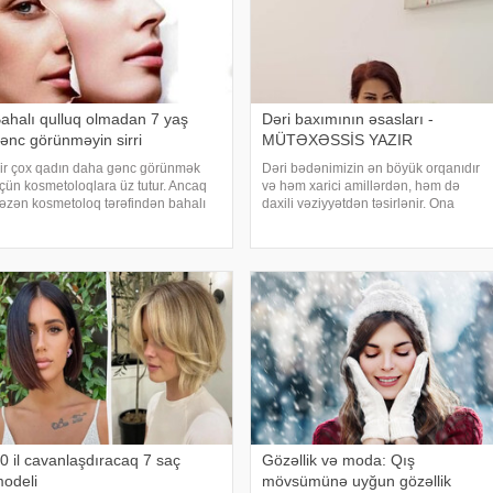
ahalı qulluq olmadan 7 yaş
Dəri baxımının əsasları -
ənc görünməyin sirri
MÜTƏXƏSSİS YAZIR
ir çox qadın daha gənc görünmək
Dəri bədənimizin ən böyük orqanıdır
çün kosmetoloqlara üz tutur. Ancaq
və həm xarici amillərdən, həm də
əzən kosmetoloq tərəfindən bahalı
daxili vəziyyətdən təsirlənir. Ona
anipulyasiyalar istənilən nəticəni
düzgün qulluq etmək, sağlamlığını
ldə etmir. Bir neçə sadə yolla daha
qorumaq və gözəlliyini artırmaq üçün
ənc görünmək mümkündür. Onlara
vacibdir. Dəri baxımının əsasları yalnız
məl etsəniz
kosmeti
0 il cavanlaşdıracaq 7 saç
Gözəllik və moda: Qış
odeli
mövsümünə uyğun gözəllik