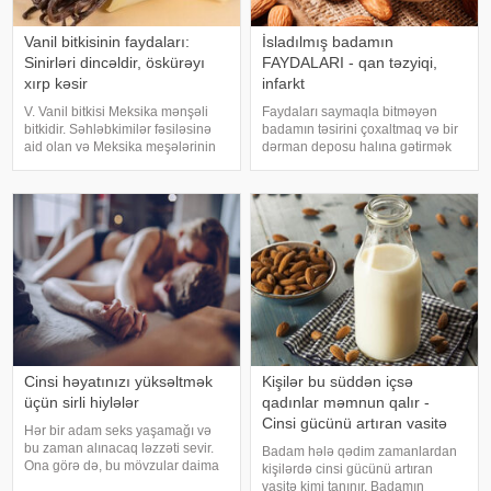
Vanil bitkisinin faydaları:
İsladılmış badamın
Sinirləri dincəldir, öskürəyı
FAYDALARI - qan təzyiqi,
xırp kəsir
infarkt
V. Vanil bitkisi Meksika mənşəli
Faydaları saymaqla bitməyən
bitkidir. Səhləbkimilər fəsiləsinə
badamın təsirini çoxaltmaq və bir
aid olan və Meksika meşələrinin
dərman deposu halına gətirmək
sahilyanı ərazilərində bitən
üçün sadəcə suda gözlətmək
dırmanma bitkisidir. Ətrafındakı
lazım olduğunu bilirdiniz?. 1.
digər ağaclarda 2-3 sm
İsladılmış badam E vitamini,
qalınlığında tumurcuqları ilə 10
maqnezium, kalsium, Omeqa 3
metr
kimi vitamin v
Cinsi həyatınızı yüksəltmək
Kişilər bu süddən içsə
üçün sirli hiylələr
qadınlar məmnun qalır -
Cinsi gücünü artıran vasitə
Hər bir adam seks yaşamağı və
bu zaman alınacaq ləzzəti sevir.
Badam hələ qədim zamanlardan
Ona görə də, bu mövzular daima
kişilərdə cinsi gücünü artıran
maraqla oxunur, tətbiq etmək
vasitə kimi tanınır. Badamın