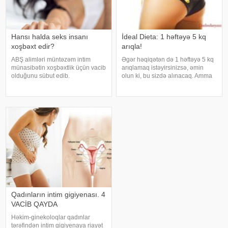
Hansı halda seks insanı
İdeal Dieta: 1 həftəyə 5 kq
xoşbəxt edir?
arıqla!
ABŞ alimləri müntəzəm intim
Əgər həqiqətən də 1 həftəyə 5 kq
münasibətin xoşbəxtlik üçün vacib
arıqlamaq istəyirsinizsə, əmin
olduğunu sübut edib.
olun ki, bu sizdə alınacaq. Amma
"Medicina" xəbər verir ki, sorğuda
bir şərtlə ki, sizə təqdim etdiyimiz
300 könüllünün intim həyatı və
bu möcüzəli dietaya əməl
razılıq hissi araşdırılıb. Məlum
edəsiniz. Bunu əsas sirri odur ki, 7
olub ki, həyatlarında mütəmad
gün ərzində siz qida qəbu
Qadınların intim gigiyenası. 4
VACİB QAYDA
Həkim-ginekoloqlar qadınlar
tərəfindən intim gigiyenaya riayət