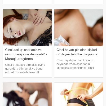
üçün istifadə edilir. Həyəcanın
tərkibində olan nadir arginin
dozasını yüksəltmək, zövq
aminturşusu təbii potensiya
dünyasında uçmaq, hər hüceyrəsi
stimullaşdırıcısıdır. Həmçinin
ilə zövq
badam testosteronun ifrazını
artıran maqneziu
Cinsi asıllıq: satiriasis və
Cinsi həyatı pis olan kişiləri
nimfomaniya nə deməkdi? -
gözləyən təhlükə: beynində
Maraqlı araşdırma
Cinsi həyatı pis olan kişilərin
beynində zədə aşkarlanıb.
Cinsi ə . laqəyə girmək istəyinə
Mütəxəssislərin fikrincə, cinsi
qarşı dura bilməmək və bunu
həyatımızla idrakımız arasında
müxtəlif insanlarla təsadüfi
birbaşa əlaqə var. Pis bir cinsi
şəkildə həyata keçirmək kimi təyin
həyat gələcək illərdə yaddaş
olunan bir problemdir. bu barədə
problemlərinin xəbərçisi ola bilər.
araşdırıb. "Səhər, günorta və
ABŞ-ı
axşam başqa bir qadın/kişi il