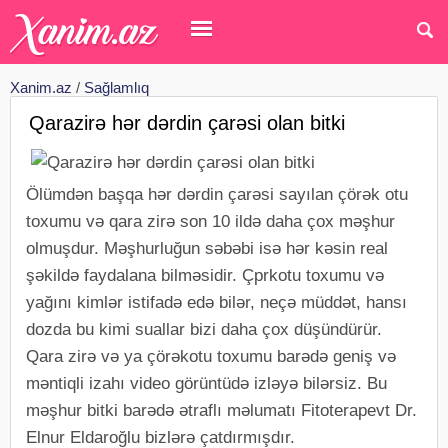
Xanim.az
/
Sağlamlıq
Qarazirə hər dərdin çarəsi olan bitki
Ölümdən başqa hər dərdin çarəsi sayılan çörək otu
toxumu və qara zirə son 10 ildə daha çox məşhur
olmuşdur. Məşhurluğun səbəbi isə hər kəsin real
şəkildə faydalana bilməsidir. Çprkotu toxumu və
yağını kimlər istifadə edə bilər, neçə müddət, hansı
dozda bu kimi suallar bizi daha çox düşündürür.
Qara zirə və ya çörəkotu toxumu barədə geniş və
məntiqli izahı video görüntüdə izləyə bilərsiz. Bu
məşhur bitki barədə ətraflı məlumatı Fitoterapevt Dr.
Elnur Eldaroğlu bizlərə çatdırmışdır.