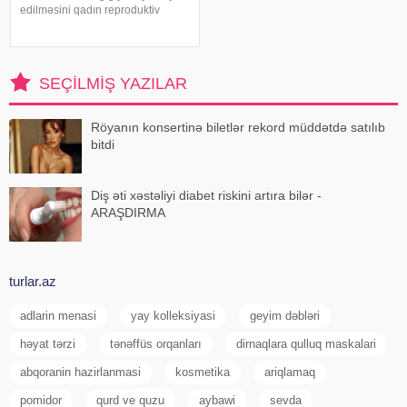
edilməsini qadın reproduktiv
sistemi xəstəliklərinin
profilaktikasının vacib hissəsi
hesab edirlər. bildirir ki, intim
gigiyena qaydalarını bilməmək və
SEÇILMIŞ YAZILAR
ya onlar
Röyanın konsertinə biletlər rekord müddətdə satılıb
bitdi
Diş əti xəstəliyi diabet riskini artıra bilər -
ARAŞDIRMA
turlar.az
adlarin menasi
yay kolleksiyasi
geyim dəbləri
həyat tərzi
tənəffüs orqanları
dirnaqlara qulluq maskalari
abqoranin hazirlanmasi
kosmetika
ariqlamaq
pomidor
qurd ve quzu
aybawi
sevda