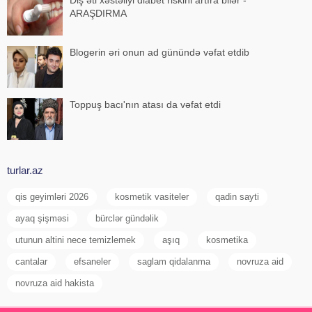
ARAŞDIRMA
Blogerin əri onun ad günündə vəfat etdib
Toppuş bacı'nın atası da vəfat etdi
turlar.az
qis geyimləri 2026
kosmetik vasiteler
qadin sayti
ayaq şişməsi
bürclər gündəlik
utunun altini nece temizlemek
aşıq
kosmetika
cantalar
efsaneler
saglam qidalanma
novruza aid
novruza aid hakista