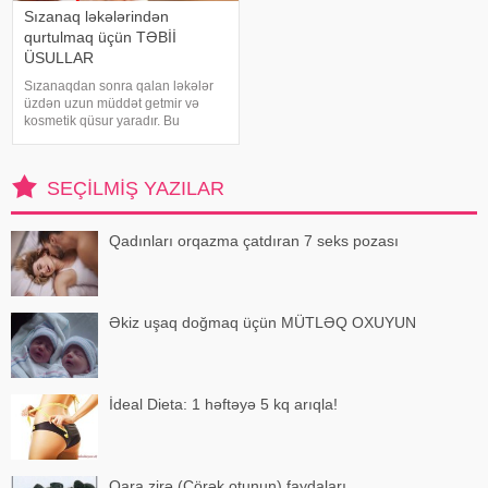
Sızanaq ləkələrindən
qurtulmaq üçün TƏBİİ
ÜSULLAR
Sızanaqdan sonra qalan ləkələr
üzdən uzun müddət getmir və
kosmetik qüsur yaradır. Bu
ləkələrdən qurtulmaq üçün sizə
sadə üsulları təqdim edirik: . Xiyar.
Xiyar hamar dəriyə sahib olmaq
SEÇILMIŞ YAZILAR
üçün ən rahat vasitələrdən biridir
Qadınları orqazma çatdıran 7 seks pozası
Əkiz uşaq doğmaq üçün MÜTLƏQ OXUYUN
İdeal Dieta: 1 həftəyə 5 kq arıqla!
Qara zirə (Çörək otunun) faydaları