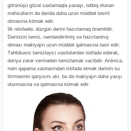
görünüşü gözəl saxlamaqla yanaşı, tətbiq olunan
məhsulların da dəridə daha uzun müddət təsirli
olmasına kömək edir.
İlk növbədə, düzgün dərini hazırlamaq önəmlidir.
Dərinizin təmiz, nəmləndirilmiş və hazırlanmış
olması makiyajın uzun müddət qalmasına təsir edir.
Təhlükəsiz təmizləyici vasitələrdən istifadə edərək,
dəriyə zərər vermədən təmizləmək vacibdir. Ardınca,
nəm qapama vasitəsindən istifadə etmək dərinin su
itirməsinin qarşısını alır, bu da makiyajın daha yaxşı
oturmasına və qalmasına kömək edir.