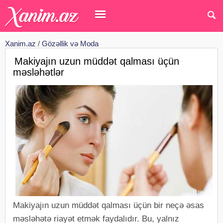
Xanim.az
/
Gözəllik və Moda
Makiyajın uzun müddət qalması üçün
məsləhətlər
Makiyajın uzun müddət qalması üçün bir neçə əsas
məsləhətə riayət etmək faydalıdır. Bu, yalnız