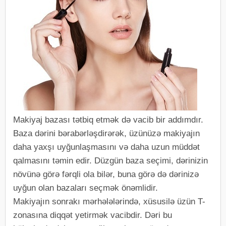
Makiyaj bazası tətbiq etmək də vacib bir addımdır.
Baza dərini bərabərləşdirərək, üzünüzə makiyajın
daha yaxşı uyğunlaşmasını və daha uzun müddət
qalmasını təmin edir. Düzgün baza seçimi, dərinizin
növünə görə fərqli ola bilər, buna görə də dərinizə
uyğun olan bazaları seçmək önəmlidir.
Makiyajın sonrakı mərhələlərində, xüsusilə üzün T-
zonasına diqqət yetirmək vacibdir. Dəri bu