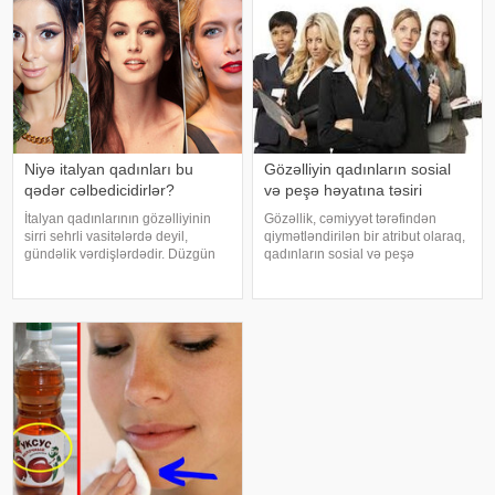
Niyə italyan qadınları bu
Gözəlliyin qadınların sosial
qədər cəlbedicidirlər?
və peşə həyatına təsiri
İtalyan qadınlarının gözəlliyinin
Gözəllik, cəmiyyət tərəfindən
sirri sehrli vasitələrdə deyil,
qiymətləndirilən bir atribut olaraq,
gündəlik vərdişlərdədir. Düzgün
qadınların sosial və peşə
qidalanma, təbii dəriyə qulluq,
həyatında əhəmiyyətli bir rol
özünə sevgi və həyatdan zövq
oynayır. Bu təsir, cəmiyyətin
almaq qabiliyyəti onlara illərlə
gözəllik standartlarına
qadınlıqlarını qorumağa kömə
uyğunlaşmaqla yanaşı, qadınların
özlərini nec