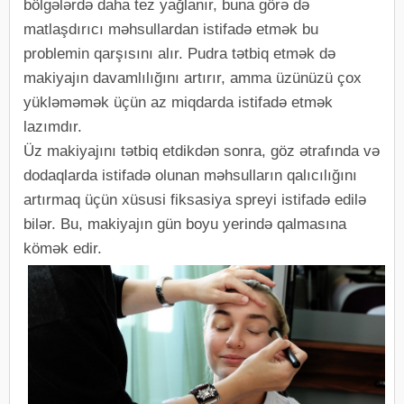
bölgələrdə daha tez yağlanır, buna görə də
matlaşdırıcı məhsullardan istifadə etmək bu
problemin qarşısını alır. Pudra tətbiq etmək də
makiyajın davamlılığını artırır, amma üzünüzü çox
yükləməmək üçün az miqdarda istifadə etmək
lazımdır.
Üz makiyajını tətbiq etdikdən sonra, göz ətrafında və
dodaqlarda istifadə olunan məhsulların qalıcılığını
artırmaq üçün xüsusi fiksasiya spreyi istifadə edilə
bilər. Bu, makiyajın gün boyu yerində qalmasına
kömək edir.