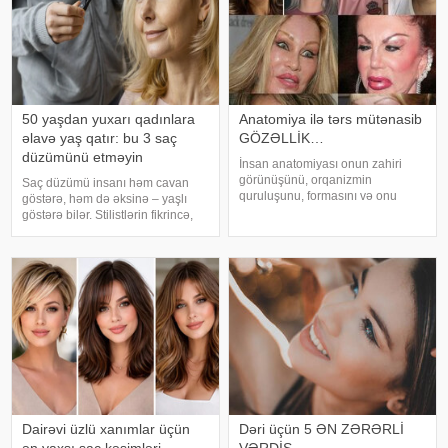
50 yaşdan yuxarı qadınlara
Anatomiya ilə tərs mütənasib
əlavə yaş qatır: bu 3 saç
GÖZƏLLİK…
düzümünü etməyin
İnsan anatomiyası onun zahiri
görünüşünü, orqanizmin
Saç düzümü insanı həm cavan
quruluşunu, formasını və onu
göstərə, həm də əksinə – yaşlı
təşkil edən toxumaların,
göstərə bilər. Stilistlərin fikrincə,
orqanların bir-biri ilə və eyni
düzgün seçilməmiş saç modeli
zamanda xarici mühitlə
qadının xarici görünüşünə mənfi
orqanizmin qarşılıqlı əlaqəsini
təsir edə bilər. Buna görə də saç
öyrənir. Anatomiya morfoloj
kəsimi seçərkən diqqətli olma
Dairəvi üzlü xanımlar üçün
Dəri üçün 5 ƏN ZƏRƏRLİ
ən yaxşı saç kəsimləri
VƏRDİŞ