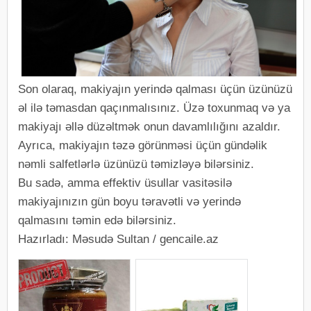
Son olaraq, makiyajın yerində qalması üçün üzünüzü
əl ilə təmasdan qaçınmalısınız. Üzə toxunmaq və ya
makiyajı əllə düzəltmək onun davamlılığını azaldır.
Ayrıca, makiyajın təzə görünməsi üçün gündəlik
nəmli salfetlərlə üzünüzü təmizləyə bilərsiniz.
Bu sadə, amma effektiv üsullar vasitəsilə
makiyajınızın gün boyu təravətli və yerində
qalmasını təmin edə bilərsiniz.
Hazırladı: Məsudə Sultan / gencaile.az