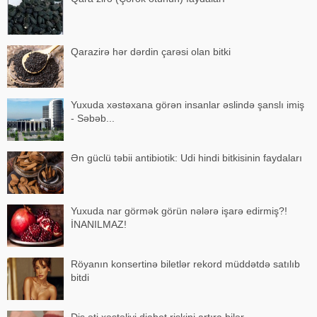
Qarazirə hər dərdin çarəsi olan bitki
Yuxuda xəstəxana görən insanlar əslində şanslı imiş
- Səbəb...
Ən güclü təbii antibiotik: Udi hindi bitkisinin faydaları
Yuxuda nar görmək görün nələrə işarə edirmiş?!
İNANILMAZ!
Röyanın konsertinə biletlər rekord müddətdə satılıb
bitdi
Diş əti xəstəliyi diabet riskini artıra bilər -