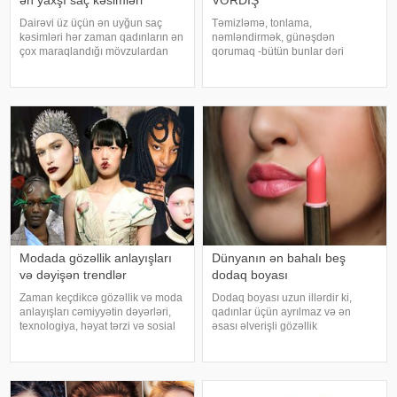
Dairəvi üz üçün ən uyğun saç
Təmizləmə, tonlama,
kəsimləri hər zaman qadınların ən
nəmləndirmək, günəşdən
çox maraqlandığı mövzulardan
qorumaq -bütün bunlar dəri
biridir. Güzgüyə baxarkən
sağlamlığının qarantı demək deyil.
yanaqların daha dolğun
Bunun səbəbi, ən yaxşı dəri
görünməsi bir çoxuna tanış hissdir
baxımdan da yan keçən bir neçə
və çoxları üz formasını daha
pis vərdişin olmasıdır: . 1. Gecə
uzunsov və zəri
yatmadan əvvəl dərini
Modada gözəllik anlayışları
Dünyanın ən bahalı beş
və dəyişən trendlər
dodaq boyası
Zaman keçdikcə gözəllik və moda
Dodaq boyası uzun illərdir ki,
anlayışları cəmiyyətin dəyərləri,
qadınlar üçün ayrılmaz və ən
texnologiya, həyat tərzi və sosial
əsası əlverişli gözəllik
baxışlarla paralel şəkildə dəyişir.
aksessuarına çevrilib.
2025-ci ilin avqust ayı etibarilə
Pomadaların qiymətinə gəldikdə
moda və gözəllik sahəsində
isə onlar hər qiymətdə olur. Ancaq
müşahidə edilən trendlə
bununla belə kifayət qədər
imkanınız varsa, burad