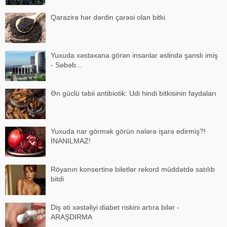
Qarazirə hər dərdin çarəsi olan bitki
Yuxuda xəstəxana görən insanlar əslində şanslı imiş
- Səbəb...
Ən güclü təbii antibiotik: Udi hindi bitkisinin faydaları
Yuxuda nar görmək görün nələrə işarə edirmiş?!
İNANILMAZ!
Röyanın konsertinə biletlər rekord müddətdə satılıb
bitdi
Diş əti xəstəliyi diabet riskini artıra bilər -
ARAŞDIRMA