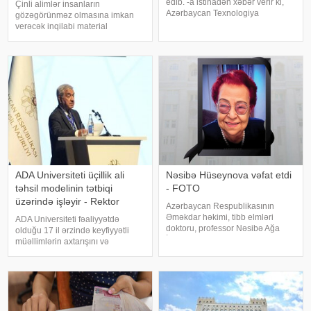
edib. -a istinadən xəbər verir ki,
Çinli alimlər insanların
Azərbaycan Texnologiya
gözəgörünməz olmasına imkan
Universitetinin (ATU) Mexanika və
verəcək inqilabi material
nəqliyyat texnologiyaları
hazırlayıblar. xəbər verir ki, Çinin
kafedrasının baş müəllimi Natiq
Elektron Elm və Texnologiya
Vəliyev dünyasını dəyişib. Qeyd
Universitetinin tədqiqatçıları işıq
edək ki
şəraitinə görə rəngini dəyişə bilən
unika
ADA Universiteti üçillik ali
Nəsibə Hüseynova vəfat etdi
təhsil modelinin tətbiqi
- FOTO
üzərində işləyir - Rektor
Azərbaycan Respublikasının
Əməkdar həkimi, tibb elmləri
ADA Universiteti fəaliyyətdə
doktoru, professor Nəsibə Ağa
olduğu 17 il ərzində keyfiyyətli
İsmayıl qızı Hüseynova vəfat edib.
müəllimlərin axtarışını və
xəbər verir ki, Nəsibə Hüseynova
yetişdirilməsini qarşısına prioritet
1970-1992-ci illərdə ATU-nun
məqsəd kimi qoyub. Trend-ə
Müalicə-profilaktika fakültəsinin
istinadən xəbər verir ki, bunu ADA
Uşa
Universitetinin rektoru, səfir Hafi