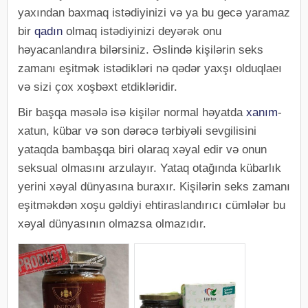
yaxından baxmaq istədiyinizi və ya bu gecə yaramaz
bir
qadın
olmaq istədiyinizi deyərək onu
həyacanlandıra bilərsiniz. Əslində kişilərin seks
zamanı eşitmək istədikləri nə qədər yaxşı olduqlaeı
və sizi çox xoşbəxt etdikləridir.
Bir başqa məsələ isə kişilər normal həyatda
xanım
-
xatun, kübar və son dərəcə tərbiyəli sevgilisini
yataqda bambaşqa biri olaraq xəyal edir və onun
seksual olmasını arzulayır. Yataq otağında kübarlık
yerini xəyal dünyasına buraxır. Kişilərin seks zamanı
eşitməkdən xoşu gəldiyi ehtiraslandırıcı cümlələr bu
xəyal dünyasının olmazsa olmazıdır.