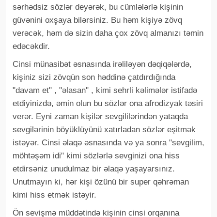
sərhədsiz sözlər deyərək, bu cümlələrlə kişinin
güvənini oxşaya bilərsiniz. Bu həm kişiyə zövq
verəcək, həm də sizin daha çox zövq almanızı təmin
edəcəkdir.
Cinsi münasibət əsnasında irəliləyən dəqiqələrdə,
kişiniz sizi zövqün son həddinə çatdırdığında
"davam et" , "əlasan" , kimi sehrli kəlimələr istifadə
etdiyinizdə, əmin olun bu sözlər ona afrodizyak təsiri
verər. Eyni zaman kişilər sevgililərindən yataqda
sevgilərinin böyüklüyünü xatırladan sözlər eşitmək
istəyər. Cinsi əlaqə əsnasında və ya sonra "sevgilim,
möhtəşəm idi" kimi sözlərlə sevginizi ona hiss
etdirsəniz unudulmaz bir əlaqə yaşayarsınız.
Unutmayın ki, hər kişi özünü bir super qəhrəman
kimi hiss etmək istəyir.
Ön sevişmə müddətində kişinin cinsi orqanına