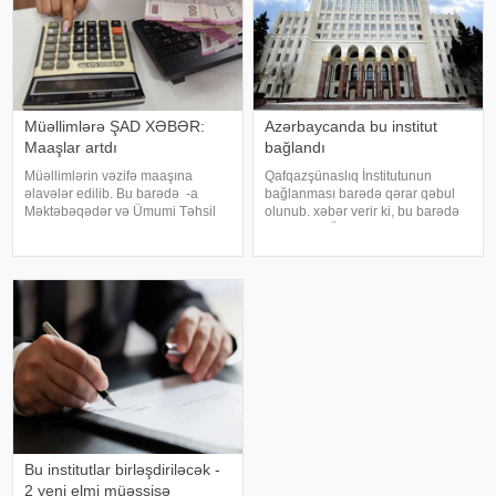
Müəllimlərə ŞAD XƏBƏR:
Azərbaycanda bu institut
Maaşlar artdı
bağlandı
Müəllimlərin vəzifə maaşına
Qafqazşünaslıq İnstitutunun
əlavələr edilib. Bu barədə -a
bağlanması barədə qərar qəbul
Məktəbəqədər və Ümumi Təhsil
olunub. xəbər verir ki, bu barədə
üzrə Dövlət Agentliyindən xəbər
AMEA-nın Ümumi Yığıncağında
verilib. Qeyd olunub ki, noyabr
akademik İsa Həbibbəyli məlumat
ayında 2023-cü ildə təşkil olunan
verib. Qərar səsə qoyularaq qəbul
təhsilverənlərin
olunub
sertifikatlaşdırılmas
Bu institutlar birləşdiriləcək -
2 yeni elmi müəssisə