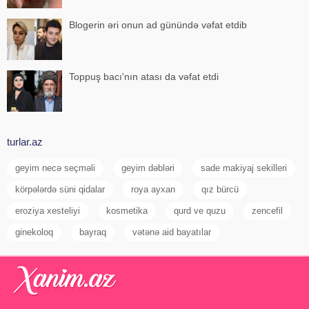
Blogerin əri onun ad günündə vəfat etdib
Toppuş bacı'nın atası da vəfat etdi
turlar.az
geyim necə seçməli
geyim dəbləri
sade makiyaj sekilleri
körpələrdə süni qidalar
roya ayxan
qız bürcü
eroziya xesteliyi
kosmetika
qurd ve quzu
zencefil
ginekoloq
bayraq
vətənə aid bayatılar