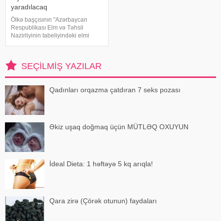
yaradılacaq
Ölkə başçısının "Azərbaycan
Respublikası Elm və Təhsil
Nazirliyinin tabeliyindəki elmi
müəssisələrin fəaliyyətinin
optimallaşdırılması və
səmərəliliyinin artırılması ilə bağlı
SEÇILMIŞ YAZILAR
əlavə tədbirlər haqqında" müvafiq
sərəncamın
Qadınları orqazma çatdıran 7 seks pozası
Əkiz uşaq doğmaq üçün MÜTLƏQ OXUYUN
İdeal Dieta: 1 həftəyə 5 kq arıqla!
Qara zirə (Çörək otunun) faydaları