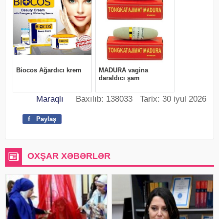
Maraqlı
Baxılıb: 138033 Tarix: 30 iyul 2026
f
Paylaş
OXŞAR XƏBƏRLƏR