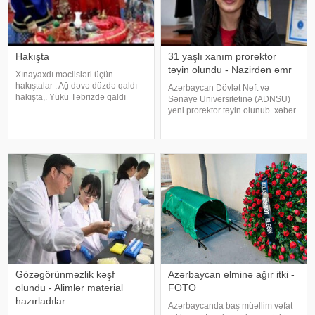
Hakışta
31 yaşlı xanım prorektor
təyin olundu - Nazirdən əmr
Xınayaxdı məclisləri üçün
hakıştalar . Ağ dəvə düzdə qaldı
Azərbaycan Dövlət Neft və
hakışta,. Yükü Təbrizdə qaldı
Sənaye Universitetinə (ADNSU)
hakışta. Oğlanı dərd apardı
yeni prorektor təyin olunub. xəbər
hakışta,. Dərmanı qızda qaldı
verir ki, bu barədə elm və təhsil
hakışta. Gülü atdım dənizə
naziri Emin Əmrullayev əmr
hakışta,. Batdı çıxmadı üzə
imzalayıb. Əmrə əsasən, Nigar
hakışta. Nolar bizi
Adilova ali məktəbin Beynəlxalq
əlaqələ
Gözəgörünməzlik kəşf
Azərbaycan elminə ağır itki -
olundu - Alimlər material
FOTO
hazırladılar
Azərbaycanda baş müəllim vəfat