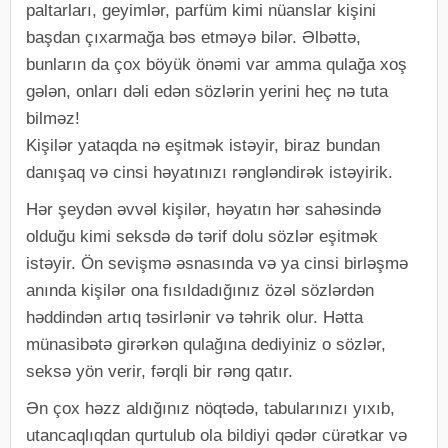
paltarları, geyimlər, parfüm kimi nüanslar kişini
başdan çıxarmağa bəs etməyə bilər. Əlbəttə,
bunların da çox böyük önəmi var amma qulağa xoş
gələn, onları dəli edən sözlərin yerini heç nə tuta
bilməz!
Kişilər yataqda nə eşitmək istəyir, biraz bundan
danışaq və cinsi həyatınızı rəngləndirək istəyirik.
Hər şeydən əvvəl kişilər, həyatın hər sahəsində
olduğu kimi seksdə də tərif dolu sözlər eşitmək
istəyir. Ön sevişmə əsnasında və ya cinsi birləşmə
anında kişilər ona fısıldadığınız özəl sözlərdən
həddindən artıq təsirlənir və təhrik olur. Hətta
münasibətə girərkən qulağına dediyiniz o sözlər,
seksə yön verir, fərqli bir rəng qatır.
Ən çox həzz aldığınız nöqtədə, tabularınızı yıxıb,
utancaqlıqdan qurtulub ola bildiyi qədər cürətkar və