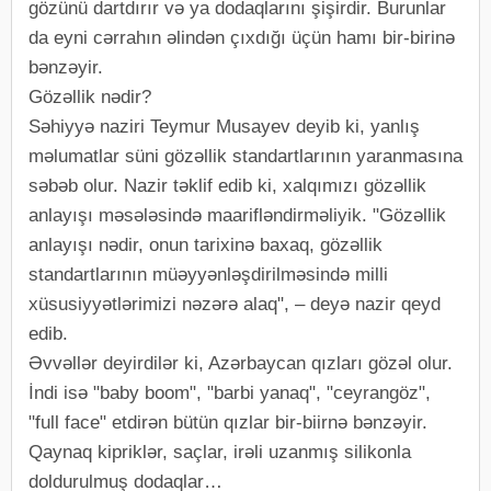
gözünü dartdırır və ya dodaqlarını şişirdir. Burunlar
da eyni cərrahın əlindən çıxdığı üçün hamı bir-birinə
bənzəyir.
Gözəllik nədir?
Səhiyyə naziri Teymur Musayev deyib ki, yanlış
məlumatlar süni gözəllik standartlarının yaranmasına
səbəb olur. Nazir təklif edib ki, xalqımızı gözəllik
anlayışı məsələsində maarifləndirməliyik. "Gözəllik
anlayışı nədir, onun tarixinə baxaq, gözəllik
standartlarının müəyyənləşdirilməsində milli
xüsusiyyətlərimizi nəzərə alaq", – deyə nazir qeyd
edib.
Əvvəllər deyirdilər ki, Azərbaycan qızları gözəl olur.
İndi isə "baby boom", "barbi yanaq", "ceyrangöz",
"full face" etdirən bütün qızlar bir-biirnə bənzəyir.
Qaynaq kipriklər, saçlar, irəli uzanmış silikonla
doldurulmuş dodaqlar…