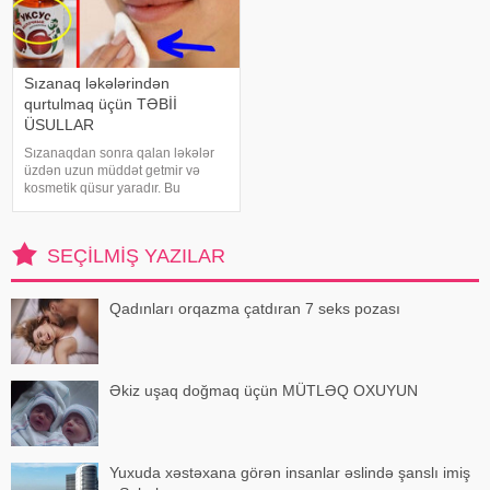
Sızanaq ləkələrindən
qurtulmaq üçün TƏBİİ
ÜSULLAR
Sızanaqdan sonra qalan ləkələr
üzdən uzun müddət getmir və
kosmetik qüsur yaradır. Bu
ləkələrdən qurtulmaq üçün sizə
sadə üsulları təqdim edirik: . Xiyar.
Xiyar hamar dəriyə sahib olmaq
SEÇILMIŞ YAZILAR
üçün ən rahat vasitələrdən biridir
Qadınları orqazma çatdıran 7 seks pozası
Əkiz uşaq doğmaq üçün MÜTLƏQ OXUYUN
Yuxuda xəstəxana görən insanlar əslində şanslı imiş