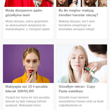
Moda dünyasının qadın
Bu ilin məşhur makiyaj
gözəlliyinə təsiri
trendləri hansılar olacaq?
Moda dünyası, yalnız geyimlərin
Makiyaj dünyası, hər il yeni
və aksesuarların dəyişməsi ilə
trendlərlə zənginləşir və
məhdudlaşmır; o, həmçinin qadın
kosmetika sənayesi inkişaf
gözəlliyi və cəmiyyətin gözəllik
etdikcə, istifadəçilər daha çox
standartlarına olan baxışını dərin
müxtəlif texnikalar və məhsullar
şəkildə təsir edir. Bu məqalə,
ilə tanış olur. 2025-ci il üçün
moda dünyasının qadın gözəlliyin
gözəllik dünyasında gözlənilən ən
maraql
Makiyajda sizi 10 il qocalda
Gözəlliyin təkrarı: Copy-
biləcək SƏHVLƏR
Paste estetikası
Vizajist hər hansı bir üzü qocalda
Gözəllik insan tarixinin
biləcək üç tipik makiyaj səhvini
əvəzedilməz hissəsi olub və fərqli
açıqlayıb. Makiyajda hansı
coğrafiyalarda və
səhvlərdən yaınmaq lazımdır. "
mədəniyyətlərdə fərqli təfsir və