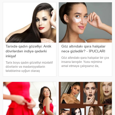
Tarixdə qadın gözəlliyi: Antik
Göz altındakı qara halqalar
dövrlərdən indiyə qədərki
necə gizlədilir? - İPUCLARI
inkişaf
Göz altındakı qara halqalar bir çox
insana tanışdır. Yuxu rejiminə
Tarix boyu qadın gözəlliyi müxtəlif
əməl etməyə çalışsanız da,
dövrlərin və mədəniyyətlərin
istirahətinizə mane olan amillər
tələblərinə uyğun olaraq
həmişə tapılır. Hətta bəzi günlərdə
dəyişmiş, zamanla fərqli ideal
səkkiz saatlıq yuxu belə vəziyyəti
gözəllik anlayışları meydana
düzəltmir – qara halqala
çıxmışdır. Bu dəyişikliklər yalnız
fiziki xarakteristikalarda deyil, hə