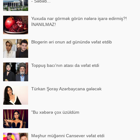
- Səbəb...
Yuxuda nar görmək görün nələrə işarə edirmiş?!
İNANILMAZ!
Blogerin əri onun ad günündə vəfat etdib
Toppuş bacı'nın atası da vəfat etdi
Türkan Şoray Azərbaycana gələcək
"Bu xəbərə çox üzüldüm
Məşhur müğənni Cansever vəfat etdi