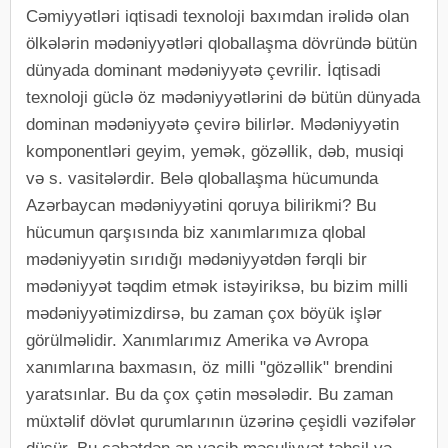
Cəmiyyətləri iqtisadi texnoloji baxımdan irəlidə olan
ölkələrin mədəniyyətləri qloballaşma dövründə bütün
dünyada dominant mədəniyyətə çevrilir. İqtisadi
texnoloji güclə öz mədəniyyətlərini də bütün dünyada
dominan mədəniyyətə çevirə bilirlər. Mədəniyyətin
komponentləri geyim, yemək, gözəllik, dəb, musiqi
və s. vasitələrdir. Belə qloballaşma hücumunda
Azərbaycan mədəniyyətini qoruya bilirikmi? Bu
hücumun qarşısında biz xanımlarımıza qlobal
mədəniyyətin sırıdığı mədəniyyətdən fərqli bir
mədəniyyət təqdim etmək istəyiriksə, bu bizim milli
mədəniyyətimizdirsə, bu zaman çox böyük işlər
görülməlidir. Xanımlarımız Amerika və Avropa
xanımlarına baxmasın, öz milli "gözəllik" brendini
yaratsınlar. Bu da çox çətin məsələdir. Bu zaman
müxtəlif dövlət qurumlarının üzərinə çeşidli vəzifələr