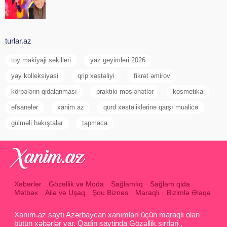
turlar.az
toy makiyaji sekilleri
yaz geyimleri 2026
yay kolleksiyasi
qrip xəstəliyi
fikrət əmirov
körpələrin qidalanması
praktiki məsləhətlər
kosmetika
əfsanələr
xanim az
qurd xəstəliklərinə qarşı mualicə
gülməli hakıştalar
tapmaca
Xəbərlər
Gözəllik və Moda
Sağlamlıq
Sağlam qida
Mətbəx
Ailə və Uşaq
Şou Biznes
Maraqlı
Bizimlə Əlaqə
Xanım.az saytı Azərbaycan xanımları üçün maraqlı olan
bütün xəbərlər var. Qadin saytinda Gözəllik sirrləri ,