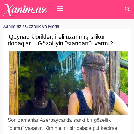
Xanim.az
/
Gözəllik və Moda
Qaynaq kipriklər, irəli uzanmış silikon
dodaqlar... Gözəlliyin "standart"ı varmı?
Son zamanlar Azərbaycanda sanki bir gözəllik
"bumu" yaşanır. Kimin əlinı bir balaca pul keçirsə,