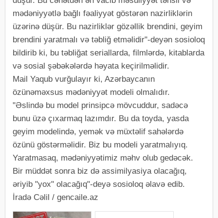
düşür. Bu cəhətdən ən vacib məsuliyyət təhsil və
mədəniyyətlə bağlı fəaliyyət göstərən nazirliklərin
üzərinə düşür. Bu nazirliklər gözəllik brendini, geyim
brendini yaratmalı və təbliğ etməlidir"-deyən sosioloq
bildirib ki, bu təbliğat seriallarda, filmlərdə, kitablarda
və sosial şəbəkələrdə həyata keçirilməlidir.
Mail Yaqub vurğulayır ki, Azərbaycanın
özünəməxsus mədəniyyət modeli olmalıdır.
"Əslində bu model prinsipcə mövcuddur, sadəcə
bunu üzə çıxarmaq lazımdır. Bu da toyda, yasda
geyim modelində, yemək və müxtəlif sahələrdə
özünü göstərməlidir. Biz bu modeli yaratmalıyıq.
Yaratmasaq, mədəniyyətimiz məhv olub gedəcək.
Bir müddət sonra biz də assimilyasiya olacağıq,
əriyib "yox" olacağıq"-deyə sosioloq əlavə edib.
İradə Cəlil / gencaile.az