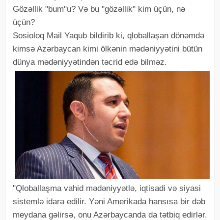
Gözəllik "bum"u? Və bu "gözəllik" kim üçün, nə
üçün?
Sosioloq Mail Yaqub bildirib ki, qloballaşan dönəmdə
kimsə Azərbaycan kimi ölkənin mədəniyyətini bütün
dünya mədəniyyətindən təcrid edə bilməz.
"Qloballaşma vahid mədəniyyətlə, iqtisadi və siyasi
sistemlə idarə edilir. Yəni Amerikada hansısa bir dəb
meydana gəlirsə, onu Azərbaycanda da tətbiq edirlər.