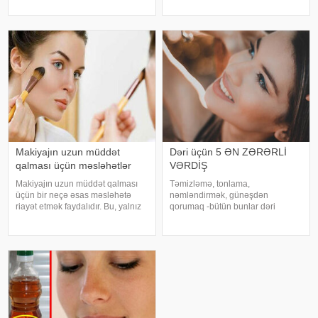
saytının xarici mediaya istinadla
gözləntilərlə qarşılanıb. Hər millət
xəbərinə görə, 4 milyondan çox
öz estetik meyarlarına malikdir və
"YouTube" izləyicis
bəzən bunlar o qədər fərqlidir ki,
bi
Makiyajın uzun müddət
Dəri üçün 5 ƏN ZƏRƏRLİ
qalması üçün məsləhətlər
VƏRDİŞ
Makiyajın uzun müddət qalması
Təmizləmə, tonlama,
üçün bir neçə əsas məsləhətə
nəmləndirmək, günəşdən
riayət etmək faydalıdır. Bu, yalnız
qorumaq -bütün bunlar dəri
görünüşü gözəl saxlamaqla
sağlamlığının qarantı demək deyil.
yanaşı, tətbiq olunan məhsulların
Bunun səbəbi, ən yaxşı dəri
da dəridə daha uzun müddət
baxımdan da yan keçən bir neçə
təsirli olmasına kömək edir. İlk
pis vərdişin olmasıdır: . 1. Gecə
növbədə
yatmadan əvvəl dərini