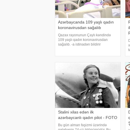
Azərbaycanda 109 yaşlı qadın
koronavirusdan sağalıb
i
Qazax rayonunun Çaylı kəndində
109 yaşlı qadın koronavirusdan
D
sağalıb. -a istinadən bildirir
x
ki, Bənnayevə Qaratel koronavirusa
t
görə müalicə olduğu xəstəxanada
o
sağalaraq evinə göndərilib. Qeyd
D
edək ki, 109 yaşlı qadın səkki
s
B
Stalini xilas edən ilk
azərbaycanlı qadın pilot - FOTO
q
Bu gün alman faşizmi üzərində
qələbənin 74-cü ildönümüdür. Bu