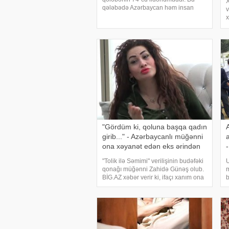
X
qələbədə Azərbaycan həm insan
v
resursu, həm də qara qızılı ilə misilsiz
x
xidmətlər göstərib. İstər ön cəbhədə,
b
istərsə də arxa cəbhədə həyatı
m
bahasına qələbə üçü
b
a
"Gördüm ki, qoluna başqa qadın
girib..." - Azərbaycanlı müğənni
ona xəyanət edən eks ərindən
danışdı
"Tolik ilə Səmimi" verilişinin budəfəki
U
qonağı müğənni Zahidə Günəş olub.
m
BİG.AZ xəbər verir ki, ifaçı xanım ona
b
xəyanət edən eks həyat yoldaşından
e
danışıb. O bildirib ki, ayrılığına səbəb
m
məhz xəyanət olub:. "Restoran
n
b