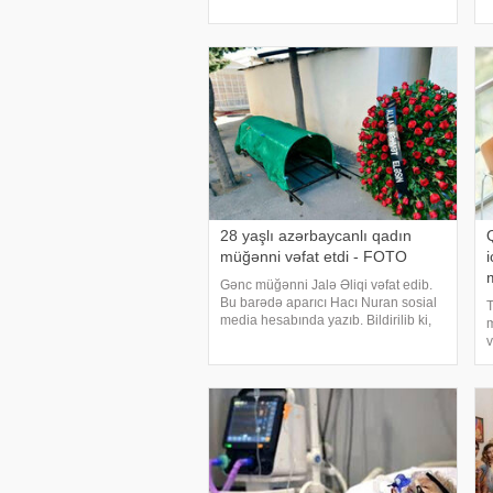
Bəzisi razılaşır, bəzisi yox. Bəzəndə
t
gedirsən, başqa bir şeylə
q
qarşılaşırsan. Mən bir iş görənd
g
28 yaşlı azərbaycanlı qadın
Q
müğənni vəfat etdi - FOTO
Gənc müğənni Jalə Əliqi vəfat edib.
Bu barədə aparıcı Hacı Nuran sosial
T
media hesabında yazıb. Bildirilib ki,
m
ifaçı bu gün dünyasını dəyişib. xəbər
v
verir ki, H.Nuran axşam.az-a
h
açıqlamasında 28 yaşlı müğənninin
T
qəflətən vəfa
M
T