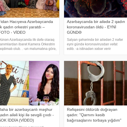
Fidan Hacıyeva Azərbaycanda
Azərbaycanda bir ailədə 2 qadın
lk qadın orkestri yaratdı –
koronavirusdan öldü - EYNİ
FOTO - VİDEO
GÜNDƏ
ünən Azərbaycanda ilk dəfə olaraq
Salyan şəhərində bir ailədən 2 nəfər
anımlardan ibarət Kamera Orkestrin
eyni gündə koronavirusdan vəfat
əqdimatı olub. . -un məlumatına görə,
edib. -a istinadən xəbər verir
rkestrin yaradıcısı Azərbaycan
ki, Salyan şəhər sakini Ədilə Əliyeva
övlət Opera və Balet Teatrının
və qızı Aybəniziun səhhəti COVİD-19
olisti, xalq artisti Fidan Hacıyevadır.
virusu səbəbindən ağırlaşıb. Eyni
akı Musiq
zamanda xronik
Daha bir azərbaycanlı məşhur
Rəfiqəsini öldürüb doğrayan
adın ailəli kişi ilə sevgili çıxdı -
qadın: "Qarnını kəsib
ŞOK İDDİA (VİDEO)
bağırsaqlarını torbaya yığdım"
— Azərbaycanın ən səs-küylü