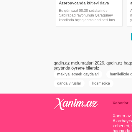
Azərbaycanda kütləvi dava
Bu gün saat 00:30 radələrində
A
Sabirabad rayonunun Qaragüney
m
kəndində bıçaqlanma hadisəsi baş
y
verib. "report"a istinadən xəbər verir
ş
ki, 1957-ci il təvəllüdlü yerli sakinlər -
R
Məmmədov Tofiq Heybət oğlu və
d
onun 1968-c
ş
qadin.az melumatlari 2026, qadin.az haqq
saytında öyrənə bilərsiz
makiyaj etmek qaydalari
hamilelikde 
qanda viruslar
kosmetika
Xəbərlər
Xanım.az s
Azərbaycan
xeberleri,
haqqında m