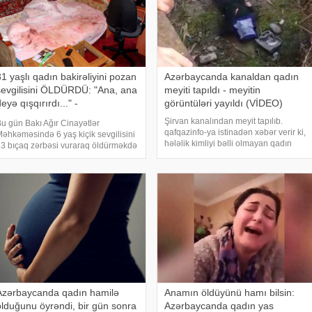
31 yaşlı qadın bakirəliyini pozan
Azərbaycanda kanaldan qadın
sevgilisini ÖLDÜRDÜ: "Ana, ana
meyiti tapıldı - meyitin
eyə qışqırırdı..." -
görüntüləri yayıldı (VİDEO)
Azərbaycanda ŞOK
Şirvan kanalından meyit tapılıb.
u gün Bakı Ağır Cinayətlər
qafqazinfo-ya istinadən xəbər verir ki,
əhkəməsində 6 yaş kiçik sevgilisini
hələlik kimliyi bəlli olmayan qadın
3 bıçaq zərbəsi vuraraq öldürməkdə
meyiti su kanalının Göyçayın Cəyirli
əqsirləndirilən 31 yaşlı Günel
kəndindən keçən hissəsində aşkar
üseynovanın məhkəməsi keçirilib.
edilib. Hazırda hüquq-mühafizə
Qafqazinfo"nun verdiyi xəbərə görə,
orqanları hadis
hakim Əfqa
Azərbaycanda qadın hamilə
Anamın öldüyünü hamı bilsin:
olduğunu öyrəndi, bir gün sonra
Azərbaycanda qadın yas