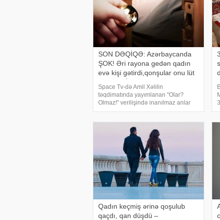
SON DƏQİQƏ: Azərbaycanda
ŞOK! Əri rayona gedən qadın
evə kişi gətirdi,qonşular onu lüt
d
qovdu+VİDEO
Space Tv-də Amil Xəlilin
B
təqdimatında yayımlanan "Olar?
M
Olmaz!" verilişində inanılmaz anlar
3
qeydə alınıb. -ın -a istinadən verdiyi
t
xəbərə görə,verilişə yazılı müraciət
H
edən Vüqar adlı bəy birinci arvadının
"
xəyanə
Qadın keçmiş ərinə qoşulub
qaçdı, qan düşdü –