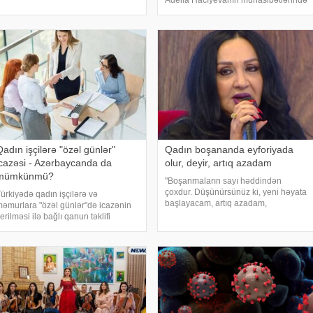
Adella Hacıyevanın münasibətlərində
ərəfindən 4 ay müddətinə həbs
ciddi problem yaranıb. "sportinfo"ya
ərarı verilib. Z.Abbasova bir neçə
istinadən xəbər verir ki, iki il öncə ailə
ün əvvəl saxlanıla
quran cütlü
adın işçilərə "özəl günlər"
Qadın boşananda eyforiyada
icazəsi - Azərbaycanda da
olur, deyir, artıq azadam
mümkünmü?
"Boşanmaların sayı həddindən
çoxdur. Düşünürsünüz ki, yeni həyata
ürkiyədə qadın işçilərə və
başlayacam, artıq azadam,
əmurlara "özəl günlər"də icazənin
sərbəstəm. Elə ailələr var ki,
erilməsi ilə bağlı qanun təklifi
ayrılmalıdırlar, onun sonu ölümlə
azırlanıb. Təklif CHP-dən Mahmut
bitir". axşam.az-a istinadən xəbər
anal tərəfindən Türkiyə Böyük Millət
verir ki, bu sözlər
əclisinin sədrliyinə təqdim edilib.
əklif