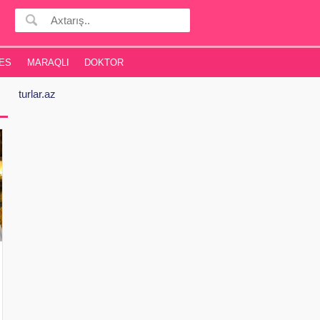
ES
MARAQLI
DOKTOR
turlar.az