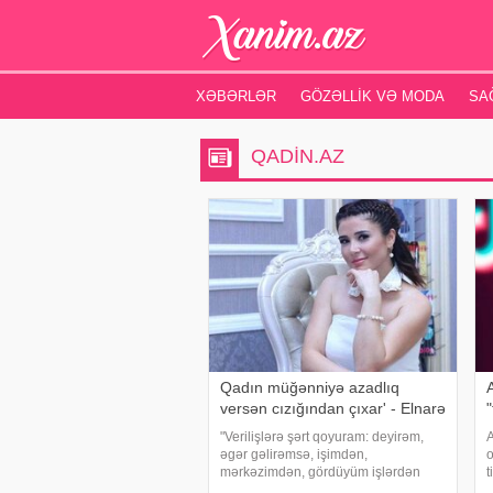
XƏBƏRLƏR
GÖZƏLLIK VƏ MODA
SA
QADIN.AZ
Qadın müğənniyə azadlıq
versən cızığından çıxar' - Elnarə
"
"Verilişlərə şərt qoyuram: deyirəm,
A
əgər gəlirəmsə, işimdən,
o
mərkəzimdən, gördüyüm işlərdən
t
danışacağam. Qeybətə gəlmirəm.