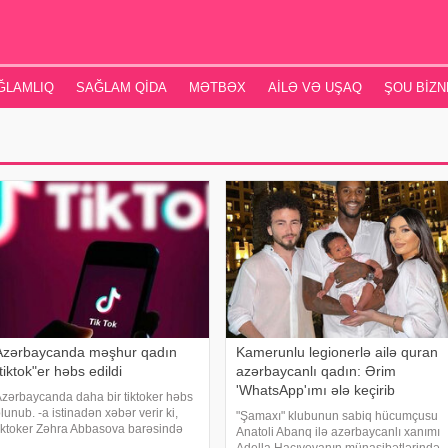
ĞLAMLIQ
SAĞLAM QIDA
MƏTBƏX
AILƏ VƏ UŞAQ
ŞOU BIZN
Azərbaycanda məşhur qadın
Kamerunlu legionerlə ailə quran
tiktok"er həbs edildi
azərbaycanlı qadın: Ərim
'WhatsApp'ımı ələ keçirib
zərbaycanda daha bir tiktoker həbs
lunub. -a istinadən xəbər verir ki,
"Şamaxı" klubunun sabiq hücumçusu
iktoker Zəhra Abbasova barəsində
Anatoli Abanq ilə azərbaycanlı xanımı
Nərimanov Rayon Məhkəməsi