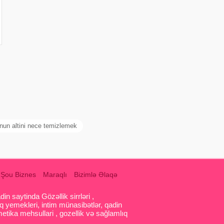
z
nun altini nece temizlemek
Şou Biznes
Maraqlı
Bizimlə Əlaqə
 saytinda Gözəllik sirrləri ,
q yemekleri, intim münasibətlər, qadin
etika mehsullari , gozellik və sağlamlıq