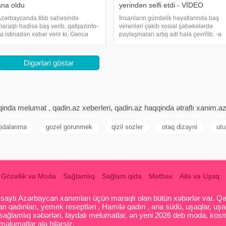
ana oldu
yerindən selfi etdi - VİDEO
zərbaycanda tibb sahəsində
İnsanların gündəlik həyatlarında baş
araqlı hadisə baş verib. qafqazinfo-
verənləri çəkib sosial şəbəkələrdə
a istinadən xəbər verir ki, Gəncə
paylaşmaları artıq adi hala çevrilib. -a
əhər sakini, 1977-ci il təvəllüdlü
istinadən məlumatına görə, bu hal
əsulova Afət Ziyad qızı 23 il sonra ilk
hətta o dərəcədə adiləşib ki, onlar
əfə ana olub. Belə ki, mədə ağrısı
yas yerlərindən belə şəkil və ya
Digərləri göstər
ikayət
videoların
inda melumat , qadin.az xeberleri, qadin.az haqqinda ətraflı xanim.a
qidalanma
gozel gorunmek
qizil sozler
otaq dizayni
utu
Gözəllik və Moda
Sağlamlıq
Sağlam qida
Mətbəx
Ailə və Uşaq
aytı Azərbaycan xanımları üçün maraqlı olan bütün xəbərlər var. Qadin
 qadınları, yemek reseptləri , Hamilə qadın , ana südü, uşaqlar, uşa
 sağlamlıq xəbərləri, faydalı melumatlar, ən yeni 2026 deb moda, kosm
əlumatlar ala bilərsiz.