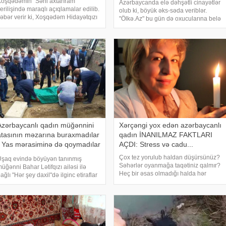
oşqədəmin "Səni axtarıram"
Azərbaycanda elə dəhşətli cinayətlər
cinayətləri
erilişində maraqlı açıqlamalar edilib.
olub ki, böyük əks-səda veriblər.
əbər verir ki, Xoşqədəm Hidayətqızı
"Ölkə.Az" bu gün də oxucularına belə
ir məşhur xanımın evli kişi ilə
cinayətlərlə bağlı növbəti yazını
ünasibəti olduğunu öyrənib. Bu
təqdim edir. Rəfiqəsini öldürüb
arədə həmin kişinin həyat yoldaşı
doğrayan qadın. Qeyd edək ki, bu il
parıcıy
fevralı
Azərbaycanlı qadın müğənnini
Xərçəngi yox edən azərbaycanlı
atasının məzarına buraxmadılar
qadın İNANILMAZ FAKTLARI
- Yas mərasiminə də qoymadılar
AÇDI: Stress və cadu...
- FOTO
Çox tez yorulub haldan düşürsünüz?
şaq evində böyüyən tanınmış
Səhərlər oyanmağa taqətiniz qalmır?
üğənni Bahar Lətifqızı ailəsi ilə
Heç bir əsas olmadığı halda hər
ağlı "Hər şey daxil"də ilginc etiraflar
şeydən bezdiyinizi hiss edirsiniz?
dib. -a istinadən xəbər verir ki,
Güclü baş ağrılarınız sinirlərinizi
üğənni əsli-kökünü, kimin
tarıma çəkir? Əzələləriniz, çiyinləriniz
əslindən olduğunu öyrəndiyini
sızıldayır?
ildirib. Baha