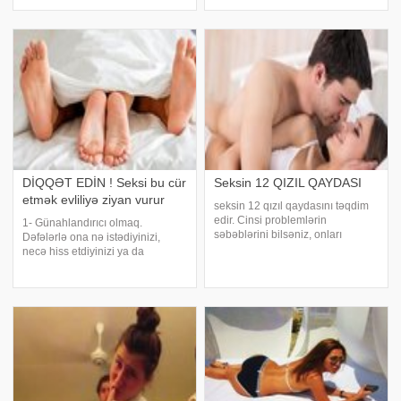
özü məlumat verib:. "Diqqət!
olmaq üzrə bir çox tarixi əsərdə
Diqqət! "Crystal hall" könsertim
bu texniki təsvir edilmişdir. Ağız
öncəsi, yeni klipimin çəkilişi üçün
içi, sinir ucları baxımından
22-2
olduqca zəngin olduğu üçün ora
DİQQƏT EDİN ! Seksi bu cür
Seksin 12 QIZIL QAYDASI
etmək evliliyə ziyan vurur
seksin 12 qızıl qaydasını təqdim
edir. Cinsi problemlərin
1- Günahlandırıcı olmaq.
səbəblərini bilsəniz, onları
Dəfələrlə ona nə istədiyinizi,
aradan qaldıraraq sağlam cinsi
necə hiss etdiyinizi ya da
həyata sahib olarsınız. Danışın.
hərəkətlərinin sizi necə təsir
Cütlüklərin danışaraq bütün
etdiyini izah etdiniz. Bu
qayğı və qorxuları, kədərli
danışmaları və tənqidləri
hadisələri, onlar
özünüzə istiqamətli etməyə
başladığınızda yalnız qarş