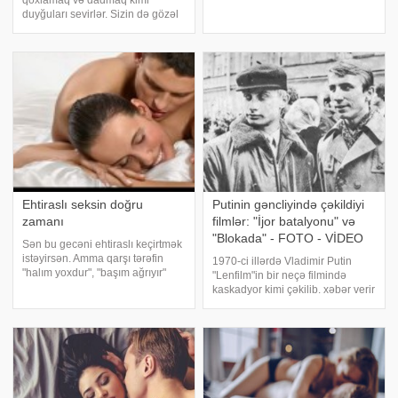
qoxlamaq və dadmaq kimi
sonunda cinsi əlaqənin sadəcə
duyğuları sevirlər. Sizin də gözəl
insanlar arasında bir ehtiyac
qoxmanız və bədənizin təmiz
olmadığı, həmçinin insan
olması vacibdir. Qoxular kişilərdə
sağlamlığına faydal
ehtiras oyadır. Yaxşı parfum
seçin. Bədənizin dadı, təmizlik
qoxmasında
Ehtiraslı seksin doğru
Putinin gəncliyində çəkildiyi
zamanı
filmlər: "İjor batalyonu" və
"Blokada" - FOTO - VİDEO
Sən bu gecəni ehtiraslı keçirtmək
istəyirsən. Amma qarşı tərəfin
1970-ci illərdə Vladimir Putin
"halım yoxdur", "başım ağrıyır"
"Lenfilm"in bir neçə filmində
kimi bəhanələrini eşitməkdən
kaskadyor kimi çəkilib. xəbər verir
qorxursan. Buna görə də ən
ki, bu barədə Rusiya mediası V.
uğurlu anları bilməlisən. Bəs
Putinin çəkiliş meydançasındakı
görəsən, onun he
həmkarlarına istinadən xəbər
yayıblar. Gələcək preziden