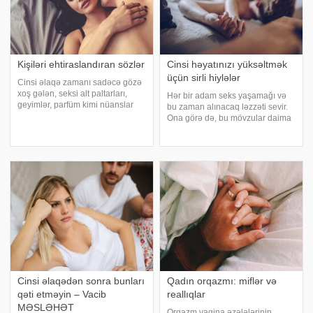
Kişiləri ehtiraslandıran sözlər
Cinsi həyatınızı yüksəltmək
üçün sirli hiylələr
Cinsi əlaqə zamanı sadəcə gözə
xoş gələn, seksi alt paltarları,
Hər bir adam seks yaşamağı və
geyimlər, parfüm kimi nüanslar
bu zaman alınacaq ləzzəti sevir.
kişini başdan çıxarmağa bəs
Ona görə də, bu mövzular daima
etməyə bilər. Əlbəttə, bunların da
maraqla oxunur, tətbiq etmək
çox böyük önəmi var amma
üçün istifadə edilir. Həyəcanın
qulağa xoş gələn, onları dəli
dozasını yüksəltmək, zövq
edən sözləri
dünyasında uçmaq, hər
hüceyrəsi ilə zövq
Cinsi əlaqədən sonra bunları
Qadın orqazmı: miflər və
qəti etməyin – Vacib
reallıqlar
MƏSLƏHƏT
Orqazm vagina əzələlərinin