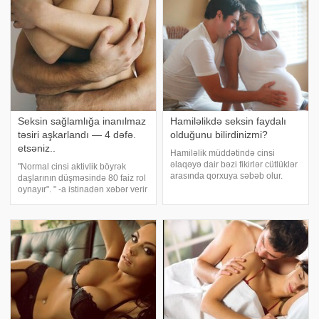
həftədə bir dəfə cinsi əlaqə
qadınların fizik
Seksin sağlamlığa inanılmaz
Hamiləlikdə seksin faydalı
təsiri aşkarlandı — 4 dəfə.
olduğunu bilirdinizmi?
etsəniz..
Hamiləlik müddətində cinsi
əlaqəyə dair bəzi fikirlər cütlüklər
"Normal cinsi aktivlik böyrək
arasında qorxuya səbəb olur.
daşlarının düşməsində 80 faiz rol
Əksər cütlüklər bunun körpəyə
oynayır". " -a istinadən xəbər verir
ziyan verə biləcəyini düşünür.
ki, bunu türkiyəli uroloq Tevfik
Mütəxəssislər isə hamiləlikdə
Sarıkaya deyib. Türkiyə elm
cinsi əlaqənin, əksinə, faydalı
adamları tərəfindən aparılan bir
olduğun
araşdırmay