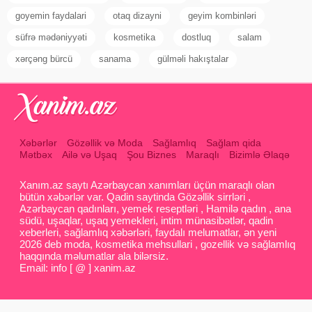
goyemin faydalari
otaq dizayni
geyim kombinləri
süfrə mədəniyyəti
kosmetika
dostluq
salam
xərçəng bürcü
sanama
gülməli hakıştalar
Xəbərlər
Gözəllik və Moda
Sağlamlıq
Sağlam qida
Mətbəx
Ailə və Uşaq
Şou Biznes
Maraqlı
Bizimlə Əlaqə
Xanım.az saytı Azərbaycan xanımları üçün maraqlı olan
bütün xəbərlər var. Qadin saytinda Gözəllik sirrləri ,
Azərbaycan qadınları, yemek reseptləri , Hamilə qadın , ana
südü, uşaqlar, uşaq yemekleri, intim münasibətlər, qadin
xeberleri, sağlamlıq xəbərləri, faydalı melumatlar, ən yeni
2026 deb moda, kosmetika mehsullari , gozellik və sağlamlıq
haqqında məlumatlar ala bilərsiz.
Email: info [ @ ] xanim.az