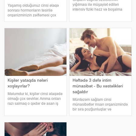
yığılması ilə müşayiət edilən
Yaşamış olduğunuz cinsi əlaqə
intensiv fiziki həzz və boşalma
sonrası hormonların təsirilə
deməkdir. Orqazm istər cinsi akt,
orqanizminizin zəifləməsi çox
istərsə də masturbasiya, pettinq
normal bir haldır. Ancaq cinsi
və hətta yuxu zamanı da baş verə
əlaqə sonrası yorğun olsanız,
bilər. Qadınlar bu hissi müxtəli
uzaq durmağınız lazım olan bir
sıra vərdişlər var. . -a istinadla
həmi
Kişilər yataqda nələri
Həftədə 3 dəfə intim
xoşlayırlar?
münasibət - Bu xəstəlikləri
sağaldır
Məlumdur ki, kişilər cinsi əlaqədə
olmağı çox sevirlər. Amma onları
Müntəzəm sağlam cinsi
razı salmaq o qədər də asan iş
münasibətlər insan orqanizmində
deyil. Sevdiyi kişinin yataqda
bir sıra pozğunluqlar və
nələri bəyənib-bəyənmədiyini
xəstəliklərin müalicəsinə də
bilməyi isə hər bir qadın arzulayır.
müsbət təsirini göstərir. seksin
Onu yataqda ehtiraslandırma
hansı xəstəliklərdə yardımçı
dərman ola biləcəyi barədə
araşdırmasını təqdim edir