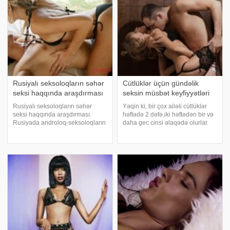
məşğul olan kişilərd
Rusiyalı seksoloqların səhər
Cütlüklər üçün gündəlik
seksi haqqında araşdırması
seksin müsbət keyfiyyətləri
Rusiyalı seksoloqların səhər
Yəqin ki, bir çox ailəli cütlüklər
seksi haqqında araşdırması.
həftədə 2 dəfə,iki həftədən bir və
Rusiyada androloq-seksoloqların
daha gec cinsi əlaqədə olurlar.
apardığı araşdırma nəticəsində
Bu dəfə sizlərə hər gün sekslə
belə məlum olub ki, səhər günə
məşğul olmağın müsbət
sekslə başlamaq insan səhhətinə
keyfiyyətləri haqqında
olduqca müsbət təsir edir. Əvvəlki
danışacağıq. Konkret olaraq,
yazılarımızd
gündəlik seksi