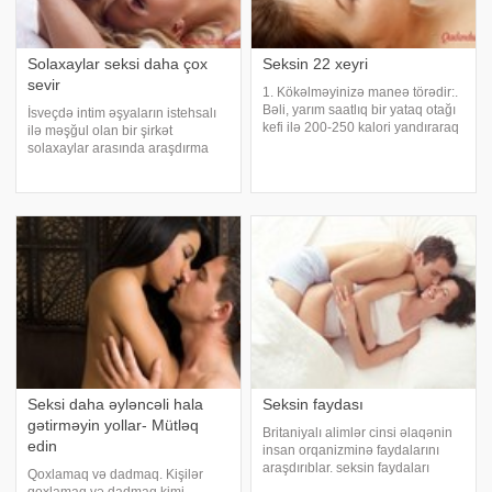
Solaxaylar seksi daha çox
Seksin 22 xeyri
sevir
1. Kökəlməyinizə maneə törədir:.
Bəli, yarım saatlıq bir yataq otağı
İsveçdə intim əşyaların istehsalı
kefi ilə 200-250 kalori yandıraraq
ilə məşğul olan bir şirkət
kilo verə bilər, istəksiz
solaxaylar arasında araşdırma
kilolarınızdan xilas ola bilərsiniz.
aparıb. Məlum olub ki, solaxaylar
2. Ürək-damar sağlamlığınızı
cinsi həyata daha çox önəm
qoruyur:. Belfast Queen'
verməklə yanaşı, həm də aktivliyi
ilə seçilirlər. 10 min respondent
arasınd
Seksi daha əyləncəli hala
Seksin faydası
gətirməyin yollar- Mütləq
Britaniyalı alimlər cinsi əlaqənin
edin
insan orqanizminə faydalarını
araşdırıblar. seksin faydaları
Qoxlamaq və dadmaq. Kişilər
haqqında. Araşdırmaların