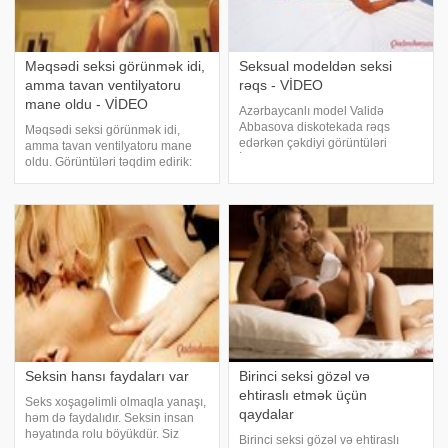
Məqsədi seksi görünmək idi,
Seksual modeldən seksi
amma tavan ventilyatoru
rəqs - VİDEO
mane oldu - VİDEO
Azərbaycanlı model Validə
Abbasova diskotekada rəqs
Məqsədi seksi görünmək idi,
edərkən çəkdiyi görüntüləri
amma tavan ventilyatoru mane
İnstagram səhifəsində paylaşıb.
oldu. Görüntüləri təqdim edirik:
V.Abbasova video görüntünün
altında "Ən yaxşı idman rəqsdir.
Dostlarımla Bakıda" şərhini yazıb.
Qey
Seksin hansı faydaları var
Birinci seksi gözəl və
ehtiraslı etmək üçün
Seks xoşagəlimli olmaqla yanaşı,
qaydalar
həm də faydalıdır. Seksin insan
həyatında rolu böyükdür. Siz
Birinci seksi gözəl və ehtiraslı