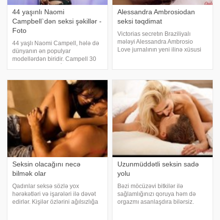
44 yaşınlı Naomi
Alessandra Ambrosiodan
Campbell`dən seksi şəkillər -
seksi təqdimat
Foto
Victorias secretın Braziliyalı
mələyi Alessandra Ambrosio
44 yaşlı Naomi Campell, hələ də
Love jurnalının yeni ilinə xüsusi
dünyanın ən populyar
hazırladığı təqvim reklamı üçün
modellərdən biridir. Campell 30
kamera qarşısında seksi pozalar
ildir modellik edir. İki reklam
verib. Həmin fotoları siz
çəkilişinə dəvət olunan Campell
oxucularımıza təqdim edirik.
olduqca cazibədar fotosessiyalar
Müəllif
elətdirib. Bunlardan biri , həmkarı
Jourda
Seksin olacağını necə
Uzunmüddətli seksin sadə
bilmək olar
yolu
Qadınlar seksə sözlə yox
Bəzi möcüzəvi bitkilər ilə
hərəkətləri və işarələri ilə dəvət
sağlamlığınızı qoruya həm də
edirlər. Kişilər özlərini ağılsızlığa
orgazmı asanlaşdıra bilərsiz.
vurub bu işarə və hərəkətləri
Bəhs olunan məhsullardan
görmürlər. Bəlkə, siz
istifadə etməklə seksual