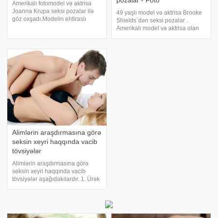
pozalar - Foto
Amerikalı fotomodel və aktrisa
Joanna Krupa seksi pozalar ilə
49 yaşlı model və aktrisa Brooke
göz oxşadı.Modelin ehtiraslı
Shields`dən seksi pozalar .
fotolarını sizlərə təqdim edirəm.
Amerikalı model və aktrisa olan
Müəllif : Leyla Abdullayeva
Brooke Shields 49 yaşda
olmasına baxmayaraq görünüşü
və bədən quruluşuna görə hər
kəsi təəccübləndirib.Modelin
çimərlik fotoların
Alimlərin araşdırmasına görə
seksin xeyri haqqında vacib
tövsiyələr
Alimlərin araşdırmasına görə
seksin xeyri haqqında vacib
tövsiyələr aşağıdakılardır. 1. Ürək
damar sağlamlığını qoruyur. 100
kişi arasında aparılan
araşdırmalar zamanı həftədə 3
dəfə və ya daha çox sekslə