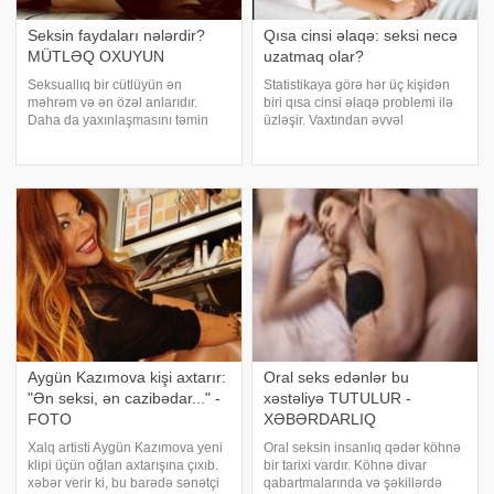
Seksin faydaları nələrdir?
Qısa cinsi əlaqə: seksi necə
MÜTLƏQ OXUYUN
uzatmaq olar?
Seksuallıq bir cütlüyün ən
Statistikaya görə hər üç kişidən
məhrəm və ən özəl anlarıdır.
biri qısa cinsi əlaqə problemi ilə
Daha da yaxınlaşmasını təmin
üzləşir. Vaxtından əvvəl
edir. xarici mətbuata istinadən
eakulyasiya (boşalma) bir cinsi
seksin faydalarını təqdim edir:.
problem kimi insana gəlsə də,
Seks ümumiyyətlə sağlamlığa
sadəcə olaraq cinsi
faydalıdır. Sevgi ilə yaşanan seks,
uyğunsuzluqdur. Cinsi əlaqədə
bütün bədən
ən vacib olan şe
Aygün Kazımova kişi axtarır:
Oral seks edənlər bu
"Ən seksi, ən cazibədar..." -
xəstəliyə TUTULUR -
FOTO
XƏBƏRDARLIQ
Xalq artisti Aygün Kazımova yeni
Oral seksin insanlıq qədər köhnə
klipi üçün oğlan axtarışına çıxıb.
bir tarixi vardır. Köhnə divar
xəbər verir ki, bu barədə sənətçi
qabartmalarında və şəkillərdə