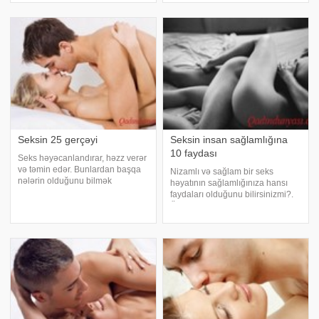
diqqətsizsiniz və qadının seksə
həyatınızı rəngləndirə bilərsiz. ilk
dəvət edən siqnallarını
olaraq qoz və bal yeməyiniz cinsi
görmürsünüz?. Seksi
fəaliyyətiniz
Seksin 25 gerçəyi
Seksin insan sağlamlığına
10 faydası
Seks həyəcanlandırar, həzz verər
və təmin edər. Bunlardan başqa
Nizamlı və sağlam bir seks
nələrin olduğunu bilmək
həyatının sağlamlığınıza hansı
istəyirsiniz?. Seksin 25 gerçəyi.
faydaları olduğunu bilirsinizmi?.
Həftədə üç dəfə sekslə məşğul
Ürəkdən beyinə qədər seksin 10
olan insanlar, yeddi yaş daha
faydası. Seksin kalorilərinizi
gənc görünür. Bir gecəlik eşqi
əridərək sizi formada tutduğunu
seçən qadınla
bilirdinizmi? Bəs dərinizə, ürək
damarların