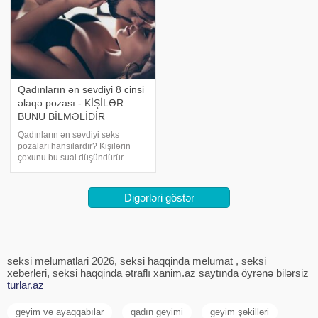
Qadınların ən sevdiyi 8 cinsi
əlaqə pozası - KİŞİLƏR
BUNU BİLMƏLİDİR
Qadınların ən sevdiyi seks
pozaları hansılardır? Kişilərin
çoxunu bu sual düşündürür.
Bəzən qadınlar cinsi həzzə çata
bilmirlər bu da partnyoru narahat
edir. Qadınların cinsi həzzi
Digərləri göstər
maksimum yaşadığı 8 əlaqə
pozisiyasını təqdi
seksi melumatlari 2026, seksi haqqinda melumat , seksi
xeberleri, seksi haqqinda ətraflı xanim.az saytında öyrənə bilərsiz
turlar.az
geyim və ayaqqabılar
qadın geyimi
geyim şəkilləri