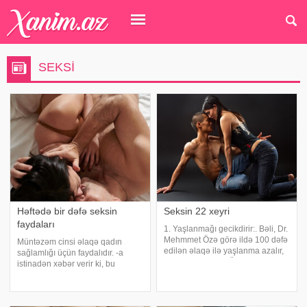
SEKSI
Həftədə bir dəfə seksin
Seksin 22 xeyri
faydaları
1. Yaşlanmağı gecikdirir:. Bəli, Dr.
Mehmmet Özə görə ildə 100 dəfə
Müntəzəm cinsi əlaqə qadın
edilən əlaqə ilə yaşlanma azalır,
sağlamlığı üçün faydalıdır. -a
dəri gözəlləşir. 2. Ürək-damar
istinadən xəbər verir ki, bu
sağlamlığınızı qoruyur:. Belfast
barədə Ostindəki Texas
Queen's Universitetində 100 kişi
Universitetinin alimləri araşdırma
təcrübəlik üzərind
aparıb. Mütəxəssislərin fikrincə,