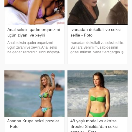
Anal seksin qadın orqanizmi
İvanadan dekoltəli və seksi
üçün ziyanı və xeyiri
selfie - Foto
Anal seksin qadın orqanizmi
İvanadan dekoltəli və seksi selfie.
üçün ziyanı və xeyiri. Anal seks
Bu Tarz Benim müsabiqəsinin
nә qәdәr zәrәrlidir. Tibbi nöqteyi­
gözəl münsifi İvana Sərt gərgin iş
nәzәrdәn, anal seks babasilin
rejiminə baxmaraq öz instaqram
inkişafına sәbәb olur. Düz
səhifəsində şəkillərini
bağırsaqda çatlar meydana çıxır,
paylaşmağa vaxt tapır. Bir
onun divarları dartılır. Nәticә
tərəfdən yeni kanalındakı
müsabiqədə münsifli
Joanna Krupa seksi pozalar
49 yaşlı model və aktrisa
- Foto
Brooke Shields`dən seksi