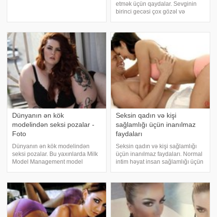
təsəvvür belə etmirsiniz ki, onun
etmək üçün qaydalar. Sevginin
hansı faydaları var. ABŞ-da seks
birinci gecәsi çox gözәl vә
və onun psixoloji təsirini
ehtiraslı olması üçün birinci
araşdıran tədqiqatlar bir çox
seksin müәyyәn qaydalarına
suallar
riayәt etmәk lazımdır. Çoxları yeni
partnyorla sevginin birinci
gecәsin
Dünyanın ən kök
Seksin qadın və kişi
modelindən seksi pozalar -
sağlamlığı üçün inanılmaz
Foto
faydaları
Dünyanın ən kök modelindən
Seksin qadın və kişi sağlamlığı
seksi pozalar. Bu yaxınlarda Milk
üçün inanılmaz faydaları. Normal
Model Management model
intim həyat insan sağlamlığı üçün
agentliyi tərəfindən dünyanın ən
olduqca vacib amillərdən biridir.
kök modelinə 29 yaşlı Tess
Elmi cəhətdən sübut olunan bu
Holliday təltif olunmuşdur.Bu
fakt bir daha onu göstərir ki, cinsi
modelin gəlişi XXL ölçüyə sahib
fəaliyyətlə insan sağlamlığ
olan xanımlar üçü