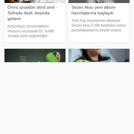
Ömrü qısaldan dörd amil -
Sezen Aksu yeni albom
Süfrədə deyil, beyində
hazırlıqlarına başlayıb
gizlənir
Türk Pop musiqisinin əfsanəsi
Sezen Aksu 5 illik fasilədən sonra
Kolumbiya Universitetinin
pərəstişkarlarına böyük sürpriz
məzunu və psixiatr Dr. Judith
etməyə hazırlaşır. Türkiyə
Joseph psixi sağlamlığın
mətbuatına istinadən xəbər verir
əhəmiyyətinə diqqət çəkərək
ki, bu il 70 yaşını qeyd edəcək
bildirir ki, sağlam rifah üçün
ustad sənətçi yeni albom
yalnız sağlam qidalanma və
hazırlıqların
idman kifayət deyil. xəbər verir
ki, Dr. Cozef zehni sağlamlığı
Uşaqlarda boy qısalığının
Bu 6 qida ömrü qısaldır:
səbəbi imiş
Xərçəng, infarkt və diabet
Uşaqlarda boyun qısa olması
Gündəlik istehlak etdiyimiz
təkcə genetik və ya yanlış
qidalar sağlamlığımıza və həyat
qidalanma ilə bağlı deyil, bəzi
keyfiyyətimizə böyük təsir
sağlamlıq problemləri və ya
göstərir. xəbər verir ki, bəzi
gündəlik vərdişlər də bu
qidalar faydalı olsa da, digərləri