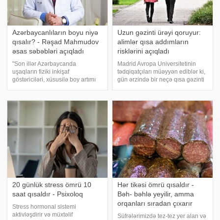
Azərbaycanlıların boyu niyə
Uzun gəzinti ürəyi qoruyur:
qısalır? - Rəşad Mahmudov
alimlər qısa addımların
əsas səbəbləri açıqladı
risklərini açıqladı
"Son illər Azərbaycanda
Madrid Avropa Universitetinin
uşaqların fiziki inkişaf
tədqiqatçıları müəyyən ediblər ki,
göstəriciləri, xüsusilə boy artımı
gün ərzində bir neçə qısa gəzinti
ilə bağlı səsləndirilən
etməkdənsə, fasiləsiz və daha
narahatlıqlar təsadüfi deyil.
uzun müddətli gəzinti ürək
Müasir tibb elmi göstərir ki,
sağlamlığı baxımından daha
uşağın boyu yalnız genetik
səmərəlidir. -ın məlumatına görə,
göstərici deyil; əksinə
araşdırmanı
20 günlük stress ömrü 10
Hər tikəsi ömrü qısaldır -
saat qısaldır - Psixoloq
Bəh- bəhlə yeyilir, amma
orqanları sıradan çıxarır
Stress hormonal sistemi
aktivləşdirir və müxtəlif
Süfrələrimizdə tez-tez yer alan və