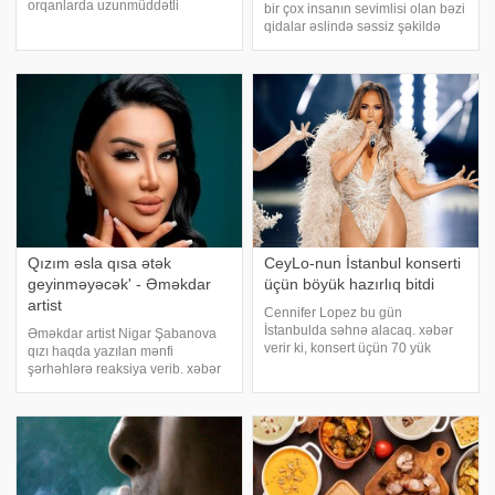
orqanlarda uzunmüddətli
bir çox insanın sevimlisi olan bəzi
pozuntular yaradır. Uzun sürən
qidalar əslində səssiz şəkildə
daxili gərginlik psixosomatik
sağlamlığımıza ciddi zərər vurur.
xəstəliklərin yaranmasına şərait
Xüsusilə emal olunmuş və qatqı
yaradır. Bu xəstəliklərə yüksək
maddələri ilə dolu məhsullar, hər
təzyiq. Mədə və onikibarma
dişləkdə bədənimiz
Qızım əsla qısa ətək
CeyLo-nun İstanbul konserti
geyinməyəcək' - Əməkdar
üçün böyük hazırlıq bitdi
artist
Cennifer Lopez bu gün
İstanbulda səhnə alacaq. xəbər
Əməkdar artist Nigar Şabanova
verir ki, konsert üçün 70 yük
qızı haqda yazılan mənfi
maşın avadanlıq, eyni zamanda 2
şərhəhlərə reaksiya verib. xəbər
yük təyyarəsi İstanbula gəlib. 85
verir ki, o, qızının geyimini
nəfərlik heyət ilə Türkiyəyə gələn
bəyənməyən və pis rəy yazan
ulduzun səhnəsində 800 ədəd
izləyiciləri ifşa edib. Əməkdar
işıq sistemi
artist qızının məktəbə qısa ətək
geyinməsin