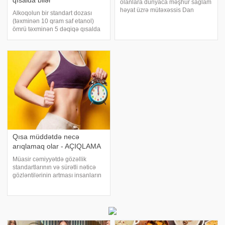
qısalda bilər"
olanlara dünyaca məşhur sağlam
həyat üzrə mütəxəssis Dan
Alkoqolun bir standart dozası
Buettner vacib xəbərdarlıq edib.
(təxminən 10 qram saf etanol)
O bildirib ki, bəzi qidalar var ki,
ömrü təxminən 5 dəqiqə qısalda
onları sadəcə azaltmaq yox,
bilər. xəbər verir ki, bu barədə
ümumiyyətlə mətbəxə buraxmaq
psixiatr və narkoloq Ruslan
olmaz. Buettneri
İsayev -ya bildirib. "Bu gün artan
əminliklə deyə bilərik ki, spirti
Qısa müddətdə necə
arıqlamaq olar - AÇIQLAMA
Müasir cəmiyyətdə gözəllik
standartlarının və sürətli nəticə
gözləntilərinin artması insanların
qısa müddətdə arıqlamağa
çalışmasına səbəb olur. Xüsusilə
bayram və xüsusi günlər
ərəfəsində insanlar ideal bədən
formasına çatma