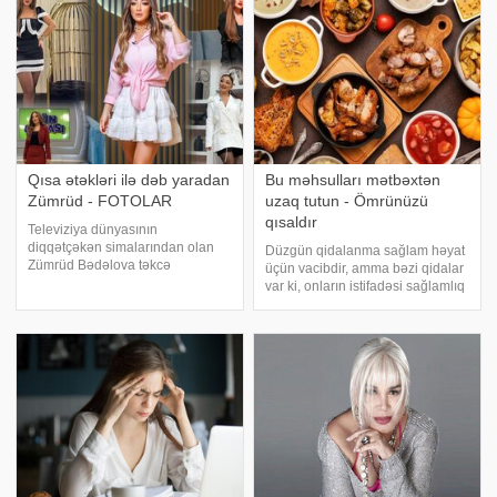
Qısa ətəkləri ilə dəb yaradan
Bu məhsulları mətbəxtən
Zümrüd - FOTOLAR
uzaq tutun - Ömrünüzü
qısaldır
Televiziya dünyasının
diqqətçəkən simalarından olan
Düzgün qidalanma sağlam həyat
Zümrüd Bədəlova təkcə
üçün vacibdir, amma bəzi qidalar
peşəkarlığı ilə deyil, həm də
var ki, onların istifadəsi sağlamlıq
özünəməxsus geyim tərzi ilə
üçün ciddi risklər yaradır. xarici
tamaşaçıların diqqət
mətbuata istinadla xəbər verir ki,
mərkəzindədir. xəbər verir ki,
qidalanma sahəsində aparılan
qonaq olduğu gündəlik
son araşdırmalar göstəri
proqramlarda v