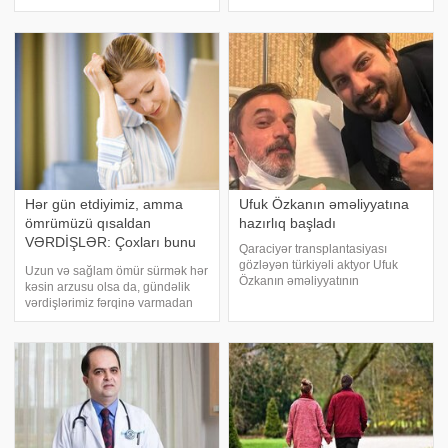
xarici mətuata istinadən xəbər
faydalıdır. Xüsusilə intensiv iş
verir ki, sözügedən avtomobil
rejimində çalışan insanlar üçün
hərracda 66 min 250 funt-sterlinq
15-30 dəqiqəlik istirahət enerji
səviyyəsini artırmağa və diqqəti
toplamağ
Hər gün etdiyimiz, amma
Ufuk Özkanın əməliyyatına
ömrümüzü qısaldan
hazırlıq başladı
VƏRDİŞLƏR: Çoxları bunu
Qaraciyər transplantasiyası
bilmir
gözləyən türkiyəli aktyor Ufuk
Uzun və sağlam ömür sürmək hər
Özkanın əməliyyatının
kəsin arzusu olsa da, gündəlik
hazırlıqlarına başlanılıb. Türkiyə
vərdişlərimiz fərqinə varmadan
mətbuatına istinadən xəbər verir
bu yolda ciddi maneələr yaradır.
ki, bu haqda aktyorun həkimləri
Xüsusilə pandemiya sonrası
məlumat verib. "Ən uyğun donor
dəyişən həyat tərzi və oturaq
namizəd
rutinlər erkən ölüm riskini artıran
əsa