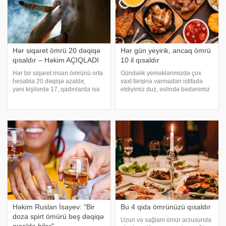
Hər siqaret ömrü 20 dəqiqə
Hər gün yeyirik, ancaq ömrü
qısaldır – Həkim AÇIQLADI
10 il qısaldır
Hər bir siqaret insan ömrünü orta
Gündəlik yeməklərimizdə çox
hesabla 20 dəqiqə azaldır,
vaxt fərqinə varmadan istifadə
yəni kişilərdə 17, qadınlarda isə
etdiyimiz duz, əslində bədənimiz
22 dəqiqə. xəbər verir ki, bu
üçün gizli və ciddi bir təhlükə ola
barədə rusiyalı psixiatr-narkoloq
bilər. xəbər verir ki, duz dad
Ruslan İsayev " "ya
qatmaq üçün çox istifadə edilir,
müsahibəsində bildirib. Onun
amma onun çox miqdarda qəbul
sözlərin
Həkim Ruslan İsayev: "Bir
Bu 4 qida ömrünüzü qısaldır
doza spirt ömürü beş dəqiqə
Uzun və sağlam ömür arzusunda