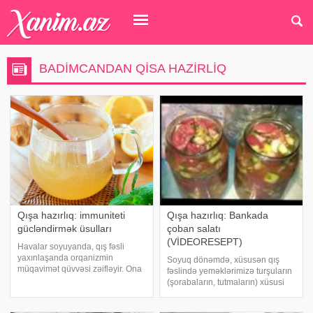
BADIMCANDAN QISA HAZIRLIQ
Qışa hazırlıq: immuniteti
Qışa hazırlıq: Bankada
gücləndirmək üsulları
çoban salatı
(VİDEORESEPT)
Havalar soyuyanda, qış fəsli
yaxınlaşanda orqanizmin
Soyuq dönəmdə, xüsusən qış
müqavimət qüvvəsi zəifləyir. Ona
fəslində yeməklərimizə turşuların
görə də havalar soyuyana qədər
(şorabaların, tutmaların) xüsusi
vitaminlərlə zəngin olan qidalar
dad verdiyini yəqin ki, heç kəs
qəbul etmək, orqanizmin
inkar etməz. Kim nə deyir desin,