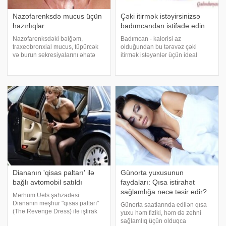
Nazofarenksdə mucus üçün
Çəki itirmək istəyirsinizsə
hazırlıqlar
badımcandan istifadə edin
Nazofarenksdəki bəlğəm,
Badımcan - kalorisi az
traxeobronxial mucus, tüpürcək
olduğundan bu tərəvəz çəki
və burun sekresiyalarını əhatə
itirmək istəyənlər üçün ideal
edən viskoz bir sekresiyadır.
vasitə hesab oluna bilər. Tərkibi
Tənəffüs yollarında patoloji
A, B1, B2, C vitaminləri ilə zəngin
proseslərin inkişafı ilə balgam
olan badımcan kalsium, kalium
miqdarı kəskin şəkildə artır. Maye
və dəmir mineralları ilə də boldur.
yığılmas
Bel
Diananın 'qisas paltarı' ilə
Günorta yuxusunun
bağlı avtomobil satıldı
faydaları: Qısa istirahət
sağlamlığa necə təsir edir?
Mərhum Uels şahzadəsi
Diananın məşhur "qisas paltarı"
Günorta saatlarında edilən qısa
(The Revenge Dress) ilə iştirak
yuxu həm fiziki, həm də zehni
etdiyi avtomobil hərracda satılıb.
sağlamlıq üçün olduqca