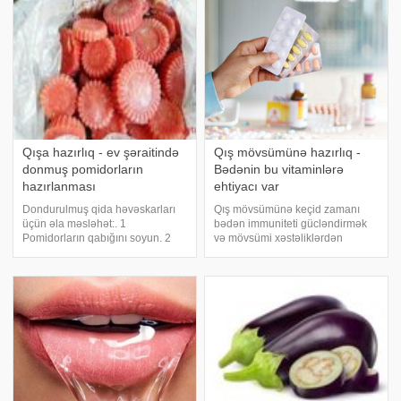
müqavimətini gücləndirmək və
plovla qırmızı pomidor
immuniteti artırma
şorabasının, kartof qızartması ilə
kələ
Qışa hazırlıq - ev şəraitində
Qış mövsümünə hazırlıq -
donmuş pomidorların
Bədənin bu vitaminlərə
hazırlanması
ehtiyacı var
Dondurulmuş qida həvəskarları
Qış mövsümünə keçid zamanı
üçün əla məsləhət:. 1
bədən immuniteti gücləndirmək
Pomidorların qabığını soyun. 2
və mövsümi xəstəliklərdən
Blenderdə əzib formalı qablara
qorunmaq üçün müəyyən
tökün. 3 3 saat soyuducunun buz
vitaminlərə daha çox ehtiyac
kamerasında saxlayın. 4 Sonra
duyur. əsas vitaminlər və onların
fomlalı qablardan çıxarıb paketə
faydaları haqqında sizə məlumat
qoyun, soyuducud
verir:. Vitamin C (Askorbi