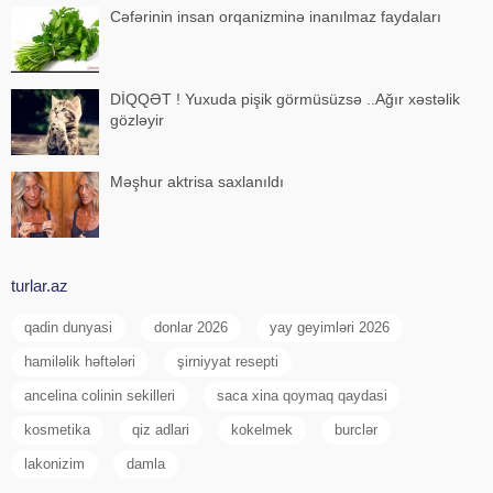
Cəfərinin insan orqanizminə inanılmaz faydaları
DİQQƏT ! Yuxuda pişik görmüsüzsə ..Ağır xəstəlik
gözləyir
Məşhur aktrisa saxlanıldı
turlar.az
qadin dunyasi
donlar 2026
yay geyimləri 2026
hamiləlik həftələri
şirniyyat resepti
ancelina colinin sekilleri
saca xina qoymaq qaydasi
kosmetika
qiz adlari
kokelmek
burclər
lakonizim
damla