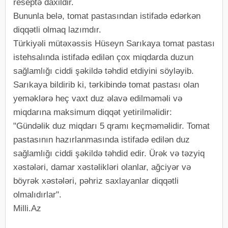
reseptə daxildir.
Bununla belə, tomat pastasından istifadə edərkən
diqqətli olmaq lazımdır.
Türkiyəli mütəxəssis Hüseyn Sarıkaya tomat pastası
istehsalında istifadə edilən çox miqdarda duzun
sağlamlığı ciddi şəkildə təhdid etdiyini söyləyib.
Sarıkaya bildirib ki, tərkibində tomat pastası olan
yeməklərə heç vaxt duz əlavə edilməməli və
miqdarına maksimum diqqət yetirilməlidir:
"Gündəlik duz miqdarı 5 qramı keçməməlidir. Tomat
pastasının hazırlanmasında istifadə edilən duz
sağlamlığı ciddi şəkildə təhdid edir. Ürək və təzyiq
xəstələri, damar xəstəlikləri olanlar, ağciyər və
böyrək xəstələri, pəhriz saxlayanlar diqqətli
olmalıdırlar".
Milli.Az