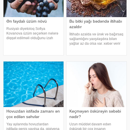
Ən faydalı üzüm növü
Bu bitki yağı bədəndə iltihabı
azaldır
Rusiyalı diyetoloq Sofiya
Kovanova üzüm seçərkən nələrə
İltihabı azalda və ürək və bağırsaq
diqqət edilməli olduğunu izah
sağlamlığını yaxşılaşdıra bilən
edib. -a istinadən xəbər verir ki,
yağlar az da olsa var. xəbər verir
bu barədə o, AİF.ru nəşrinə
ki, kətan yağı ənənəvi olaraq
müsahibəsində danışıb.
işlədici və yara sağalması üçün
Mütəxəssis qeyd edib ki, tünd
istifadə edilən üyüdülmüş və
rəngdə olan üzüm sortlar
preslənmiş kətan toxumlarında
Hovuzdan istifadə zamanı ən
Keçməyən öskürəyin səbəbi
çox edilən səhvlər
nədir?
Yay aylarında hovuzlardan
Uzun müddət davam edən
istifadə geniş yayılsa da, gigiyena
öskürək bir çox insanın