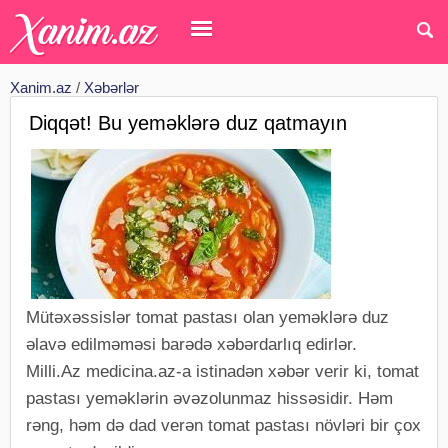
Xanim.az
/
Xəbərlər
Diqqət! Bu yeməklərə duz qatmayın
Mütəxəssislər tomat pastası olan yeməklərə duz
əlavə edilməməsi barədə xəbərdarlıq edirlər.
Milli.Az medicina.az-a istinadən xəbər verir ki, tomat
pastası yeməklərin əvəzolunmaz hissəsidir. Həm
rəng, həm də dad verən tomat pastası növləri bir çox