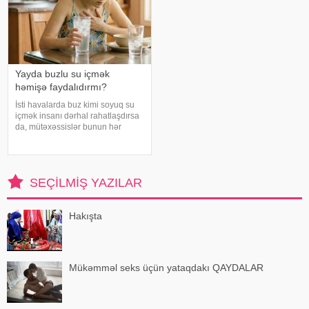
Yayda buzlu su içmək
həmişə faydalıdırmı?
İsti havalarda buz kimi soyuq su
içmək insanı dərhal rahatlaşdırsa
da, mütəxəssislər bunun hər
zaman ən yaxşı seçim olmadığını
bildirirlər. xəbər verir ki, çox soyuq
su susuzluq hissini tez azaldır və
insanın kifayət qədə
SEÇILMIŞ YAZILAR
Hakışta
Mükəmməl seks üçün yataqdakı QAYDALAR