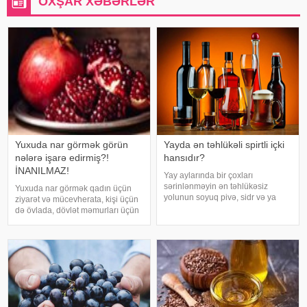
OXŞAR XƏBƏRLƏR
Yuxuda nar görmək görün
Yayda ən təhlükəli spirtli içki
nələrə işarə edirmiş?!
hansıdır?
İNANILMAZ!
Yay aylarında bir çoxları
sərinlənməyin ən təhlükəsiz
Yuxuda nar görmək qadın üçün
yolunun soyuq pivə, sidr və ya
ziyarət və mücevherata, kişi üçün
şirin kokteyl içmək olduğunu
də övlada, dövlət məmurları üçün
düşünür. Güclü spirtli içkilərdən
terfie, zabitlər üçün əmrlərinin
istidə uzaq durmağa çalışsalar da,
keçməsinə, kəndli üçün oktyabr
az alkoqollu içkilər çox vaxt
bərəkətinə, tacir üçün çox quru,
zərərsi
xalq üçün yaxşı bir idarəy