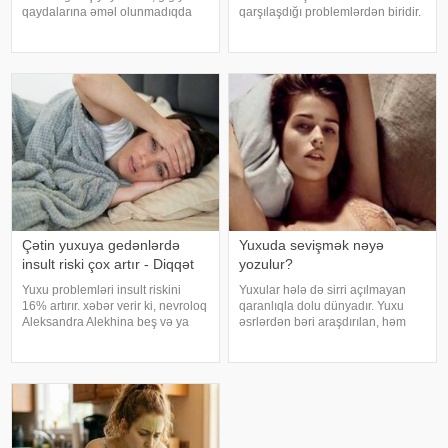
qaydalarına əməl olunmadıqda
qarşılaşdığı problemlərdən biridir.
müxtəlif infeksiyalara yoluxma
Bəzən adi soyuqdəymədən sonra
riski artır. xəbər verir ki, hovuza
yaranan öskürək həftələrlə davam
girməzdən əvvəl və çıxdıqdan
edə bilər. Lakin öskürəyin səbəbi
sonra duş qəbul etmək, hovuz
hər zaman tənəffüs yolu
kənarınd
infeksiyası olmur
Çətin yuxuya gedənlərdə
Yuxuda sevişmək nəyə
insult riski çox artır - Diqqət
yozulur?
Yuxu problemləri insult riskini
Yuxular hələ də sirri açılmayan
16% artırır. xəbər verir ki, nevroloq
qaranlıqla dolu dünyadır. Yuxu
Aleksandra Alekhina beş və ya
əsrlərdən bəri araşdırılan, həm
daha çox yuxu pozğunluğu
alimlərin, həm də mistika ilə
simptomundan əziyyət çəkən
məşğul olanların cavabını tapmaq
insanlarda insult riskinin ikiqat
istədiyi tapmacadır. Fərqli və
artdığını deyib. İnsult ciddi və
rəngarəng yuxular bəzən də
həyat
cinsəlikl