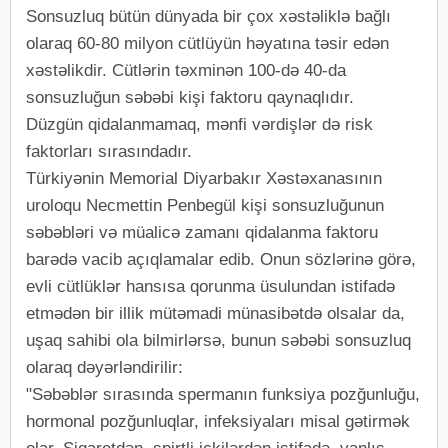
Sonsuzluq bütün dünyada bir çox xəstəliklə bağlı
olaraq 60-80 milyon cütlüyün həyatına təsir edən
xəstəlikdir. Cütlərin təxminən 100-də 40-da
sonsuzluğun səbəbi kişi faktoru qaynaqlıdır.
Düzgün qidalanmamaq, mənfi vərdişlər də risk
faktorları sırasındadır.
Türkiyənin Memorial Diyarbakır Xəstəxanasının
uroloqu Necmettin Penbegül kişi sonsuzluğunun
səbəbləri və müalicə zamanı qidalanma faktoru
barədə vacib açıqlamalar edib. Onun sözlərinə görə,
evli cütlüklər hansısa qorunma üsulundan istifadə
etmədən bir illik mütəmadi münasibətdə olsalar da,
uşaq sahibi ola bilmirlərsə, bunun səbəbi sonsuzluq
olaraq dəyərləndirilir:
"Səbəblər sırasında spermanın funksiya pozğunluğu,
hormonal pozğunluqlar, infeksiyaları misal gətirmək