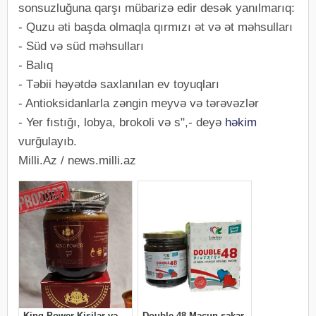
sonsuzluğuna qarşı mübarizə edir desək yanılmarıq:
- Quzu əti başda olmaqla qırmızı ət və ət məhsulları
- Süd və süd məhsulları
- Balıq
- Təbii həyətdə saxlanılan ev toyuqları
- Antioksidanlarla zəngin meyvə və tərəvəzlər
- Yer fıstığı, lobya, brokoli və s",- deyə
həkim
vurğulayıb.
Milli.Az / news.milli.az