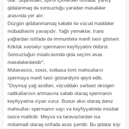
olar. Siqaretdən, spirtli içkilərdən istifadə, yanlış
qidalanmaq da sonsuzluğu yaradan məsələlər
arasında yer alır.
Düzgün qidalanmamaq səbəbi ilə vücud maddələr
mübadiləsini yavaşıdır. Yağlı yeməklər, trans
yağlardan istifadə də immunitetə mənfi təsir göstərir.
Köklük xəstəliyi spermanın keyfiyyətini öldürür.
Sonsuzluğun müalicəsində qida seçimi əsas
məsələlərdəndir".
Mütəxəssis, sosis, kolbasa kimi məhsulların
spermaya mənfi təsir göstərdiyini qeyd edib.
"Doymuş yağ asidləri, vücuddakı sərbəst oksigen
radikallarının artmasına səbəb olaraq spermanın
keyfiyyətinə ziyan vurur. Bunun əksi olaraq dəniz
məhsulları spermanın sayı və keyfiyyətində müsbət
təsirə malikdir. Meyvə və tərəvəzlərdən isə
mütəmadi olaraq istifadə əsas şərtdir. Bu qidalar kişi