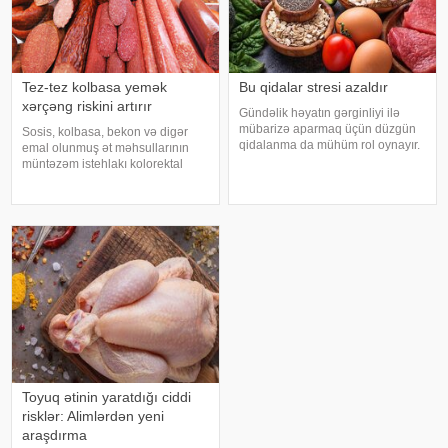
Tez-tez kolbasa yemək
Bu qidalar stresi azaldır
xərçəng riskini artırır
Gündəlik həyatın gərginliyi ilə
mübarizə aparmaq üçün düzgün
Sosis, kolbasa, bekon və digər
qidalanma da mühüm rol oynayır.
emal olunmuş ət məhsullarının
axşam.az-a istinadən bildirir
müntəzəm istehlakı kolorektal
ki, orqanizmin kifayət qədər
(yoğun və düz bağırsaq) xərçəngi
vitamin və mineral alması stressin
riskini artıra bilər. xəbər verir ki, bu
təsirlərini azaltmağa kömək edə
barədə Rusiya Səhiyyə
bilər
Nazirliyinin Milli Kliniki
Endokrinologiy
Toyuq ətinin yaratdığı ciddi
risklər: Alimlərdən yeni
araşdırma