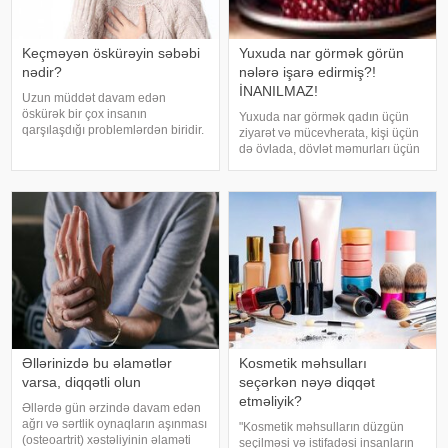
Keçməyən öskürəyin səbəbi
Yuxuda nar görmək görün
nədir?
nələrə işarə edirmiş?!
İNANILMAZ!
Uzun müddət davam edən
öskürək bir çox insanın
Yuxuda nar görmək qadın üçün
qarşılaşdığı problemlərdən biridir.
ziyarət və mücevherata, kişi üçün
Bəzən adi soyuqdəymədən sonra
də övlada, dövlət məmurları üçün
yaranan öskürək həftələrlə davam
terfie, zabitlər üçün əmrlərinin
edə bilər. Lakin öskürəyin səbəbi
keçməsinə, kəndli üçün oktyabr
hər zaman tənəffüs yolu
bərəkətinə, tacir üçün çox quru,
infeksiyası olmur
xalq üçün yaxşı bir idarəy
Əllərinizdə bu əlamətlər
Kosmetik məhsulları
varsa, diqqətli olun
seçərkən nəyə diqqət
etməliyik?
Əllərdə gün ərzində davam edən
ağrı və sərtlik oynaqların aşınması
"Kosmetik məhsulların düzgün
(osteoartrit) xəstəliyinin əlaməti
seçilməsi və istifadəsi insanların