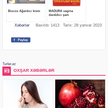
Xəbərlər
Baxılıb: 1413 Tarix: 28 yanvar 2023
f
Paylaş
Turlar.az
OXŞAR XƏBƏRLƏR