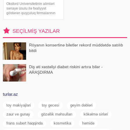
Oksford Universitetinin alimləri
sənaye üsulu ilə fəaliyyət
göstərən quşçuluq fermalarının
təhlükəli bakteriyaların yayılması
baxımından ciddi risk daşıya
biləcəyini bildiriblər. xəbər verir ki,
SEÇILMIŞ YAZILAR
araşdırma zamanı son 45 i
Röyanın konsertinə biletlər rekord müddətdə satılıb
bitdi
Diş əti xəstəliyi diabet riskini artıra bilər -
ARAŞDIRMA
turlar.az
toy makiyajlari
toy gecesi
geyim dəbləri
zaur ve gunay
gözəllik məhsulları
kökəlmə sirləri
frans subert haqqinda
kosmetika
həmidə