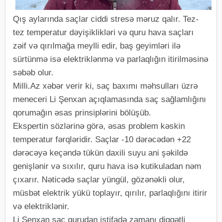
Qış aylarında saçlar ciddi stresə məruz qalır. Tez-
tez temperatur dəyişiklikləri və quru hava saçları
zəif və qırılmağa meylli edir, baş geyimləri ilə
sürtünmə isə elektriklənmə və parlaqlığın itirilməsinə
səbəb olur.
Milli.Az xəbər verir ki, saç baxımı məhsulları üzrə
meneceri Li Şenxan açıqlamasında saç sağlamlığını
qorumağın əsas prinsiplərini bölüşüb.
Ekspertin sözlərinə görə, əsas problem kəskin
temperatur fərqləridir. Saçlar -10 dərəcədən +22
dərəcəyə keçəndə tükün daxili suyu ani şəkildə
genişlənir və sıxılır, quru hava isə kutikuladan nəm
çıxarır. Nəticədə saçlar yüngül, gözənəkli olur,
müsbət elektrik yükü toplayır, qırılır, parlaqlığını itirir
və elektriklənir.
Li Şenxan saç qurudan istifadə zamanı diqqətli