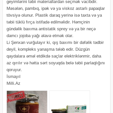
geyimlərini təbii materiallardan seçmək vacibdir.
Məsələn, pambıq, ipək və ya viskoz astarlı papaqlar
tövsiyə olunur. Plastik daraq yerinə isə taxta və ya
təbii tüklü fırça istifadə edilməlidir. Həmçinin
gündəlik baxıma antistatik sprey və ya bir neçə
damcı jojoba yağı əlavə etmək olar.
Li Şenxan vurğulayır ki, qış baxımı bir dəfəlik tədbir
deyil, kompleks yanaşma tələb edir. Düzgün
qaydalara əməl etdikdə saçlar elektriklənmir, daha
az qırılır və hətta sərt soyuqda belə təbii parlaqlığını
qoruyur.
İsmayıl
Milli.Az