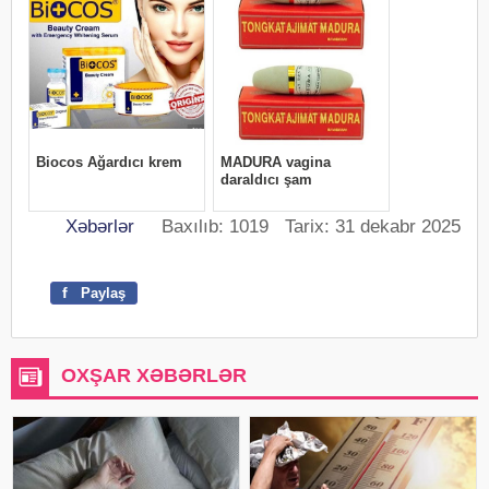
Xəbərlər
Baxılıb: 1019 Tarix: 31 dekabr 2025
f
Paylaş
OXŞAR XƏBƏRLƏR