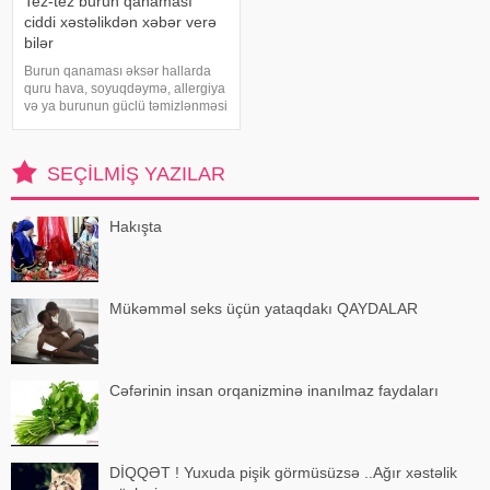
Tez-tez burun qanaması
ciddi xəstəlikdən xəbər verə
bilər
Burun qanaması əksər hallarda
quru hava, soyuqdəymə, allergiya
və ya burunun güclü təmizlənməsi
nəticəsində yaranır və təhlükəli
olmur. xəbər verir ki, lakin qanama
tez-tez təkrarlanır, çox olursa və
SEÇILMIŞ YAZILAR
ya çətin dayanırsa, mütlə
Hakışta
Mükəmməl seks üçün yataqdakı QAYDALAR
Cəfərinin insan orqanizminə inanılmaz faydaları
DİQQƏT ! Yuxuda pişik görmüsüzsə ..Ağır xəstəlik