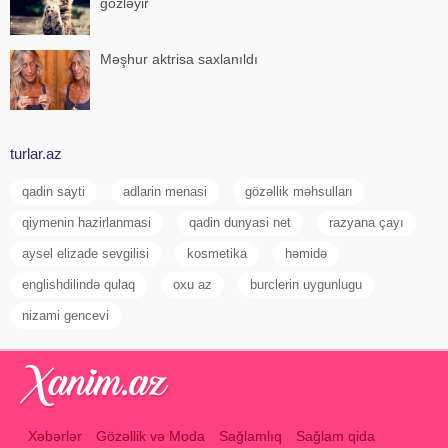
gözləyir
Məşhur aktrisa saxlanıldı
turlar.az
qadin sayti
adlarin menasi
gözəllik məhsulları
qiymenin hazirlanmasi
qadin dunyasi net
razyana çayı
aysel elizade sevgilisi
kosmetika
həmidə
englishdilində qulaq
oxu az
burclerin uygunlugu
nizami gencevi
Xəbərlər
Gözəllik və Moda
Sağlamlıq
Sağlam qida