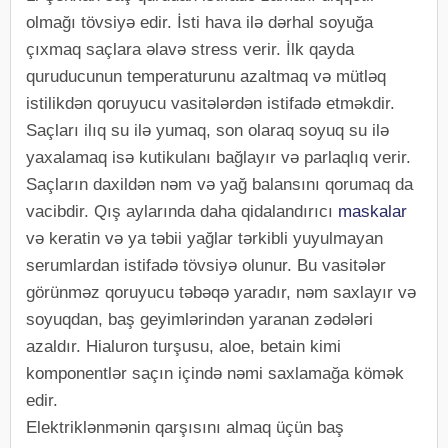
olmağı tövsiyə edir. İsti hava ilə dərhal soyuğa
çıxmaq saçlara əlavə stress verir. İlk qayda
quruducunun temperaturunu azaltmaq və mütləq
istilikdən qoruyucu vasitələrdən istifadə etməkdir.
Saçları ilıq su ilə yumaq, son olaraq soyuq su ilə
yaxalamaq isə kutikulanı bağlayır və parlaqlıq verir.
Saçların daxildən nəm və yağ balansını qorumaq da
vacibdir. Qış aylarında daha qidalandırıcı
maskalar
və keratin və ya təbii yağlar tərkibli yuyulmayan
serumlardan istifadə tövsiyə olunur. Bu vasitələr
görünməz qoruyucu təbəqə yaradır, nəm saxlayır və
soyuqdan, baş geyimlərindən yaranan zədələri
azaldır. Hialuron turşusu, aloe, betain kimi
komponentlər saçın içində nəmi saxlamağa kömək
edir.
Elektriklənmənin qarşısını almaq üçün baş