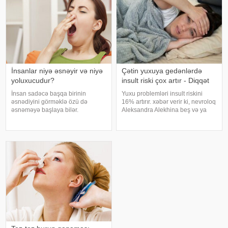
müdir
İnsanlar niyə əsnəyir və niyə
Çətin yuxuya gedənlərdə
yoluxucudur?
insult riski çox artır - Diqqət
İnsan sadəcə başqa birinin
Yuxu problemləri insult riskini
əsnədiyini görməklə özü də
16% artırır. xəbər verir ki, nevroloq
əsnəməyə başlaya bilər.
Aleksandra Alekhina beş və ya
Maraqlıdır ki, bu qəribə təsir bəzi
daha çox yuxu pozğunluğu
heyvanlarda da müşahidə olunur.
simptomundan əziyyət çəkən
xarici mediaya istinadən xəbər
insanlarda insult riskinin ikiqat
verir ki, əsnəmək insan
artdığını deyib. İnsult ciddi və
orqanizminin ən adi
həyat