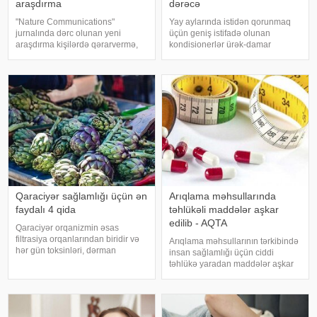
araşdırma
dərəcə
"Nature Communications"
Yay aylarında istidən qorunmaq
jurnalında dərc olunan yeni
üçün geniş istifadə olunan
araşdırma kişilərdə qərarvermə,
kondisionerlər ürək-damar
impulsların idarə olunması və risk
xəstəlikləri olan şəxslər üçün ciddi
qiymətləndirilməsinə cavabdeh
risk yarada bilər. xəbər verir ki,
olan beyin nahiyələrinin orta
kardioloqların bildirdiyinə görə,
hesabla 32 yaşına qədər inkişa
tərli halda qəfil çox soyuq otağ
Qaraciyər sağlamlığı üçün ən
Arıqlama məhsullarında
faydalı 4 qida
təhlükəli maddələr aşkar
edilib - AQTA
Qaraciyər orqanizmin əsas
filtrasiya orqanlarından biridir və
Arıqlama məhsullarının tərkibində
hər gün toksinləri, dərman
insan sağlamlığı üçün ciddi
qalıqlarını və maddələr
təhlükə yaradan maddələr aşkar
mübadiləsi nəticəsində yaranan
edilib. xəbər verir ki, bunu
tullantıları emal edir. "Euroonco"
Azərbaycan Respublikasının Qida
federal ekspert onkologiya
Təhlükəsizliyi Agentliyinin (AQTA)
klinikalar
Qida təhlükəsizliyi şöbəsinin