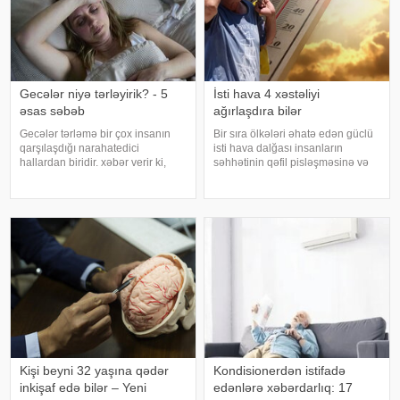
Gecələr niyə tərləyirik? - 5
İsti hava 4 xəstəliyi
əsas səbəb
ağırlaşdıra bilər
Gecələr tərləmə bir çox insanın
Bir sıra ölkələri əhatə edən güclü
qarşılaşdığı narahatedici
isti hava dalğası insanların
hallardan biridir. xəbər verir ki,
səhhətinin qəfil pisləşməsinə və
mütəxəssislər bildirirlər ki, bu
bəzi xəstəliklərin ağırlaşmasına
vəziyyət bəzən sadə səbəblərlə
səbəb ola bilər. Yüksək
əlaqəli olsa da, bəzi hallarda
temperatur yalnız susuzlaşma və
sağlamlıq problemlərinin əlamət
günvurma riski yaratmır. xarici
mediay
Kişi beyni 32 yaşına qədər
Kondisionerdən istifadə
inkişaf edə bilər – Yeni
edənlərə xəbərdarlıq: 17