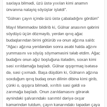
saxlaya bilmədi, üzü üstə yıxılan kimi anamın
ünvanına nalayiq söyüşlər işlətdi".
"Gülnarı çayın içində üzü üstə çabaladığını gördüm"
Mayıl Məmmədov bildirib ki, Gülnar anasının qəbrini
söydüyü üçün dözməyib, yerdən qırıq ağac
budaqlarından birini götürüb və onun ağzına salıb:
"Ağacı ağzına yeridəndən sonra əsəbi halda ağzını
yummasını və söyüş söyməməsini tələb etdim. Ağac
budağını onun ağız boşluğuna itələdim, soxan kimi
səsi xırıldamağa başladı. Gülnar qışqırmaq isətəsə
də, səsi çıxmadı. Başa düşdüm ki, Gülnarın ağzına
soxduğum qırıq budaq onun dilinin dibinə kimi girib,
çünki o, qışqıra bilmədi, xırıltılı səsi gəldi və
zarımağa başladı. Onun zarıldamasını görərək
əynindəki şalvarındakı sarımtıl dəriyə oxşar
kəmərindən tutdum, çayın kənarındakı təpədən çaya