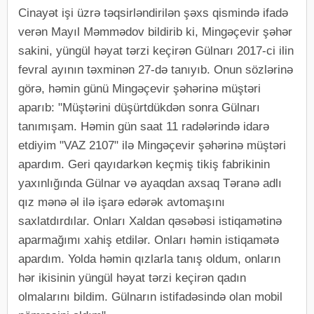
Cinayət işi üzrə təqsirləndirilən şəxs qismində ifadə
verən Mayıl Məmmədov bildirib ki, Mingəçevir şəhər
sakini, yüngül həyat tərzi keçirən Gülnarı 2017-ci ilin
fevral ayının təxminən 27-də tanıyıb. Onun sözlərinə
görə, həmin günü Mingəçevir şəhərinə müştəri
aparıb: "Müştərini düşürtdükdən sonra Gülnarı
tanımışam. Həmin gün saat 11 radələrində idarə
etdiyim "VAZ 2107" ilə Mingəçevir şəhərinə müştəri
apardım. Geri qayıdarkən keçmiş tikiş fabrikinin
yaxınlığında Gülnar və ayaqdan axsaq Təranə adlı
qız mənə əl ilə işarə edərək avtomaşını
saxlatdırdılar. Onları Xaldan qəsəbəsi istiqamətinə
aparmağımı xahiş etdilər. Onları həmin istiqamətə
apardım. Yolda həmin qızlarla tanış oldum, onların
hər ikisinin yüngül həyat tərzi keçirən qadın
olmalarını bildim. Gülnarın istifadəsində olan mobil