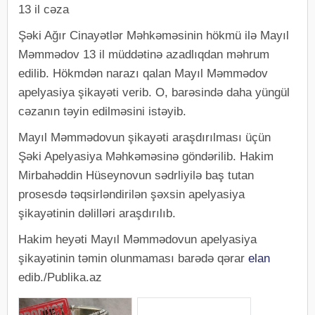
13 il cəza
Şəki Ağır Cinayətlər Məhkəməsinin hökmü ilə Mayıl
Məmmədov 13 il müddətinə azadlıqdan məhrum
edilib. Hökmdən narazı qalan Mayıl Məmmədov
apelyasiya şikayəti verib. O, barəsində daha yüngül
cəzanın təyin edilməsini istəyib.
Mayıl Məmmədovun şikayəti araşdırılması üçün
Şəki Apelyasiya Məhkəməsinə göndərilib. Hakim
Mirbahəddin Hüseynovun sədrliyilə baş tutan
prosesdə təqsirləndirilən şəxsin apelyasiya
şikayətinin dəlilləri araşdırılıb.
Hakim heyəti Mayıl Məmmədovun apelyasiya
şikayətinin təmin olunmaması barədə qərar
elan
edib./Publika.az