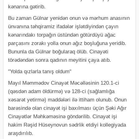
kənarına gətirib.
Bu zaman Gülnar yenidən onun və mərhum anasının
ünvanına təhqiramiz ifadələr işlətdiyindən çayın
kənarındakı torpağın üstündən götürdüyü ağac
parçasını zorakı yolla onun ağız boşluğuna yeridib.
Bununla da Gülnar boğularaq ölüb. Cinayəti
törədəndən sonra qadının meyitini çaya atıb.
"Yolda qızlarla tanış oldum"
Mayıl Məmmədov Cinayət Məcəlləsinin 120.1-ci
(qəsdən adam öldürmə) və 128-ci (sağlamlığa
xəsarət yetirmə) maddələri ilə ittiham olunub. Onun
barəsində olan cinayət işi baxılması üçün Şəki Ağır
Cinayətlər Məhkəməsinə göndərilib. Cinayət işi
hakim Rəşid Hüseynovun sədrlik etdiyi kollegiyada
araşdırılıb.