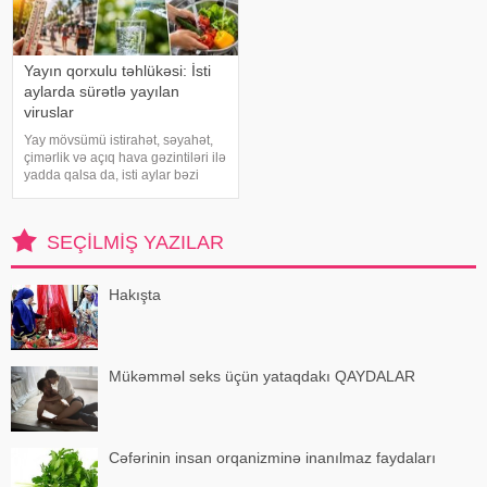
Yayın qorxulu təhlükəsi: İsti
aylarda sürətlə yayılan
viruslar
Yay mövsümü istirahət, səyahət,
çimərlik və açıq hava gəzintiləri ilə
yadda qalsa da, isti aylar bəzi
virus infeksiyalarının yayılması
üçün əlverişli şərait yarada bilər.
Buna səbəb təkcə yüksək
SEÇILMIŞ YAZILAR
temperatur deyil. Açıq havad
Hakışta
Mükəmməl seks üçün yataqdakı QAYDALAR
Cəfərinin insan orqanizminə inanılmaz faydaları