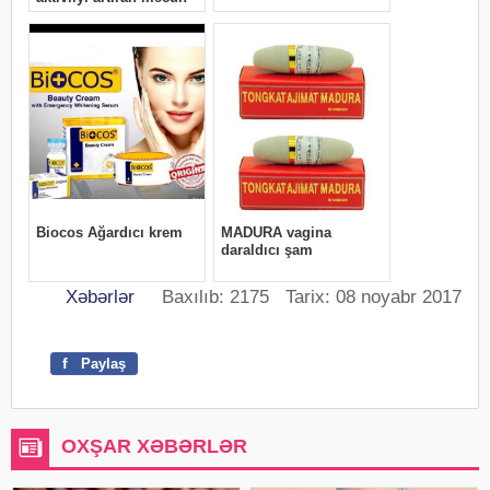
Xəbərlər
Baxılıb: 2175 Tarix: 08 noyabr 2017
f
Paylaş
OXŞAR XƏBƏRLƏR