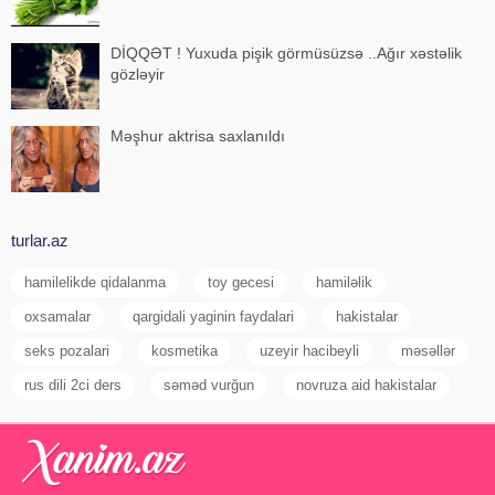
DİQQƏT ! Yuxuda pişik görmüsüzsə ..Ağır xəstəlik
gözləyir
Məşhur aktrisa saxlanıldı
turlar.az
hamilelikde qidalanma
toy gecesi
hamiləlik
oxsamalar
qargidali yaginin faydalari
hakistalar
seks pozalari
kosmetika
uzeyir hacibeyli
məsəllər
rus dili 2ci ders
səməd vurğun
novruza aid hakistalar