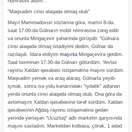
nömrəsini aldım".
"Məqsədim cinsi əlaqədə olmaq olub"
Mayıl Məmmədovun sözlərinə görə, martın 8-də,
saat 17.00-da Gülnarın mobil nömrəsinə zəng edib
və onunla Mingəçevir şəhərində görüşüb: "Gülnara
cinsi əlaqədə olmaq istədiyimi dedim, Gülnar da
razılaşdı. İdarə etdiyim
maşınla
Mingəçevirə getdim.
Saat təxminən 17.30-da Gülnarı götürdüm. Yevlax
rayonu Xaldan qəsəbəsi istiqamətinə maşını sürdüm.
Məqsədim yemək və araq alaraq, Gülnarla yeyib-
içmək, sonra isə yolu kənarındakı "iydəlik" adlanan
yerdə onunla cinsi əlaqədə olmaq olub. Ona görə də
avtomaşını Xaldan qəsəbəsinə tərəf sürdüm. Xaldan
qəsəbəsinin Ağdaş rayonu istiqamətinə gedən
yerində yerləşən "Ucuzluq" adlı marketin qarşısında
maşını saxladım. Marketdən kolbasa, çörək, 1 ədəd