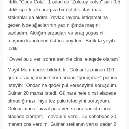
litrlik "Coca Cola", 1 ədəd də "Zolotoy kolso" adlı 0,5
litrlik spirtli içki araq və bir dəfəlik plastmas
stəkanlar da aldım. Yevlax rayonu istiqamətinə
gedən iydə ağaclarının yaxınlığında maşını
saxladım. Aldığım ərzaqları və araq şüşəsini
maşının kapotunun üstünə qoydum. Birlikdə yeyib-
içdik".
"Əvvəl pulu ver, sonra səninlə cinsi əlaqədə olaram"
Mayıl Məmmədov bildirib ki, Gülnar təxminən 100
qram araq içəndən sonra ondan "görüşmək" pulunu
istəyib: "Ondan nə qədər pul verəcəyimi soruşdum.
Gülnar 20 manat istədi. Gülnara hələ cinsi əlaqədə
olmadığımızı, niyə tez pulu istədiyini soruşdum.
Gülnar mənə "əvvəl pulu ver, sonra səninlə cinsi
əlaqədə olaram", - cavabını verdi. Bu səbəbdən 20
manatı ona verdim. Gülnar stəkanın yarısı qədər 2