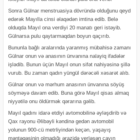
Sonra Gülnar menstruasiya dövründə olduğunu qeyd
edərək Mayılla cinsi əlaqədən imtina edib. Belə
olduqda Mayıl ona verdiyi 20 manatı geri istəyib.
Gülnarsa pulu qaytarmaqdan boyun qaçırıb.
Bununla bağlı aralarında yaranmış mübahisə zamanı
Gülnar onun və anasının ünvanına nalayiq ifadələr
işlədib. Bunun üçün Mayıl onun sifət nahiyəsinə şillə
vurub. Bu zaman qadın yüngül dərəcəli xəsarət alıb.
Gülnar onun və mərhum anasının ünvanına söyüş
söyməyə davam edib. Buna görə Mayıl qisas almaq
niyyətilə onu öldürmək qərarına gəlib.
Mayıl qadını idarə etdiyi avtomobilinə əyləşdirib və
Qax rayonu Əlibəyli kəndinə gedən avtomobil
yolunun 900-cü metrliyindən keçən, yaşayış
məntəqəsinin olmadığı ərazidə yerləşən çayın