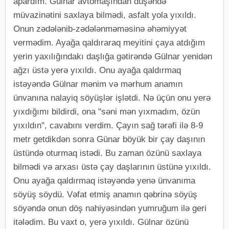
apardım. Gülnar avtomaşından düşəndə
müvazinətini saxlaya bilmədi, asfalt yola yıxıldı.
Onun zədələnib-zədələnməməsinə əhəmiyyət
vermədim. Ayağa qaldıraraq meyitini çaya atdığım
yerin yaxılığındakı daşlığa gətirəndə Gülnar yenidən
ağzı üstə yerə yıxıldı. Onu ayağa qaldırmaq
istəyəndə Gülnar mənim və mərhum anamın
ünvanına nalayiq söyüşlər işlətdi. Nə üçün onu yerə
yıxdığımı bildirdi, ona "səni mən yıxmadım, özün
yıxıldın", cavabını verdim. Çayın sağ tərəfi ilə 8-9
metr getdikdən sonra Günar böyük bir çay daşının
üstündə oturmaq istədi. Bu zaman özünü saxlaya
bilmədi və arxası üstə çay daşlarının üstünə yıxıldı.
Onu ayağa qaldırmaq istəyəndə yenə ünvanıma
söyüş söydü. Vəfat etmiş anamın qəbrinə söyüş
söyəndə onun döş nahiyəsindən yumruğum ilə geri
itələdim. Bu vaxt o, yerə yıxıldı. Gülnar özünü