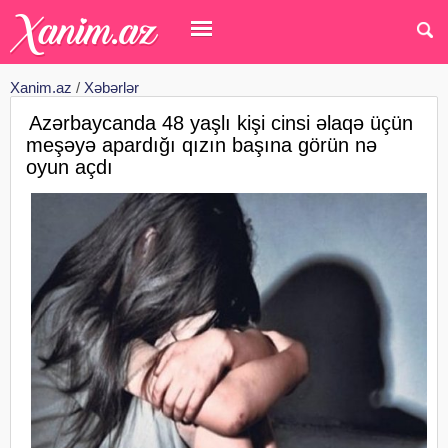
Xanim.az
/
Xəbərlər
Azərbaycanda 48 yaşlı kişi cinsi əlaqə üçün
meşəyə apardığı qızın başına görün nə
oyun açdı