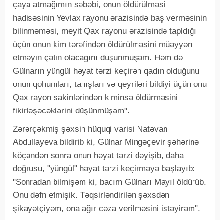
çaya atmağımın səbəbi, onun öldürülməsi
hadisəsinin Yevlax rayonu ərazisində baş verməsinin
bilinməməsi, meyit Qax rayonu ərazisində tapldığı
üçün onun kim tərəfindən öldürülməsini müəyyən
etməyin çətin olacağını düşünmüşəm. Həm də
Gülnarın yüngül həyat tərzi keçirən qadın olduğunu
onun qohumları, tanışları və qeyriləri bildiyi üçün onu
Qax rayon sakinlərindən kiminsə öldürməsini
fikirləşəcəklərini düşünmüşəm".
Zərərçəkmiş şəxsin hüquqi varisi Natəvan
Abdullayeva bildirib ki, Gülnar Mingəçevir şəhərinə
köçəndən sonra onun həyat tərzi dəyişib, daha
doğrusu, "yüngül" həyat tərzi keçirməyə başlayıb:
"Sonradan bilmişəm ki, bacım Gülnarı Mayıl öldürüb.
Onu dəfn etmişik. Təqsirləndirilən şəxsdən
şikayətçiyəm, ona ağır cəza verilməsini istəyirəm".