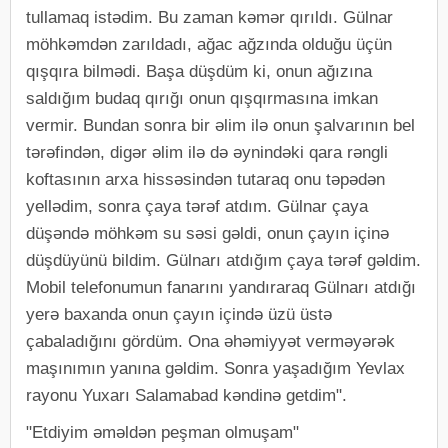
tullamaq istədim. Bu zaman kəmər qırıldı. Gülnar
möhkəmdən zarıldadı, ağac ağzında olduğu üçün
qışqıra bilmədi. Başa düşdüm ki, onun ağızına
saldığım budaq qırığı onun qışqırmasına imkan
vermir. Bundan sonra bir əlim ilə onun şalvarının bel
tərəfindən, digər əlim ilə də əynindəki qara rəngli
koftasının arxa hissəsindən tutaraq onu təpədən
yellədim, sonra çaya tərəf atdım. Gülnar çaya
düşəndə möhkəm su səsi gəldi, onun çayın içinə
düşdüyünü bildim. Gülnarı atdığım çaya tərəf gəldim.
Mobil telefonumun fanarını yandıraraq Gülnarı atdığı
yerə baxanda onun çayın içində üzü üstə
çabaladığını gördüm. Ona əhəmiyyət verməyərək
maşınımın yanına gəldim. Sonra yaşadığım Yevlax
rayonu Yuxarı Salamabad kəndinə getdim".
"Etdiyim əməldən peşman olmuşam"