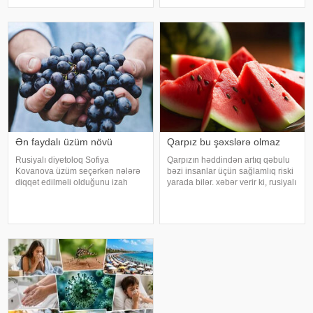
xroniki xəstəliyi olan şəxslər və
yapon alimləri gəliblər. -
açıq havada çalışanlar daha
diqqətli olmalıdırlar.
Günvurmadan qorunma
Ən faydalı üzüm növü
Qarpız bu şəxslərə olmaz
Rusiyalı diyetoloq Sofiya
Qarpızın həddindən artıq qəbulu
Kovanova üzüm seçərkən nələrə
bəzi insanlar üçün sağlamlıq riski
diqqət edilməli olduğunu izah
yarada bilər. xəbər verir ki, rusiyalı
edib. -a istinadən xəbər verir ki,
diyetoloq Olqa Yamilovanın
bu barədə o, AİF.ru nəşrinə
sözlərinə görə, xüsusilə böyrək və
müsahibəsində danışıb.
şəkərli diabet xəstələri bu
Mütəxəssis qeyd edib ki, tünd
meyvəni ehtiyatla istehla
rəngdə olan üzüm sortlar