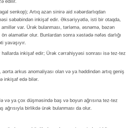
ə edilir.
gal senkop); Artıq azan sinirə aid xəbərdarlıqdan
i səbəbindən inkişaf edir. Əksəriyyətlə, isti bir otaqda,
i amillər var. Ürək bulanması, tərləmə, əsnəmə, bəzən
ön əlamətlər olur. Bunlardan sonra xəstədə nəfəs darlığı
əti yavaşıyır.
r hallarda inkişaf edir; Ürək cərrahiyyəsi sonrası isə tez-tez
, aorta arkus anomaliyası olan və ya həddindən artıq geniş
ə inkişaf edə bilər.
ylə və ya çox düşməsində baş və boyun ağrısına tez-tez
aş ağrısıyla birlikdə ürək bulanması da olur.