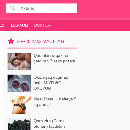
ES
MARAQLI
DOKTOR
SEÇILMIŞ YAZILAR
Qadınları orqazma
çatdıran 7 seks pozası
Əkiz uşaq doğmaq
üçün MÜTLƏQ
OXUYUN
İdeal Dieta: 1 həftəyə 5
kq arıqla!
Qara zirə (Çörək
otunun) faydaları