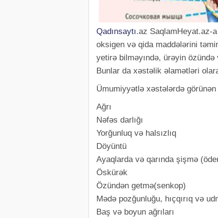
Qadınsaytı
.az SaqlamHeyat.az-a
oksigen və qida maddələrini təmin
yetirə bilməyındə, ürəyin özündə 
Bunlar da xəstəlik əlamətləri olara
Ümumiyyətlə xəstələrdə görünən qə
Ağrı
Nəfəs darlığı
Yorğunluq və halsızlıq
Döyüntü
Ayaqlarda və qarında şişmə (öde
Öskürək
Özündən getmə(senkop)
Mədə pozğunluğu, hıçqırıq və udm
Baş və boyun ağrıları