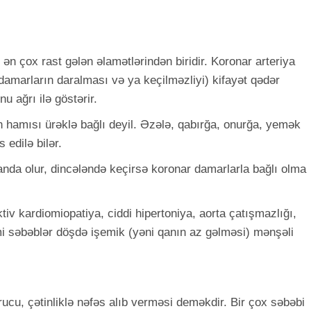
ən çox rast gələn əlamətlərindən biridir. Koronar arteriya
 damarların daralması və ya keçilməzliyi) kifayət qədər
u ağrı ilə göstərir.
n hamısı ürəklə bağlı deyil. Əzələ, qabırğa, onurğa, yemək
 edilə bilər.
nda olur, dincələndə keçirsə koronar damarlarla bağlı olma
ktiv kardiomiopatiya, ciddi hipertoniya, aorta çatışmazlığı,
mi səbəblər döşdə işemik (yəni qanın az gəlməsi) mənşəli
rucu, çətinliklə nəfəs alıb verməsi deməkdir. Bir çox səbəbi