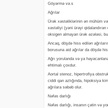
Göyərmə və.s
Ağrılar
Ürək xəstəliklərinin ən mühüm və 
xəstəliyi (yəni ürəyi qidalandıran
oksigen almayan ürək əzələsi, bun
Ancaq, döşdə hiss edilən ağrıları
borusuna aid ağrılar da döşdə hiss
Ağrı yorulanda və ya həyəcanlana
ehtimalı çoxdur.
Aortal stenoz, hipertrofiya obstru
ciddi qan azlığında, hipoksiya ki
ağrılara səbəb olur.
Nəfəs darlığı
Nəfəs darlığı, insanın çətin və yo