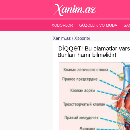
XƏBƏRLƏR
GÖZƏLLIK VƏ MODA
SA
Xanim.az
/
Xəbərlər
DİQQƏT! Bu əlamətlər varsa,
Bunları hamı bilməlidir!