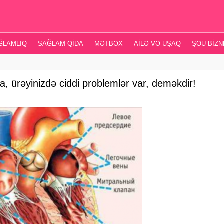
ĞLAMLIQ
SAĞLAM QIDA
MƏTBƏX
AILƏ VƏ UŞAQ
ŞOU BIZN
 ürəyinizdə ciddi problemlər var, deməkdir!