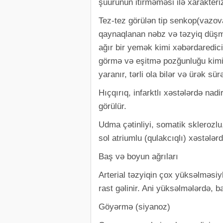
şüurunun itirməməsi ilə xarakteriz
Tez-tez görülən tip senkop(vazova
qaynaqlanan nəbz və təzyiq düşməs
ağır bir yemək kimi xəbərdaredic
görmə və eşitmə pozğunluğu kimi 
yaranır, tərli ola bilər və ürək sür
Hıçqırıq, infarktlı xəstələrdə nadi
görülür.
Udma çətinliyi, somatik sklerozlu
sol atriumlu (qulakcıqlı) xəstələrd
Baş və boyun ağrıları
Arterial təzyiqin çox yüksəlməsi
rast gəlinir. Ani yüksəlmələrdə, b
Göyərmə (siyanoz)