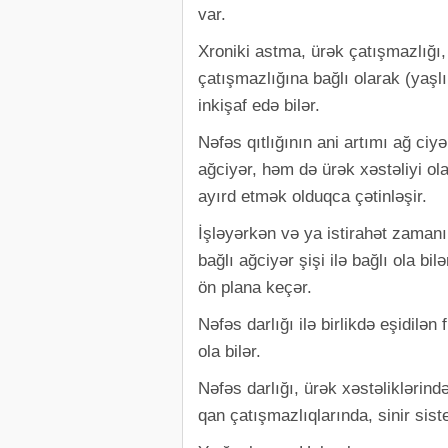
var.
Xroniki astma, ürək çatışmazlığı, 
çatışmazlığına bağlı olarak (yaşl
inkişaf edə bilər.
Nəfəs qıtlığının ani artımı ağ ci
ağciyər, həm də ürək xəstəliyi ol
ayırd etmək olduqca çətinləşir.
İşləyərkən və ya istirahət zamanı
bağlı ağciyər şişi ilə bağlı ola b
ön plana keçər.
Nəfəs darlığı ilə birlikdə eşidilən
ola bilər.
Nəfəs darlığı, ürək xəstəliklərind
qan çatışmazlıqlarında, sinir siste