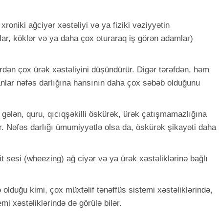
xroniki ağciyər xəstəliyi və ya fiziki vəziyyətin
ılar, köklər və ya daha çox oturaraq iş görən adamlar)
yərdən çox ürək xəstəliyini düşündürür. Digər tərəfdən, həm
anlar nəfəs darlığına hansının daha çox səbəb olduğunu
 gələn, quru, qıcıqşəkilli öskürək, ürək çatışmamazlığına
ilər. Nəfəs darlığı ümumiyyətlə olsa da, öskürək şikayəti daha
 fit sesi (wheezing) ağ ciyər və ya ürək xəstəliklərinə bağlı
ə olduğu kimi, çox müxtəlif tənəffüs sistemi xəstəliklərində,
mi xəstəliklərində də görülə bilər.