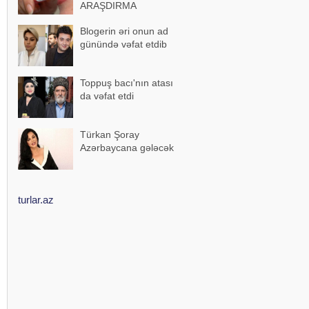
ARAŞDIRMA
Blogerin əri onun ad
günündə vəfat etdib
Toppuş bacı'nın atası
da vəfat etdi
Türkan Şoray
Azərbaycana gələcək
turlar.az