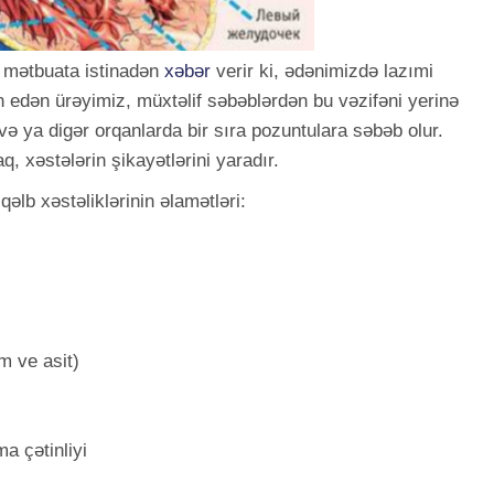
 mətbuata istinadən
xəbər
verir ki, ədənimizdə lazımi
 edən ürəyimiz, müxtəlif səbəblərdən bu vəzifəni yerinə
və ya digər orqanlarda bir sıra pozuntulara səbəb olur.
q, xəstələrin şikayətlərini yaradır.
lb xəstəliklərinin əlamətləri:
m ve asit)
a çətinliyi