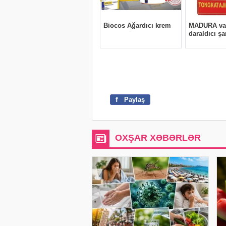
f
Paylaş
OXŞAR XƏBƏRLƏR