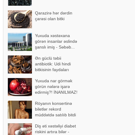
Qarazirə hər dərdin
çarəsi olan bitki
Yuxuda xəstəxana
görən insanlar əslində
şanslı imiş - Səbəb...
Ən güclü təbii
antibiotik: Udi hindi
bitkisinin faydaları
Yuxuda nar görmək
görün nələrə işarə
edirmiş?! İNANILMAZ!
Röyanın konsertinə
biletlər rekord
müddətdə satılıb bitdi
Diş əti xəstəliyi diabet
riskini artıra bilər -