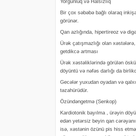
Yorğunluq və Halsızlıq
Bir çox səbəbə bağlı olaraq inkiş
görünər.
Qan azlığında, hipertireoz və digə
Ürək çatışmazlığı olan xəstələrə,
getdikcə artması
Ürək xəstəliklərində görülən öskürə
döyüntü və nəfəs darlığı da birlik
Gecələr yuxudan oyadan və qalxı
təzahürüdür.
Özündəngetmə (Senkop)
Kardiotonik bayılma , ürəyin döyü
edən yetərsiz beyin qan cərəyanı
isə, xəstənin özünü pis hiss etm