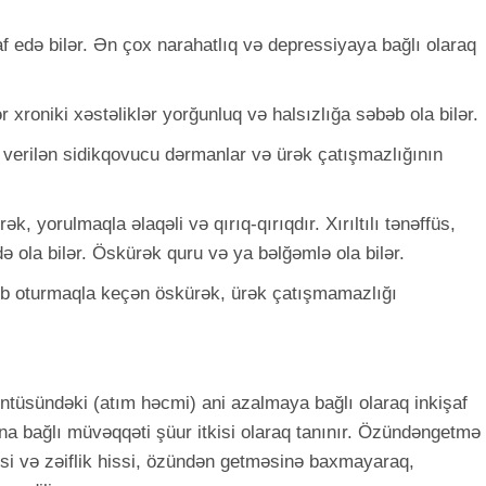
af edə bilər. Ən çox narahatlıq və depressiyaya bağlı olaraq
r xroniki xəstəliklər yorğunluq və halsızlığa səbəb ola bilər.
 verilən sidikqovucu dərmanlar və ürək çatışmazlığının
k, yorulmaqla əlaqəli və qırıq-qırıqdır. Xırıltılı tənəffüs,
də ola bilər. Öskürək quru və ya bəlğəmlə ola bilər.
b oturmaqla keçən öskürək, ürək çatışmamazlığı
ntüsündəki (atım həcmi) ani azalmaya bağlı olaraq inkişaf
na bağlı müvəqqəti şüur itkisi olaraq tanınır. Özündəngetmə
əsi və zəiflik hissi, özündən getməsinə baxmayaraq,