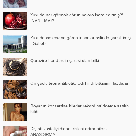
Yuxuda nar görmək görün nələrə işarə edirmiş?!
İNANILMAZ!
Yuxuda xəstəxana görən insanlar əslində şanslı imiş
- Səbəb...
Qarazirə hər dərdin çarəsi olan bitki
Ən güclü təbii antibiotik: Udi hindi bitkisinin faydaları
Röyanın konsertinə biletlər rekord müddətdə satılıb
bitdi
Diş əti xəstəliyi diabet riskini artıra bilər -
ARAŞDIRMA