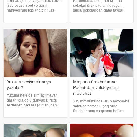
Yeni araşdırma yaş artdıqca piyin
Kardioloqlar bildirirlər ki, tünd
niyə əsasən bel və qarın
şokolad ürək sağlamlığı üçün
nahiyəsində toplandığını üzə
südlü şokoladdan daha faydalı
çıxarıb. Bir çox insan yaşlandıqca
hesab olunur. Bunun əsas səbəbi
çəkisi demək olar ki, dəyişməsə
kakaonun tərkibində olan
də, qarın nahiyəsinin böyüdüyünü
flavanollar, güclü antioksidant
müşahidə edir. Bu isə təkcə esteti
maddələrdir. -a istinadən bildirir ki
Yuxuda sevişmək nəyə
Maşında ürəkbulanma:
yozulur?
Pediatrdan valideynlərə
məsləhət
Yuxular hələ də sirri açılmayan
qaranlıqla dolu dünyadır. Yuxu
Yay mövsümündə uzun avtomobil
əsrlərdən bəri araşdırılan, həm
səfərləri zamanı uşaqlarda
alimlərin, həm də mistika ilə
ürəkbulanma və qusma halları
məşğul olanların cavabını tapmaq
tez-tez müşahidə olunur. xəbər
istədiyi tapmacadır. Fərqli və
verir ki, pediatr Jül Fujer bunun
rəngarəng yuxular bəzən də
beynin gözlərdən və bədənin
cinsəlikl
hərəkətindən gələn siqnallar
arasındakı uyğunsuzluqda