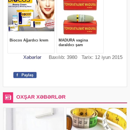
Xəbərlər
Baxılıb: 3980 Tarix: 12 iyun 2015
f
Paylaş
OXŞAR XƏBƏRLƏR