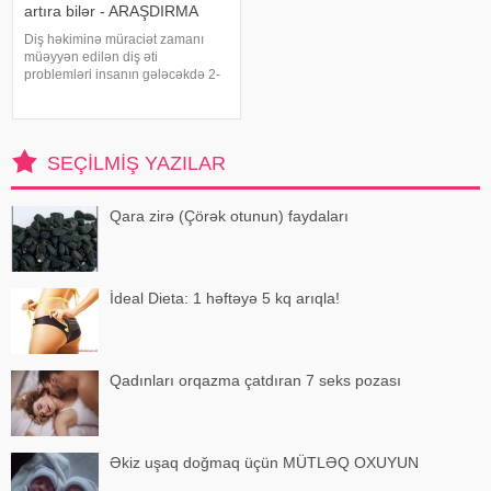
artıra bilər - ARAŞDIRMA
Diş həkiminə müraciət zamanı
müəyyən edilən diş əti
problemləri insanın gələcəkdə 2-
ci tip diabetə tutulma riski barədə
də məlumat verə bilər. xəbər verir
ki, "The Lancet Public
Health" jurnalında dərc olunan v
SEÇILMIŞ YAZILAR
Qara zirə (Çörək otunun) faydaları
İdeal Dieta: 1 həftəyə 5 kq arıqla!
Qadınları orqazma çatdıran 7 seks pozası
Əkiz uşaq doğmaq üçün MÜTLƏQ OXUYUN