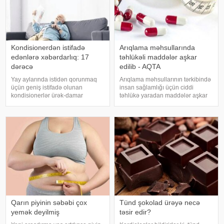
Kondisionerdən istifadə
Arıqlama məhsullarında
edənlərə xəbərdarlıq: 17
təhlükəli maddələr aşkar
dərəcə
edilib - AQTA
Yay aylarında istidən qorunmaq
Arıqlama məhsullarının tərkibində
üçün geniş istifadə olunan
insan sağlamlığı üçün ciddi
kondisionerlər ürək-damar
təhlükə yaradan maddələr aşkar
xəstəlikləri olan şəxslər üçün ciddi
edilib. xəbər verir ki, bunu
risk yarada bilər. xəbər verir ki,
Azərbaycan Respublikasının Qida
kardioloqların bildirdiyinə görə,
Təhlükəsizliyi Agentliyinin (AQTA)
tərli halda qəfil çox soyuq otağ
Qida təhlükəsizliyi şöbəsinin
müdir
Qarın piyinin səbəbi çox
Tünd şokolad ürəyə necə
yemək deyilmiş
təsir edir?