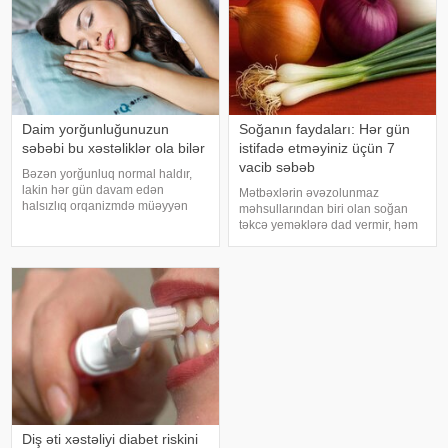
Daim yorğunluğunuzun
Soğanın faydaları: Hər gün
səbəbi bu xəstəliklər ola bilər
istifadə etməyiniz üçün 7
vacib səbəb
Bəzən yorğunluq normal haldır,
lakin hər gün davam edən
Mətbəxlərin əvəzolunmaz
halsızlıq orqanizmdə müəyyən
məhsullarından biri olan soğan
problemlərin əlaməti ola bilər.
təkcə yeməklərə dad vermir, həm
xəbər verir ki, davamlı
də sağlamlıq üçün çoxsaylı
yorğunluğun səbəbləri arasında
faydaları ilə seçilir. xəbər verir ki,
qan azlığı, qalxanabənzər vəz
tərkibindəki vitaminlər, minerallar
xəstəlikləri, şəkərl
və antioksidantlar sayəsində soğa
Diş əti xəstəliyi diabet riskini