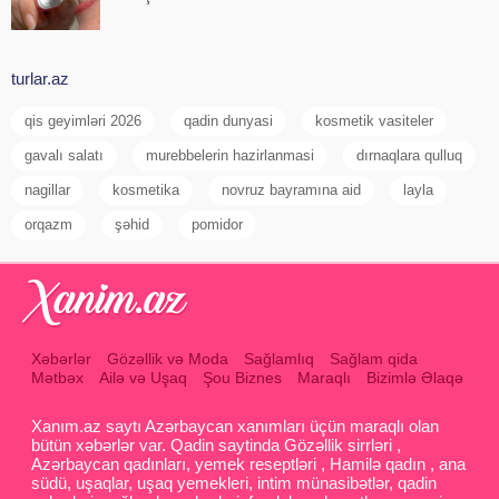
turlar.az
qis geyimləri 2026
qadin dunyasi
kosmetik vasiteler
gavalı salatı
murebbelerin hazirlanmasi
dırnaqlara qulluq
nagillar
kosmetika
novruz bayramına aid
layla
orqazm
şəhid
pomidor
Xəbərlər
Gözəllik və Moda
Sağlamlıq
Sağlam qida
Mətbəx
Ailə və Uşaq
Şou Biznes
Maraqlı
Bizimlə Əlaqə
Xanım.az saytı Azərbaycan xanımları üçün maraqlı olan
bütün xəbərlər var. Qadin saytinda Gözəllik sirrləri ,
Azərbaycan qadınları, yemek reseptləri , Hamilə qadın , ana
südü, uşaqlar, uşaq yemekleri, intim münasibətlər, qadin