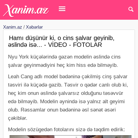
Xanim.az
/
Xəbərlər
Hamı düşünür ki, o cins şalvar geyinib,
əslində isə... - VİDEO - FOTOLAR
Nyu York küçələrində gəzən modelin əslində cins
şalvar geyinmədiyini heç kim hiss edə bilməyib.
Leah Cang adlı model bədəninə çəkilmiş cinş şalvar
təsviri ilə küçədə gəzib. Təsvir o qədər canlı olub ki,
heç kim onun əslində şalvarsız olduğunu təsəvvür
edə bilməyib. Modelin əynində isə yalnız alt geyimi
olub. Rəssamlar onun bədəninə əsl sənət əsəri
çəkiblər.
Modelin sözügedən fotolarını sizə də təqdim edirik: