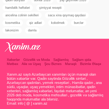
qadin dunyasi
donlar 2026
yay geyimləri 2026
hamiləlik həftələri
şirniyyat resepti
ancelina colinin sekilleri
saca xina qoymaq qaydasi
kosmetika
qiz adlari
kokelmek
burclər
lakonizim
damla
Xəbərlər
Gözəllik və Moda
Sağlamlıq
Sağlam qida
Mətbəx
Ailə və Uşaq
Şou Biznes
Maraqlı
Bizimlə Əlaqə
Xanım.az saytı Azərbaycan xanımları üçün maraqlı olan
bütün xəbərlər var. Qadin saytinda Gözəllik sirrləri ,
Azərbaycan qadınları, yemek reseptləri , Hamilə qadın , ana
südü, uşaqlar, uşaq yemekleri, intim münasibətlər, qadin
xeberleri, sağlamlıq xəbərləri, faydalı melumatlar, ən yeni
2026 deb moda, kosmetika mehsullari , gozellik və sağlamlıq
haqqında məlumatlar ala bilərsiz.
Email: info [ @ ] xanim.az