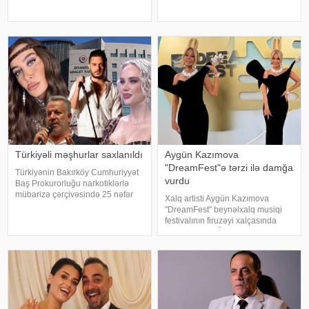
barədə müğənni Kazım Can
barədə sosial media hesabında
instaqram hesabında paylaşım
paylaşım edib. "Son zamanlar
edib. Görüntülər qısa müddətdə
stressə bağlı olaraq nə düzgün
izləyicilərin marağına səbəb olub
qidalandım, nə düzgün yatdım.
Gördü
Türkiyəli məşhurlar saxlanıldı
Aygün Kazımova
"DreamFest"ə tərzi ilə damğa
Türkiyənin Bakırköy Cumhuriyyət
vurdu
Baş Prokurorluğu narkotiklərlə
mübarizə çərçivəsində 25 nəfər
Xalq artisti Aygün Kazımova
barəsində saxlanılma qərarı verib.
"DreamFest" beynəlxalq musiqi
Şübhəlilər arasında sənətçi,
festivalının firuzəyi xalçasında
aktyor, iş adamı və obyekt
görüntülənib. Ölkənin əsas ulduzu
sahiblərinin olduğu bildirilib.
tədbirə xüsusi tərzi ilə damğa
Əməliyya
vurub. Pop kraliça zövqlü geyimi
və fərqli saç düzümü il