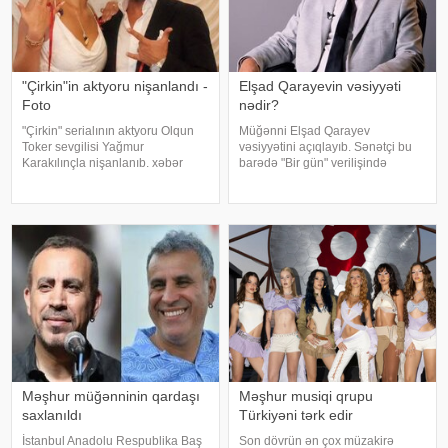
"Çirkin"in aktyoru nişanlandı -
Elşad Qarayevin vəsiyyəti
Foto
nədir?
"Çirkin" serialının aktyoru Olqun
Müğənni Elşad Qarayev
Toker sevgilisi Yağmur
vəsiyyətini açıqlayıb. Sənətçi bu
Karakılınçla nişanlanıb. xəbər
barədə "Bir gün" verilişində
verir ki, aktyor sevgilisini Bursada
danışıb. "Hər dəfə rayona gələndə
yaşayan ailəsindən istəyib. Tokeri
qardaşlarımın məzarını ziyarət
bu özəl günündə həmkarları Diren
edirəm. Bu dünyadan hamımız
Polatoğulları və Mustaf
köçəcəyik. Amma köçməyin d
Məşhur müğənninin qardaşı
Məşhur musiqi qrupu
saxlanıldı
Türkiyəni tərk edir
İstanbul Anadolu Respublika Baş
Son dövrün ən çox müzakirə