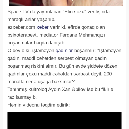
Space TV-də yayımlanan "Elin sözü" verilişində
maraqlı anlar yaşanıb.
azxeber.com
xəbər
verir ki, efirdə qonaq olan
psixoterapevt, mediator Fərqanə Mehmanqızı
boşanmalar haqda danışıb.
O deyib ki, işləməyən
qadınlar
boşanmır: "İşləməyən
qadın, maddi cəhətdən sərbəst olmayan qadın
boşanmaq riskini almır. Bu gün evdə şiddətə dözən
qadınlar çoxu maddi cəhətdən sərbəst deyil. 200
manatla necə uşağa baxsınlar?"
Tanınmış kultroloq Aydın Xan Əbilov isə bu fikirlə
razılaşmayıb.
Həmin videonu təqdim edirik: