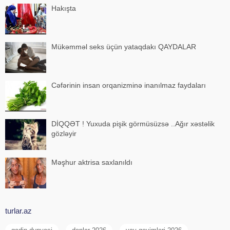
Hakışta
Mükəmməl seks üçün yataqdakı QAYDALAR
Cəfərinin insan orqanizminə inanılmaz faydaları
DİQQƏT ! Yuxuda pişik görmüsüzsə ..Ağır xəstəlik
gözləyir
Məşhur aktrisa saxlanıldı
turlar.az