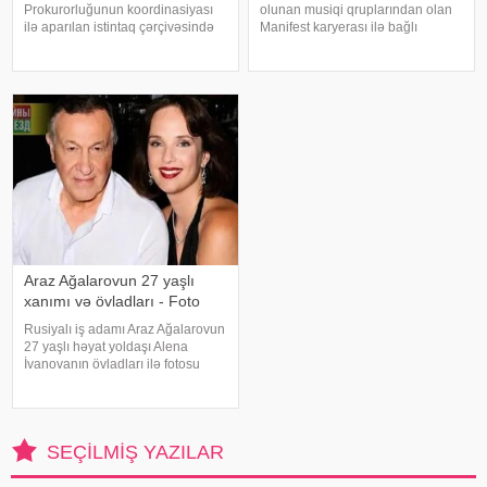
Prokurorluğunun koordinasiyası
olunan musiqi qruplarından olan
ilə aparılan istintaq çərçivəsində
Manifest karyerası ilə bağlı
Şile Bələdiyyəsinə dair yeni
mühüm qərar qəbul edib. xarici
əməliyyat keçirilib. xəbər verir ki,
mətbuata istinadən xəbər verir ki,
İstanbul və İzmir şəhərlərində eyni
qrupun qurucusu və meneceri
vaxtda həyata keçirilə
Tolqa Akış üzvlərin sentyabr
ayında İstanbuldak
Araz Ağalarovun 27 yaşlı
xanımı və övladları - Foto
Rusiyalı iş adamı Araz Ağalarovun
27 yaşlı həyat yoldaşı Alena
İvanovanın övladları ilə fotosu
yayılıb. Şəkil sosial mediada
paylaşılıb. Fotoda Alena və
A.Ağalarovdan olan iki övladı yer
alıb. Qeyd edək ki, Araz Ağalarovu
SEÇILMIŞ YAZILAR