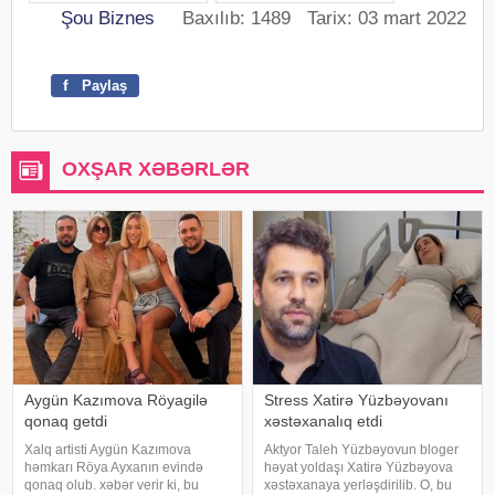
Şou Biznes
Baxılıb: 1489 Tarix: 03 mart 2022
f
Paylaş
OXŞAR XƏBƏRLƏR
Aygün Kazımova Röyagilə
Stress Xatirə Yüzbəyovanı
qonaq getdi
xəstəxanalıq etdi
Xalq artisti Aygün Kazımova
Aktyor Taleh Yüzbəyovun bloger
həmkarı Röya Ayxanın evində
həyat yoldaşı Xatirə Yüzbəyova
qonaq olub. xəbər verir ki, bu
xəstəxanaya yerləşdirilib. O, bu