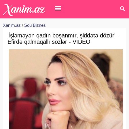
Xanim.az
/
Şou Biznes
İşləməyən qadın boşanmır, şiddətə dözür' -
Efirdə qalmaqallı sözlər - VİDEO