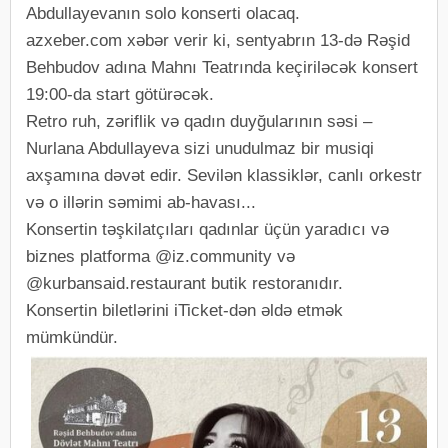
Abdullayevanın solo konserti olacaq.
azxeber.com xəbər verir ki, sentyabrın 13-də Rəşid
Behbudov adına Mahnı Teatrında keçiriləcək konsert
19:00-da start götürəcək.
Retro ruh, zəriflik və qadın duyğularının səsi –
Nurlana Abdullayeva sizi unudulmaz bir musiqi
axşamına dəvət edir. Sevilən klassiklər, canlı orkestr
və o illərin səmimi ab-havası...
Konsertin təşkilatçıları qadınlar üçün yaradıcı və
biznes platforma @iz.community və
@kurbansaid.restaurant butik restoranıdır.
Konsertin biletlərini iTicket-dən əldə etmək
mümkündür.