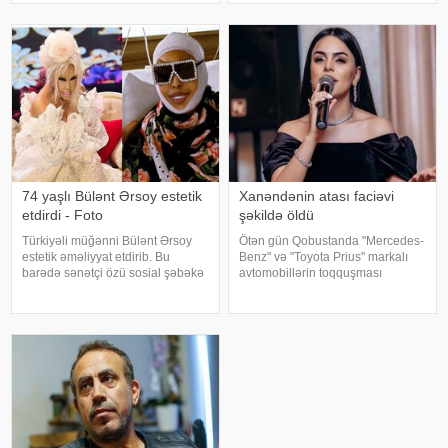
"Selamsı
tədbirə xüsusi tərzi ilə damğa
vurub. Pop kraliça zövqlü geyimi
və fərqli saç düzümü il
74 yaşlı Bülənt Ərsoy estetik
Xanəndənin atası faciəvi
etdirdi - Foto
şəkildə öldü
Türkiyəli müğənni Bülənt Ərsoy
Ötən gün Qobustanda "Mercedes-
estetik əməliyyat etdirib. Bu
Benz" və "Toyota Prius" markalı
barədə sənətçi özü sosial şəbəkə
avtomobillərin toqquşması
hesabında məlumat verib. 74 yaşlı
nəticəsində bir nəfər ölüb.
ifaçı əməliyyatdan sonra
Qəzada həyatını itirən
paylaşdığı fotoya bunları qeyd
"Mercedes"in sürücüsü 61 yaşlı
edib:. "Hörmətli izləyicilərim
Zakir Ağayev xanənd