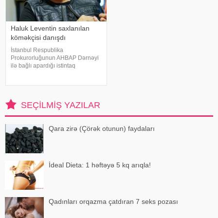
Haluk Leventin saxlanılan
köməkçisi danışdı
İstanbul Respublika
Prokurorluğunun AHBAP Dərnəyi
ilə bağlı apardığı istintaq
çərçivəsində saxlanılan Yeliz
Kaya ifadəsində diqqət çəkən
iddialar səsləndirib. xəbər verir ki,
yerli KİV-in məlumatına görə,
SEÇILMIŞ YAZILAR
Haluk Leventin köməkçis
Qara zirə (Çörək otunun) faydaları
İdeal Dieta: 1 həftəyə 5 kq arıqla!
Qadınları orqazma çatdıran 7 seks pozası