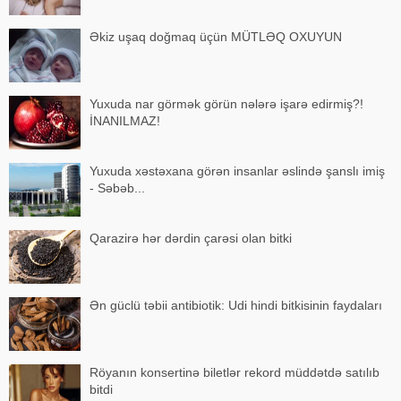
Əkiz uşaq doğmaq üçün MÜTLƏQ OXUYUN
Yuxuda nar görmək görün nələrə işarə edirmiş?!
İNANILMAZ!
Yuxuda xəstəxana görən insanlar əslində şanslı imiş
- Səbəb...
Qarazirə hər dərdin çarəsi olan bitki
Ən güclü təbii antibiotik: Udi hindi bitkisinin faydaları
Röyanın konsertinə biletlər rekord müddətdə satılıb
bitdi