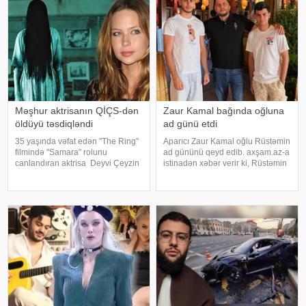
Məşhur aktrisanın QİÇS-dən
Zaur Kamal bağında oğluna
öldüyü təsdiqləndi
ad günü etdi
35 yaşında vəfat edən "The Ring"
Aparıcı Zaur Kamal oğlu Rüstəmin
filmində "Samara" rolunu
ad gününü qeyd edib. axşam.az-a
canlandıran aktrisa Deyvi Çeyzin
istinadən xəbər verir ki, Rüstəmin
ölüm səbəbi bəlli olub. xarici
15 yaşı tamam olub. Aparıcı
mətbuata istinadən xəbər verir ki,
övladının özəl gününü əvvəlcə
Los-Anceles İl Tibbi Ekspertiza
ailəsi ilə bağ evində qeyd edib.
İdarəsini
Daha sonra isə Zaur ailəsi il