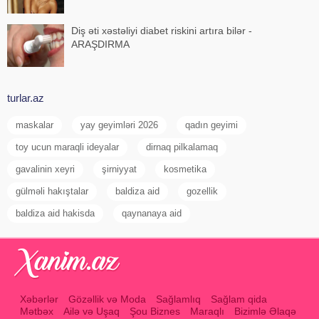
Diş əti xəstəliyi diabet riskini artıra bilər -
ARAŞDIRMA
turlar.az
maskalar
yay geyimləri 2026
qadın geyimi
toy ucun maraqli ideyalar
dirnaq pilkalamaq
gavalinin xeyri
şirniyyat
kosmetika
gülməli hakıştalar
baldiza aid
gozellik
baldiza aid hakisda
qaynanaya aid
Xəbərlər
Gözəllik və Moda
Sağlamlıq
Sağlam qida
Mətbəx
Ailə və Uşaq
Şou Biznes
Maraqlı
Bizimlə Əlaqə