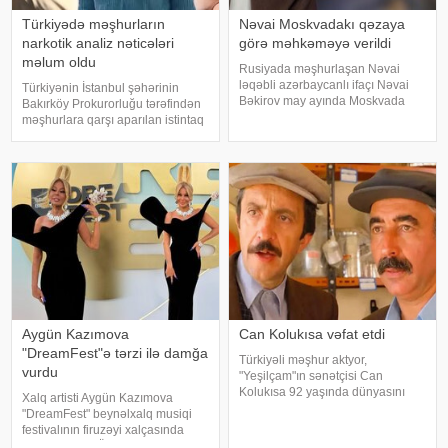
Türkiyədə məşhurların
Nəvai Moskvadakı qəzaya
narkotik analiz nəticələri
görə məhkəməyə verildi
məlum oldu
Rusiyada məşhurlaşan Nəvai
ləqəbli azərbaycanlı ifaçı Nəvai
Türkiyənin İstanbul şəhərinin
Bəkirov may ayında Moskvada
Bakırköy Prokurorluğu tərəfindən
baş vermiş yol-nəqliyyat
məşhurlara qarşı aparılan istintaq
hadisəsindən sonra şəhər
çərçivəsində saxlanılan və həbs
infrastrukturuna vurulan zərərə
edilən bəzi şəxslərdən
görə məhkəməyə verilib. Bu
götürülmüş bioloji nümunələr
barədə TASS məlumat yayıb
üzərində aparılan toksikoloji
analizləri
Aygün Kazımova
Can Kolukısa vəfat etdi
"DreamFest"ə tərzi ilə damğa
Türkiyəli məşhur aktyor,
vurdu
"Yeşilçam"ın sənətçisi Can
Kolukısa 92 yaşında dünyasını
Xalq artisti Aygün Kazımova
dəyişib. xəbər verir ki, bu haqda
"DreamFest" beynəlxalq musiqi
Türkiyə KİV məlumat yayıb. Aktyor
festivalının firuzəyi xalçasında
"Kapıcılar Kralı", "Züğürt Ağa",
görüntülənib. Ölkənin əsas ulduzu