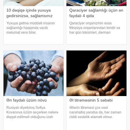
10 dəqiqə içində yuxuya
Qaraciyər sağlamlığı üçün ən
gedirsinizsə, sağlamsınız
faydalı 4 qida
Yuxuya getmə müddəti insanın
Qaraciyər orqanizmin əsas
sağlamlığı haqqında vacib
filtrasiya orqanlarından biridir və
məlumat verə bilər.
hər gün toksinləri, dərman
Mütəxəssislərin fikrincə, ideal vaxt
qalıqlarını və maddələr
10-20 dəqiqədir. xəbər verir ki,
mübadiləsi nəticəsində yaranan
davranış yönümlü yuxu təbabəti
tullantıları emal edir. "Euroonco"
üzrə mütəxəssis Mişel Drerupun
federal ekspert onkologiya
sözlərinə görə
klinikalar
Ən faydalı üzüm növü
Əl titrəməsinin 5 səbəbi
Rusiyalı diyetoloq Sofiya
Əllərin titrəməsi çox vaxt
Kovanova üzüm seçərkən nələrə
narahatlıq yaratsa da, hər zaman
diqqət edilməli olduğunu izah
ciddi xəstəlik əlaməti olmur.
edib. -a istinadən xəbər verir ki,
Mütəxəssislərin sözlərinə görə,
bu barədə o, AİF.ru nəşrinə
bəzi hallarda bu vəziyyət gündəlik