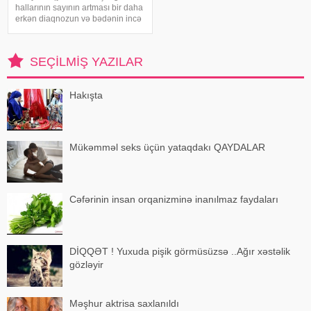
hallarının sayının artması bir daha
erkən diaqnozun və bədənin incə
xəbərdarlıq əlamətlərinin düzgün
şərh edilməsinin vacibliyini
vurğulayır. Məşhur inancın əksinə
SEÇILMIŞ YAZILAR
olaraq, xərçəng növləri həmişə
ağı
Hakışta
Mükəmməl seks üçün yataqdakı QAYDALAR
Cəfərinin insan orqanizminə inanılmaz faydaları
DİQQƏT ! Yuxuda pişik görmüsüzsə ..Ağır xəstəlik
gözləyir
Məşhur aktrisa saxlanıldı