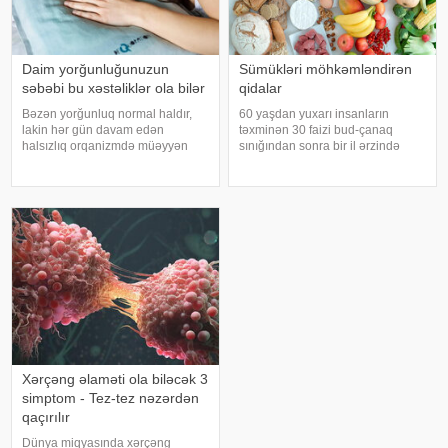
Daim yorğunluğunuzun
Sümükləri möhkəmləndirən
səbəbi bu xəstəliklər ola bilər
qidalar
Bəzən yorğunluq normal haldır,
60 yaşdan yuxarı insanların
lakin hər gün davam edən
təxminən 30 faizi bud-çanaq
halsızlıq orqanizmdə müəyyən
sınığından sonra bir il ərzində
problemlərin əlaməti ola bilər.
həyatını itirir. xəbər verir ki, bu
xəbər verir ki, davamlı
səbəbdən sümüklərin
yorğunluğun səbəbləri arasında
möhkəmliyini qorumaq və sınıq
qan azlığı, qalxanabənzər vəz
riskini azaltmaq üçün kalsium, D
xəstəlikləri, şəkərl
vitamini, zülal
Xərçəng əlaməti ola biləcək 3
simptom - Tez-tez nəzərdən
qaçırılır
Dünya miqyasında xərçəng