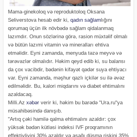
Mama-ginekoloq və reproduktoloq Oksana
Seliverstova hesab edir ki,
qadın
sağlam
lığını
qorumaq üçün ilk növbədə sağlam qidalanmaq
lazımdır. Onun sözlərinə görə, rasion müxtəlif olmalı
və bütün lazımi vitamin və mineralları ehtiva
etməlidir. Eyni zamanda, menyuda təzə meyvə və
tərəvəzlər olmalıdır. Həkim qeyd edib ki, su balansı
da çox vacibdir, bədənin kifayət qədər suya ehtiyacı
var. Eyni zamanda, məşhur qazlı içkilər su ilə əvəz
edilməlidir. Bu, kalori miqdarını və diabet ehtimalını
azaldacaq.
Milli.Az
xəbər
verir ki, həkim bu barədə "Ura.ru"ya
müsahibəsində danışıb.
"Artıq çəki hamilə qalma ehtimalını azaldır: çox
yüksək bədən kütləsi indeksi IVF proqramının
effektivliyini 30% azaldır və aşağı düşmə riskini 35%