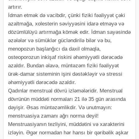
artırır.
İdman etmək də vacibdir, çünki fiziki fəaliyyət çəki
azaltmağa, xolesterin səviyyəsini idarə etməyə və
dözümlülüyü artırmağa kömək edir. İdman sayəsində
əzələlər və sümüklər gücləndirilə bilər və bu,
menopozun başlanğıcı da daxil olmaqla,
osteoporozun inkişaf riskini əhəmiyyətli dərəcədə
azaldır. Bundan əlavə, müntəzəm fiziki fəaliyyət
ürək-damar sisteminin işini dəstəkləyir və stressi
əhəmiyyətli dərəcədə azaldır.
Qadınlar menstrual dövrü izləmələridir. Menstrual
dövrünün müddəti normaları 21 ilə 35 gün arasında
dəyişir. Əsas müntəzəmlikdir. Və unutmayın:
menstruasiya zamanı ağrı norma deyil!
Menstruasiyanın tezliyini, müddətini və xarakterini
izləyin. Əgər normadan hər hansı bir qəribəlik aşkar