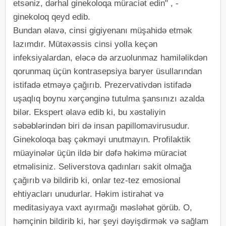
etsəniz, dərhal ginekoloqa müraciət edin" , -
ginekoloq qeyd edib.
Bundan əlavə, cinsi gigiyenanı müşahidə etmək
lazımdır. Mütəxəssis cinsi yolla keçən
infeksiyalardan, eləcə də arzuolunmaz hamiləlikdən
qorunmaq üçün kontrasepsiya baryer üsullarından
istifadə etməyə çağırıb. Prezervativdən istifadə
uşaqlıq boynu xərçənginə tutulma şansınızı azalda
bilər. Ekspert əlavə edib ki, bu xəstəliyin
səbəblərindən biri də insan papillomavirusudur.
Ginekoloqa baş çəkməyi unutmayın. Profilaktik
müayinələr üçün ildə bir dəfə həkimə müraciət
etməlisiniz. Seliverstova qadınları sakit olmağa
çağırıb və bildirib ki, onlar tez-tez emosional
ehtiyacları unudurlar. Həkim istirahət və
meditasiyaya vaxt ayırmağı məsləhət görüb. O,
həmçinin bildirib ki, hər şeyi dəyişdirmək və sağlam