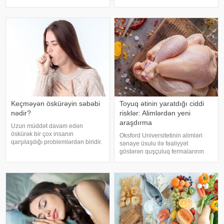
müsahibəsində danışıb.
faktorlarla bağlı olur və aradan
Mütəxəssis qeyd edib ki, tünd
qalxa bilər. Fransız mətbuatın
rəngdə olan üzüm sortlar
Keçməyən öskürəyin səbəbi
Toyuq ətinin yaratdığı ciddi
nədir?
risklər: Alimlərdən yeni
araşdırma
Uzun müddət davam edən
öskürək bir çox insanın
Oksford Universitetinin alimləri
qarşılaşdığı problemlərdən biridir.
sənaye üsulu ilə fəaliyyət
Bəzən adi soyuqdəymədən sonra
göstərən quşçuluq fermalarının
yaranan öskürək həftələrlə davam
təhlükəli bakteriyaların yayılması
edə bilər. Lakin öskürəyin səbəbi
baxımından ciddi risk daşıya
hər zaman tənəffüs yolu
biləcəyini bildiriblər. xəbər verir ki,
infeksiyası olmur
araşdırma zamanı son 45 i