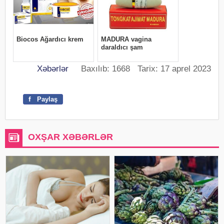
Xəbərlər
Baxılıb: 1668 Tarix: 17 aprel 2023
f
Paylaş
OXŞAR XƏBƏRLƏR