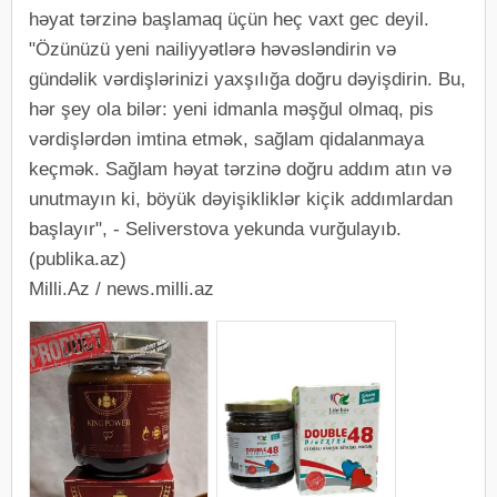
həyat tərzinə başlamaq üçün heç vaxt gec deyil.
"Özünüzü yeni nailiyyətlərə həvəsləndirin və
gündəlik vərdişlərinizi yaxşılığa doğru dəyişdirin. Bu,
hər şey ola bilər: yeni idmanla məşğul olmaq, pis
vərdişlərdən imtina etmək, sağlam qidalanmaya
keçmək. Sağlam həyat tərzinə doğru addım atın və
unutmayın ki, böyük dəyişikliklər kiçik addımlardan
başlayır", - Seliverstova yekunda vurğulayıb.
(publika.az)
Milli.Az / news.milli.az