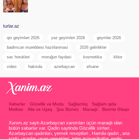
turlar.az
qis geyimləri 2026
yaz geyimleri 2026
geymler 2026
badimcan murebbesi hazirlanmasi
2026 gəlinliklər
sac horukleri
moruğun faydasi
kosmetika
klitor
video
hakisda
azerbaycan
efsane
Xəbərlər
Gözəllik və Moda
Sağlamlıq
Sağlam qida
Mətbəx
Ailə və Uşaq
Şou Biznes
Maraqlı
Bizimlə Əlaqə
Xanım.az saytı Azərbaycan xanımları üçün maraqlı olan
bütün xəbərlər var. Qadin saytinda Gözəllik sirrləri ,
Azərbaycan qadınları, yemek reseptləri , Hamilə qadın , ana
südü, uşaqlar, uşaq yemekleri, intim münasibətlər, qadin