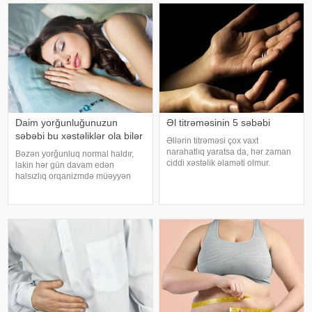
yaranır. xəbər verir ki
bakteriyalar hələ ana bətnində
olarkən körpənin inkişafın
Daim yorğunluğunuzun
Əl titrəməsinin 5 səbəbi
səbəbi bu xəstəliklər ola bilər
Əllərin titrəməsi çox vaxt
narahatlıq yaratsa da, hər zaman
Bəzən yorğunluq normal haldır,
ciddi xəstəlik əlaməti olmur.
lakin hər gün davam edən
Mütəxəssislərin sözlərinə görə,
halsızlıq orqanizmdə müəyyən
bəzi hallarda bu vəziyyət gündəlik
problemlərin əlaməti ola bilər.
faktorlarla bağlı olur və aradan
xəbər verir ki, davamlı
qalxa bilər. Fransız mətbuatın
yorğunluğun səbəbləri arasında
qan azlığı, qalxanabənzər vəz
xəstəlikləri, şəkərl