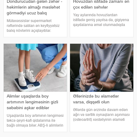
Dondurucudan gələn zəhər -
Hovuzdan istifadə zamanı ən
həkimlərin almağı məsləhət
çox edilən səhvlər
görmədiyi ucuz balıq
Yay aylarında hovuzlardan
istifadə geniş yayılsa da, gigiyena
Mütəxəssislər supermarket
qaydalarına əməl olunmadıqda
rəflərində satılan ən keyfiyyətsiz
müxtəlif infeksiyalara yoluxma
balıq növlərini açıqlayıblar.
riski artır. xəbər verir ki, hovuza
Dondurulmuş balıq tez və faydalı
girməzdən əvvəl və çıxdıqdan
şam yeməyi üçün ideal seçim kimi
sonra duş qəbul etmək, hovuz
görünür. xarici mediaya istinadən
kənarınd
xəbər verir ki, supermarketlərdək
Alimlər uşaqlarda boy
Əllərinizdə bu əlamətlər
artımının ləngiməsinin gizli
varsa, diqqətli olun
səbəbini aşkar ediblər
Əllərdə gün ərzində davam edən
ağrı və sərtlik oynaqların aşınması
Uşaqlarda boy artımının ləngiməsi
(osteoartrit) xəstəliyinin əlaməti
təkcə qeyri-kafi qidalanma ilə
ola bilər. Bu xəstəlik oynaqları
bağlı olmaya bilər. ABŞ-li alimlərin
qoruyan qığırdağın zamanla
yeni araşdırması göstərib ki,
nazilməsi və aşınması nəticəsində
bağırsaq mikrobiomundakı bəzi