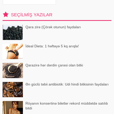
də məlumat verə bilər. xəbər verir
ki, "The Lancet Public
Health" jurnalında dərc olunan v
SEÇILMIŞ YAZILAR
Qara zirə (Çörək otunun) faydaları
İdeal Dieta: 1 həftəyə 5 kq arıqla!
Qarazirə hər dərdin çarəsi olan bitki
Ən güclü təbii antibiotik: Udi hindi bitkisinin faydaları
Röyanın konsertinə biletlər rekord müddətdə satılıb
bitdi