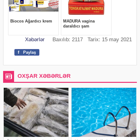
Xəbərlər
Baxılıb: 2117 Tarix: 15 may 2021
f
Paylaş
OXŞAR XƏBƏRLƏR