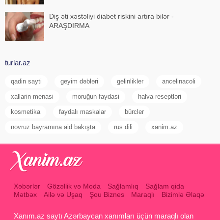
Diş əti xəstəliyi diabet riskini artıra bilər -
ARAŞDIRMA
turlar.az
qadin sayti
geyim dəbləri
gelinlikler
ancelinacoli
xallarin menasi
moruğun faydasi
halva reseptləri
kosmetika
faydalı maskalar
bürcler
novruz bayramına aid bakışta
rus dili
xanim.az
Xəbərlər
Gözəllik və Moda
Sağlamlıq
Sağlam qida
Mətbəx
Ailə və Uşaq
Şou Biznes
Maraqlı
Bizimlə Əlaqə
Xanım.az saytı Azərbaycan xanımları üçün maraqlı olan