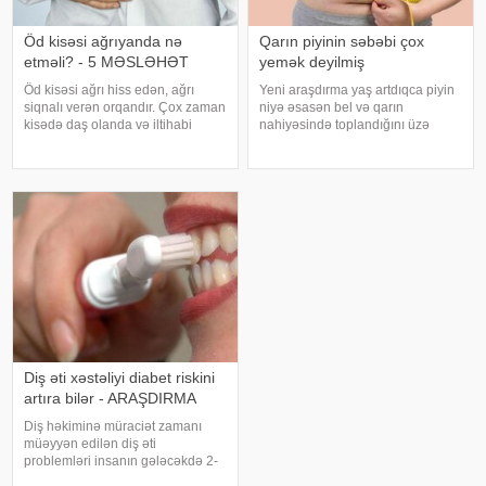
Öd kisəsi ağrıyanda nə
Qarın piyinin səbəbi çox
etməli? - 5 MƏSLƏHƏT
yemək deyilmiş
Öd kisəsi ağrı hiss edən, ağrı
Yeni araşdırma yaş artdıqca piyin
siqnalı verən orqandır. Çox zaman
niyə əsasən bel və qarın
kisədə daş olanda və iltihabi
nahiyəsində toplandığını üzə
xəstəliklərdə ağrıyır. Kəskin
çıxarıb. Bir çox insan yaşlandıqca
pristuplarda ilk işiniz təcili yardım
çəkisi demək olar ki, dəyişməsə
çağırıb, xəstəxanaya çatmaqdır,
də, qarın nahiyəsinin böyüdüyünü
bu zaman hətta ağrıkəsic
müşahidə edir. Bu isə təkcə esteti
Diş əti xəstəliyi diabet riskini
artıra bilər - ARAŞDIRMA
Diş həkiminə müraciət zamanı
müəyyən edilən diş əti
problemləri insanın gələcəkdə 2-
ci tip diabetə tutulma riski barədə