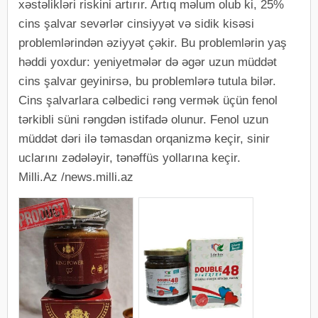
xəstəlikləri riskini artırır. Artıq məlum olub ki, 25%
cins şalvar sevərlər cinsiyyət və sidik kisəsi
problemlərindən əziyyət çəkir. Bu problemlərin yaş
həddi yoxdur: yeniyetmələr də əgər uzun müddət
cins şalvar geyinirsə, bu problemlərə tutula bilər.
Cins şalvarlara cəlbedici rəng vermək üçün fenol
tərkibli süni rəngdən istifadə olunur. Fenol uzun
müddət dəri ilə təmasdan orqanizmə keçir, sinir
uclarını zədələyir, tənəffüs yollarına keçir.
Milli.Az /news.milli.az