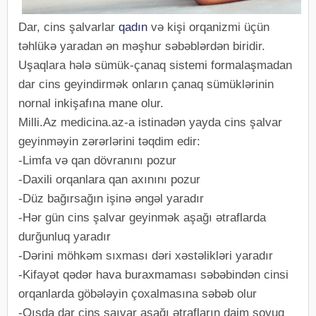
Dar, cins şalvarlar
qadın
və kişi orqanizmi üçün
təhlükə yaradan ən məşhur səbəblərdən biridir.
Uşaqlara hələ sümük-çanaq sistemi formalaşmadan
dar cins geyindirmək onların çanaq sümüklərinin
nornal inkişafına mane olur.
Milli.Az medicina.az-a istinadən yayda cins şalvar
geyinməyin zərərlərini təqdim edir:
-Limfa və qan dövranını pozur
-Daxili orqanlara qan axınını pozur
-Düz bağırsağın işinə əngəl yaradır
-Hər gün cins şalvar geyinmək aşağı ətraflarda
durğunluq yaradır
-Dərini möhkəm sıxması dəri xəstəlikləri yaradır
-Kifayət qədər hava buraxmaması səbəbindən cinsi
orqanlarda göbələyin çoxalmasına səbəb olur
-Qışda dar cins şaıvar aşağı ətrafların daim soyuq