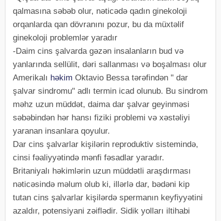
qalmasına səbəb olur, nəticədə qadın ginekoloji
orqanlarda qan dövranını pozur, bu da müxtəlif
ginekoloji problemlər yaradır
-Daim cins şalvarda gəzən insalanların bud və
yanlarında sellülit, dəri sallanması və boşalması olur
Amerikalı
həkim
Oktavio Bessa tərəfindən " dar
şalvar sindromu" adlı termin icad olunub. Bu sindrom
məhz uzun müddət, daima dar şalvar geyinməsi
səbəbindən hər hansı fiziki problemi və xəstəliyi
yaranan insanlara qoyulur.
Dar cins şalvarlar kişilərin reproduktiv sistemində,
cinsi fəaliyyətində mənfi fəsadlar yaradır.
Britaniyalı həkimlərin uzun müddətli araşdırması
nəticəsində məlum olub ki, illərlə dar, bədəni kip
tutan cins şalvarlar kişilərdə spermanın keyfiyyətini
azaldır, potensiyani zəiflədir. Sidik yolları iltihabi