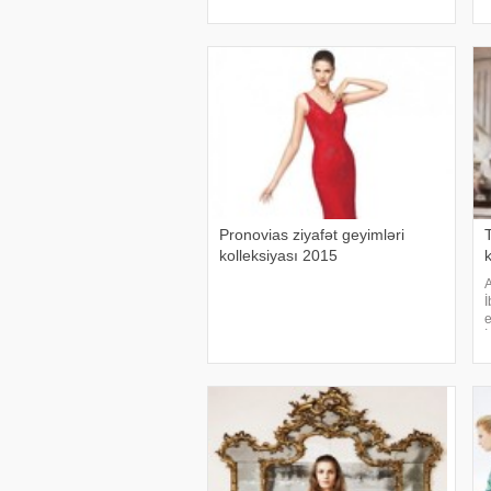
ilham mənbəyini əsrarəngiz
i
Moroccoya səfərində
M
Pronovias ziyafət geyimləri
kolleksiyası 2015
k
A
İ
e
İ