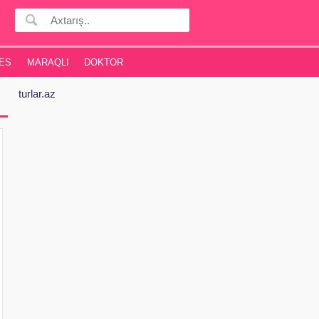
ES
MARAQLI
DOKTOR
turlar.az