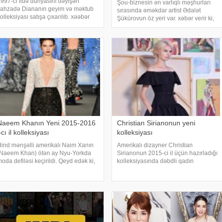
997-ci ildə dünyasını dəyişən
Şou-biznesin ən varlıqlı məşhurları
ahzadə Diananın geyim və məktub
sırasında əməkdar artist Ədalət
olleksiyası satışa çıxarılıb. xəəbər
Şükürovun öz yeri var. xəbər verir ki,
erir ki, "Şahzadə Diananın zərifliyi və
müğənni sosial şəbəkədə daha çox
ral kolleksiyası" adlı hərracda
bahalı həyat tərzini nümayiş etdirməsi
iananın kolleksiyası Kaliforniyad
ilə diqqətləri cəlb edib. Şükürov 250
minli
Naeem Khanın Yeni 2015-2016
Christian Sirianonun yeni
cı il kolleksiyası
kolleksiyası
ind mənşəlli amerikalı Naim Xanın
Amerikalı dizayner Christian
(Naeem Khan) ötən ay Nyu-Yorkda
Sirianonun 2015-ci il üçün hazırladığı
oda defiləsi keçirildi. Qeyd edək ki,
kolleksiyasında dəbdli qadın
merikanın birinci xanımı Mişel
geyimləri və gəcə paltarları gənc
bama da Naim Xanın pərəstişkarları
istedadın fantaziyalarından xəbər
ırasındadır. O, hətta bir neçə dəfə bu
verir. Hər fəsil baş tutan podiumlarda
brend
o öz titulunu bi