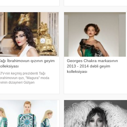
lham mənbəyini əsrarəngiz
təsisçisi Hamda Al Fahim olmuşdur.
oroccoya səfərində
Hamda 1985-ci ildə Birləşmiş Ərəb
Əmirliklərində doğulub
Tağı İbrahimovun qızının geyim
Georges Chakra markasının
olleksiyası
2013 - 2014 dəbli geyim
kolleksiyası
TV-nin keçmiş prezidenti Tağı
brahimovun qızı, "Magura" moda
vinin dizayneri Gülşən
brahimovanın geyim kolleksiyası
Dubayda nümayiş olunub