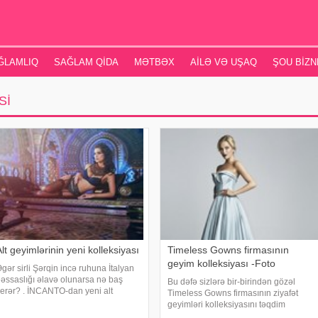
ĞLAMLIQ
SAĞLAM QIDA
MƏTBƏX
AILƏ VƏ UŞAQ
ŞOU BIZN
SI
lt geyimlərinin yeni kolleksiyası
Timeless Gowns firmasının
geyim kolleksiyası -Foto
gər sirli Şərqin incə ruhuna İtalyan
əssaslığı əlavə olunarsa nə baş
Bu dəfə sizlərə bir-birindən gözəl
erər? . İNCANTO-dan yeni alt
Timeless Gowns firmasının ziyafət
eyimləri kolleksiyası!. Markanın baş
geyimləri kolleksiyasını təqdim
izayneri Kladiya Santoro bu dəfə
edirəm.Timeless Gowns firmasının