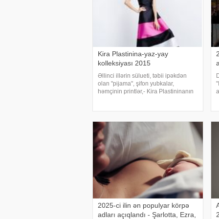
Kira Plastinina-yaz-yay
kolleksiyası 2015
Əllinci illərin sülueti, təbii ipəkdən
D
olan "pijama", şifon yubkalar,
"
həmçinin printlər,- Kira Plastininanın
a
Lublu yay kolleksiyalarında öz əksini
x
tapdı. Enli zolaqlar, düz xətlər, sadə
h
formalar və rənglərin birləşm
a
e
2025-ci ilin ən populyar körpə
adları açıqlandı - Şarlotta, Ezra,