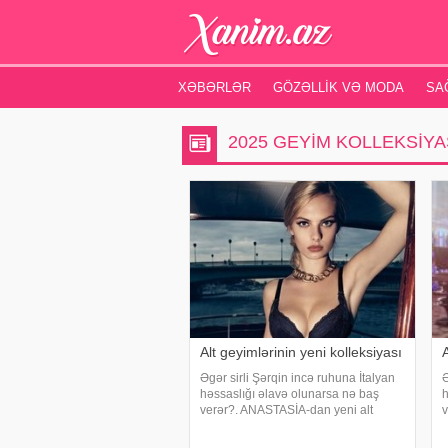
XƏBƏRLƏR
GÖZƏLLIK VƏ MODA
SA
2025 GEYIM KOLLEKSIYA
Alt geyimlərinin yeni kolleksiyası
A
Əgər sirli Şərqin incə ruhuna İtalyan
Ə
həssaslığı əlavə olunarsa nə baş
h
verər?. ANASTASİA-dan yeni alt
v
geyimləri kolleksiyası!. Markanın baş
g
dizayneri Kladiya Santoro bu dəfə
d