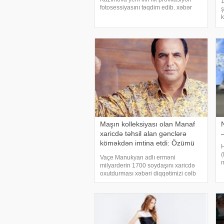
1
fotosessiyasını təqdim edib. xəbər
ş
verir ki, cazibədar sənətçi bodidə
k
qeyri-adi paylaşımı ilə diqqətləri
v
üzərinə çəkməyi bacarıb. .
k
D.Kazımova cəsarətli sa
D
Maşın kolleksiyası olan Manaf
xaricdə təhsil alan gənclərə
–
köməkdən imtina etdi: Özümü
H
güclə dolandırıram
Vaçe Manukyan adlı erməni
m
milyarderin 1700 soydaşını xaricdə
A
oxutdurması xəbəri diqqətimizi cəlb
O
etməyə bilməzdi. 1945-ci ildə
s
Livanda doğulan erməni
biznesmenin özü də Kipr və London
kimi xarici ölkələrdə təhsil alıb. Ermən