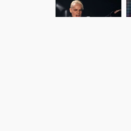
Intervideni-2025'
müsabiqəsində Rusiyanı o
təmsil edəcək
Müğənni Şaman Rusiyanı "Intervision
"
2025" musiqi yarışmasında təmsil
m
edəcək. Rusiya mətbuatına istinadən
ş
xəbər verir ki, bu barədə rəsmi
m
məlumat verilib. Müsabiqə sentyabrın
h
20-də Moskvada baş tutacaq. Filipp
A
Kirkoro
k