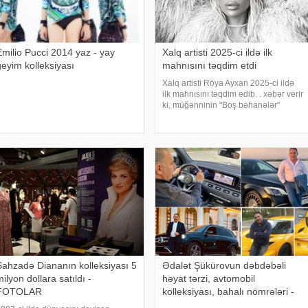
Emilio Pucci 2014 yaz - yay
Xalq artisti 2025-ci ildə ilk
geyim kolleksiyası
mahnısını təqdim etdi
Xalq artisti Röya Ayxan 2025-ci ildə
ilk mahnısını təqdim edib. . xəbər verir
ki, müğənninin "Boş bəhanələr"
adlanan yeni mahnısının sözləri və
musiqisi Arif Neymətova və Əli
Türkoğluya məxsusdur. Klip
İstanbulda
Şahzadə Diananın kolleksiyası 5
Ədalət Şükürovun dəbdəbəli
ilyon dollara satıldı -
həyat tərzi, avtomobil
FOTOLAR
kolleksiyası, bahalı nömrələri -
FOTO