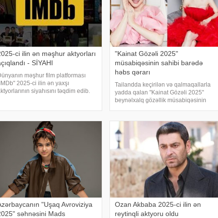
2025-ci ilin ən məşhur aktyorları
"Kainat Gözəli 2025"
açıqlandı - SİYAHI
müsabiqəsinin sahibi barədə
həbs qərarı
ünyanın məşhur film platforması
IMDb" 2025-ci ilin ən yaxşı
Tailandda keçirilən və qalmaqallarla
ktyorlarının siyahısını təqdim edib.
yadda qalan "Kainat Gözəli 2025"
əbər verir ki, siyahıda həm qadın,
beynəlxalq gözəllik müsabiqəsinin
əm də kişi olmaqla bir çox simanın
qalibi 25 yaşlı meksikalı Melissa
dı yer alıb. Həmin siyahını təqdim
(Fatima) Boş olub. Lakin yarışma
dirik:
başa çatsa da, onun ətrafındakı
qalmaqalla
Azərbaycanın "Uşaq Avroviziya
Ozan Akbaba 2025-ci ilin ən
2025" səhnəsini Mads
reytinqli aktyoru oldu