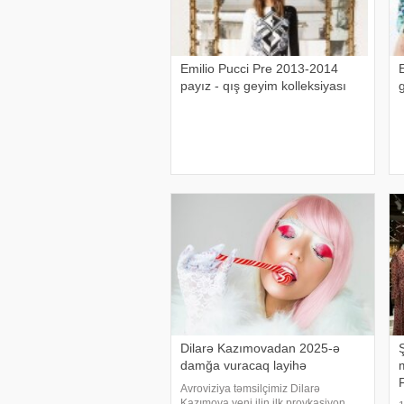
Emilio Pucci Pre 2013-2014
payız - qış geyim kolleksiyası
Dilarə Kazımovadan 2025-ə
damğa vuracaq layihə
m
Avroviziya təmsilçimiz Dilarə
Kazımova yeni ilin ilk provkasiyon