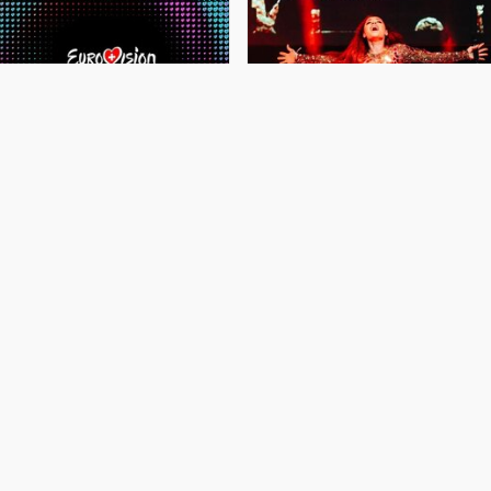
Avroviziya 2025' mahnı
Samirə 'Avroviziya 2025'də
müsabiqəsinin Azərbaycandan
səhnə alacaq
olan şərhçiləri məlum oldu
Avroviziya təmsilçilərimizdən olan
müğənni Samirə Əfəndi yenidən
Avroviziya 2025" mahnı
böyük səhnədə çıxış edəcək. xəbər
üsabiqəsinin Azərbaycandan olan
verir ki, Əfəndi "Avroviziya 2025" də
ərhçiləri ifaçı, musiqi prodüsseri,
səhnə alaraq ifalarını səsləndirəcək.
usiqiçi və pedaqoq Elnarə Xəlilova,
Aysel
əmçinin, televiziya və radio aparıcısı
ğa Nadirov olacaq. xəbər verir
i, 69-c