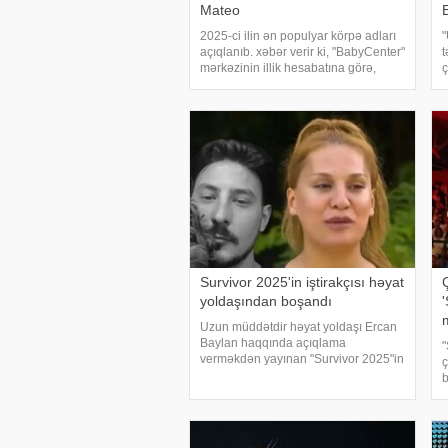
Mateo
2025-ci ilin ən populyar körpə adları
"
açıqlanıb. xəbər verir ki, "BabyCenter"
t
mərkəzinin illik hesabatına görə,
ç
qızlar arasında ən çox seçilən ad
o
Olivia olub və ardıcıl beşinci ildir ki,
A
birinci yerdədir. Digə
Survivor 2025'in iştirakçısı həyat
yoldaşından boşandı
Uzun müddətdir həyat yoldaşı Ercan
Baylan haqqında açıqlama
"
verməkdən yayınan "Survivor 2025"in
ç
qalmaqallı iştirakçısı Almeda nəhayət
b
susqunluğunu pozub. Türkiyə
T
mətbuatına istinadən xəbər verir ki, o,
v
boşanmağ
K
a