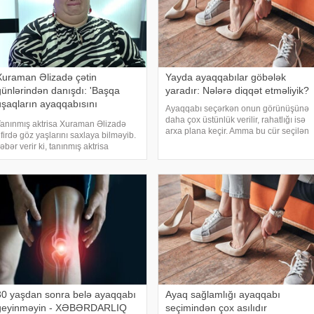
Xuraman Əlizadə çətin
Yayda ayaqqabılar göbələk
günlərindən danışdı: 'Başqa
yaradır: Nələrə diqqət etməliyik?
uşaqların ayaqqabısını
Ayaqqabı seçərkən onun görünüşünə
geyinirdim
daha çox üstünlük verilir, rahatlığı isə
anınmış aktrisa Xuraman Əlizadə
arxa plana keçir. Amma bu cür seçilən
firdə göz yaşlarını saxlaya bilməyib.
ayaqqabı sonradan sağlamlıqda
əbər verir ki, tanınmış aktrisa
müəyyən fəsadlara səbəb olur. Bu
Xuraman Əlizadə ARB-də
fəsadlardan biri də ayaq göbələyidir. .
ayımlanan "Onun sirri" verilişində
-a istinadə
aşadığı çətin günlərdən danışıb: .
90-c
30 yaşdan sonra belə ayaqqabı
Ayaq sağlamlığı ayaqqabı
geyinməyin - XƏBƏRDARLIQ
seçimindən çox asılıdır