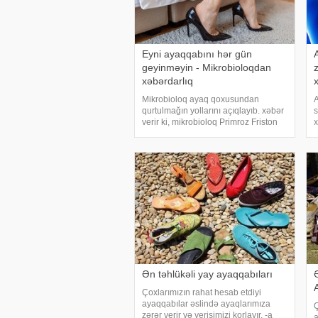
Eyni ayaqqabını hər gün
geyinməyin - Mikrobioloqdan
xəbərdarlıq
Mikrobioloq ayaq qoxusundan
A
qurtulmağın yollarını açıqlayıb. xəbər
s
verir ki, mikrobioloq Primroz Friston
x
ayaqlardan gələn xoşagəlməz
r
qoxunun səbəblərini və ondan xilas
V
olma üsullarını açıqlayıb.
g
Mütəxəssisin tövsiyələri Independen
s
Ən təhlükəli yay ayaqqabıları
Çoxlarımızın rahat hesab etdiyi
ayaqqabılar əslində ayaqlarımıza
Ç
zərər verir və yerişimizi korlayır. -a
a