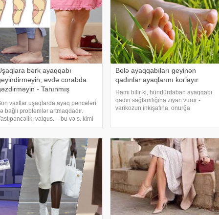
Uşaqlara bərk ayaqqabı
Belə ayaqqabıları geyinən
geyindirməyin, evdə corabda
qadınlar ayaqlarını korlayır
gəzdirməyin - Tanınmış
Hamı bilir ki, hündürdaban ayaqqabı
ortopeddən tövsiyələr
qadın sağlamlığına ziyan vurur -
on vaxtlar uşaqlarda ayaq pəncələri
varikozun inkişafına, onurğa
lə bağlı problemlər artmaqdadır.
problemlərinə, bel ağrılarına və s.
astıpəncəlik, valqus. – bu və s. kimi
səbəb olur. Lakin hal hazırda dəbdə
iaqnozlar 10 uşaqdan az qala
olan yastı ayaqqabı da ziyansız deyil.
oqquzuna qoyulur. Bəs bunun
Pəncəmizin təbi
əbəbi nədir? Uşaqlarda pəncələrin
ormal inkişafı üçü