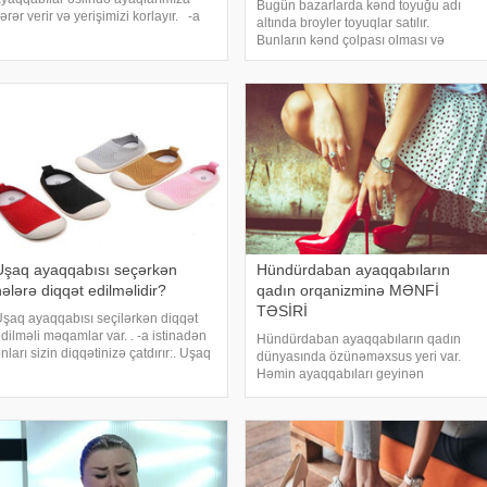
Bugün bazarlarda kənd toyuğu adı
ərər verir və yerişimizi korlayır. -a
altında broyler toyuqlar satılır.
stinadən xəbər verir ki, bu dəfə
Bunların kənd çolpası olması və
əkimlər bizə hansı yay
hansı şəraitdə yetişdirilməsi isə sual
yaqqabılarının təhlükəli olduğunu və
altındadır. Bəs bu
avamlı geyildikd
məhsullar həqiqətən kənd
şəraitindəmi yetişdirilir?. bildirir ki
Uşaq ayaqqabısı seçərkən
Hündürdaban ayaqqabıların
nələrə diqqət edilməlidir?
qadın orqanizminə MƏNFİ
TƏSİRİ
şaq ayaqqabısı seçilərkən diqqət
dilməli məqamlar var. . -a istinadən
Hündürdaban ayaqqabıların qadın
nları sizin diqqətinizə çatdırır:. Uşaq
dünyasında özünəməxsus yeri var.
yaqqabısı seçərkən nələrə diqqət
Həmin ayaqqabıları geyinən
edilməlidir? Bugünkü mövzumuz
xanımlarda özünə inam hissi daha
ununla bağlıdır. Sizə doktor Mehmet
yüksək olur. Gözəl və cazibədar
çarı
görünmək hər bir xanımın arzusu olsa
da, dikdaban ayaqqabıları geyinmə