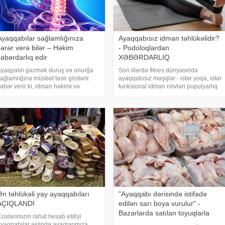
Ayaqqabılar sağlamlığınıza
Ayaqqabısız idman təhlükəlidir?
zərər verə bilər – Həkim
- Podoloqlardan
xəbərdarlıq edir
XƏBƏRDARLIQ
yaqyalın gəzmək duruş və onurğa
Son illərdə fitnes dünyasında
ağlamlığına müsbət təsir göstərir.
ayaqqabısız məşqlər - istər yoqa, istər
əbər verir ki, idman həkimi və
funksional idman növləri populyarlıq
eabilitasiya mütəxəssisi Valeri
qazanıb. Bu yanaşmanın tərəfdarları
asilyevin sözlərinə görə, ayaqyalın
ayaq əzələlərinin daha yaxşı
əzmək insanın duruşunu və onurğa
aktivləşdiyini, bədənin özünü daha
ağlamlığını yaxşılaşdırmağ
dərindən his
Ən təhlükəli yay ayaqqabıları
"Ayaqqabı dərisində istifadə
AÇIQLANDI
edilən sarı boya vurulur" -
Bazarlarda satılan toyuqlarla
oxlarımızın rahat hesab etdiyi
bağlı XƏBƏRDARLIQ
yaqqabılar əslində ayaqlarımıza