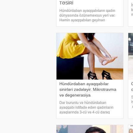
TƏSİRİ
İ
b
Hündürdaban ayaqqabıların qadın
m
dünyasında özünəməxsus yeri var.
d
Həmin ayaqqabıları geyinən
x
xanımlarda özünə inam hissi daha
a
yüksək olur. Gözəl və cazibədar
r
görünmək hər bir xanımın arzusu olsa
da, dikdaban ayaqqabıları geyinmə
Hündürdaban ayaqqabılar
sinirləri zədələyir. Mikrotravma
və degenerasiya
S
i
Dar burunlu və hündürdaban
A
ayaqqabı istifadə edən qadınların
h
ayaqlarında 3-cü və 4-cü daraq
sümükləri arasındakı sinirlərdə şişmə,
t
böyümə və yanma kimi ağrılar
a
meydana gəlir. -a istinadən bildirir
ki, morton nevroması adlana