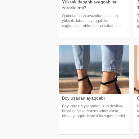
Yüksək dabanlı ayaqqabılar
zərərlidirmi?
Qadınlar üçün əvəzolunmaz olan
T
yüksək dabanlı ayaqqabılar
sağlamlıq problemlərinə səbəb ola
g
bilərmi? Hündürdaban ayaqqabılar
y
şık olduğu qədər təhlükəlidirmi? . Bir
a
çox qadın hündürdaban ayaqqabı
m
geyinməyi sevir. Bununla birlikdə
P
Boy uzadan ayaqqabı
Boyunuz kifayət qədər uzun deyilsə,
N
boyla bağlı kompleksləriniz varsa,
a
kiçik ayaqqabı hiyləsi ilə super model
a
kimi görünə bilərsiniz. Boy uzadan
ü
ayaqqabı. Hündürdaban
p
ayaqqabıların boya təsiri məlumdur.
a
Bundan əlavə kre
t