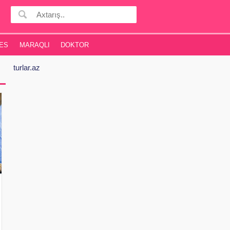
ES
MARAQLI
DOKTOR
turlar.az