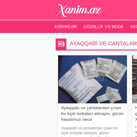
XƏBƏRLƏR
GÖZƏLLIK VƏ MODA
SA
AYAQQABI VE CANTALAR
Ayaqqabı və çantalardan çıxan
bu kiçik torbaları atmayın, görün
həyatımızı necə
yüngülləşdirir...VİDEO
Ayaqqabı və çantalardan çıxan bu
ə
kiçik torbaları atmayın, görün