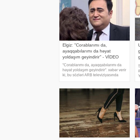
Elgiz: "Corablarımı da,
ayaqqabılarımı da həyat
yoldaşım geyindirir" - VİDEO
"Corablarımı da, ayaqqabılarımı da
S
həyat yoldaşım geyindirir". xəbər verir
i
ki, bu sözləri ARB televiziyasında
Y
yayımlanan "Elgizlə izlə" verlişinin
d
aparıcısı Elgiz Əkbər deyib. Aparıcı
d
Elgiz Əkbər və vəki
s
n