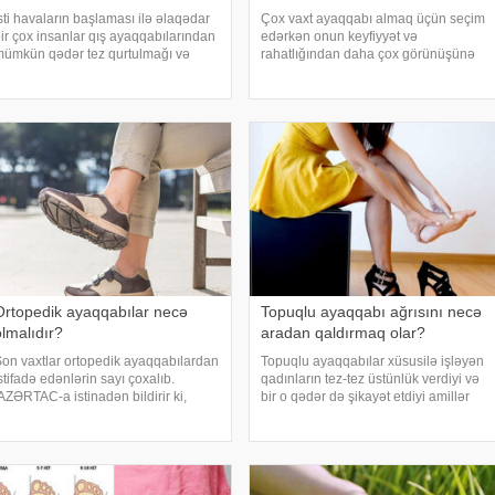
sti havaların başlaması ilə əlaqədar
Çox vaxt ayaqqabı almaq üçün seçim
ir çox insanlar qış ayaqqabılarından
edərkən onun keyfiyyət və
ümkün qədər tez qurtulmağı və
rahatlığından daha çox görünüşünə
aha yüngül modellərə keçməyi
fikir verirlər. Lakin ayaqqabı mütləq
əyal edir, bir çoxları idman
ayağa uyğunlaşmalı, uzunluğu və eni
yaqqabılarını seçir. Ancaq
mütənasib olmalıdır. Yanlış ayaqqabı
ahatlığına baxmayaraq, b
seçimi ayaqda deformasiyay
Ortopedik ayaqqabılar necə
Topuqlu ayaqqabı ağrısını necə
olmalıdır?
aradan qaldırmaq olar?
on vaxtlar ortopedik ayaqqabılardan
Topuqlu ayaqqabılar xüsusilə işləyən
stifadə edənlərin sayı çoxalıb.
qadınların tez-tez üstünlük verdiyi və
ZƏRTAC-a istinadən bildirir ki,
bir o qədər də şikayət etdiyi amillər
əkim- travmatoloq Museyib
arasında ilk sırada gəlir. Qadınlar
Əhmədov həmin ayaqqabılara olan
topuqlu ayaqqabıya alternativ olaraq
ələblərlə əlaqədar deyib: "Ortopedik
isə baletlərə üstünlük verir. İstə
yaqqabılara dah