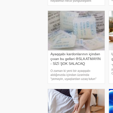
m
həyatımızı necə yüngülləşdirir.
b
Ayaqqabı və Çanta aldığımız zaman,
A
içlərində kiçik paketlər çıxır. Çox
a
insan butəəssüf ki, bu paketlərin nə
a
işə yaradığını bilmir
Ayaqqabı kardonlarının içindən
çıxan bu gelləri ƏSLA ATMAYIN
- SİZİ ŞOK SALACAQ
MƏLUMAT
p
O zaman ki yeni bir ayaqqabı
C
aldığınızda içindən üzərində
e
"yeməyin, uşaqlardan uzaq tutun"
p
kimi xəbərdarlıqlar olan mini paketlər
b
çıxır bax onlar silisium geldir. bildiririr
m
ki, bu maddə natrium silikatdan sinteti