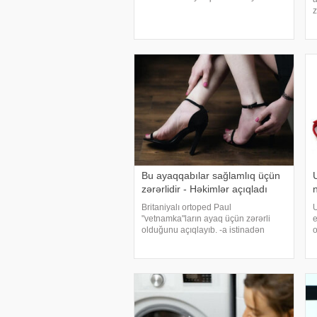
istinadən xəbər verir ki, bu dəfə
z
həkimlər bizə hansı yay
i
ayaqqabılarının təhlükəli olduğunu və
h
davamlı geyildikdə ayaqlarınız
a
d
Bu ayaqqabılar sağlamlıq üçün
zərərlidir - Həkimlər açıqladı
Britaniyalı ortoped Paul
U
"vetnamka"ların ayaq üçün zərərli
e
olduğunu açıqlayıb. -a istinadən
o
xəbər verir ki, belə çəkələklər ayaq
a
dırnaqlarının formasını deformasiya
edir. . Həkimin sözlərinə görə,
b
"vetnamka"la
U