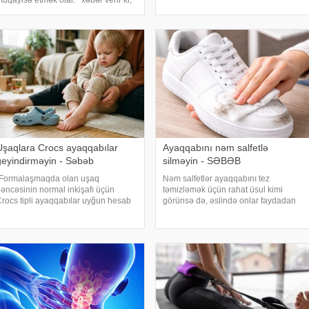
üqayisə etmək olar. xəbər verir ki,
hazırlanməş yastı ayaqqabılar bu il
unu rusiyalı travmatoloq və ortoped
dəbdədir. Ayaqqabıların burnu
ntonina Zavadskaya -ya
üçbucaqlı və ya uzunsovdur
çıqlamasında deyib. O, belə
yaqqabıların sağlamlığa təsirin
Uşaqlara Crocs ayaqqabılar
Ayaqqabını nəm salfetlə
geyindirməyin - Səbəb
silməyin - SƏBƏB
"Formalaşmaqda olan uşaq
Nəm salfetlər ayaqqabını tez
əncəsinin normal inkişafı üçün
təmizləmək üçün rahat üsul kimi
rocs tipli ayaqqabılar uyğun hesab
görünsə də, əslində onlar faydadan
dilmir". xəbər verir ki, bu sözləri
çox zərər verə bilər. . xarici mediaya
ediatr-nevroloq Nurəngiz Hacıyeva
istinadla xəbər verir ki, çoxları küçəyə
ildirib. Onun sözlərinə görə, sintetik
çıxmazdan əvvəl ağ krossovkada
aterialda
ləkə gördükd