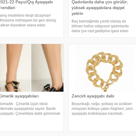
2021-22 Payız/Qış Ayaqqabı
Qadınlarda daha çox görülür;
Trendləri
yüksək ayaqqabılara diqqət
yetirin
anış modellərə fərqli dizaynlar!
Mövsümə möhtəşəm bir geri dönüş
Baş barmağında çıxıntı olaraq da
ətirən klassiklər əlavə edən
bilinən hallux valgusun qadınlarda
eniliklərlə 2021-22 Payız/Qış
daha çox rast gəldiyinə işarə edən
yaqqabı trendlərinin ən önəmli
Ortopediya və Travmatologiya
əqamlarını kəşf edin. 2021-22
Mütəxəssisi Op. Dr. Nail Akdağcık, bu
ayız/Qış trendlərindən sevdiyimi
xəstəliyin fərdlərin həyatını
çətinləşdirdiyini ifad
Çimərlik ayaqqabıları
Zəncirli ayaqqabı dəbi
omadik . Çimərlik üçün ideal
Boyunbağı, sırğa, qolbaq və üzükləri
lternativ ayaqqabılar sayılır. Bantlı
müəyyən kütləyə çatan Alighieri, yeni
yaqqabı. Çimərlikdə dəbli görünmək
ayaqqabı kolleksiyası hazırladı.
çün ideal seçimdir. Taxta . Taxta
Ayaqqabılar incə zəncirləri ilə diqqət
arçalarından hazırlanmış
çəkir. Bir çox marka zəncirlərdən
yaqqabılar, yaya damğasını vuran
istifadə etməyə başlayıb. Son
rendlər arasındadır
sezonlar zəncirl