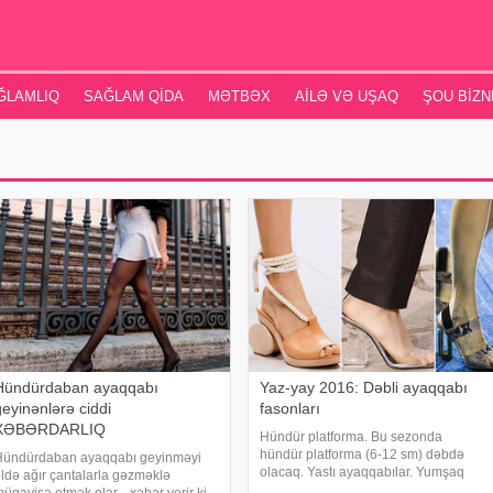
ĞLAMLIQ
SAĞLAM QIDA
MƏTBƏX
AILƏ VƏ UŞAQ
ŞOU BIZN
Hündürdaban ayaqqabı
Yaz-yay 2016: Dəbli ayaqqabı
geyinənlərə ciddi
fasonları
XƏBƏRDARLIQ
Hündür platforma. Bu sezonda
hündür platforma (6-12 sm) dəbdə
Hündürdaban ayaqqabı geyinməyi
olacaq. Yastı ayaqqabılar. Yumşaq
ldə ağır çantalarla gəzməklə
dəridən və ya sintetik maeriallardan