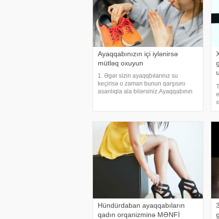
Ayaqqabınızın içi iylənirsə
mütləq oxuyun
1. Əgər sizin ayaqqbılarınız su
keçirisə o zaman bunun qarşısını
T
asanlıqla ala bilərsiniz.Ayaqqabının
e
su keçirməsinin qarşısını almaq üçün
x
su keçirən nahiyəyə arı mumu sürtün
və qaynar fenlə qurutmağa
y
çalışın.Bunun üçün mu
y
"
Hündürdaban ayaqqabıların
qadın orqanizminə MƏNFİ