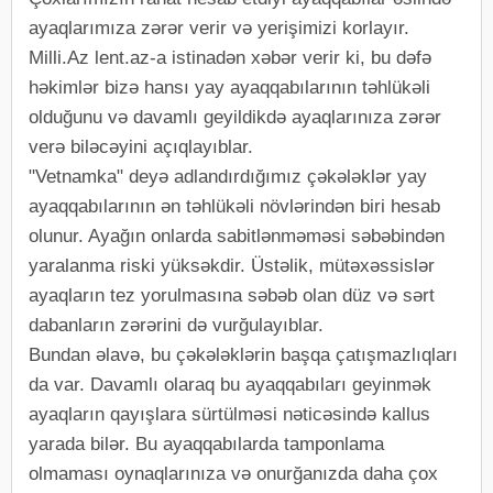
ayaqlarımıza zərər verir və yerişimizi korlayır.
Milli.Az lent.az-a istinadən xəbər verir ki, bu dəfə
həkimlər bizə hansı yay ayaqqabılarının təhlükəli
olduğunu və davamlı geyildikdə ayaqlarınıza zərər
verə biləcəyini açıqlayıblar.
"Vetnamka" deyə adlandırdığımız çəkələklər yay
ayaqqabılarının ən təhlükəli növlərindən biri hesab
olunur. Ayağın onlarda sabitlənməməsi səbəbindən
yaralanma riski yüksəkdir. Üstəlik, mütəxəssislər
ayaqların tez yorulmasına səbəb olan düz və sərt
dabanların zərərini də vurğulayıblar.
Bundan əlavə, bu çəkələklərin başqa çatışmazlıqları
da var. Davamlı olaraq bu ayaqqabıları geyinmək
ayaqların qayışlara sürtülməsi nəticəsində kallus
yarada bilər. Bu ayaqqabılarda tamponlama
olmaması oynaqlarınıza və onurğanızda daha çox