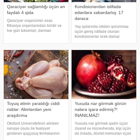
Qaraciyər sağlamlığı üçün ən
Kondisionerdən istifadə
faydalı 4 qida
edənlərə xəbərdarlıq: 17
dərəcə
Qaraciyər orqanizmin əsas
filtrasiya orqanlarından biridir və
Yay aylarında istidən qorunmaq
hər gün toksinləri, dərman
üçün geniş istifadə olunan
qalıqlarını və maddələr
kondisionerlər ürək-damar
mübadiləsi nəticəsində yaranan
xəstəlikləri olan şəxslər üçün ciddi
tullantıları emal edir. "Euroonco"
risk yarada bilər. xəbər verir ki,
federal ekspert onkologiya
kardioloqların bildirdiyinə görə,
klinikalar
tərli halda qəfil çox soyuq otağ
Toyuq ətinin yaratdığı ciddi
Yuxuda nar görmək görün
risklər: Alimlərdən yeni
nələrə işarə edirmiş?!
araşdırma
İNANILMAZ!
Oksford Universitetinin alimləri
Yuxuda nar görmək qadın üçün
sənaye üsulu ilə fəaliyyət
ziyarət və mücevherata, kişi üçün
göstərən quşçuluq fermalarının
də övlada, dövlət məmurları üçün
təhlükəli bakteriyaların yayılması
terfie, zabitlər üçün əmrlərinin