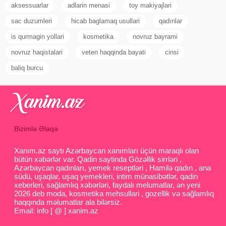
aksessuarlar
adlarin menasi
toy makiyajlari
sac duzumleri
hicab baglamaq usullari
qadınlar
is qurmagin yollari
kosmetika
novruz bayrami
novruz haqistalari
veten haqqinda bayati
cinsi
baliq burcu
Bizimlə Əlaqə
Xanım.az saytı Azərbaycan xanımları üçün maraqlı olan
bütün xəbərlər var. Qadin saytinda Gözəllik sirrləri ,
Azərbaycan qadınları, yemek reseptləri , Hamilə qadın , ana
südü, uşaqlar, uşaq yemekleri, intim münasibətlər, qadin
xeberleri, sağlamlıq xəbərləri, faydalı melumatlar, ən yeni
2026 deb moda, kosmetika mehsullari , gozellik və sağlamlıq
haqqında məlumatlar ala bilərsiz.
Email: info [ @ ] xanim.az