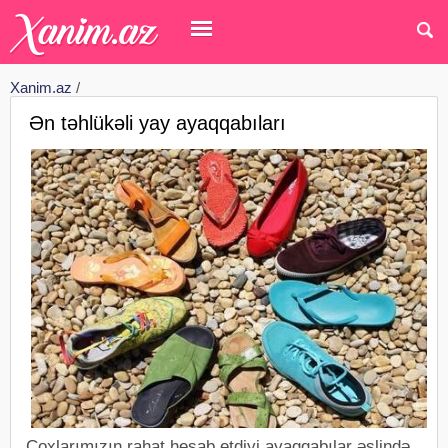
Xanim.az
/
Ən təhlükəli yay ayaqqabıları
Çoxlarımızın rahat hesab etdiyi ayaqqabılar əslində