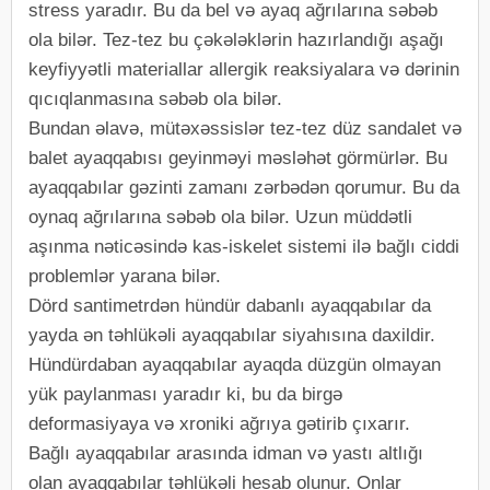
stress yaradır. Bu da bel və ayaq ağrılarına səbəb
ola bilər. Tez-tez bu çəkələklərin hazırlandığı aşağı
keyfiyyətli materiallar allergik reaksiyalara və dərinin
qıcıqlanmasına səbəb ola bilər.
Bundan əlavə, mütəxəssislər tez-tez düz sandalet və
balet ayaqqabısı geyinməyi məsləhət görmürlər. Bu
ayaqqabılar gəzinti zamanı zərbədən qorumur. Bu da
oynaq ağrılarına səbəb ola bilər. Uzun müddətli
aşınma nəticəsində kas-iskelet sistemi ilə bağlı ciddi
problemlər yarana bilər.
Dörd santimetrdən hündür dabanlı ayaqqabılar da
yayda ən təhlükəli ayaqqabılar siyahısına daxildir.
Hündürdaban ayaqqabılar ayaqda düzgün olmayan
yük paylanması yaradır ki, bu da birgə
deformasiyaya və xroniki ağrıya gətirib çıxarır.
Bağlı ayaqqabılar arasında idman və yastı altlığı
olan ayaqqabılar təhlükəli hesab olunur. Onlar