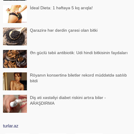
İdeal Dieta: 1 həftəyə 5 kq arıqla!
Qarazirə hər dərdin çarəsi olan bitki
Ən güclü təbii antibiotik: Udi hindi bitkisinin faydaları
Röyanın konsertinə biletlər rekord müddətdə satılıb
bitdi
Diş əti xəstəliyi diabet riskini artıra bilər -
ARAŞDIRMA
turlar.az