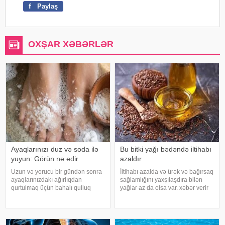
f
Paylaş
OXŞAR XƏBƏRLƏR
Ayaqlarınızı duz və soda ilə
Bu bitki yağı bədəndə iltihabı
yuyun: Görün nə edir
azaldır
Uzun və yorucu bir gündən sonra
İltihabı azalda və ürək və bağırsaq
ayaqlarınızdakı ağırlıqdan
sağlamlığını yaxşılaşdıra bilən
qurtulmaq üçün bahalı qulluq
yağlar az da olsa var. xəbər verir
məhsullarına ehtiyacınız yoxdur.
ki, kətan yağı ənənəvi olaraq
Duz və soda ilə ayaqlarınızı həm
işlədici və yara sağalması üçün
rahatlaya, həm də təravətləndirə
istifadə edilən üyüdülmüş və
bilərsiniz. xəbər verir ki, çox vax
preslənmiş kətan toxumlarında