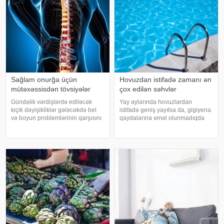
Sağlam onurğa üçün
Hovuzdan istifadə zamanı ən
mütəxəssisdən tövsiyələr
çox edilən səhvlər
Gündəlik vərdişlərdə ediləcək
Yay aylarında hovuzlardan
kiçik dəyişikliklər gələcəkdə bel
istifadə geniş yayılsa da, gigiyena
və boyun problemlərinin qarşısını
qaydalarına əməl olunmadıqda
almağa kömək edə bilər. xəbər
müxtəlif infeksiyalara yoluxma
verir ki, türkiyəli professor Turgut
riski artır. xəbər verir ki, hovuza
Akgülün sözlərinə görə, düzgün
girməzdən əvvəl və çıxdıqdan
duruş onurğanın sağlam
sonra duş qəbul etmək, hovuz
qalmasınd
kənarınd