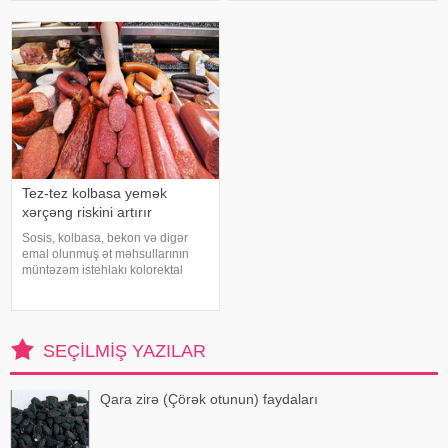
baxımından ciddi risk daşıya
keçməsinə, kəndli üçün oktyabr
biləcəyini bildiriblər. xəbər verir ki,
bərəkətinə, tacir üçün çox quru,
araşdırma zamanı son 45 i
xalq üçün yaxşı bir idarəy
Tez-tez kolbasa yemək
xərçəng riskini artırır
Sosis, kolbasa, bekon və digər
emal olunmuş ət məhsullarının
müntəzəm istehlakı kolorektal
(yoğun və düz bağırsaq) xərçəngi
riskini artıra bilər. xəbər verir ki, bu
barədə Rusiya Səhiyyə
Nazirliyinin Milli Kliniki
SEÇILMIŞ YAZILAR
Endokrinologiy
Qara zirə (Çörək otunun) faydaları