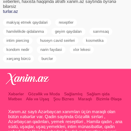
xeberleri, haxista haqqinda ətraflı xanim.az saytında öyrənə
bilərsiz
turlar.az
makiyaj etmek qaydalari
reseptler
hamilelikde qidalanma
geyim qaydaları
sarımsaq
intim piercing
huseyn cavid seirleri
kosmetika
kondom nedir
narin faydasi
xlor lekesi
xərçəng bürcü
burclər
Xəbərlər
Gözəllik və Moda
Sağlamlıq
Sağlam qida
Mətbəx
Ailə və Uşaq
Şou Biznes
Maraqlı
Bizimlə Əlaqə
Xanım.az saytı Azərbaycan xanımları üçün maraqlı olan
bütün xəbərlər var. Qadin saytinda Gözəllik sirrləri ,
Azərbaycan qadınları, yemek reseptləri , Hamilə qadın , ana
südü, uşaqlar, uşaq yemekleri, intim münasibətlər, qadin