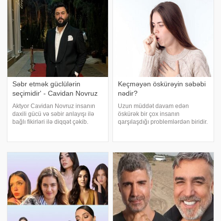
Health" jurnalında dərc olunan v
həyat yoldaşı ilə mübahisə olub.
Bildirilir ki
Səbr etmək güclülərin
Keçməyən öskürəyin səbəbi
seçimidir' - Cavidan Novruz
nədir?
Aktyor Cavidan Novruz insanın
Uzun müddət davam edən
daxili gücü və səbir anlayışı ilə
öskürək bir çox insanın
bağlı fikirləri ilə diqqət çəkib.
qarşılaşdığı problemlərdən biridir.
xəbər verir ki, aktyor bu haqda
Bəzən adi soyuqdəymədən sonra
sosial şəbəkə hesabında yazıb.
yaranan öskürək həftələrlə
Cavidan Novruz vurğulayıb ki,
davam edə bilər. Lakin öskürəyin
səbir zəiflik deyil, əksinə, gücl
səbəbi hər zaman tənəffüs yolu
infeksiyası olmur