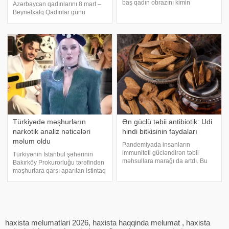
baş qadın obrazını kimin
Azərbaycan qadınlarını 8 mart –
oynayacağı məlum olub. xəbər
Beynəlxalq Qadınlar günü
verir ki, yeni yayım mövsümündə
münasibətilə səmimi qəlbdən
"ATV" kanalında nümayiş
təbrik edirəm, hər birinizə
olunacaq serialın baş qadı
cansağlığı, ailə səadəti və
işlərinizdə müvəffəqiyyətlər
arzulayırıq. Sizə ən gözə
Türkiyədə məşhurların
Ən güclü təbii antibiotik: Udi
narkotik analiz nəticələri
hindi bitkisinin faydaları
məlum oldu
Pandemiyada insanların
immuniteti gücləndirən təbii
Türkiyənin İstanbul şəhərinin
məhsullara marağı da artdı. Bu
Bakırköy Prokurorluğu tərəfindən
qidalardan ən önəmlisi isə udi
məşhurlara qarşı aparılan istintaq
hindi bitkisidir. Udi hindinin
çərçivəsində saxlanılan və həbs
faydaları saymaqla bitmir. Bəs udi
edilən bəzi şəxslərdən
hindi bitkisi nədir?. xəbər verir ki,
götürülmüş bioloji nümunələr
ə
üzərində aparılan toksikoloji
analizləri
haxista melumatlari 2026, haxista haqqinda melumat , haxista