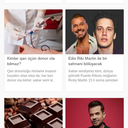
"Avroviziya"nın rəsmi saytı
təsirlərini azaltmaq üçün ən təsirli
məlumat yayıb. Bildirilib ki,
üsullardan biri hesab olunur.
Kanada 2015-ci ildə yarışmay
"British Journal of Sports
Medicine" jurnalında dərc oluna
Kimlər qan üçün donor ola
Edis Riki Martin ilə bir
bilməz?
səhnəni bölüşəcək
Qan donorluğu minlərlə insanın
Xəbər verdiyimiz kimi, dünya
həyatını xilas etsə də, hər kəs
şöhrətli Puerto-Rikolu müğənni
donor ola bilmir. xəbər verir ki,
Ricky Martin 15 il sonra yenidən
həkimlərin sözlərinə görə, həm
Türkiyədəki pərəstişkarları ilə
donorun, həm də qan alan şəxsin
görüşməyə hazırlaşır. Türkiyə
təhlükəsizliyi üçün müəyyən
mətbuatına istinadən xəbər verir
məhdudiyyətlər mövcuddur.
ki, məşhur sənətçi 11 iyulda
Mütəxəssislə
İstanbulu