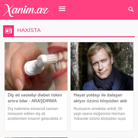
HAXISTA
Diş əti xəstəliyi diabet riskini
Həyat yoldaşı ilə dalaşan
artıra bilər - ARAŞDIRMA
aktyor özünü körpüdən atdı
Diş həkiminə müraciət zamanı
Rusiyanın əməkdar artisti, 56
müəyyən edilən diş əti
yaşlı opera müğənnisi Herman
problemləri insanın gələcəkdə 2-
Yukavski özünü körpüdən suya
ci tip diabetə tutulma riski barədə
atıb. xəbər verir ki, hüquq-
də məlumat verə bilər. xəbər verir
mühafizə orqanlarından alınan
ki, "The Lancet Public
məlumata görə, hadisəyə səbəb