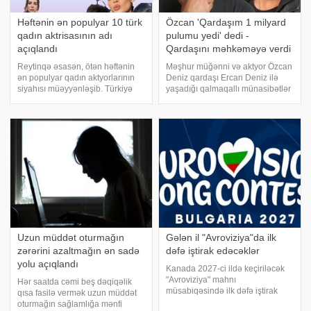
Həftənin ən populyar 10 türk
Özcan 'Qardaşım 1 milyard
qadın aktrisasının adı
pulumu yedi' dedi -
açıqlandı
Qardaşını məhkəməyə verdi
Reytinqə əsasən, ötən həftənin
Məşhur müğənni və aktyor Özcan
ən populyar qadın aktyorlarının
Deniz qardaşı Ercan Deniz ilə
siyahısı müəyyənləşib. Türkiyə
yaşadığı qalmaqallı münasibətlər
mətbuatına istinadən xəbər
barədə ilk dəfə ətraflı danışıb.
verirki, Adba TV-nin açıqladığı
Türkiyə mətbuatına xəbər verir
reytinqə əsasən, ilk yeri Afra
ki,sənətçi açıqlamasında
Saraçoğlu tutub. Onun ardınca
qardaşını illərlə qazandığı sərvəti
Demet Özdemir
mənimsəməkd
Uzun müddət oturmağın
Gələn il "Avroviziya"da ilk
zərərini azaltmağın ən sadə
dəfə iştirak edəcəklər
yolu açıqlandı
Kanada 2027-ci ildə keçiriləcək
"Avroviziya" mahnı
Hər saatda cəmi beş dəqiqəlik
müsabiqəsində ilk dəfə iştirak
qısa fasilə vermək uzun müddət
edəcək. xəbər verir ki, bu barədə
oturmağın sağlamlığa mənfi