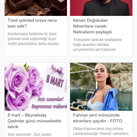
Tünd şokolad ürəyə necə
Kenan Doğuludan
təsir edir?
ittihamlara cavab:
Nəticələrini paylaşdı
Kardioloqlar bildirirlər ki, tünd
şokolad ürək sağlamlığı üçün
Türkiyədə narkotik vasitələrlə
südlü şokoladdan daha faydalı
bağlı aparılan istintaq
hesab olunur. Bunun əsas səbəbi
çərçivəsində adı hallanan
kakaonun tərkibində olan
müğənni Kenan Doğulu məsələ
flavanollar, güclü antioksidant
ilə bağlı ilk dəfə açıqlama verib.
maddələrdir. -a istinadən bildirir
Türkiyə mətbuatına istinadən
ki
xəbər verir ki, sənətçi sosial
media hesabında paylaşdığ
8 mart – Beynəlxalq
Fahriye yeni mövsümdə
Qadınlar günü münasibətilə
ekranlara qayıdır - FOTO
təbrik
Oktay Kaynarcanın baş rolunu
canlandıracağı "Hamal" serialının
Əziz xanımlar! . Sizi, bütün