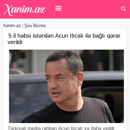
Xanim.az
/
Şou Biznes
5 il həbsi istənilən Acun Ilıcalı ilə bağlı qərar
verildi
Türkiyəli media rəhbəri Acun Ilıcalı və daha yeddi