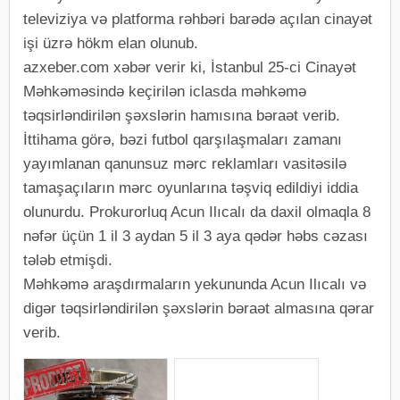
televiziya və platforma rəhbəri barədə açılan cinayət
işi üzrə hökm elan olunub.
azxeber.com xəbər verir ki, İstanbul 25-ci Cinayət
Məhkəməsində keçirilən iclasda məhkəmə
təqsirləndirilən şəxslərin hamısına bəraət verib.
İttihama görə, bəzi futbol qarşılaşmaları zamanı
yayımlanan qanunsuz mərc reklamları vasitəsilə
tamaşaçıların mərc oyunlarına təşviq edildiyi iddia
olunurdu. Prokurorluq Acun Ilıcalı da daxil olmaqla 8
nəfər üçün 1 il 3 aydan 5 il 3 aya qədər həbs cəzası
tələb etmişdi.
Məhkəmə araşdırmaların yekununda Acun Ilıcalı və
digər təqsirləndirilən şəxslərin bəraət almasına qərar
verib.