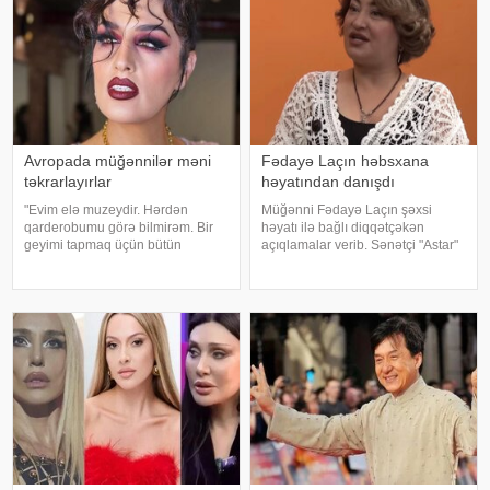
Avropada müğənnilər məni
Fədayə Laçın həbsxana
təkrarlayırlar
həyatından danışdı
"Evim elə muzeydir. Hərdən
Müğənni Fədayə Laçın şəxsi
qarderobumu görə bilmirəm. Bir
həyatı ilə bağlı diqqətçəkən
geyimi tapmaq üçün bütün
açıqlamalar verib. Sənətçi "Astar"
qutuları, qarderobu boşaltmalı
yutub layihəsində ailəsində
oluram. Evim aksessuarlarla da
yaşadığı çətinliklərdən danışıb.
doludur". axşam.az-a istinadən
F.Laçın bildirib ki, atası anasına
bildirir ki, bu sözləri Əməkdar artis
xəyanət etdikdən sonra
valideynlər