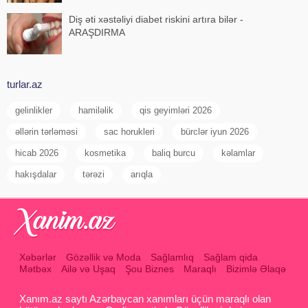
Diş əti xəstəliyi diabet riskini artıra bilər -
ARAŞDIRMA
turlar.az
gelinlikler
hamiləlik
qis geyimləri 2026
əllərin tərləməsi
sac horukleri
bürclər iyun 2026
hicab 2026
kosmetika
baliq burcu
kəlamlar
hakışdalar
tərəzi
arıqla
Xəbərlər
Gözəllik və Moda
Sağlamlıq
Sağlam qida
Mətbəx
Ailə və Uşaq
Şou Biznes
Maraqlı
Bizimlə Əlaqə
Xanım.az saytı Azərbaycan xanımları üçün maraqlı olan