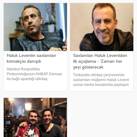
çəkdiyini və uzun illər düzgün
Zakir Ağayev xanənd
diaqnoz qoyula bilmədiyini
bildirib. "Bu əməliyyat
Azərbaycand
Haluk Leventin saxlanılan
Saxlanılan Haluk Leventdən
köməkçisi danışdı
ilk açıqlama - 'Zaman hər
şeyi göstərəcək
İstanbul Respublika
Prokurorluğunun AHBAP Dərnəyi
Türkiyədə istintaq çərçivəsində
ilə bağlı apardığı istintaq
saxlanılan müğənni Haluk Levent
çərçivəsində saxlanılan Yeliz
sosial media hesabında paylaşım
Kaya ifadəsində diqqət çəkən
edərək haqqında yayılan iddialara
iddialar səsləndirib. xəbər verir ki,
münasibət bildirib. Türkiyə
yerli KİV-in məlumatına görə,
mətbuatına istinadən xəbər verir
Haluk Leventin köməkçis
ki, Levent şəxsi həyatı ilə Ahba