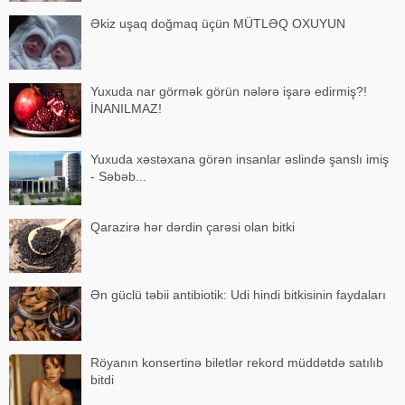
Əkiz uşaq doğmaq üçün MÜTLƏQ OXUYUN
Yuxuda nar görmək görün nələrə işarə edirmiş?!
İNANILMAZ!
Yuxuda xəstəxana görən insanlar əslində şanslı imiş
- Səbəb...
Qarazirə hər dərdin çarəsi olan bitki
Ən güclü təbii antibiotik: Udi hindi bitkisinin faydaları
Röyanın konsertinə biletlər rekord müddətdə satılıb
bitdi