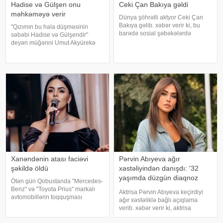
Hadise və Gülşen onu
Ceki Çan Bakıya gəldi
məhkəməyə verir
Dünya şöhrətli aktyor Ceki Çan
Bakıya gəlib. xəbər verir ki, bu
"Qızımın bu hala düşməsinin
barədə sosial şəbəkələrdə
səbəbi Hadise və Gülşendir"
məlumat yayılıb. Qeyd edək ki,
deyən müğənni Umut Akyürekə
Ceki Çanın "Tanrının Zirehi 4"
Gülşen və Hadise məhkəmə
(Armour of God 4: The Ultimatum")
iddiası qaldırıblar. Hadise və
adlı beynəlxalq fil
Gülşeni hədəf alan açıqlamalarını
davam etdirən Akyürek "Mən
Hadisən
Xanəndənin atası faciəvi
Pərvin Abıyeva ağır
şəkildə öldü
xəstəliyindən danışdı: '32
yaşımda düzgün diaqnoz
Ötən gün Qobustanda "Mercedes-
qoyuldu
Benz" və "Toyota Prius" markalı
Aktrisa Pərvin Abıyeva keçirdiyi
avtomobillərin toqquşması
ağır xəstəliklə bağlı açıqlama
nəticəsində bir nəfər ölüb.
verib. xəbər verir ki, aktrisa
Qəzada həyatını itirən
axlorhidriya xəstəliyindən əziyyət
"Mercedes"in sürücüsü 61 yaşlı