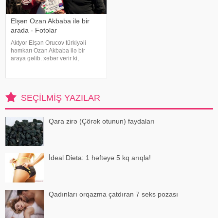
Elşən Ozan Akbaba ilə bir
arada - Fotolar
Aktyor Elşən Orucov türkiyəli
həmkarı Ozan Akbaba ilə bir
araya gəlib. xəbər verir ki,
sənətçilər "Çırak 2" serialının
çəkiliş meydançasında
görüşüblər. Ekran işində rol alan
Elşən layihənin birinci hissəsində
SEÇILMIŞ YAZILAR
d
Qara zirə (Çörək otunun) faydaları
İdeal Dieta: 1 həftəyə 5 kq arıqla!
Qadınları orqazma çatdıran 7 seks pozası