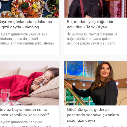
Bayram günlərində qidalanma:
Bu, mədəni yolçuluğun bir
 qızıl qayda - dietoloq
növüdür' - Tarix Əliyev
ayram günlərində yağlı və ağır
"İki gündür ki, Novruz bayramı ilə
idaların, eləcə də şəkərli
bağlı təbriklər bir yana qalsın,
əhsulların həddindən artıq istehlakı
üstündə papaq şəkili olan bank
əzm problemlərinə, qan şəkərinin
kartları atırlar. Üstündə də qapının
ni yüksəlməsinə, arterial təzyiqin
döymək səsini atırlar. Bu nə
rtmasına və çəki probleminə səbəb
deməkdir? Bu mədəni pul istəmək
la bilər. Xüsusil
deməkdir, yoxsa kimins
Novruz bayramından sonra
Gücünüz çatır, gedin alt
ansı xəstəliklər kəskinləşir?
paltarında səhnəyə çıxanlara
sözünüzü deyin
ayram günlərində hər evdə
asalarda məcməyi dolu şirniyyat,