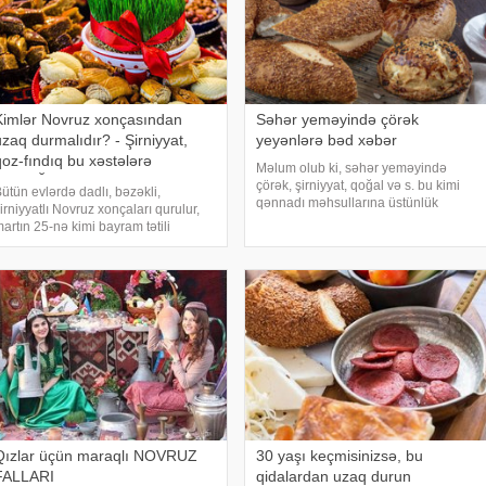
Kimlər Novruz xonçasından
Səhər yeməyində çörək
uzaq durmalıdır? - Şirniyyat,
yeyənlərə bəd xəbər
qoz-fındıq bu xəstələrə
Məlum olub ki, səhər yeməyində
QADAĞANDIR
çörək, şirniyyat, qoğal və s. bu kimi
ütün evlərdə dadlı, bəzəkli,
qənnadı məhsullarına üstünlük
irniyyatlı Novruz xonçaları qurulur,
vermək zərərlidir. Türkiyə mətbuatına
artın 25-nə kimi bayram tətili
istinadən xəbər verir ki, un
oyunca böyükdən kiçiyə hər kəs o
məmulatları mədəni qıcıqlandırır və
emətlərdən dadacaq. Ta ki, Novruz
mədədə şişkinlik yaradır
itənə kimi. Bəs yağlı, şəkərli, qoz,
ındıqlı kaloril
Qızlar üçün maraqlı NOVRUZ
30 yaşı keçmisinizsə, bu
FALLARI
qidalardan uzaq durun