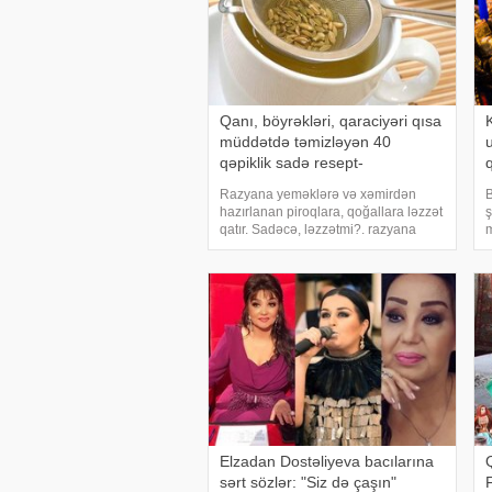
Qanı, böyrəkləri, qaraciyəri qısa
müddətdə təmizləyən 40
qəpiklik sadə resept-
Dərmanlardan 2 qat təsirli
Razyana yeməklərə və xəmirdən
B
hazırlanan piroqlara, qoğallara ləzzət
ş
qatır. Sadəcə, ləzzətmi?. razyana
m
insan orqanizminə faydaları ilə də
b
məşhurdur. Xüsusilə tez-tez oynaq
n
ağrılarından şikayət edirsinizsə,
b
razyana suyu ço
f
Elzadan Dostəliyeva bacılarına
sərt sözlər: "Siz də çaşın"