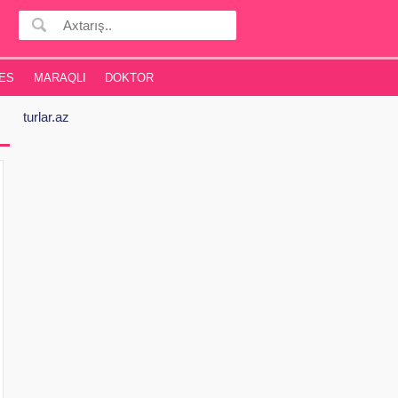
ES
MARAQLI
DOKTOR
turlar.az