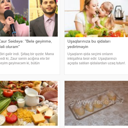
Zaur Səidəyə: "Belə geyinmə,
Uşaqlarınıza bu qidaları
dəli oluram"
yedirtməyin
Biri gəlir indi. Şıltaq bir qızdır. Mənə
Uşaqların qida seçimi onların
edi ki, Zaur sənin acığına elə bir
inkişafına təsir edir. Uşaqlarınızı
eyim geyinəcəm ki, bütün
açıqda satılan qidalardan uzaq tutun!.
Azərbaycan məndən yazacaq.
Açıqda satılan qidalar kifayət qədər
elefonla danışanda bir saat
güvənli və təmiz deyil. Bundan
alvarmışam ki, belə geyinmə. Dəli
başqa, uyğun şərtlərdə mühafizə
luram elə geyinəndə"
edilmədikləri üçü