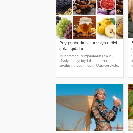
Peyğəmbərimizin tövsiyə etdiyi
şəfalı qidalar
Muhəmməd Peyğəmbərin (s.ə.v.)
"
tövsiyə etdiyi faydalı qidaların
d
siyahısını təqdim edir:. Qaraçörəkotu.
g
Bir çox xəstəlik üçün şəfa mənbəyi
kimi göstərilən qaraçörəkotu dərman
T
bitkisidir. Piroqlara və qoğallara həm
y
bəzək, hə
o