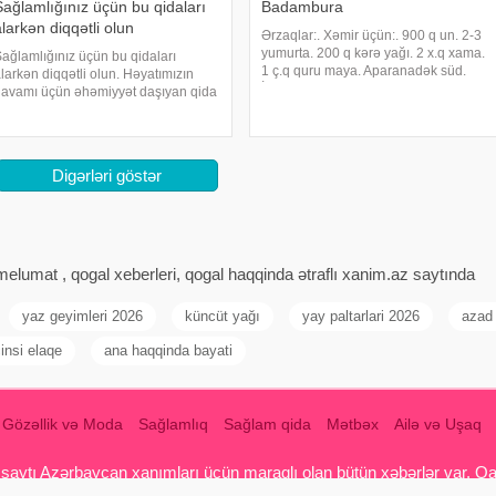
Sağlamlığınız üçün bu qidaları
Badambura
larkən diqqətli olun
Ərzaqlar:. Xəmir üçün:. 900 q un. 2-3
yumurta. 200 q kərə yağı. 2 x.q xama.
ağlamlığınız üçün bu qidaları
1 ç.q quru maya. Aparanadək süd.
larkən diqqətli olun. Həyatımızın
İçlik üçün: . 500 q badam ləpəsi. 500
avamı üçün əhəmiyyət daşıyan qida
q şəkər tozu. 1/4 ç.q hil. Yağlamaq
addələrini alarkən, ya da
üçün: 400-450 q kərə yağı.
axlayarkən lazım olan diqqəti
Hazırlanması:
östəririkmi? Qidaların alınmasından
azırlanmasına və bişirilməsin
Digərləri göstər
elumat , qogal xeberleri, qogal haqqinda ətraflı xanim.az saytında
yaz geyimleri 2026
küncüt yağı
yay paltarlari 2026
azad
insi elaqe
ana haqqinda bayati
Gözəllik və Moda
Sağlamlıq
Sağlam qida
Mətbəx
Ailə və Uşaq
aytı Azərbaycan xanımları üçün maraqlı olan bütün xəbərlər var. Qadin
 qadınları, yemek reseptləri , Hamilə qadın , ana südü, uşaqlar, uşa