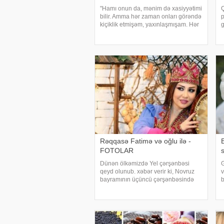
"Hamı onun da, mənim də xasiyyətimi
Ç
bilir. Amma hər zaman onları görəndə
p
kiçiklik etmişəm, yaxınlaşmışam. Hər
g
şey qısqanclıqdan başladı. Əgər
b
tələbə "Azərbaycanın səsi"nə gəlib
b
iştirak edirsə, hər kəs sözün
ə
q
Rəqqasə Fatimə və oğlu ilə -
FOTOLAR
Dünən ölkəmizdə Yel çərşənbəsi
G
qeyd olunub. xəbər verir ki, Novruz
v
bayramının üçüncü çərşənbəsində
b
axşam.az-ın qonağı rəqqasə Fatimə
d
Fətəliyeva və oğlu Hüseyn qonaq
o
olub. F.Fətəliyeva uşaqlıq xatirələrini
d
bölüşüb:. "Novru
q