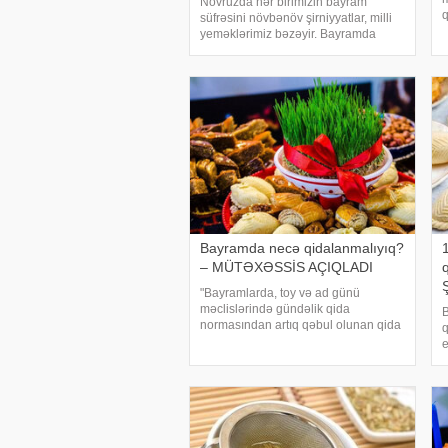
Novruzda hər birimizin bayram
q
süfrəsini növbənöv şirniyyatlar, milli
A
yeməklərimiz bəzəyir. Bayramda
y
bolluca paxlava, şəkərbura, qoğal,
q
badambura və saymaqla bitməyən
l
şirniyyatlardan yeyib, kefini çıxartdıq.
Lakin bayramd
Bayramda necə qidalanmalıyıq?
– MÜTƏXƏSSİS AÇIQLADI
"Bayramlarda, toy və ad günü
məclislərində gündəlik qida
B
normasından artıq qəbul olunan qida
q
orqanizmdə bir çox sağlamlıq
e
problemlərinə yol açır". . xəbər verir
6
ki, bu sözləri -a açıqlamasında
t
sağlam qidalanma mütəxəssis
1