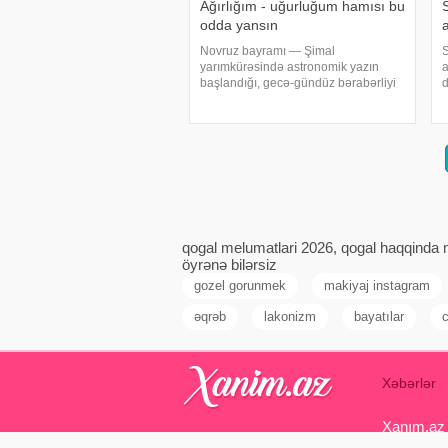
Ağırlığım - uğurluğum hamısı bu
odda yansın
a
Novruz bayramı — Şimal
S
yarımkürəsində astronomik yazın
a
başlandığı, gecə-gündüz bərabərliyi
d
günündə (martın 20-si, 21-i və ya 22-
m
sində) keçirilir. Bir sıra xalqlar yaz
s
fəslinin gəlməsini təbiətin canlanması
g
ilə bağlamış, b
h
qogal melumatlari 2026, qogal haqqinda m
öyrənə bilərsiz
gozel gorunmek
makiyaj instagram
əqrəb
lakonizm
bayatılar
c
Xəbərlər
Xanım.az s
Azərbaycan