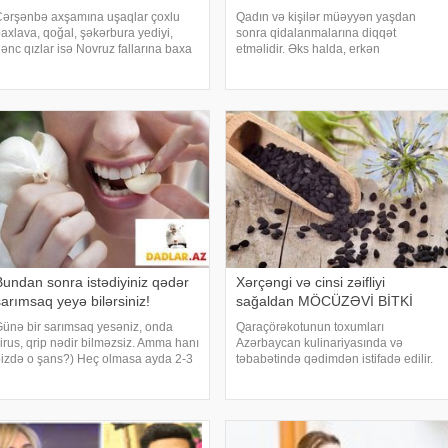
ərşənbə axşamına uşaqlar çoxlu
Qadın və kişilər müəyyən yaşdan
axlava, qoğal, şəkərbura yediyi,
sonra qidalanmalarına diqqət
ənc qızlar isə Novruz fallarına baxa
etməlidir. Əks halda, erkən
iləcəyi üçün sevinir. Axı qızlar fala
yaşlanmaq, sonsuzluq, artıq çəki kimi
axmağı çox sevir, həm də bu
bir çox problemlər üzə çıxacaq. xəbər
yləncəli fallar bayram axşamı əhvalı
verir ki, mütəxəssislər 30 yaşdan
aldırır. Novru
sonra uzaq durmalı olduğunu
Bundan sonra istədiyiniz qədər
Xərçəngi və cinsi zəifliyi
sarımsaq yeyə bilərsiniz!
sağaldan MÖCÜZƏVİ BİTKİ
ünə bir sarımsaq yesəniz, onda
Qaraçörəkotunun toxumları
irus, qrip nədir bilməzsiz. Amma hanı
Azərbaycan kulinariyasında və
izdə o şans?) Heç olmasa ayda 2-3
təbabətində qədimdən istifadə еdilir.
iş yeyin). Dünyanın ən faydalı bitkisi
Qoğalların üstünə vurulan və
lan sarımsaq bütün xəstəliklərin
bulkaları bəzəyən qaraçörəkotu
ərmanıdır, ondan hətta xərçəng belə
toxumlarının sağlamlığınıza olan
orxur
faydaları saymaqla bitmir!. -ın
sağlamlı