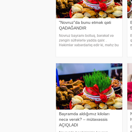
"Novruz"da bunu etmək qəti
QADAĞANDIR
5
Novruz bayramı bolluq, bərəkət və
B
zəngin süfrələrlə yadda qalır. .
q
Həkimlər xəbərdarlıq edir ki, məhz bu
m
günlərdə demək olar hər kəsin etdiyi
h
bəzi vərdişlər sağlamlıq üçün ciddi
a
risk yarada bilər. . Bayramın dadını
a
çıxarma
o
Bayramda aldığımız kiloları
necə verək? – mütəxəssis
h
AÇIQLADI
B
m