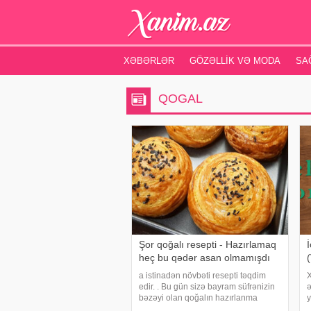
XƏBƏRLƏR
GÖZƏLLIK VƏ MODA
SA
QOGAL
Şor qoğalı resepti - Hazırlamaq
İ
heç bu qədər asan olmamışdı
a istinadən növbəti resepti təqdim
X
edir. . Bu gün sizə bayram süfrənizin
ə
bəzəyi olan qoğalın hazırlanma
y
qaydasından danışacağıq. Sosial
S