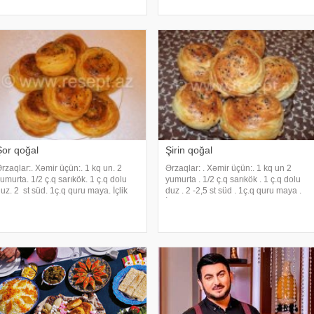
Hazırlanması:. Una su, duz və may
n – 2 kq. İçliyin hazırlanması üçün
azım olan ərzaqlar:. Yumurta – 2
ədəd
Şor qoğal
Şirin qoğal
rzaqlar:. Xəmir üçün:. 1 kq un. 2
Ərzaqlar: . Xəmir üçün:. 1 kq un 2
umurta. 1/2 ç.q sarıkök. 1 ç.q dolu
yumurta . 1/2 ç.q sarıkök . 1 ç.q dolu
uz. 2 st süd. 1ç.q quru maya. İçlik
duz . 2 -2,5 st süd . 1ç.q quru maya .
çün:. 2 st un,. 1 ç.q duz,. 10-11 x.q
İçlik üçün:. 1st un, . 1 st şəkər tozu, .
ridilmiş kərə yağı,. 1/4 ç.q istiot. 2
3x.q əridilmiş kərə yağı, . 1/4 ç.q hil .
.q cirə. 2 ç.q razyana. 1/3 ç.
İstəsəniz qoğalın için