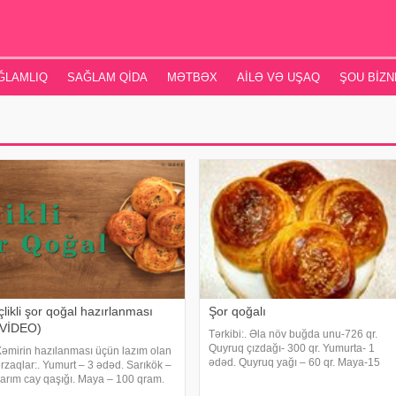
ĞLAMLIQ
SAĞLAM QIDA
MƏTBƏX
AILƏ VƏ UŞAQ
ŞOU BIZN
çlikli şor qoğal hazırlanması
Şor qoğalı
(VİDEO)
Tərkibi:. Əla növ buğda unu-726 qr.
Quyruq çızdağı- 300 qr. Yumurta- 1
əmirin hazılanması üçün lazım olan
ədəd. Quyruq yağı – 60 qr. Maya-15
rzaqlar:. Yumurt – 3 ədəd. Sarıkök –
qr. Zirə-1q. Zəfəran-0,5 qr. Razyana-2
arım cay qaşığı. Maya – 100 qram.
qr. Qara istiot-0,5 qr. Xaşxaş-3qr. Duz.
u – apardığı qədər. Düz – bir cimdik.