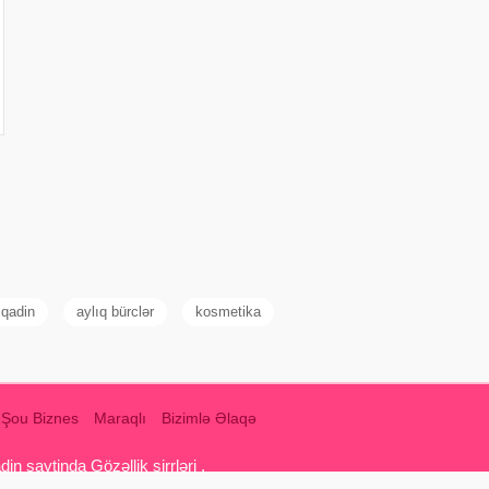
 qadin
aylıq bürclər
kosmetika
Şou Biznes
Maraqlı
Bizimlə Əlaqə
 saytinda Gözəllik sirrləri ,
q yemekleri, intim münasibətlər, qadin