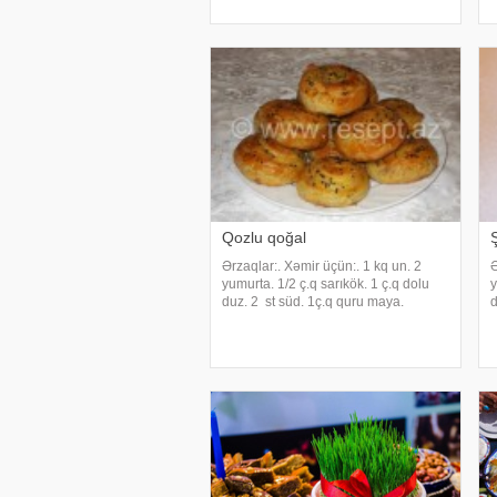
şəbəkələrdə "MyFoodChannel" adı
U
ilə tanınan səhifəyə istinadən milli
l
mətbəximizi
Qozlu qoğal
Ərzaqlar:. Xəmir üçün:. 1 kq un. 2
Ə
yumurta. 1/2 ç.q sarıkök. 1 ç.q dolu
y
duz. 2 st süd. 1ç.q quru maya.
d
Yuxaların araları üçün: 1 st qoz
ü
ləpəsi. Yuxaları yaymaq üçün: əlavə
ə
un. İçlik üçün:. 250 q şəkər tozu. 250
ç
q qoz. 1/