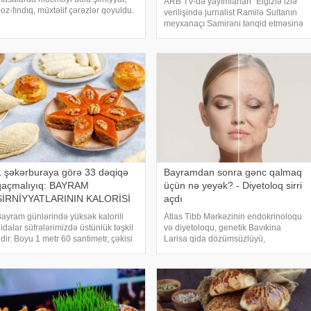
ARB TV-də yayımlanan "Elgizlə izlə"
oz-fındıq, müxtəlif çərəzlər qoyuldu.
verilişində jurnalist Ramilə Sultanın
ilənin bütün üzvləri uşaqdan tutmuş
meyxanaçı Samirəni tənqid etməsinə
aşlıya kimi çayla paxlava, şəkərbura,
Nazilə Səfərli sərt reaksiya verib. .
oğal yeyəcək, tez-tez də ağzına
xəbər verir ki, şairə, meyxanaçı
əbləbi atacaq
Samirəni rəqsinə görə tənqid edənlər
1 şəkərburaya görə 33 dəqiqə
Bayramdan sonra gənc qalmaq
qaçmalıyıq: BAYRAM
üçün nə yeyək? - Diyetoloq sirri
ŞİRNİYYATLARININ KALORİSİ
açdı
ayram günlərində yüksək kalorili
Atlas Tibb Mərkəzinin endokrinoloqu
idalar süfrələrimizdə üstünlük təşkil
və diyetoloqu, genetik Bavıkina
dir. Boyu 1 metr 60 santimetr, çəkisi
Larisa qida dözümsüzlüyü,
3 kiloqram olan və hərəkətsiz həyat
genetikanın qidalanma vərdişlərinə
ərzi keçirən bir qadın gün ərzində
təsiri haqqında danışıb. Ekspert eyni
550 kalori almalıdır. Hesablamalar
zamanda ideal bədən quruluşuna
qovuşmağın sirlərini d