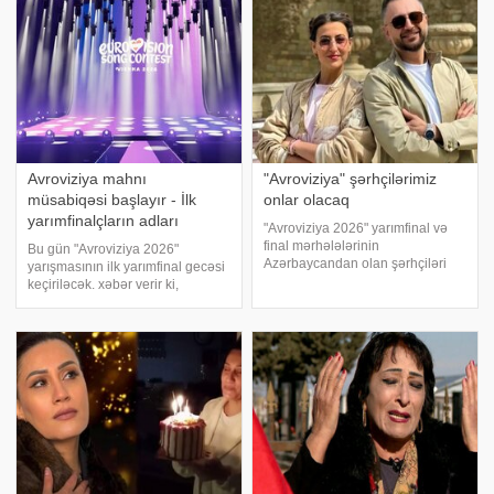
Avroviziya mahnı
"Avroviziya" şərhçilərimiz
müsabiqəsi başlayır - İlk
onlar olacaq
yarımfinalçların adları
"Avroviziya 2026" yarımfinal və
final mərhələlərinin
Bu gün "Avroviziya 2026"
Azərbaycandan olan şərhçiləri
yarışmasının ilk yarımfinal gecəsi
bəlli olub. xəbər verir ki, bu
keçiriləcək. xəbər verir ki,
haqda İctimai TV məlumat yayıb.
müsabiqənin 70-ci buraxılışı
Bildirilib ki, kanalın aparıcıları
Avstriyanın paytaxtı Vyanada baş
Aysel Zahidqızı və Azər
tutacaq və bu gecə 15 ölkə finala
Süleymanl
vəsiqə uğrunda mübarizə
aparacaq