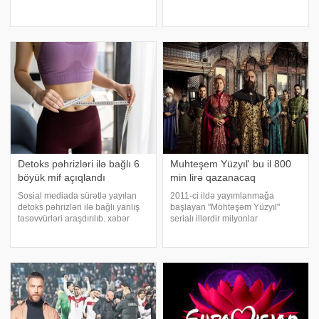
dəyişib. . Qeyd edək ki, Nicatın
Ciu-Citsu Çempionatında iştirak
anası da qısa zaman öncə ağır
edib. Türkiyə mətbuatına
xəstəlikdən vəfat edib. . Aysel. /
istinadən xəbər verir ki, o,
sözügedən yarışd
Detoks pəhrizləri ilə bağlı 6
Muhteşem Yüzyıl' bu il 800
böyük mif açıqlandı
min lirə qazanacaq
Sosial mediada sürətlə yayılan
2011-ci ildə yayımlanmağa
detoks pəhrizləri ilə bağlı yanlış
başlayan "Möhtəşəm Yüzyıl"
təsəvvürləri araşdırılıb. xəbər
serialı illərdir milyonlar
verir ki, BBC-nin Qida üzrə yazarı
qazanmağa davam edir. Türkiyə
və diyetoloqu Tai İbitoye bu
mətbuatına istinadən xəbər verir
barədə faydalı açıqlamalar verib.
ki, serialın "youtube" kanalının
Belə ki, o, karbohidratla
2026-cı ildə əldə edəcəy