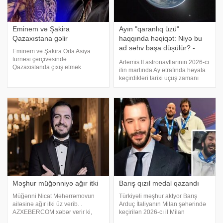
Eminem və Şakira
Ayın "qaranlıq üzü"
Qazaxıstana gəlir
haqqında həqiqət: Niyə bu
ad səhv başa düşülür? -
Eminem və Şakira Orta Asiya
FOTO
turnesi çərçivəsində
Artemis II astronavtlarının 2026-cı
Qazaxıstanda çıxış etmək
ilin martında Ay ətrafında həyata
planlarını təsdiqləyiblər. xəbər
keçirdikləri tarixi uçuş zamanı
verir ki, konsertlərin 2026-cı ildə
çəkdikləri möhtəşəm fotolar
Almatıdakı Mərkəzi Stadionda
köhnə bir sualı yenidən gündəmə
keçirilməsi planlaşdırılır. Tərəflər
gətirdi: Ayın qaranlıq tərəfi
hazırda tarixlər
doğrudanmı hər zaman
qaranlıqdır?
Məşhur müğənniyə ağır itki
Barış qızıl medal qazandı
Müğənni Nicat Məhərrəmovun
Türkiyəli məşhur aktyor Barış
ailəsinə ağır itki üz verib. .
Arduç İtaliyanın Milan şəhərində
AZXEBERCOM xəbər verir ki,
keçirilən 2026-cı il Milan
sənətçinin atası dünyasını
Beynəlxalq Açıq Turniri – IBJJF