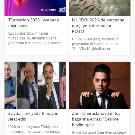
"Eurovision 2026" Vyanada
MÜJDƏ: 2026-da xərçəngə
keçiriləcək
qarşı yeni dərmanlar... -
FOTO
"Eurovision 2026" mahnı
müsabiqəsi Avstriyanın Vyana
COVİD-19-a qarşı hazırladığı
şəhərində keçiriləcək. Bu barədə
peyvəndlə dünyada tanınan
Avstriya mediası məlumat yayıb.
"BioNTech" şirkəti uzun
Qeyd edək ki, ötən il "Eurovision"
müddətdir üzərində çalışdığı
mahnı müsabiqəsi İsveçrənin
xərçəng müalicəsində irəliləyişlər
Bazel şəhərində keçirilib
əldə etdiklərini elan edib. -a
istinadən xəbər verir ki, şirkətin
qurucularında
6 ayda Türkiyədə 8 maşhur
Zaur Əmiraslanovdan toy
vəfat edib
bazarına etiraz: "Səsimə
heyfim gəlir
2026-cı ilin ilk yarısı Türkiyənin
mədəniyyət, incəsənət və media
Əməkdar artist Zaur Əmiraslanov