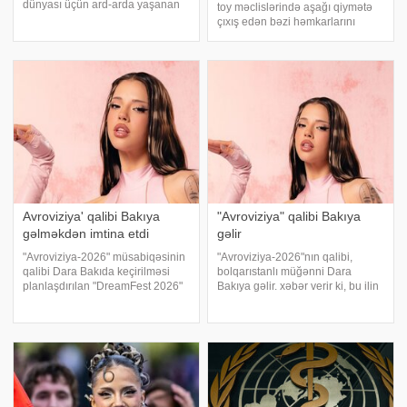
dünyası üçün ard-arda yaşanan
toy məclislərində aşağı qiymətə
ağır itkilərlə yadda qaldı. xəbər
çıxış edən bəzi həmkarlarını
verir ki, altı ayı ərzində ölkənin
tənqid edib. xəbər verir ki,
elm, kino, teatr, musiqi və mətbuat
"Efirdən kənar" verilişində qonaq
sahəsində dərin iz qoymu
olan sənətçi bildirib ki, bəzi
tanınmış müğənnilər böyü
Avroviziya' qalibi Bakıya
"Avroviziya" qalibi Bakıya
gəlməkdən imtina etdi
gəlir
"Avroviziya-2026" müsabiqəsinin
"Avroviziya-2026"nın qalibi,
qalibi Dara Bakıda keçirilməsi
bolqarıstanlı müğənni Dara
planlaşdırılan "DreamFest 2026"
Bakıya gəlir. xəbər verir ki, bu ilin
festivalında iştirakdan imtina
ən çox danışılan ifaçılarından
edib. xəbər verir ki, bu barədə
olan Dara beynəlxalq musiqi
"Songfestival Azerbaijan" səhifəs
festivalı olan DREAM FEST 2026-
da səhnəyə çıxacaq. Festiva