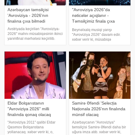
Azərbaycan təmsilçisi
"Avroviziya 2026"da
'Avroviziya - 2026'nın
nəticələr açıqlanır -
finalına çıxa bilmədi
Təmsilçimiz finala çıxa
biləcək? - CANLI YAYIM
Avstriyada keçirilən "Avroviziya-
Beynəlxalq musiqi yarışı
2026" mahnı müsabiqəsinin ikinci
"Avroviziya 2026" davam edir.
yarımfinal mərhələsi keçirilib.
xəbər verir ki, müsabiqə
xəbər verir ki, müsabiqədə 2
Avstriyanın paytaxtı Vyana
nömrə altında "Just Go" adlı
şəhərində keçirilir. Bu gecə
mahnısı ilə çıxış edən
keçirilən ikinci yarımfinal
Azərbaycan təmsilçis
mərhələsində ölkəmizi JIVA
(Cəmilə Həşimova) təmsi
Eldar Bolqarıstanın
Samirə Əfəndi 'Selecția
"Avroviziya 2026" milli
Naționala 2026'nın finalında
finalında qonaq olacaq
münsif olacaq
"Avroviziya 2011" qalibi Eldar
Azərbaycanın "Avroviziya"
Qasımov Bolqarıstana
təmsilçisi Samirə Əfəndi daha bir
yollanacaq. xəbər verir ki, o,
uğura imza atıb. xəbər verir ki,