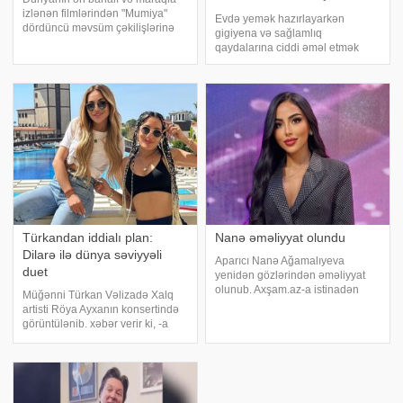
FOTO
izlənən filmlərindən "Mumiya"
Evdə yemək hazırlayarkən
dördüncü məvsüm çəkilişlərinə
gigiyena və sağlamlıq
başlayır. . xarici mətbuata
qaydalarına ciddi əməl etmək
istinadən xəbər verir ki,
lazımdır. Mətbəxlərdə estetik
beynəlxalq film nəşrlərinin verdiyi
görünüşünə görə üstünlük
məlumata görə Brendan Freyze
verdiyimiz bəzi məhsullar
sağlamlığımıza ciddi zərər vura
bilər. Məlum olub ki, bəzi "təbii"
Türkandan iddialı plan:
Nanə əməliyyat olundu
Dilarə ilə dünya səviyyəli
Aparıcı Nanə Ağamalıyeva
duet
yenidən gözlərindən əməliyyat
olunub. Axşam.az-a istinadən
Müğənni Türkan Vəlizadə Xalq
xəbər verir ki, bu barədə o özü
artisti Röya Ayxanın konsertində
payalaşım edib. Aparıcı illərdir
görüntülənib. xəbər verir ki, -a
görmə qabiliyyətində olan
danışan ifaçı 2026-cı illə bağlı
problemlərdən qurtulduğunu
planlarını bölüşərək yay
bildirib:. "2013-c
mövsümündə iddialı layihələrlə
çıxış etməyə hazırlaşdığını bildirib