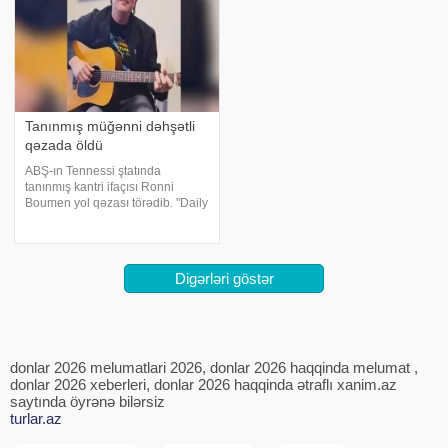
Tanınmış müğənni dəhşətli
qəzada öldü
ABŞ-ın Tennessi ştatında
tanınmış kantri ifaçısı Ronni
Boumen yol qəzası törədib. "Daily
Star"a istinadən xəbər verir ki, 64
yaşlı musiqiçi Eşlend-Siti
şəhərində motosiklet qəzasında
həyatını itirib. Hadisə martı
Digərləri göstər
donlar 2026 melumatlari 2026, donlar 2026 haqqinda melumat ,
donlar 2026 xeberleri, donlar 2026 haqqinda ətraflı xanim.az
saytında öyrənə bilərsiz
turlar.az