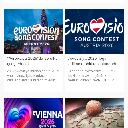
Bolqarıstanın "Avroviziya 2026"
sənətçi Moldovanın "Selecția
milli final gecəsində xüsusi
Naționala 2026" yarışmasının
qonaq olacaq. Eyni zamanda
milli finalında münsif qismində
gecəyə Albaniyanın bu ilki
yer alacaq. O, 1
təmsilçis
"Avroviziya 2026"da 35 ölkə
Avroviziya 2026' ləğv
çıxış edəcək
edilmək təhlükəsi altındadır
AYB Avrovizya müsabiqənin 70-ci
Niderland "Avroviziya 2026"nı
yubileyində iştirak edəcək
boykot etməyi düşünür. xəbər
ölkələrin siyahısını təqdim edib.
verir ki, ölkənin "AVROTROS"
xəbər verir ki, siyahıya əsasən bu
yayım şirkəti müsabiqədə imtina
il müsabiqədə 35 ölkə iştirak
barədə məlumat yayıb. Bildirilib
edəcək. 3 ölkə – Bolqarıstan,
ki, buna səbəb Qəzza zolağında
Ruminiya və Moldova
davam edən münaqiş
müsabiqəyə ger