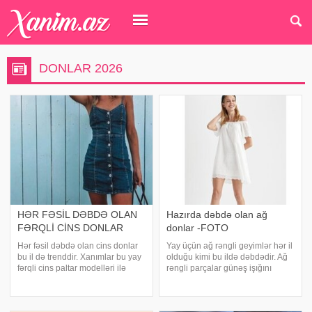
DONLAR 2026
HƏR FƏSİL DƏBDƏ OLAN
Hazırda dəbdə olan ağ
FƏRQLİ CİNS DONLAR
donlar -FOTO
Hər fəsil dəbdə olan cins donlar
Yay üçün ağ rəngli geyimlər hər il
bu il də trenddir. Xanımlar bu yay
olduğu kimi bu ildə dəbdədir. Ağ
fərqli cins paltar modelləri ilə
rəngli parçalar günəş işığını
gözəl görünüşə sahib olacaqlar.
özünə çəkir və bədəni sərin
Beləliklə, fərqli cins don
saxlayır. Həmçinin bu rəng
modellərinin fotolentini təqdim
zərifliyin simvolu kimi də bilinir.