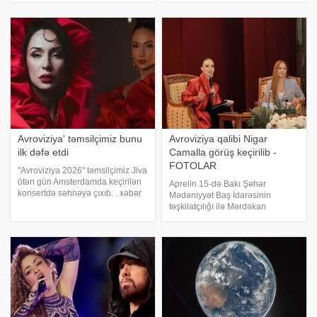
Qaynarinfo-ya açıqlamasında
yayımlamayacağını açıqlayıb.
meyxana ifaçısı Ağamirzə
xəbər verir ki, RTVE-nin qərarı
Məmmədo
İspaniya hökuməti tərəfindən
dəstəklənib
Avroviziya' təmsilçimiz bunu
Avroviziya qalibi Nigar
ilk dəfə etdi
Camalla görüş keçirilib -
FOTOLAR
"Avroviziya 2026" təmsilçimiz Jiva
ötən gün Amsterdamda keçirilən
Aprelin 15-də Bakı Şəhər
konsertdə səhnəyə çıxıb. . xəbər
Mədəniyyət Baş İdarəsinin
verir ki, "AFAS Live" konsert
təşkilatçılığı ilə Mərdəkan
zalında "Avroviziya"
Mədəniyyət Sarayında
iştirakçılarının yer aldığı gecədə
Beynəlxalq Mədəniyyət Günü ilə
Jiva "Jus
əlaqədar Avroviziya qalibi Nigar
Camalla görüş keçirilib. xəbər
verir ki, görüş ərzində sevilə