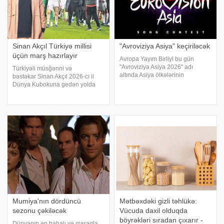
Sinan Akçıl Türkiyə millisi
"Avroviziya Asiya" keçiriləcək
üçün marş hazırlayır
Avropa Yayım Birliyi bu gün
"Avroviziya Asiya 2026" adı
Türkiyəli müsğənni və
altında Asiya ölkələrinin
bəstəkar Sinan Akçıl 2026-cı il
yarışacağı yeni müsabiqəni elan
Dünya Kubokuna gedən yolda
edib. xəbər verir ki, müsabiqə 14
yarışan Türkiyənin milli
noyabr tarixində Taylandın
komandası üçün sürpriz
Bangkok şəhərində baş tutacaq.
hazırlayır. Türkiyə mətbuatına
Hazırd
istinadən xəbər verir
ki, Akçıl, Türkiyə millisi üçün özəl
mahn
Mumiya'nın dördüncü
Mətbəxdəki gizli təhlükə:
sezonu çəkiləcək
Vücuda daxil olduqda
böyrəkləri sıradan çıxarır -
Dünyanın ən bahalı və maraqla