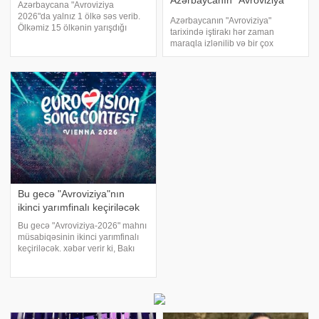
Azərbaycanın "Avroviziya"
Azərbaycana "Avroviziya
tarixi
2026"da yalnız 1 ölkə səs verib.
Azərbaycanın "Avroviziya"
Ölkəmiz 15 ölkənin yarışdığı
tarixində iştirakı hər zaman
ikinci yarımfinalda 15-ci yerdə
maraqla izlənilib və bir çox
qərarlaşıb. "Just go" mahnısı ilə
unudulmaz nəticələrlə yadda
səhnəyə çıxan təmsilçimiz Jiva-
qalıb. Lakin son illərdə bu uğurlu
ya cəmi 2 xalı Bolqarısta
ənənəni davam etdirmək əvvəlki
qədər asan olmayıb. 2008-ci ildə
Bu gecə "Avroviziya"nın
ikinci yarımfinalı keçiriləcək
Bu gecə "Avroviziya-2026" mahnı
müsabiqəsinin ikinci yarımfinalı
keçiriləcək. xəbər verir ki, Bakı
vaxtı ilə 23:00-da baş tutacaq
ikinci yarımfinalda da 15 ölkənin
nümayəndələri mübarizə
aparacaq. İkinci yarımfinalı