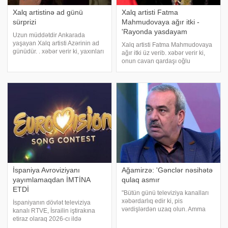
Xalq artistinə ad günü
Xalq artisti Fatma
sürprizi
Mahmudovaya ağır itki -
'Rayonda yasdayam
Uzun müddətdir Ankarada
yaşayan Xalq artisti Azərinin ad
Xalq artisti Fatma Mahmudovaya
günüdür. . xəbər verir ki, yaxınları
ağır itki üz verib. xəbər verir ki,
ona gecə saatlarında sürpriz
onun cavan qardaşı oğlu
edərək evinə yollanıblar. . Həmin
dünyasını dəyişib. Xalq artisti -a
görüntüləri izləyiciləri ilə bölüşən
məlumatı təsdiqləyib.
ifaçı "9 may 2026, geec
Redaksiyamıza açıqlama verən
xalq artisti "Hazırda rayona
gəlmişəm
İspaniya Avroviziyanı
Ağamirzə: 'Gənclər nəsihətə
yayımlamaqdan İMTİNA
qulaq asmır
ETDİ
"Bütün günü televiziya kanalları
xəbərdarlıq edir ki, pis
İspaniyanın dövlət televiziya
vərdişlərdən uzaq olun. Amma
kanalı RTVE, İsrailin iştirakına
gənclər çox vaxt bunu dinləmir,
etiraz olaraq 2026-cı ildə
deyilənləri eşitmirlər". Bunu
Avroviziya Mahnı Müsabiqəsini