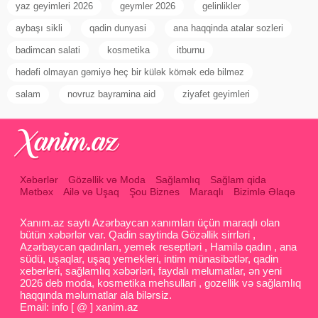
yaz geyimleri 2026
geymler 2026
gelinlikler
aybaşı sikli
qadin dunyasi
ana haqqinda atalar sozleri
badimcan salati
kosmetika
itburnu
hədəfi olmayan gəmiyə heç bir külək kömək edə bilməz
salam
novruz bayramina aid
ziyafet geyimleri
Xəbərlər
Gözəllik və Moda
Sağlamlıq
Sağlam qida
Mətbəx
Ailə və Uşaq
Şou Biznes
Maraqlı
Bizimlə Əlaqə
Xanım.az saytı Azərbaycan xanımları üçün maraqlı olan
bütün xəbərlər var. Qadin saytinda Gözəllik sirrləri ,
Azərbaycan qadınları, yemek reseptləri , Hamilə qadın , ana
südü, uşaqlar, uşaq yemekleri, intim münasibətlər, qadin
xeberleri, sağlamlıq xəbərləri, faydalı melumatlar, ən yeni
2026 deb moda, kosmetika mehsullari , gozellik və sağlamlıq
haqqında məlumatlar ala bilərsiz.
Email: info [ @ ] xanim.az