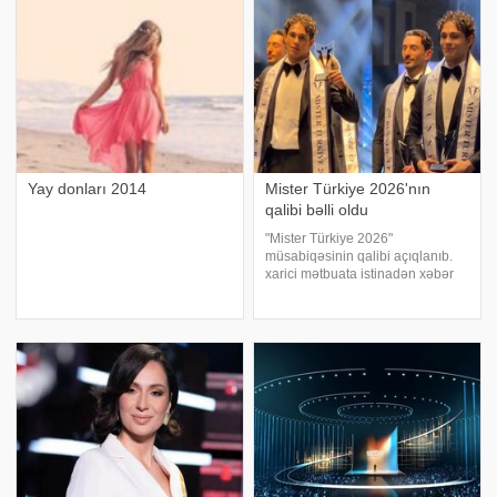
edirik:
Buna görə də ağ donlar qadınla
Yay donları 2014
Mister Türkiye 2026'nın
qalibi bəlli oldu
"Mister Türkiye 2026"
müsabiqəsinin qalibi açıqlanıb.
xarici mətbuata istinadən xəbər
verir ki, 30 iştirakçının mübarizə
apardığı finalda Rizenin Ardeşen
rayonundan olan Doğukan
Navdar birinci olaraq "Miste