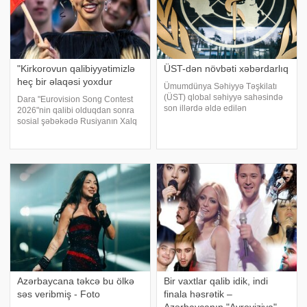
"Kirkorovun qalibiyyətimizlə
ÜST-dən növbəti xəbərdarlıq
heç bir əlaqəsi yoxdur
Ümumdünya Səhiyyə Təşkilatı
(ÜST) qlobal səhiyyə sahəsində
Dara "Eurovision Song Contest
son illərdə əldə edilən
2026"nin qalibi olduqdan sonra
nailiyyətlərin geriləmə təhlükəsi
sosial şəbəkədə Rusiyanın Xalq
ilə üzləşdiyini açıqlayıb.
artisti Filipp Kirkorovun
qafqazinfo-ya istinadən xəbər
müsabiqədə ifa etdiyi mahnının
verir ki, bu barədə təşkilatın dərc
uğurunda pay sahibi olması ilə
etdiyi "Düny
bağlı açıqlamasına münasibət
bildirib
Azərbaycana təkcə bu ölkə
Bir vaxtlar qalib idik, indi
səs veribmiş - Foto
finala həsrətik –