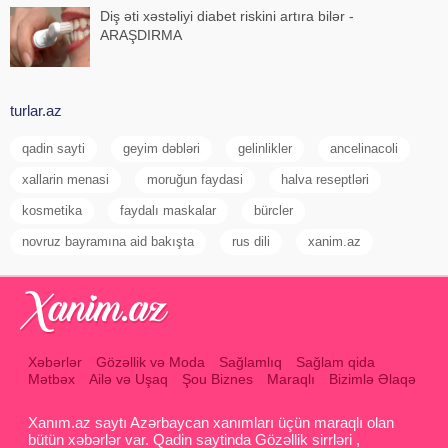
Diş əti xəstəliyi diabet riskini artıra bilər -
ARAŞDIRMA
turlar.az
qadin sayti
geyim dəbləri
gelinlikler
ancelinacoli
xallarin menasi
moruğun faydasi
halva reseptləri
kosmetika
faydalı maskalar
bürcler
novruz bayramına aid bakışta
rus dili
xanim.az
Xəbərlər
Gözəllik və Moda
Sağlamlıq
Sağlam qida
Mətbəx
Ailə və Uşaq
Şou Biznes
Maraqlı
Bizimlə Əlaqə
Xanım.az saytı Azərbaycan xanımları üçün maraqlı olan
bütün xəbərlər var. Qadin saytinda Gözəllik sirrləri ,