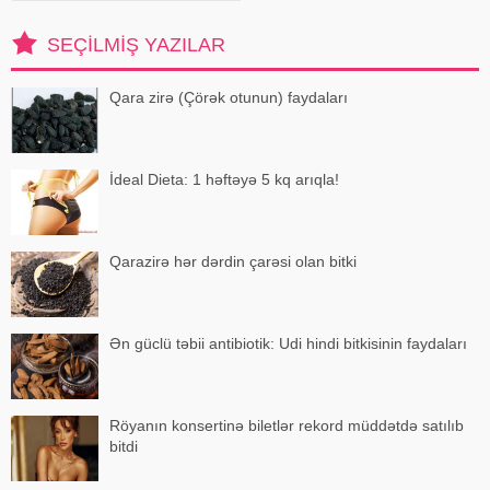
ki, filmin baş rollarında Mehmet
Günsür və Devrim Özka
SEÇILMIŞ YAZILAR
Qara zirə (Çörək otunun) faydaları
İdeal Dieta: 1 həftəyə 5 kq arıqla!
Qarazirə hər dərdin çarəsi olan bitki
Ən güclü təbii antibiotik: Udi hindi bitkisinin faydaları
Röyanın konsertinə biletlər rekord müddətdə satılıb
bitdi