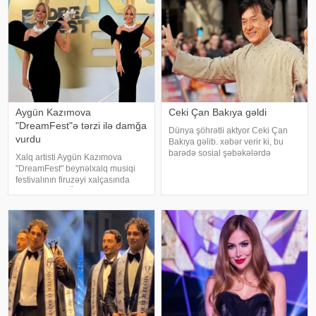
Hadisən
üzərində aparılan toksikoloji
analizləri
Aygün Kazımova
Ceki Çan Bakıya gəldi
"DreamFest"ə tərzi ilə damğa
Dünya şöhrətli aktyor Ceki Çan
vurdu
Bakıya gəlib. xəbər verir ki, bu
barədə sosial şəbəkələrdə
Xalq artisti Aygün Kazımova
məlumat yayılıb. Qeyd edək ki,
"DreamFest" beynəlxalq musiqi
Ceki Çanın "Tanrının Zirehi 4"
festivalının firuzəyi xalçasında
(Armour of God 4: The Ultimatum")
görüntülənib. Ölkənin əsas ulduzu
adlı beynəlxalq fil
tədbirə xüsusi tərzi ilə damğa
vurub. Pop kraliça zövqlü geyimi
və fərqli saç düzümü il