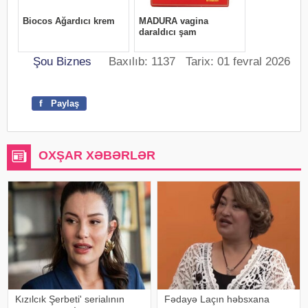
Şou Biznes
Baxılıb: 1137 Tarix: 01 fevral 2026
f
Paylaş
OXŞAR XƏBƏRLƏR
Kızılcık Şerbeti' serialının
Fədayə Laçın həbsxana