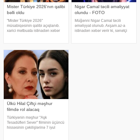
Mister Türkiye 2026'nın qalibi
Nigar Camal təcili əməliyyat
bəlli oldu
olundu - FOTO
"Mister Türkiye 2026"
Müğənni Nigar Camal təcili
müsabiqəsinin qalibi açıqlanıb.
əməliyyat olunub. Axşam.az-a
xarici mətbuata istinadən xəbər
istinadən xəbər verir ki, sənətçi
verir ki, 30 iştirakçının mübarizə
bununla bağlı sosial şəbəkə
apardığı finalda Rizenin Ardeşen
hesabında paylaşım edib. O,
rayonundan olan Doğukan
hazırda reabilitasiya prosesində
Navdar birinci olaraq "Miste
olduğunu bildirib:. "Bu gün
gözlənilmədə
Ülkü Hilal Çiftçi məşhur
filmdə rol alacaq
Türkiyənin məşhur "Aşk
Tesadüfleri Sever" filminin üçüncü
hissəsinin çəkilişlərinə 7 iyul
tarixində start veriləcək. Türkiyə
mətbuatına istinadən xəbər verir