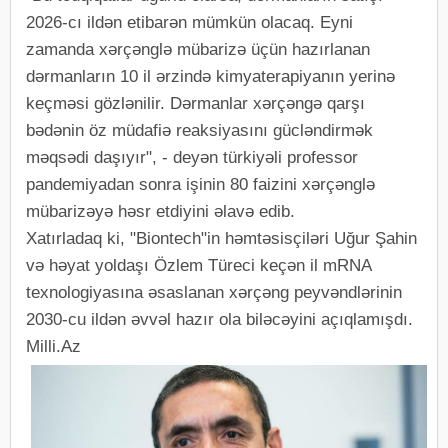
2026-cı ildən etibarən mümkün olacaq. Eyni
zamanda xərçənglə mübarizə üçün hazırlanan
dərmanların 10 il ərzində kimyaterapiyanın yerinə
keçməsi gözlənilir. Dərmanlar xərçəngə qarşı
bədənin öz müdafiə reaksiyasını gücləndirmək
məqsədi daşıyır", - deyən türkiyəli professor
pandemiyadan sonra işinin 80 faizini xərçənglə
mübarizəyə həsr etdiyini əlavə edib.
Xatırladaq ki, "Biontech"in həmtəsisçiləri Uğur Şahin
və həyat yoldaşı Özlem Türeci keçən il mRNA
texnologiyasına əsaslanan xərçəng peyvəndlərinin
2030-cu ildən əvvəl hazır ola biləcəyini açıqlamışdı.
Milli.Az