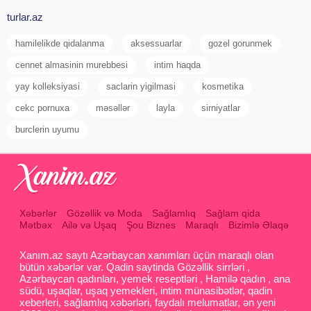
turlar.az
hamilelikde qidalanma
aksessuarlar
gozel gorunmek
cennet almasinin murebbesi
intim haqda
yay kolleksiyasi
saclarin yigilmasi
kosmetika
cekc pornuxa
məsəllər
layla
sirniyatlar
burclerin uyumu
Xəbərlər
Gözəllik və Moda
Sağlamlıq
Sağlam qida
Mətbəx
Ailə və Uşaq
Şou Biznes
Maraqlı
Bizimlə Əlaqə
Xanım.az saytı Azərbaycan xanımları üçün maraqlı olan
bütün xəbərlər var. Qadin saytinda Gözəllik sirrləri ,
Azərbaycan qadınları, yemek reseptləri , Hamilə qadın , ana
südü, uşaqlar, uşaq yemekleri, intim münasibətlər, qadin
xeberleri, sağlamlıq xəbərləri, faydalı melumatlar, ən yeni