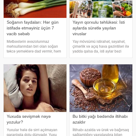
Soğanın faydaları: Hər gün
Yayın qorxulu təhlükəsi: İsti
istifadə etməyiniz üçün 7
aylarda sürətlə yayılan
vacib səbəb
viruslar
Mətbəxlərin əvəzolunmaz
Yay mövsümü istirahət, səyahət,
məhsullarından biri olan soğan
çimərlik və açıq hava gəzintiləri ilə
təkcə yeməklərə dad vermir, həm
yadda qalsa da, isti aylar bəzi
də sağlamlıq üçün çoxsaylı
virus infeksiyalarının yayılması
faydaları ilə seçilir. xəbər verir ki,
üçün əlverişli şərait yarada bilər.
tərkibindəki vitaminlər, minerallar
Buna səbəb təkcə yüksək
və antioksidantlar sayəsində soğa
temperatur deyil. Açıq havad
Yuxuda sevişmək nəyə
Bu bitki yağı bədəndə iltihabı
yozulur?
azaldır
Yuxular hələ də sirri açılmayan
İltihabı azalda və ürək və bağırsaq
qaranlıqla dolu dünyadır. Yuxu
sağlamlığını yaxşılaşdıra bilən