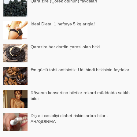
Qara zirə (Çörək otunun) faydaları
İdeal Dieta: 1 həftəyə 5 kq arıqla!
Qarazirə hər dərdin çarəsi olan bitki
Ən güclü təbii antibiotik: Udi hindi bitkisinin faydaları
Röyanın konsertinə biletlər rekord müddətdə satılıb
bitdi
Diş əti xəstəliyi diabet riskini artıra bilər -
ARAŞDIRMA