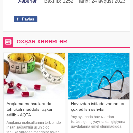
Xəbərlər
Baxılıb: 1252 Tarix: 24 avqust 2023
f
Paylaş
OXŞAR XƏBƏRLƏR
Arıqlama məhsullarında
Hovuzdan istifadə zamanı ən
təhlükəli maddələr aşkar
çox edilən səhvlər
edilib - AQTA
Yay aylarında hovuzlardan
istifadə geniş yayılsa da, gigiyena
Arıqlama məhsullarının tərkibində
qaydalarına əməl olunmadıqda
insan sağlamlığı üçün ciddi
müxtəlif infeksiyalara yoluxma
təhlükə yaradan maddələr aşkar