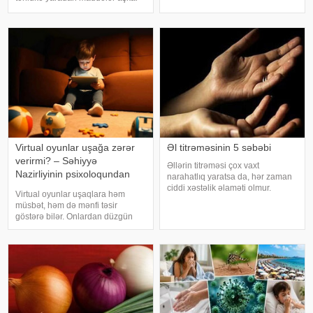
riski artır. xəbər verir ki, hovuza
edilib. xəbər verir ki, bunu
girməzdən əvvəl və çıxdıqdan
Azərbaycan Respublikasının Qida
sonra duş qəbul etmək, hovuz
Təhlükəsizliyi Agentliyinin (AQTA)
kənarınd
Qida təhlükəsizliyi şöbəsinin
müdir
Virtual oyunlar uşağa zərər
Əl titrəməsinin 5 səbəbi
verirmi? – Səhiyyə
Əllərin titrəməsi çox vaxt
Nazirliyinin psixoloqundan
narahatlıq yaratsa da, hər zaman
tövsiyələr
ciddi xəstəlik əlaməti olmur.
Virtual oyunlar uşaqlara həm
Mütəxəssislərin sözlərinə görə,
müsbət, həm də mənfi təsir
bəzi hallarda bu vəziyyət gündəlik
göstərə bilər. Onlardan düzgün
faktorlarla bağlı olur və aradan
rejimdə istifadə edildikdə zehni
qalxa bilər. Fransız mətbuatın
inkişafı dəstəkləsə də, həddindən
artıq oynanılması fiziki və psixoloji
problemlərə səbəb ola bilər