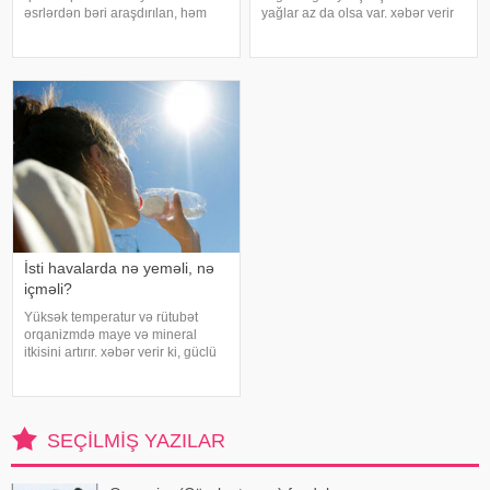
əsrlərdən bəri araşdırılan, həm
yağlar az da olsa var. xəbər verir
alimlərin, həm də mistika ilə
ki, kətan yağı ənənəvi olaraq
məşğul olanların cavabını tapmaq
işlədici və yara sağalması üçün
istədiyi tapmacadır. Fərqli və
istifadə edilən üyüdülmüş və
rəngarəng yuxular bəzən də
preslənmiş kətan toxumlarında
cinsəlikl
İsti havalarda nə yeməli, nə
içməli?
Yüksək temperatur və rütubət
orqanizmdə maye və mineral
itkisini artırır. xəbər verir ki, güclü
tərləmə nəticəsində yaranan su
və mineral çatışmazlığı huşun
itirilməsinə, başgicəllənmə və
ürəkbulanma kimi hallara səbəb
SEÇILMIŞ YAZILAR
ol