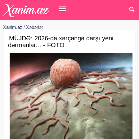
Xanim.az
/
Xəbərlər
MÜJDƏ: 2026-da xərçəngə qarşı yeni
dərmanlar... - FOTO