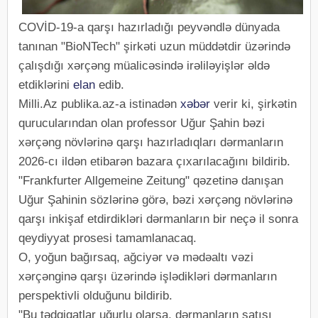
COVİD-19-a qarşı hazırladığı peyvəndlə dünyada
tanınan "BioNTech" şirkəti uzun müddətdir üzərində
çalışdığı xərçəng müalicəsində irəliləyişlər əldə
etdiklərini
elan
edib.
Milli.Az publika.az-a istinadən
xəbər
verir ki, şirkətin
qurucularından olan professor Uğur Şahin bəzi
xərçəng növlərinə qarşı hazırladıqları dərmanların
2026-cı ildən etibarən bazara çıxarılacağını bildirib.
"Frankfurter Allgemeine Zeitung" qəzetinə danışan
Uğur Şahinin sözlərinə görə, bəzi xərçəng növlərinə
qarşı inkişaf etdirdikləri dərmanların bir neçə il sonra
qeydiyyat prosesi tamamlanacaq.
O, yoğun bağırsaq, ağciyər və mədəaltı vəzi
xərçənginə qarşı üzərində işlədikləri dərmanların
perspektivli olduğunu bildirib.
"Bu tədqiqatlar uğurlu olarsa, dərmanların satışı