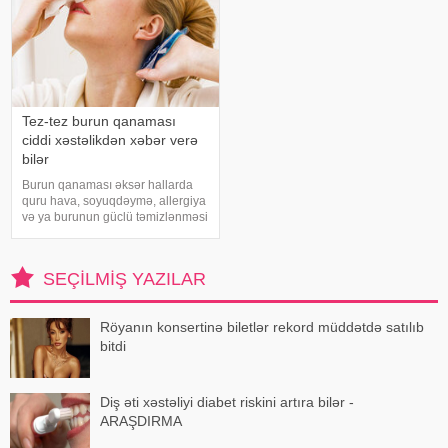
Tez-tez burun qanaması
ciddi xəstəlikdən xəbər verə
bilər
Burun qanaması əksər hallarda
quru hava, soyuqdəymə, allergiya
və ya burunun güclü təmizlənməsi
nəticəsində yaranır və təhlükəli
olmur. xəbər verir ki, lakin qanama
tez-tez təkrarlanır, çox olursa və
SEÇILMIŞ YAZILAR
ya çətin dayanırsa, mütlə
Röyanın konsertinə biletlər rekord müddətdə satılıb
bitdi
Diş əti xəstəliyi diabet riskini artıra bilər -
ARAŞDIRMA