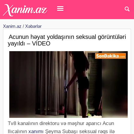
Xanim.az
/
Xəbərlər
Acunun həyat yoldaşının seksual görüntüləri
yayıldı – VİDEO
Tv8 kanalının direktoru və məşhur aparıcı Acun
Ilıcalının
xanımı
Şeyma Subaşı seksual rəqs ilə