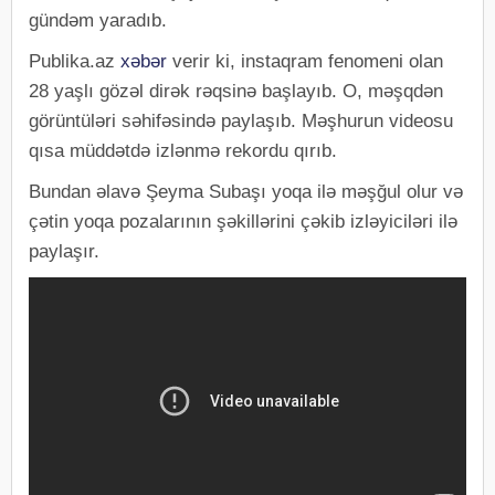
gündəm yaradıb.
Publika.az
xəbər
verir ki, instaqram fenomeni olan
28 yaşlı gözəl dirək rəqsinə başlayıb. O, məşqdən
görüntüləri səhifəsində paylaşıb. Məşhurun videosu
qısa müddətdə izlənmə rekordu qırıb.
Bundan əlavə Şeyma Subaşı yoqa ilə məşğul olur və
çətin yoqa pozalarının şəkillərini çəkib izləyiciləri ilə
paylaşır.