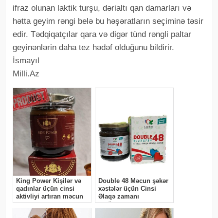
ifraz olunan laktik turşu, dərialtı qan damarları və
hətta geyim rəngi belə bu həşəratların seçiminə təsir
edir. Tədqiqatçılar qara və digər tünd rəngli paltar
geyinənlərin daha tez hədəf olduğunu bildirir.
İsmayıl
Milli.Az