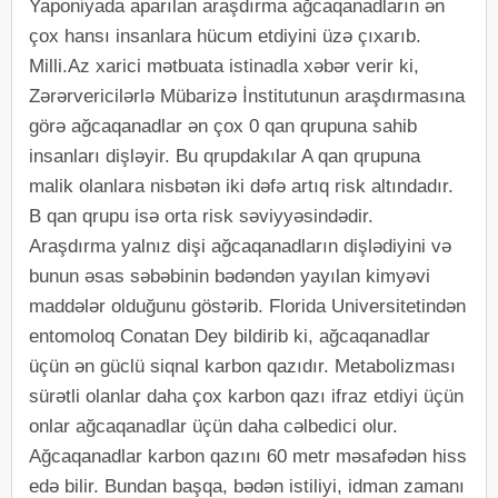
Yaponiyada aparılan araşdırma ağcaqanadların ən
çox hansı insanlara hücum etdiyini üzə çıxarıb.
Milli.Az xarici mətbuata istinadla xəbər verir ki,
Zərərvericilərlə Mübarizə İnstitutunun araşdırmasına
görə ağcaqanadlar ən çox 0 qan qrupuna sahib
insanları dişləyir. Bu qrupdakılar A qan qrupuna
malik olanlara nisbətən iki dəfə artıq risk altındadır.
B qan qrupu isə orta risk səviyyəsindədir.
Araşdırma yalnız dişi ağcaqanadların dişlədiyini və
bunun əsas səbəbinin bədəndən yayılan kimyəvi
maddələr olduğunu göstərib. Florida Universitetindən
entomoloq Conatan Dey bildirib ki, ağcaqanadlar
üçün ən güclü siqnal karbon qazıdır. Metabolizması
sürətli olanlar daha çox karbon qazı ifraz etdiyi üçün
onlar ağcaqanadlar üçün daha cəlbedici olur.
Ağcaqanadlar karbon qazını 60 metr məsafədən hiss
edə bilir. Bundan başqa, bədən istiliyi, idman zamanı