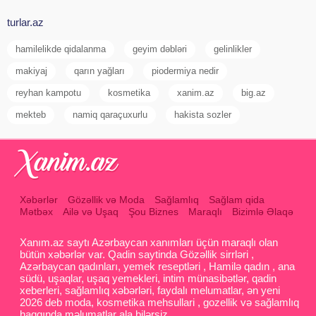
turlar.az
hamilelikde qidalanma
geyim dəbləri
gelinlikler
makiyaj
qarın yağları
piodermiya nedir
reyhan kampotu
kosmetika
xanim.az
big.az
mekteb
namiq qaraçuxurlu
hakista sozler
Xəbərlər
Gözəllik və Moda
Sağlamlıq
Sağlam qida
Mətbəx
Ailə və Uşaq
Şou Biznes
Maraqlı
Bizimlə Əlaqə
Xanım.az saytı Azərbaycan xanımları üçün maraqlı olan
bütün xəbərlər var. Qadin saytinda Gözəllik sirrləri ,
Azərbaycan qadınları, yemek reseptləri , Hamilə qadın , ana
südü, uşaqlar, uşaq yemekleri, intim münasibətlər, qadin
xeberleri, sağlamlıq xəbərləri, faydalı melumatlar, ən yeni
2026 deb moda, kosmetika mehsullari , gozellik və sağlamlıq
haqqında məlumatlar ala bilərsiz.