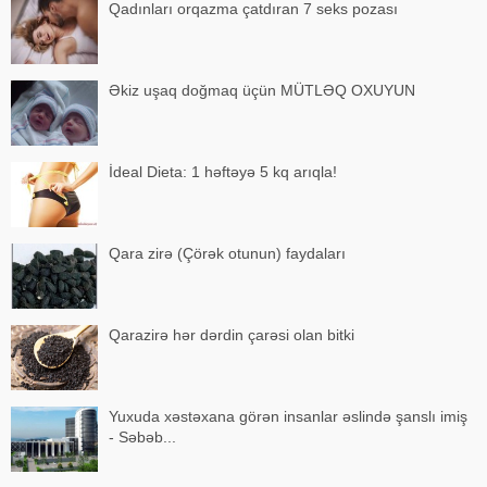
Qadınları orqazma çatdıran 7 seks pozası
Əkiz uşaq doğmaq üçün MÜTLƏQ OXUYUN
İdeal Dieta: 1 həftəyə 5 kq arıqla!
Qara zirə (Çörək otunun) faydaları
Qarazirə hər dərdin çarəsi olan bitki
Yuxuda xəstəxana görən insanlar əslində şanslı imiş
- Səbəb...