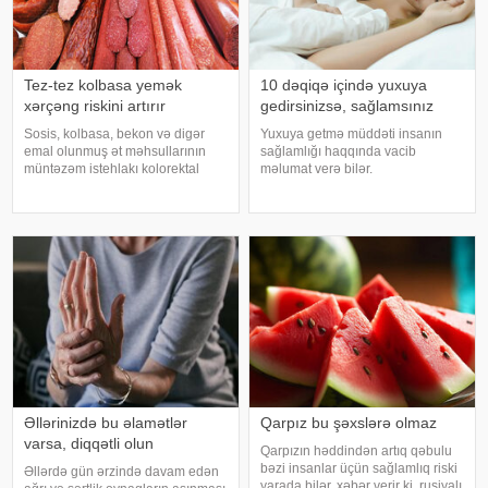
Tez-tez kolbasa yemək
10 dəqiqə içində yuxuya
xərçəng riskini artırır
gedirsinizsə, sağlamsınız
Sosis, kolbasa, bekon və digər
Yuxuya getmə müddəti insanın
emal olunmuş ət məhsullarının
sağlamlığı haqqında vacib
müntəzəm istehlakı kolorektal
məlumat verə bilər.
(yoğun və düz bağırsaq) xərçəngi
Mütəxəssislərin fikrincə, ideal vaxt
riskini artıra bilər. xəbər verir ki, bu
10-20 dəqiqədir. xəbər verir ki,
barədə Rusiya Səhiyyə
davranış yönümlü yuxu təbabəti
Nazirliyinin Milli Kliniki
üzrə mütəxəssis Mişel Drerupun
Endokrinologiy
sözlərinə görə
Əllərinizdə bu əlamətlər
Qarpız bu şəxslərə olmaz
varsa, diqqətli olun
Qarpızın həddindən artıq qəbulu
bəzi insanlar üçün sağlamlıq riski
Əllərdə gün ərzində davam edən
yarada bilər. xəbər verir ki, rusiyalı