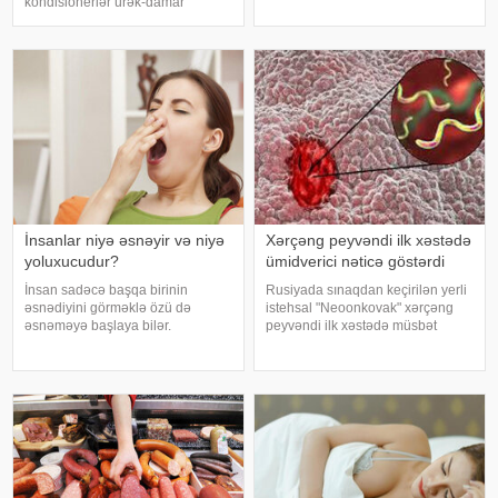
kondisionerlər ürək-damar
hindi bitkisidir. Udi hindinin
xəstəlikləri olan şəxslər üçün ciddi
faydaları saymaqla bitmir. Bəs udi
risk yarada bilər. xəbər verir ki,
hindi bitkisi nədir?. xəbər verir ki,
kardioloqların bildirdiyinə görə,
ə
tərli halda qəfil çox soyuq otağ
İnsanlar niyə əsnəyir və niyə
Xərçəng peyvəndi ilk xəstədə
yoluxucudur?
ümidverici nəticə göstərdi
İnsan sadəcə başqa birinin
Rusiyada sınaqdan keçirilən yerli
əsnədiyini görməklə özü də
istehsal "Neoonkovak" xərçəng
əsnəməyə başlaya bilər.
peyvəndi ilk xəstədə müsbət
Maraqlıdır ki, bu qəribə təsir bəzi
immunoloji reaksiya yaradıb.
heyvanlarda da müşahidə olunur.
xəbər verir ki, bu barədə
xarici mediaya istinadən xəbər
Rusiyanın Milli Elmi-Tədqiqat
verir ki, əsnəmək insan
Epidemiologiya və Mikrobiologiya
orqanizminin ən adi
Mərkəzini