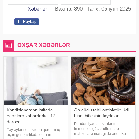
Xəbərlər
Baxılıb: 890 Tarix: 05 iyun 2025
f
Paylaş
OXŞAR XƏBƏRLƏR
Kondisionerdən istifadə
Ən güclü təbii antibiotik: Udi
edənlərə xəbərdarlıq: 17
hindi bitkisinin faydaları
dərəcə
Pandemiyada insanların
immuniteti gücləndirən təbii
Yay aylarında istidən qorunmaq
məhsullara marağı da artdı. Bu
üçün geniş istifadə olunan
qidalardan ən önəmlisi isə udi