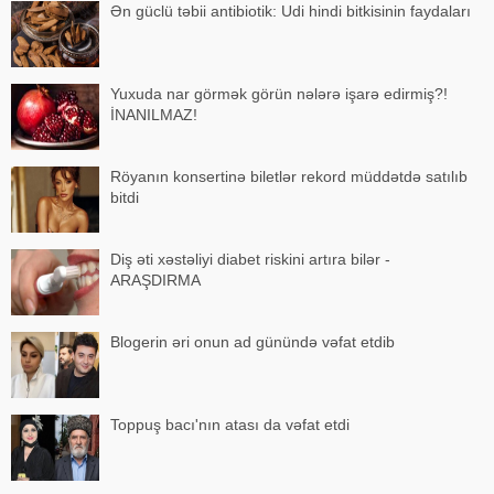
Ən güclü təbii antibiotik: Udi hindi bitkisinin faydaları
Yuxuda nar görmək görün nələrə işarə edirmiş?!
İNANILMAZ!
Röyanın konsertinə biletlər rekord müddətdə satılıb
bitdi
Diş əti xəstəliyi diabet riskini artıra bilər -
ARAŞDIRMA
Blogerin əri onun ad günündə vəfat etdib
Toppuş bacı'nın atası da vəfat etdi