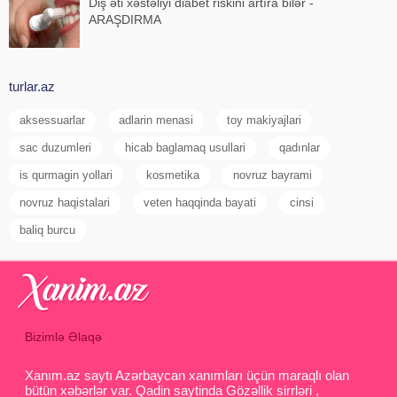
Diş əti xəstəliyi diabet riskini artıra bilər -
ARAŞDIRMA
turlar.az
aksessuarlar
adlarin menasi
toy makiyajlari
sac duzumleri
hicab baglamaq usullari
qadınlar
is qurmagin yollari
kosmetika
novruz bayrami
novruz haqistalari
veten haqqinda bayati
cinsi
baliq burcu
Bizimlə Əlaqə
Xanım.az saytı Azərbaycan xanımları üçün maraqlı olan
bütün xəbərlər var. Qadin saytinda Gözəllik sirrləri ,