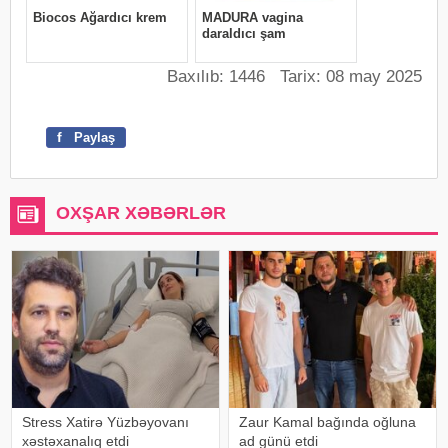
Baxılıb: 1446 Tarix: 08 may 2025
f
Paylaş
OXŞAR XƏBƏRLƏR
Stress Xatirə Yüzbəyovanı
Zaur Kamal bağında oğluna
xəstəxanalıq etdi
ad günü etdi