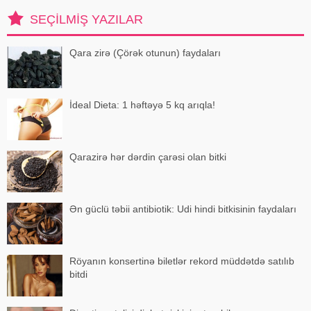
vaxtda həyata keçirilə
SEÇILMIŞ YAZILAR
Qara zirə (Çörək otunun) faydaları
İdeal Dieta: 1 həftəyə 5 kq arıqla!
Qarazirə hər dərdin çarəsi olan bitki
Ən güclü təbii antibiotik: Udi hindi bitkisinin faydaları
Röyanın konsertinə biletlər rekord müddətdə satılıb
bitdi