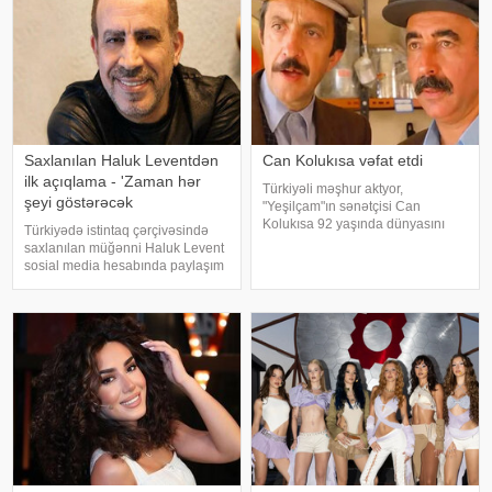
göstərən, öz adları il
Saxlanılan Haluk Leventdən
Can Kolukısa vəfat etdi
ilk açıqlama - 'Zaman hər
Türkiyəli məşhur aktyor,
şeyi göstərəcək
"Yeşilçam"ın sənətçisi Can
Kolukısa 92 yaşında dünyasını
Türkiyədə istintaq çərçivəsində
dəyişib. xəbər verir ki, bu haqda
saxlanılan müğənni Haluk Levent
Türkiyə KİV məlumat yayıb. Aktyor
sosial media hesabında paylaşım
"Kapıcılar Kralı", "Züğürt Ağa",
edərək haqqında yayılan iddialara
"Selamsı
münasibət bildirib. Türkiyə
mətbuatına istinadən xəbər verir
ki, Levent şəxsi həyatı ilə Ahba