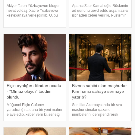
Aktyor Taleh Yüzbəyovun bloger
Aparıcı Zaur Kamal oğlu Rüstəmin
həyat yoldaşı Xatirə Yüzbəyova
ad gününü qeyd edib. axşam.az-a
xəstəxanaya yerləşdirilib. O, bu
istinadən xəbər verir ki, Rüstəmin
barədə sosial media hesabında
15 yaşı tamam olub. Aparıcı
paylaşım edib. "Son zamanlar
övladının özəl gününü əvvəlcə
stressə bağlı olaraq nə düzgün
ailəsi ilə bağ evində qeyd edib.
qidalandım, nə düzgün yatdım.
Daha sonra isə Zaur ailəsi il
Gördü
Elçin ayrılığın dilindən oxudu
Biznes sahibi olan məşhurlar:
- "Olmaz olaydı" təqdim
Kim hansı sahəyə sərmayə
olundu
yatırıb?
Müğənni Elçin Cəfərov
Son illər Azərbaycanda bir sıra
yaradıcılığına daha bir yeni mahnı
məşhur simalar qazanc
əlavə edib. xəbər verir ki, sənətçi
mənbələrini genişləndirərək
bu dəfə "Olmaz olaydı" adlı
müxtəlif sahələrə sərmayə
mahnısını dinləyicilərin ixtiyarına
yatırırlar. Onların arasında
verib. . Bəstənin sözləri Rafael
restoran, kafe, geyim, gözəllik və
Şabanova, musiqisi is
qida sektorunda fəaliyyət