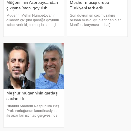
Müğənninin Azərbaycandan
Məşhur musiqi qrupu
çıxışına 'stop' qoyulub
Türkiyəni tərk edir
Müğənni Mehin Hümbətovanın
Son dövrün ən çox müzakirə
ölkədən çıxışına qadağa qoyulub.
olunan musiqi qruplarından olan
xəbər verir ki, bu haqda sənətçi
Manifest karyerası ilə bağlı
özü məlumat yayıb. O bildirib ki,
mühüm qərar qəbul edib. xarici
yay tətilinə də heç yerə gedə
mətbuata istinadən xəbər verir ki,
bilmir:. "2 aydır ölkədən çıxa
qrupun qurucusu və meneceri
bilmirəm. "Stop"u
Tolqa Akış üzvlərin sentyabr
ayında İstanbuldak
Məşhur müğənninin qardaşı
saxlanıldı
İstanbul Anadolu Respublika Baş
Prokurorluğunun koordinasiyası
ilə aparılan istintaq çərçivəsində
Şile Bələdiyyəsinə dair yeni
əməliyyat keçirilib. xəbər verir ki,
İstanbul və İzmir şəhərlərində eyni