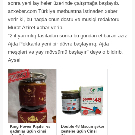
sonra yeni layihələr üzərində çalışmağa başlayıb.
azxeber.com Türkiyə mətbuatına istinadən xəbər
verir ki, bu haqda onun dostu və musiqi redaktoru
Murat Aziret xəbər verib.
"2 il yarımlıq fasilədən sonra bu gündən etibarən əziz
Ajda Pekkanla yeni bir dövrə başlayırıq. Ajda
məşqləri və yay mövsümü başlayır" deyə o bildirib.
Aysel