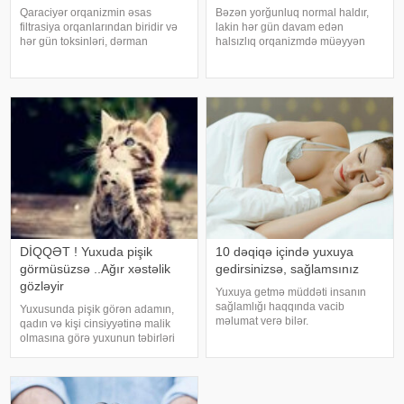
Qaraciyər orqanizmin əsas
Bəzən yorğunluq normal haldır,
filtrasiya orqanlarından biridir və
lakin hər gün davam edən
hər gün toksinləri, dərman
halsızlıq orqanizmdə müəyyən
qalıqlarını və maddələr
problemlərin əlaməti ola bilər.
mübadiləsi nəticəsində yaranan
xəbər verir ki, davamlı
tullantıları emal edir. "Euroonco"
yorğunluğun səbəbləri arasında
federal ekspert onkologiya
qan azlığı, qalxanabənzər vəz
klinikalar
xəstəlikləri, şəkərl
DİQQƏT ! Yuxuda pişik
10 dəqiqə içində yuxuya
görmüsüzsə ..Ağır xəstəlik
gedirsinizsə, sağlamsınız
gözləyir
Yuxuya getmə müddəti insanın
sağlamlığı haqqında vacib
Yuxusunda pişik görən adamın,
məlumat verə bilər.
qadın və kişi cinsiyyətinə malik
Mütəxəssislərin fikrincə, ideal vaxt
olmasına görə yuxunun təbirləri
10-20 dəqiqədir. xəbər verir ki,
dəyişir. Əgər bu yuxunu görən
davranış yönümlü yuxu təbabəti
adam bir kişisə, bu kişinin normal
üzrə mütəxəssis Mişel Drerupun
həyatında diqqətsiz bir şəxsiyyətə
sözlərinə görə
sahib olduğu, ətrafındak