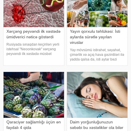
Xərçəng peyvəndi ilk xəstədə
Yayın qorxulu təhlükəsi: İsti
ümidverici nəticə göstərdi
aylarda sürətlə yayılan
viruslar
Rusiyada sınaqdan keçirilən yerli
istehsal "Neoonkovak" xərçəng
Yay mövsümü istirahət, səyahət,
peyvəndi ilk xəstədə müsbət
çimərlik və açıq hava gəzintiləri ilə
immunoloji reaksiya yaradıb.
yadda qalsa da, isti aylar bəzi
xəbər verir ki, bu barədə
virus infeksiyalarının yayılması
Rusiyanın Milli Elmi-Tədqiqat
üçün əlverişli şərait yarada bilər.
Epidemiologiya və Mikrobiologiya
Buna səbəb təkcə yüksək
Mərkəzini
temperatur deyil. Açıq havad
Qaraciyər sağlamlığı üçün ən
Daim yorğunluğunuzun
faydalı 4 qida
səbəbi bu xəstəliklər ola bilər