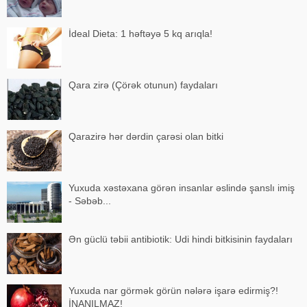
İdeal Dieta: 1 həftəyə 5 kq arıqla!
Qara zirə (Çörək otunun) faydaları
Qarazirə hər dərdin çarəsi olan bitki
Yuxuda xəstəxana görən insanlar əslində şanslı imiş
- Səbəb...
Ən güclü təbii antibiotik: Udi hindi bitkisinin faydaları
Yuxuda nar görmək görün nələrə işarə edirmiş?!
İNANILMAZ!