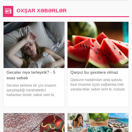
OXŞAR XƏBƏRLƏR
Gecələr niyə tərləyirik? - 5
Qarpız bu şəxslərə olmaz
əsas səbəb
Qarpızın həddindən artıq qəbulu
bəzi insanlar üçün sağlamlıq riski
Gecələr tərləmə bir çox insanın
yarada bilər. xəbər verir ki, rusiyalı
qarşılaşdığı narahatedici
diyetoloq Olqa Yamilovanın
hallardan biridir. xəbər verir ki,
sözlərinə görə, xüsusilə böyrək və
mütəxəssislər bildirirlər ki, bu
şəkərli diabet xəstələri bu
vəziyyət bəzən sadə səbəblərlə
meyvəni ehtiyatla istehla
əlaqəli olsa da, bəzi hallarda
sağlamlıq problemlərinin əlamət