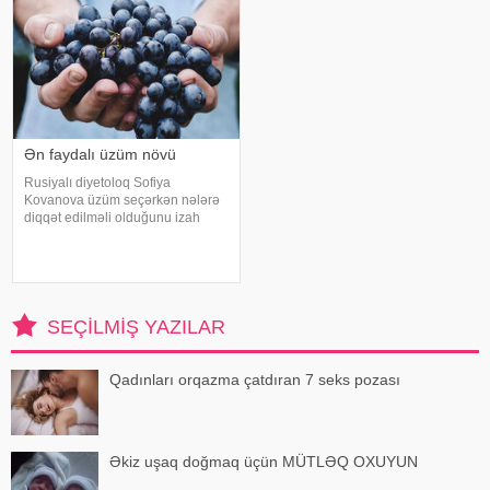
Ən faydalı üzüm növü
Rusiyalı diyetoloq Sofiya
Kovanova üzüm seçərkən nələrə
diqqət edilməli olduğunu izah
edib. -a istinadən xəbər verir ki,
bu barədə o, AİF.ru nəşrinə
müsahibəsində danışıb.
Mütəxəssis qeyd edib ki, tünd
rəngdə olan üzüm sortlar
SEÇILMIŞ YAZILAR
Qadınları orqazma çatdıran 7 seks pozası
Əkiz uşaq doğmaq üçün MÜTLƏQ OXUYUN