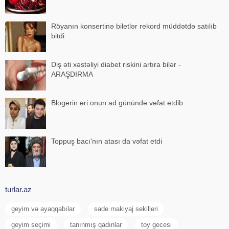
Röyanın konsertinə biletlər rekord müddətdə satılıb
bitdi
Diş əti xəstəliyi diabet riskini artıra bilər -
ARAŞDIRMA
Blogerin əri onun ad günündə vəfat etdib
Toppuş bacı'nın atası da vəfat etdi
turlar.az
geyim və ayaqqabılar
sade makiyaj sekilleri
geyim seçimi
tanınmış qadınlar
toy gecesi