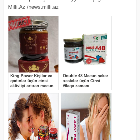
Milli.Az /news.milli.az