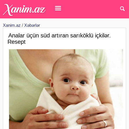
Xanim.az
/
Xəbərlər
Analar üçün süd artıran sarıköklü içkilər.
Resept