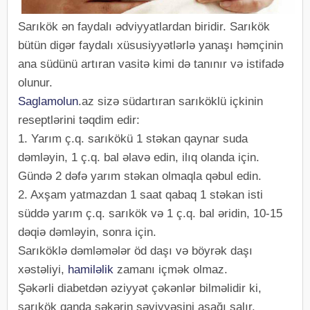
Sarıkök ən faydalı ədviyyatlardan biridir. Sarıkök
bütün digər faydalı xüsusiyyətlərlə yanaşı həmçinin
ana südünü artıran vasitə kimi də tanınır və istifadə
olunur.
Saglamolun
.az sizə südartıran sarıköklü içkinin
reseptlərini təqdim edir:
1. Yarım ç.q. sarıkökü 1 stəkan qaynar suda
dəmləyin, 1 ç.q. bal əlavə edin, ilıq olanda için.
Gündə 2 dəfə yarım stəkan olmaqla qəbul edin.
2. Axşam yatmazdan 1 saat qabaq 1 stəkan isti
süddə yarım ç.q. sarıkök və 1 ç.q. bal əridin, 10-15
dəqiə dəmləyin, sonra için.
Sarıköklə dəmləmələr öd daşı və böyrək daşı
xəstəliyi,
hamiləlik
zamanı içmək olmaz.
Şəkərli diabetdən əziyyət çəkənlər bilməlidir ki,
sarıkök qanda şəkərin səviyyəsini aşağı salır.