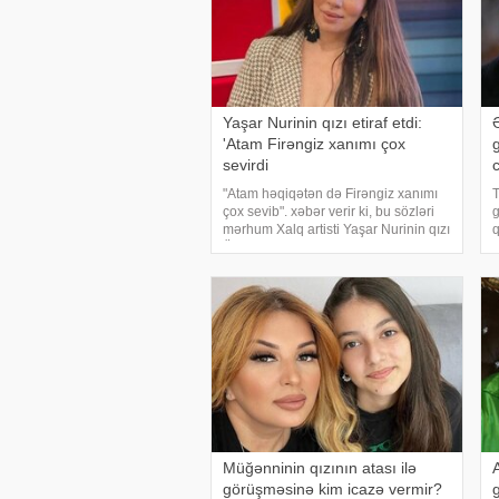
Yaşar Nurinin qızı etiraf etdi:
'Atam Firəngiz xanımı çox
sevirdi
"Atam həqiqətən də Firəngiz xanımı
T
çox sevib". xəbər verir ki, bu sözləri
g
mərhum Xalq artisti Yaşar Nurinin qızı
q
Ülkər "SPACE"
y
telekanalındakı çıxışında deyib.
i
Atasının Firəngiz xanıma olan
m
hisslərində
u
Müğənninin qızının atası ilə
görüşməsinə kim icazə vermir?