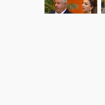
Nazilə Səfərlinin atası: 'Qızlarım
ərə gedəndən sonra ağ günə
çıxdılar' - VİDEO
"
s
"Mənim qızlarım ailə həyatı
7
qurduqdan sonra ağ günə çıxdılar.
q
Onlar ərə gedənə qədər şalvar
i
geyinməyiblər. Qadının abır-həyası
E
onun geyimidir. Buna görə də
qoymamışam. Mən köhnə
adamlardanam. Ucaboy qadına uzun
don yaraşar"