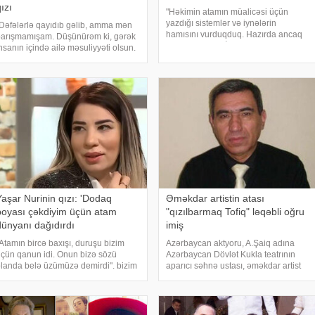
ızı
"Həkimin atamın müalicəsi üçün
yazdığı sistemlər və iynələrin
Dəfələrlə qayıdıb gəlib, amma mən
hamısını vurduqduq. Hazırda ancaq
arışmamışam. Düşünürəm ki, gərək
həb qəbul edir. İki gün əvvəl o özünü
nsanın içində ailə məsuliyyəti olsun.
ötən günlərdən fərqli olaraq daha
gər bu yoxdursa, o heç vaxt ailə
gümrah, daha yaxşı hiss edirdi. Sanki
aşçısı ola bilməz". "axşam.az"a
gözləri açılmışdı
stinadən xəbər verir ki
Yaşar Nurinin qızı: 'Dodaq
Əməkdar artistin atası
boyası çəkdiyim üçün atam
"qızılbarmaq Tofiq" ləqəbli oğru
dünyanı dağıdırdı
imiş
Atamın bircə baxışı, duruşu bizim
Azərbaycan aktyoru, A.Şaiq adına
çün qanun idi. Onun bizə sözü
Azərbaycan Dövlət Kukla teatrının
landa belə üzümüzə demirdi". bizim
aparıcı səhnə ustası, əməkdar artist
edia-ya istinadən xəbər verir ki, bu
Rəhman Rəhmanov atasının qanuni
özləri mərhum Xalq artisti Yaşar
oğru olduğunu etiraf edib. Aktyor bu
urinin müğənni qızı Ülkər qonaq
etirafı "Düz üzünə" verilişində edib:
olduğ