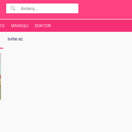
ES
MARAQLI
DOKTOR
turlar.az