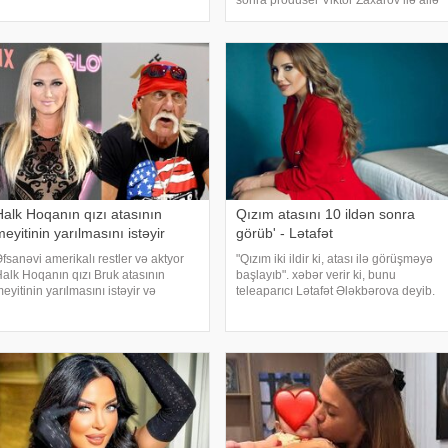
sonra prodüser Viktor Zaxarov ilə ailə
amil Vəliyevin qızı ilə görüşmədiyini
həyatı qurub. Rusiya mətbuatına
eyib. Sənətçi yayılan şəkiləri
istinadən xəbər verir ki o, bu barədə
öz "instaqram" səhifəsində toy
fotosun
Halk Hoqanın qızı atasının
Qızım atasını 10 ildən sonra
eyitinin yarılmasını istəyir
görüb' - Lətafət
fsanəvi amerikalı restler və aktyor
"Qızım iki ildir ki, atası ilə görüşməyə
alk Hoqanın qızı Bruk atasının
başlayıb". xəbər verir ki, bunu
eyitinin yarılmasını istəyir və
teleaparıcı Lətafət Ələkbərova deyib.
roseduru şəxsən maliyyələşdirməyə
"Qonaqcanlı" verilişində qızı haqda
azır olduğunu bəyan edib. xarici
açıqlama verən aparıcı övladının illər
ətbuata istinadən xəbər verir ki, bu
sonra atası il
arədə o, "Instagram"