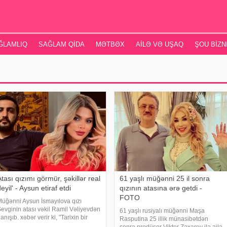
ĞLAMLIQ
SAĞLAM QIDA
MƏTBƏX
AILƏ VƏ UŞAQ
ŞOU BIZN
tası qızımı görmür, şəkillər real
61 yaşlı müğənni 25 il sonra
eyil' - Aysun etiraf etdi
qızının atasına ərə getdi -
FOTO
üğənni Aysun İsmayılova qızı
evginin atası vəkil Ramil Vəliyevdən
61 yaşlı rusiyalı müğənni Maşa
anışıb. xəbər verir ki, "Tarixin bir
Rasputina 25 illik münasibətdən
ünü" verilişində qonaq olan Aysun,