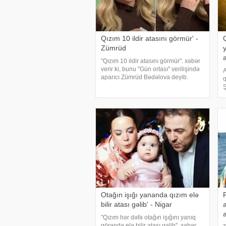
Qızım 10 ildir atasını görmür' -
Zümrüd
"Qızım 10 ildir atasını görmür". xəbər
verir ki, bunu "Gün ortası" verilişində
A
aparıcı Zümrüd Bədəlova deyib.
Valideyn-övlad münasibətlərindən
Ş
danışan aparıcı göz yaşlarını saxlaya
q
bilməyib:. "Kənarda
a
m
x
Otağın işığı yananda qızım elə
bilir atası gəlib' - Nigar
a
"Qızım hər dəfə otağın işığını yanıq
görəndə elə bilir atası gəlib". xəbər