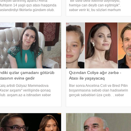
ürkiyəli tanınmış aparıcı Reha
"Bir dəfə belə xətrimə dəyməyib,
uhtarın 14 yaşlı qızı atası haqqında
həmişə can deyib can eşitmişik".
əsləndirdiyi fikirlərlə gündəm olub.
xəbər verir ki, bu sözləri mərhum
ürkiyə mətbuatına istinadən xəbər
aktyor Azər Baxşəliyevin həyat
erir ki, sosial media hesabından
yoldaşı Nigar Baxşəliyeva deyib:.
ideo yayımlayan qız, atasının evinə
"Kaş xətrimə dəyərdi, küsərdim
dönmə
ondan. He
İndiki qızlar çamadanı götürüb
Qızından Coliyə ağır zərbə -
atasının evinə gedir
Atası ilə yaşayacaq
alq artisti Gülyaz Məmmədova
İllər sonra Ancelina Coli və Bred Pitin
Xəzər axşamı" verilişində qonaq
boşanmasına səbəb olan hadisələrin
lub. axşam.az-a istinadən xəbər
gerçək səbəbləri üzə çıxıb. . xəbər
erir ki, müğənni oğlu Ramazan üçün
verir ki, Colinin vəkillərinin iddialarına
lan gəlin arzusundan danışıb.
görə cütlüyün boşanmalarına səbəb
Oğlumu çox sevsin, onun
olan təyyarədəki məşhur davada
ulluğunda dursun