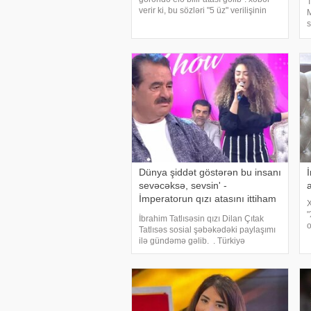
T
verir ki, bu sözləri "5 üz" verilişinin
M
final buraxılışında aktyor Azər
s
Baxşəliyevin xanımı Nigar
T
Baxşəliyeva deyib. 2 yaşında
v
v
Dünya şiddət göstərən bu insanı
sevəcəksə, sevsin' -
İmperatorun qızı atasını ittiham
X
etdi
"
İbrahim Tatlısəsin qızı Dilan Çıtak
o
Tatlısəs sosial şəbəkədəki paylaşımı
v
ilə gündəmə gəlib. . Türkiyə
o
mətbuatına əsasən xəbər verir ki, o
"
üstüörtülü şəkildə atasından şiddət
q
gördüyünü deyib. "Qız övladına qarşı
edilə