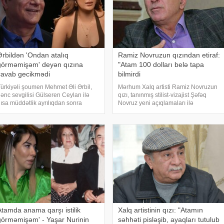
Ərbildən 'Ondan atalıq
Ramiz Novruzun qızından etiraf:
görməmişəm' deyən qızına
"Atam 100 dolları belə tapa
cavab gecikmədi
bilmirdi
ürkiyəli şoumen Mehmet Əli Ərbil,
Mərhum Xalq artisti Ramiz Novruzun
ənc sevgilisi Gülseren Ceylan ilə
qızı, tanınmış stilist-vizajist Şəfəq
ısa müddətlik ayrılıqdan sonra
Novruz yeni açıqlamaları ilə
enidən ailə qurub ata olmaq
gündəmə gəlib. -a istinadən xəbər
stədiyini açıqlayıb. Türkiyə
verir ki, Sura Hüseynin təqdimatında
ətbuatına əsasən xəbər verir ki, 3
"YouTube" layihəsinin qonağı olan
şaq atası Mehmet Əli Ərbi
vizajis
Atamda anama qarşı istilik
Xalq artistinin qızı: "Atamın
görməmişəm' - Yaşar Nurinin
səhhəti pisləşib, ayaqları tutulub