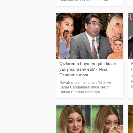
Ələkbərova son açıqlaması ilə
R
yenidən gündəmə gəlib. Sənətçi "Öz
d
aramızda" verilişində qızı ilə bağlı
danışaraq onun gələcək peşə seçimi
barəd
Qızlarımın həyatını qatıldıqları
yarışma məhv etdi' - Nihal
m
Candanın atası
Ə
H
Həyatını itirən fenomen Nihal və
m
Bahar Candanların atası həkim
p
Hakan Candan televiziya
h
proqramında qonaq olub. Türkiyə
m
mətbuatına istinadən xəbər verir ki, o,
b
Nihal Candanın vəfatından sonra ilk
dəfə yaşadıqlarından danışıb