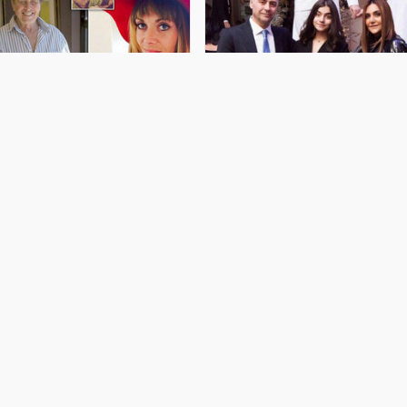
İlon Maskın atasının ögey
Zülfiyyə Xanbabayevanın
qızından uşağı oldu - FOTO
qızının atası ilə FOTOSU
Tesla" və "SpaceX" şirkətlərinin
Xalq artisti Zülfiyyə Xanbabayeva
ahibi, amerikalı iş adamı İlon Maskın
paylaşımı ilə diqqətləri üzərinə
6 yaşlı atası Errol Maskın ögey
cəmləyib. . Sənətçinin məzun qızı
ızından övladı dünyaya gəlib. -ə
Dəniz ailə fotosunu sosial şəbəkə
stinadən xəbər verir ki, Elonun atası
hesabında yayımlayıb. . Şəkildə Xalq
rrol və Heidi Bezuidenhou
artistinin həyat yoldaşı, iş adamı Zaur
Məmmədo