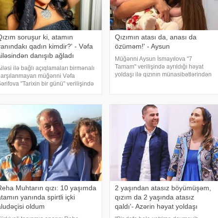
Qızım soruşur ki, atamın
Qızımın atası da, anası da
yanındakı qadın kimdir?' - Vəfa
özüməm!' - Aysun
ailəsindən danışıb ağladı
Müğənni Aysun İsmayılova "7
Tamam" verilişində ayrıldığı həyat
iləsi ilə bağlı açıqlamaları birmənalı
yoldaşı ilə qızının münasibətlərindən
qarşılanmayan müğənni Vəfa
danışıb. xəbər verir ki, sənətçi ayrlılıq
ərifova "Tarixin bir günü" verilişində
ərəfəsində olduğu həyat yoldaşının
onaq olarkən bəzi məqamlara
qızını görmədiyini bildirib. O, qızın
ydınlıq gətirib. xəbər verir ki,
üğənni həyat yoldaşının keçmiş
anımı il
Reha Muhtarın qızı: 10 yaşımda
2 yaşından atasız böyümüşəm,
tamın yanında spirtli içki
qızım da 2 yaşında atasız
aludəçisi oldum
qaldı'- Azərin həyat yoldaşı