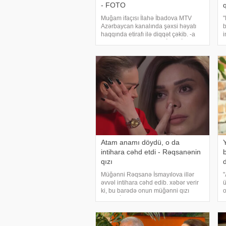
- FOTO
q
Muğam ifaçısı İlahə İbadova MTV
"
Azərbaycan kanalında şəxsi həyatı
b
haqqında etirafı ilə diqqət çəkib. -a
i
istinadən xəbər verir ki, İlahə İbadova
Ə
keçmiş həyat yoldaşı, həmkarı
b
Mirsaleh Əliyevin qızıyla
i
görüşmədiyini deyib:
Atam anamı döydü, o da
intihara cəhd etdi - Rəqsanənin
qızı
Müğənni Rəqsanə İsmayılova illər
"
əvvəl intihara cəhd edib. xəbər verir
ü
ki, bu barədə onun müğənni qızı
o
Aysun İsmayılova "Göz önündə"
m
yutub layihəsində bildirib.
s
"Yadımdadır ki, 2-3 yaşımda heç
N
nəyin üstünd