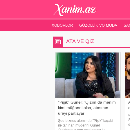
XƏBƏRLƏR
GÖZƏLLIK VƏ MODA
SA
ATA VE QIZ
"Pişik" Günel: "Qızım da mənim
A
kimi müğənni olsa, atasının
d
ürəyi partlayar
M
S
Şou-biznes aləmində "Pişik" ləqəbi
d
ilə tanınan müğənni Günel
g