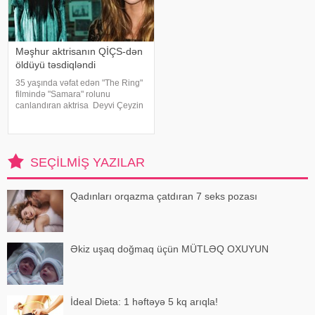
Məşhur aktrisanın QİÇS-dən
öldüyü təsdiqləndi
35 yaşında vəfat edən "The Ring"
filmində "Samara" rolunu
canlandıran aktrisa Deyvi Çeyzin
ölüm səbəbi bəlli olub. xarici
mətbuata istinadən xəbər verir ki,
Los-Anceles İl Tibbi Ekspertiza
İdarəsini
SEÇILMIŞ YAZILAR
Qadınları orqazma çatdıran 7 seks pozası
Əkiz uşaq doğmaq üçün MÜTLƏQ OXUYUN
İdeal Dieta: 1 həftəyə 5 kq arıqla!