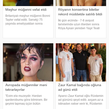
Məşhur müğənni vəfat etdi
Röyanın konsertinə biletlər
rekord müddətdə satılıb bitdi
Britaniyalı məşhur müğənni Bonni
Tayler vəfat edib. Sənətçi 75
İki gün ərzində - 7-8 avqust
yaşında əməliyyatdan sonra
tarixlərində uzun illərdən sonra
dünmyasını dəyişib. Məlumatı
Röya Ayxan yenidən Yaşıl Teatr
"The Sun" nəşri yayıb. /
səhnəsində solo konsert proqramı
ilə çıxış edəcək. Sənətçinin
konsertinə böyük maraq göstərilib
və biletlər qısa zamanda tamamil
Avropada müğənnilər məni
Zaur Kamal bağında oğluna
təkrarlayırlar
ad günü etdi
"Evim elə muzeydir. Hərdən
Aparıcı Zaur Kamal oğlu Rüstəmin
qarderobumu görə bilmirəm. Bir
ad gününü qeyd edib. axşam.az-a
geyimi tapmaq üçün bütün
istinadən xəbər verir ki, Rüstəmin
qutuları, qarderobu boşaltmalı
15 yaşı tamam olub. Aparıcı