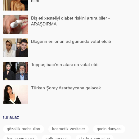
bitdi
Diş əti xəstəliyi diabet riskini artıra bilər -
ARAŞDIRMA
Blogerin əri onun ad günündə vəfat etdib
Toppuş bacı'nın atası da vəfat etdi
Türkan Şoray Azərbaycana gələcək
turlar.az
gözəllik məhsulları
kosmetik vasiteler
qadin dunyasi
banan pirojnasi
sufle resepti
duzlu xəmir işləri