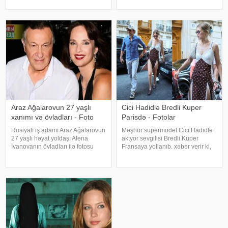
oluram. Evim aksessuarlarla da
övladının özəl gününü əvvəlcə
doludur". axşam.az-a istinadən
ailəsi ilə bağ evində qeyd edib.
bildirir ki, bu sözləri Əməkdar artis
Daha sonra isə Zaur ailəsi il
Araz Ağalarovun 27 yaşlı
Cici Hadidlə Bredli Kuper
xanımı və övladları - Foto
Parisdə - Fotolar
Rusiyalı iş adamı Araz Ağalarovun
Məşhur supermodel Cici Hadidlə
27 yaşlı həyat yoldaşı Alena
aktyor sevgilisi Bredli Kuper
İvanovanın övladları ilə fotosu
Fransaya yollanıb. xəbər verir ki,
yayılıb. Şəkil sosial mediada
cütlük Paris küçələrində əl-ələ
paylaşılıb. Fotoda Alena və
gəzərkən obyektivlərə tuş gəliblər.
A.Ağalarovdan olan iki övladı yer
Qeyd edək ki, müğənni Zayn
alıb. Qeyd edək ki, Araz Ağalarovu
Malikdən ayrıldıqdan sonra Cicini