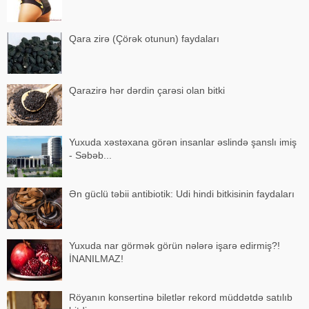
Qara zirə (Çörək otunun) faydaları
Qarazirə hər dərdin çarəsi olan bitki
Yuxuda xəstəxana görən insanlar əslində şanslı imiş
- Səbəb...
Ən güclü təbii antibiotik: Udi hindi bitkisinin faydaları
Yuxuda nar görmək görün nələrə işarə edirmiş?!
İNANILMAZ!
Röyanın konsertinə biletlər rekord müddətdə satılıb