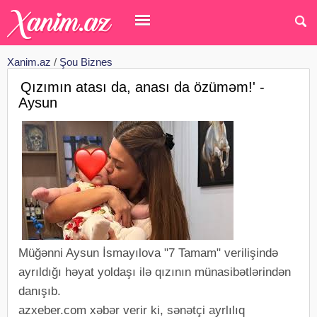
Xanim.az
/
Şou Biznes
Qızımın atası da, anası da özüməm!' -
Aysun
Müğənni Aysun İsmayılova "7 Tamam" verilişində
ayrıldığı həyat yoldaşı ilə qızının münasibətlərindən
danışıb.
azxeber.com xəbər verir ki, sənətçi ayrlılıq