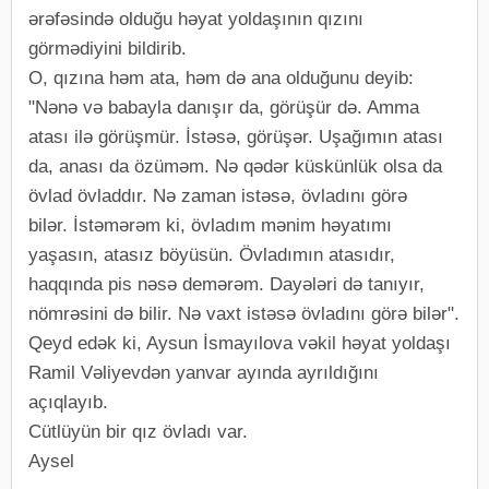
ərəfəsində olduğu həyat yoldaşının qızını
görmədiyini bildirib.
O, qızına həm ata, həm də ana olduğunu deyib:
"Nənə və babayla danışır da, görüşür də. Amma
atası ilə görüşmür. İstəsə, görüşər. Uşağımın atası
da, anası da özüməm. Nə qədər küskünlük olsa da
övlad övladdır. Nə zaman istəsə, övladını görə
bilər. İstəmərəm ki, övladım mənim həyatımı
yaşasın, atasız böyüsün. Övladımın atasıdır,
haqqında pis nəsə demərəm. Dayələri də tanıyır,
nömrəsini də bilir. Nə vaxt istəsə övladını görə bilər".
Qeyd edək ki, Aysun İsmayılova vəkil həyat yoldaşı
Ramil Vəliyevdən yanvar ayında ayrıldığını
açıqlayıb.
Cütlüyün bir qız övladı var.
Aysel