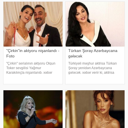
"Çirkin"in aktyoru nişanlandı -
Türkan Şoray Azərbaycana
Foto
gələcək
"Çirkin" serialının aktyoru Olqun
Türkiyəli məşhur aktrisa Türkan
Toker sevgilisi Yağmur
Şoray yenidən Azərbaycana
Karakılınçla nişanlanıb. xəbər
gələcək. xəbər verir ki, aktrisa
verir ki, aktyor sevgilisini Bursada
oktyabrın 25-də Bakıda olacağını
yaşayan ailəsindən istəyib. Tokeri
açıqlayıb. Qeyd edək ki, Türkan
bu özəl günündə həmkarları Diren
Şoray bundan əvvəl bir neçə dəfə
Polatoğulları və Mustaf
şəhərin qonağı olub