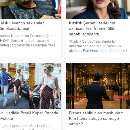
aluk Leventin saxlanılan
Kızılcık Şerbeti' serialının
öməkçisi danışdı
aktrisası Ece İrtemin ölüm
səbəbi açıqlandı
stanbul Respublika Prokurorluğunun
HBAP Dərnəyi ilə bağlı apardığı
"Kızılcık Şerbeti" serialında Işıl
stintaq çərçivəsində saxlanılan Yeliz
obrazını canlandıran 28 yaşlı türk
aya ifadəsində diqqət çəkən iddialar
aktrisası Ece İrtemin ölümünün rəsmi
əsləndirib. xəbər verir ki, yerli KİV-in
səbəbi məlum olub. Bu barədə
əlumatına görə, Haluk Leventin
Demirören Haber Ajansı (DHA)
öməkçis
Türkiyə Məhkəmə-Tibb İnstitutunun
rəyinə istinadə
ici Hadidlə Bredli Kuper Parisdə
Biznes sahibi olan məşhurlar:
 Fotolar
Kim hansı sahəyə sərmayə
yatırıb?
əşhur supermodel Cici Hadidlə