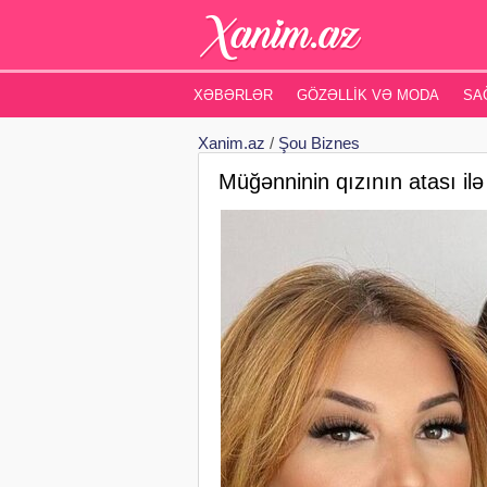
XƏBƏRLƏR
GÖZƏLLIK VƏ MODA
SA
Xanim.az
/
Şou Biznes
Müğənninin qızının atası i