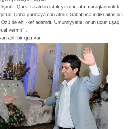
örüşmür. Qarşı tərəfdən istək yoxdur, ata maraqlanmalıdır.
örüb. Daha görməyə can atmır. Səbəb isə indiki ailəsidir.
. Özü də əhli-kef adamdı. Ümumiyyətlə, onun üçün uşaq
ual vermir" .
n adlı bir qızı var.