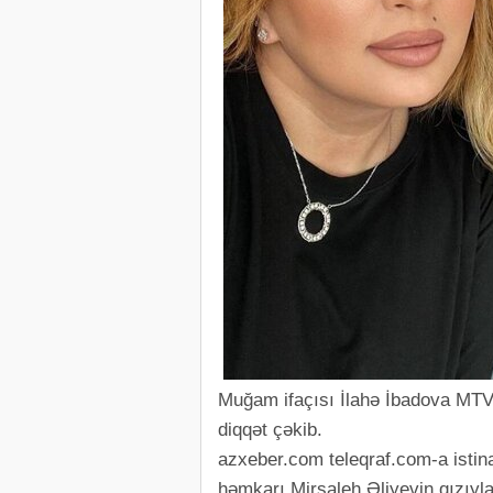
Muğam ifaçısı İlahə İbadova MTV 
diqqət çəkib.
azxeber.com teleqraf.com-a isti
həmkarı Mirsaleh Əliyevin qızıyl