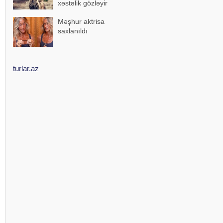
xəstəlik gözləyir
Məşhur aktrisa
saxlanıldı
turlar.az