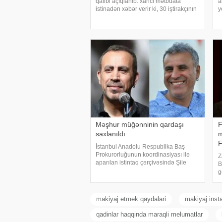
qalibi açıqlanıb. xarici mətbuata
a
istinadən xəbər verir ki, 30 iştirakçının
y
mübarizə apardığı finalda Rizenin
k
Ardeşen rayonundan olan Doğukan
o
Navdar birinci olaraq "Miste
m
s
Məşhur müğənninin qardaşı
F
saxlanıldı
m
İstanbul Anadolu Respublika Baş
Prokurorluğunun koordinasiyası ilə
Z
aparılan istintaq çərçivəsində Şile
B
Bələdiyyəsinə dair yeni əməliyyat
g
keçirilib. xəbər verir ki, İstanbul və
x
İzmir şəhərlərində eyni vaxtda həyata
U
keçirilə
T
makiyaj etmek qaydalari
makiyaj inst
g
qadinlar haqqinda maraqli melumatlar