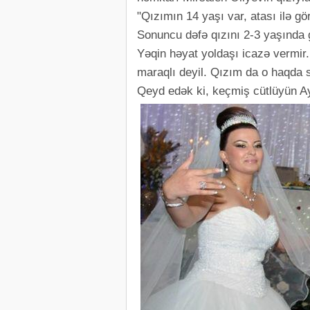
"Qızımın 14 yaşı var, atası ilə g
Sonuncu dəfə qızını 2-3 yaşında g
Yəqin həyat yoldaşı icazə vermir
maraqlı deyil. Qızım da o haqda s
Qeyd edək ki, keçmiş cütlüyün Aya