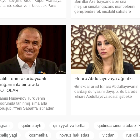
ktyor sevgilisi Bredli Kuper Fransaya
Son illər Azərbaycanda bir sıra
ollanıb. xəbər verir ki, cütlük Paris
məşhur simalar qazanc mənbələrini
üçələrində əl-ələ gəzərkən
genişləndirərək müxtəlif sahələrə
byektivlərə tuş gəliblər. Qeyd edək ki,
sərmayə yatırırlar. Onların arasında
üğənni Zayn Malikdən ayrıldıqdan
restoran, kafe, geyim, gözəllik və qida
onra Cicini
sektorunda fəaliyyət göstərən, öz
adları il
atih Terim azərbaycanlı
Elnarə Abdullayevaya ağır itki
üğənni ilə bir arada —
Əməkdar artist Elnarə Abdullayevanın
FOTOLAR
qardaşı dünyasını dəyişib. Bu barədə
Elnarə Abdullayeva sosial şəbəkə
amiq Hüseynov Türkiyənin
hesabında yazıb. O, kədərini bu
odrumda tanınmış simalarla
sözlərlə ifadə edib:. "Bəzən insan elə
örüşüb. "Yeni Sabah"a istinadən
bir itki yaşayır ki, onu heç bir söz ifad
əbər verir ki, müğənni Yunus Akgün,
ğurcan Çakır, eləcə də məşqçi Fatih
erimləı ünsiyyətdə olub. Z.Hüseynov
agram
qadin sayti
şirniyyat və tortlar
qadinda cinsi isteksizli
örüş zaman
baliq yagi
kosmetika
novruz hakısdası
vicdan
rus dili