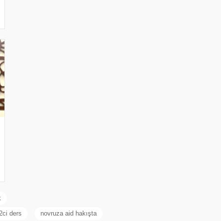
k
 2ci ders
novruza aid hakışta