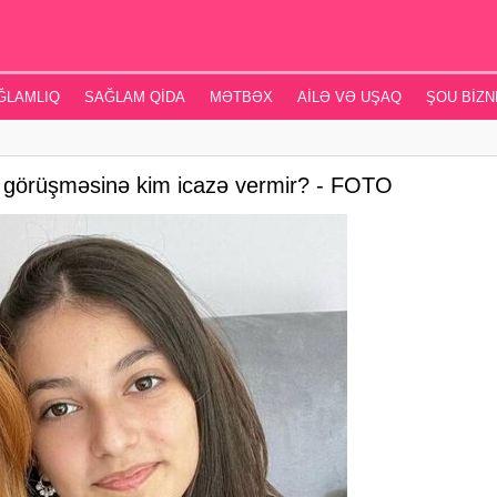
ĞLAMLIQ
SAĞLAM QIDA
MƏTBƏX
AILƏ VƏ UŞAQ
ŞOU BIZN
lə görüşməsinə kim icazə vermir? - FOTO