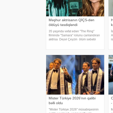
Məşhur aktrisanın QİÇS-dən
H
öldüyü təsdiqləndi
k
35 yaşında vəfat edən "The Ring"
İ
filmində "Samara" rolunu canlandıran
A
aktrisa Deyvi Çeyzin ölüm səbəbi
i
bəlli olub. xarici mətbuata istinadən
K
xəbər verir ki, Los-Anceles İl Tibbi
s
Ekspertiza İdarəsini
m
k
Mister Türkiye 2026'nın qalibi
C
bəlli oldu
-
"Mister Türkiye 2026" müsabiqəsinin
M