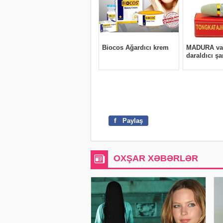
f
Paylaş
OXŞAR XƏBƏRLƏR