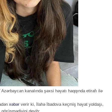
Azərbaycan kanalında şəxsi həyatı haqqında etirafı ilə
nadən
xəbər
verir ki, İlahə İbadova keçmiş həyat yoldaşı,
a görüşmədiyini deyib: