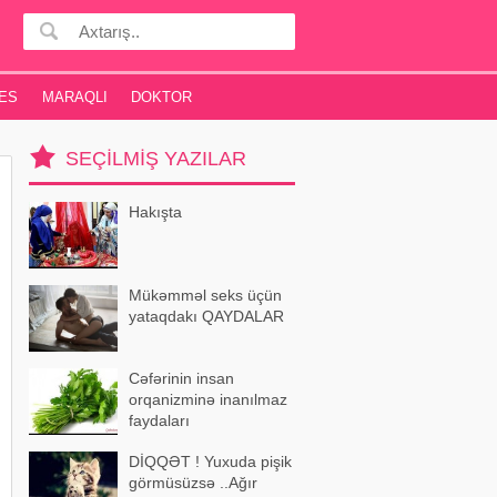
ES
MARAQLI
DOKTOR
SEÇILMIŞ YAZILAR
Hakışta
Mükəmməl seks üçün
yataqdakı QAYDALAR
Cəfərinin insan
orqanizminə inanılmaz
faydaları
DİQQƏT ! Yuxuda pişik
görmüsüzsə ..Ağır