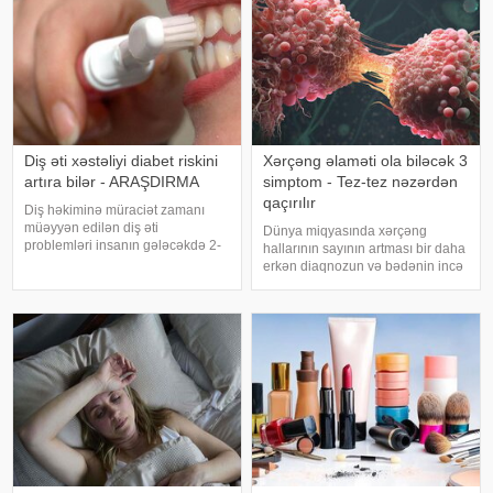
Diş əti xəstəliyi diabet riskini
Xərçəng əlaməti ola biləcək 3
artıra bilər - ARAŞDIRMA
simptom - Tez-tez nəzərdən
qaçırılır
Diş həkiminə müraciət zamanı
müəyyən edilən diş əti
Dünya miqyasında xərçəng
problemləri insanın gələcəkdə 2-
hallarının sayının artması bir daha
ci tip diabetə tutulma riski barədə
erkən diaqnozun və bədənin incə
də məlumat verə bilər. xəbər verir
xəbərdarlıq əlamətlərinin düzgün
ki, "The Lancet Public
şərh edilməsinin vacibliyini
Health" jurnalında dərc olunan v
vurğulayır. Məşhur inancın əksinə
olaraq, xərçəng növləri həmişə
ağı