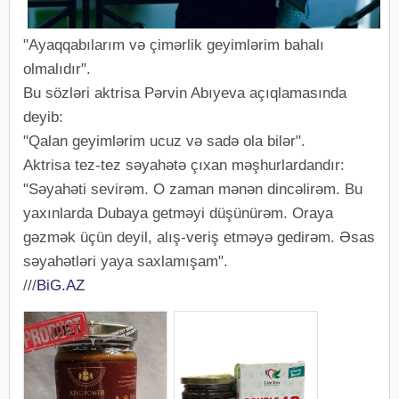
"Ayaqqabılarım və çimərlik geyimlərim bahalı
olmalıdır".
Bu sözləri aktrisa Pərvin Abıyeva açıqlamasında
deyib:
"Qalan geyimlərim ucuz və sadə ola bilər".
Aktrisa tez-tez səyahətə çıxan məşhurlardandır:
"Səyahəti sevirəm. O zaman mənən dincəlirəm. Bu
yaxınlarda Dubaya getməyi düşünürəm. Oraya
gəzmək üçün deyil, alış-veriş etməyə gedirəm. Əsas
səyahətləri yaya saxlamışam".
///
BiG.AZ