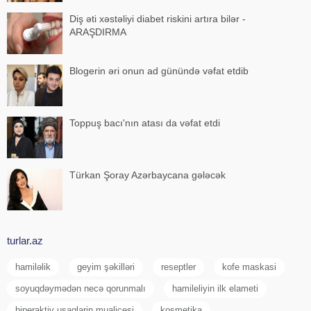
Diş əti xəstəliyi diabet riskini artıra bilər -
ARAŞDIRMA
Blogerin əri onun ad günündə vəfat etdib
Toppuş bacı'nın atası da vəfat etdi
Türkan Şoray Azərbaycana gələcək
turlar.az
hamiləlik
geyim şəkilləri
reseptler
kofe maskasi
soyuqdəymədən necə qorunmalı
hamileliyin ilk elameti
hiperaktiv usaqlarin mualicesi
kosmetika