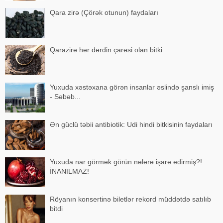
Qara zirə (Çörək otunun) faydaları
Qarazirə hər dərdin çarəsi olan bitki
Yuxuda xəstəxana görən insanlar əslində şanslı imiş
- Səbəb...
Ən güclü təbii antibiotik: Udi hindi bitkisinin faydaları
Yuxuda nar görmək görün nələrə işarə edirmiş?!
İNANILMAZ!
Röyanın konsertinə biletlər rekord müddətdə satılıb
bitdi