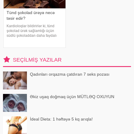
Tünd şokolad ürəyə necə
təsir edir?
Kardioloqlar bildirirlər ki, tünd
şokolad ürək sağlamlığı üçün
südlü şokoladdan daha faydalı
hesab olunur. Bunun əsas səbəbi
kakaonun tərkibində olan
flavanollar, güclü antioksidant
maddələrdir. -a istinadən bildirir ki
SEÇILMIŞ YAZILAR
Qadınları orqazma çatdıran 7 seks pozası
Əkiz uşaq doğmaq üçün MÜTLƏQ OXUYUN
İdeal Dieta: 1 həftəyə 5 kq arıqla!