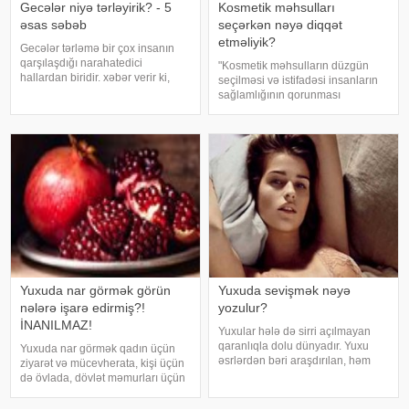
Gecələr niyə tərləyirik? - 5
Kosmetik məhsulları
əsas səbəb
seçərkən nəyə diqqət
etməliyik?
Gecələr tərləmə bir çox insanın
qarşılaşdığı narahatedici
"Kosmetik məhsulların düzgün
hallardan biridir. xəbər verir ki,
seçilməsi və istifadəsi insanların
mütəxəssislər bildirirlər ki, bu
sağlamlığının qorunması
vəziyyət bəzən sadə səbəblərlə
baxımından mühüm əhəmiyyət
əlaqəli olsa da, bəzi hallarda
daşıyır". xəbər verir ki, bu fikirləri
sağlamlıq problemlərinin əlamət
Səhiyyə Nazirliyinin rəsmi
"Instagram" hesabınd
Yuxuda nar görmək görün
Yuxuda sevişmək nəyə
nələrə işarə edirmiş?!
yozulur?
İNANILMAZ!
Yuxular hələ də sirri açılmayan
qaranlıqla dolu dünyadır. Yuxu
Yuxuda nar görmək qadın üçün
əsrlərdən bəri araşdırılan, həm
ziyarət və mücevherata, kişi üçün
alimlərin, həm də mistika ilə
də övlada, dövlət məmurları üçün
məşğul olanların cavabını tapmaq
terfie, zabitlər üçün əmrlərinin
istədiyi tapmacadır. Fərqli və
keçməsinə, kəndli üçün oktyabr