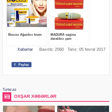
Xəbərlər
Baxılıb: 2560 Tarix: 05 fevral 2017
f
Paylaş
Turlar.az
OXŞAR XƏBƏRLƏR