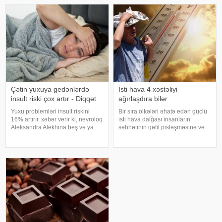
rəngarəng yuxular bəzən də
bərəkətinə, tacir üçün çox quru,
cinsəlikl
xalq üçün yaxşı bir idarəy
Çətin yuxuya gedənlərdə
İsti hava 4 xəstəliyi
insult riski çox artır - Diqqət
ağırlaşdıra bilər
Yuxu problemləri insult riskini
Bir sıra ölkələri əhatə edən güclü
16% artırır. xəbər verir ki, nevroloq
isti hava dalğası insanların
Aleksandra Alekhina beş və ya
səhhətinin qəfil pisləşməsinə və
daha çox yuxu pozğunluğu
bəzi xəstəliklərin ağırlaşmasına
simptomundan əziyyət çəkən
səbəb ola bilər. Yüksək
insanlarda insult riskinin ikiqat
temperatur yalnız susuzlaşma və
artdığını deyib. İnsult ciddi və
günvurma riski yaratmır. xarici
həyat
mediay