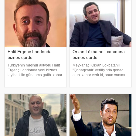
edib. Onların nikahı olub. Qeyd
fotoları sosial şəbəkədə paylaşıb.
edək ki
O, həyat yoldaşı ilə olan şəkillərin
Halit Ergenç Londonda
Orxan Lökbatanlı xanımına
biznes qurdu
biznes qurdu
Türkiyənin məşhur aktyoru Halit
Meyxanaçı Orxan Lökbatanlı
Ergenç Londonda yeni biznes
"Qonaqcanlı" verilişində qonaq
layihəsi ilə gündəmə gəlib. xəbər
olub. xəbər verir ki, onun xanımı
verir ki, aktyor paytaxtda bir ortağı
ilk dəfə canlı yayıma qoşularaq
ilə birlikdə börek mağazası açıb.
həyat yoldaşına təşəkkür edib.
Məlumata görə, qısa müddətdə
Xanımı canlı yayımda
böyük maraq görən bu bizne
qısqanclıqla bağlı sualı da
cavablandırıb: