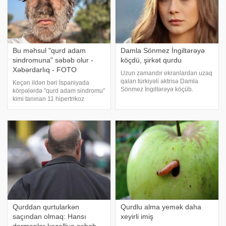
Bu məhsul "qurd adam
Damla Sönmez İngiltərəyə
sindromuna" səbəb olur -
köçdü, şirkət qurdu
Xəbərdarlıq - FOTO
Uzun zamandır ekranlardan uzaq
qalan türkiyəli aktrisa Damla
Keçən ildən bəri İspaniyada
Sönmez İngiltərəyə köçüb.
körpələrdə "qurd adam sindromu"
Türkiyə mətbuatına istinadən
kimi tanınan 11 hipertrikoz
xəbər verir ki, o Londonda
hadisəsi aşkar edilib. xarici
prodüserliklə məşğul olduğunu,
mediaya istinadən xəbər verir
hətta şitkət açdığını bildirib.
ki, İspaniyanın Navarra Əczaçılıq
Aktrisa həm İstanbulda
Mərkəzinin hesabatına görə,
2023-c
Qurddan qurtularkən
Qurdlu alma yemək daha
saçından olmaq: Hansı
xeyirli imiş