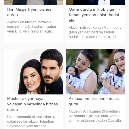
İlkin Misgərli yeni biznes
Qarnı qurdlu mikrob yığını' -
qurdu
Kənan yenidən onları hədəf
aldı
Aktyor İlkin Misgərli bizneslə
məşqul olmağa başlayıb. xəbər
Aktyor, rejissor Kənan Mahmudov
verir ki, o, yeni restoran açıb.
(MM) yenidən bəzi rejissorları
Aktyor yeni məkanına yaratdığı
hədəf alıb. xəbər verir ki, o, ad
obrazlardan birinin adını verib.
çəkmədən onları tənqid edib.
Aysel
Aktyor bildirib ki, artıq o da
həmkarıarına dəstək olmayacaq:.
"Dünən atam Mahmud kişi il
Məşhur aktyor həyat
Almaxanım əkizlərinə məclis
yoldaşının vətənində biznes
qurdu
qurdu
Müğənni Almaxanım Əhmədlinin
əkizlərinin kiçik toyu olub. xəbər
Uzun zamandır ekranlardan uzaq
verir ki, müğənni əkizləri Camalla
qalan sevilən aktyor Tolqahan
Kamalın kiçik toyları ilə bərabər
Sayışmanın yeni biznesə