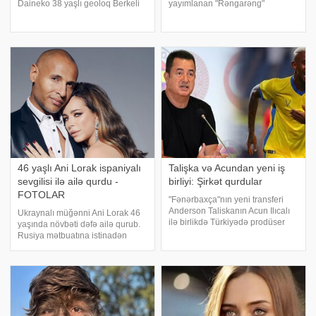
Daineko 38 yaşlı geoloq Berkeli
yayımlanan "Rəngarəng"
Ovezov ilə ailə qurub. .
verilişində qonaq olan məşhur
Rusiya mətbuatına istinadən
reper Qurd (Fərid Eminov) Xalq
xəbər verir ki, sənətçi toy
artisti Röya Ayxanla bağlı etiraf
mərasimindən ilk kadrları sosial
edib. . xəbər verir ki, sənətçi Röy
media hesabınd
46 yaşlı Ani Lorak ispaniyalı
Talişka və Acundan yeni iş
sevgilisi ilə ailə qurdu -
birliyi: Şirkət qurdular
FOTOLAR
"Fənərbaxça"nın yeni transferi
Anderson Taliskanın Acun Ilıcalı
Ukraynalı müğənni Ani Lorak 46
ilə birlikdə Türkiyədə prodüser
yaşında növbəti dəfə ailə qurub.
şirkəti quracağı məlum olub.
Rusiya mətbuatına istinadən
Braziliya mətbuatına istinadən
xəbər verir ki, ulduzun seçdiyi
xəbər verir ki, Acun Ilıcalı ilə
şəxs ispaniyalı İsaak Viyraku
braziliyalı futbolçu Taliscanı
olub. 2023-cü ildən bəri birlikdə
olan cütlük, Maldivdə dostlar
arasınd