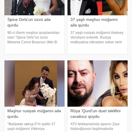
Spice Girls'un üzvü ailə
37 yaşlı məşhur müğənni
qurdu
ailə qurdu
90-cı illərin məşhur qruplarından
37 yaşlı rusiyalı müğənni Aleksey
olan "Spice Girls"un üzvü
Vorobyov evlənib. Rusiya
Melanie Cenni Braunun (Mel B-
mətbuatına istinadən xəbər verir
ləqəbi) toyu olub. xəbər verir ki,
ki, o, Aida Qarifullina ilə ailə
bu barədə xəbərlər xarici
qurub. Aida Qarifullina opera
mediada yayılıb. Bildirilib ki, o,
müğənnisi və tennisçi Marat
uzun müddətdir eşq yaşadığ
Safinin keçmiş sevgilisi olub.
Aysel
Məşhur rusiyalı müğənni ailə
Röya 'Qurd'un duet təklifini
qurdu
cavabsız qoydu
"Фабрики звёзд-5"in qalibi 37
ATV telekanalında aparıcı Zaur
yaşlı müğənni Viktoriya
Nəbioğlunun təqdimatında