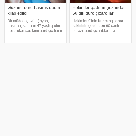
Gözünü qurd basmış qadın
Həkimlər qadının gözündən
xilas edildi
60 diri qurd çıxardılar
Bir müddət gözü ağrıyan,
Həkimlər Çinin Kunminq şəhər
qaşınan, sulanan 47 yaşlı qadın
sakininin gözündən 60 canlı
gözündən sap kimi qurd çıxdığını
parazit qurd çıxarıblar. . -a
görüb xəstəxanaya gedib.
istinadən bildirir ki, bu barədə
"Medicina"a istinadən xəbər verir
"The Sun" məlumat yayıb. Nəşrin
ki, kuryoz olay Çində baş verib.
jurnalistləri qadının gözünü
Müayinə zamanı həkimlər göz
qaşıdıqdan və içindən canlı qur
qapağ
Xoşqədəm Hidayətqızı: 'İlk
Balqabaq tumları ilə
ayrılığımdan 20 il sonra ailə
qurdlardan Xilas METODU
qurdum. Çünki
İnsan yaranandan qurdlar,
parazitlər də onun orqanizmində
Ekranların tanınan siması
özünə yer tapıb və onunla birgə
Xoşqədəm Hidayətqızı ikinci dəfə
yaşayıb. Elə parazitlər,
ailə qurmasından danışıb. xəbər
bakteriyalar var ki, onlarım
verir ki, aparıcı qorxularından söz