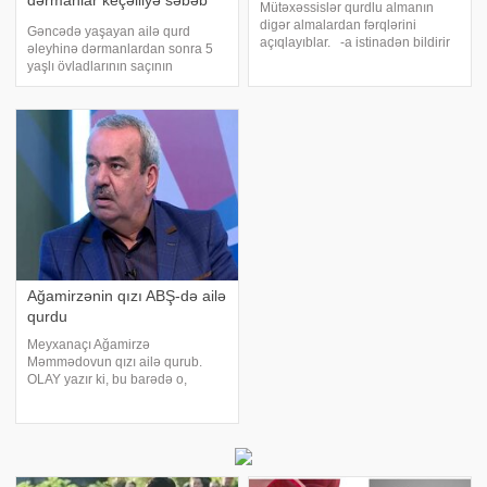
dərmanlar keçəlliyə səbəb
Mütəxəssislər qurdlu almanın
olur?
digər almalardan fərqlərini
Gəncədə yaşayan ailə qurd
açıqlayıblar. -a istinadən bildirir
əleyhinə dərmanlardan sonra 5
ki, mütəxəssislərin fikrincə, bu cür
yaşlı övladlarının saçının
almaların sadəcə sağlam hissəsi
töküldüyünü iddia edir. Həkim isə
yeyilə bilər. Əks təqdirdə,
valideynin iddiası ilə razılaşmır. -a
patogen mikrobların məhsull
istinadən xəbər verir ki, uşağın
valideynləri qurd əleyhinə dərma
Ağamirzənin qızı ABŞ-də ailə
qurdu
Meyxanaçı Ağamirzə
Məmmədovun qızı ailə qurub.
OLAY yazır ki, bu barədə o,
"Qonaqcanlı" verilişində danışıb.
Ağamirzə deyib ki, kürəkəni
Amerikada çalışır, qızı isə təhsil
üçün sözügedən ölkəyə yollanıb.
Onları