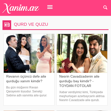
QURD VE QUZU
Rəvanın üçüncü dəfə ailə
Nəsrin Cavadzadənin ailə
qurduğu xanım kimdir?
qurduğu bəy kimdir? -
TOYDAN FOTOLAR
Bu gün müğənni Rəvan
Qarayevin toyudur. Sənətçi
Xəbər verdiyimiz kimi, Türkiyədə
Səbinə adlı xanımla ailə qurur.
məşhurlaşan azərbaycanlı aktrisa
Səbinə Nurəliyeva həkim kimi
Nəsrin Cavadzadə ailə qurub.
çalışır. O, bir dəfə ailəli olub. Bir
Axşam.az-a istinadən xəbər verir
neçə gün əvvəl cütlük kiçik məclis
ki, 43 yaşlı aktrisa toyundan