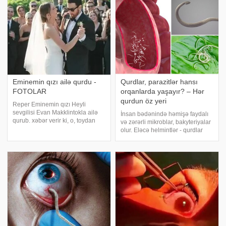
Eminemin qızı ailə qurdu -
Qurdlar, parazitlər hansı
FOTOLAR
orqanlarda yaşayır? – Hər
qurdun öz yeri
Reper Eminemin qızı Heyli
sevgilisi Evan Makklintokla ailə
İnsan bədənində həmişə faydalı
qurub. xəbər verir ki, o, toydan
və zərərli mikroblar, bakyteriyalar
fotoları "instaqram" səhifəsində
olur. Eləcə helmintlər - qurdlar
paylaşıb. Görüntülərdə cütlük
istər-istəməz yaşamımız boyu
birlikdə pozalar verib və Heyli də
bizə ortaqdır və uşaqlıqdan
atası ilə rəqs edib
müxtəlif yollarla bizə keçir. -a
istinadən xəbər verir ki,
helmintləri