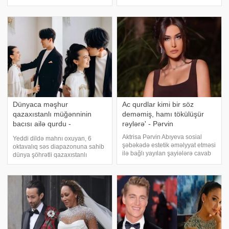
40 günlüyünü də qeyd edib.
başladığı məlum olub. Türkiyə
Əməkdar artist Təyyar Bayramov,
mətbuatına istinadən xəbər verir
xanəndə Zabitə Alıyeva, müğənn
ki, o artıq özünü tikinti sektorunda
sınamaq qərarına gəlib.
Sayışman Türkiyədə
Dünyaca məşhur
Ac qurdlar kimi bir söz
qazaxıstanlı müğənninin
deməmiş, hamı tökülüşür
bacısı ailə qurdu -
rəylərə' - Pərvin
FOTOLAR
Aktrisa Pərvin Abıyeva sosial
Yeddi dildə mahnı oxuyan, 6
şəbəkədə estetik əməlyyat etməsi
oktavalıq səs diapazonuna sahib
ilə bağlı yayılan şayiələrə cavab
dünya şöhrətli qazaxıstanlı
verib. xəbər verir ki, o, görünüşü
müğənni Dimaş Kudaibergenin
ilə bağlı edilən tənqidlərə sərt
balaca bacısı Rauşan
münasibət bildirib. Aktrisa bildirib
Kudabergenin toyu olub. Rusiya
ki, üzündə müəyyə
mətbuatına istinadən xəbər verir
ki, sosial şəbəkələrd