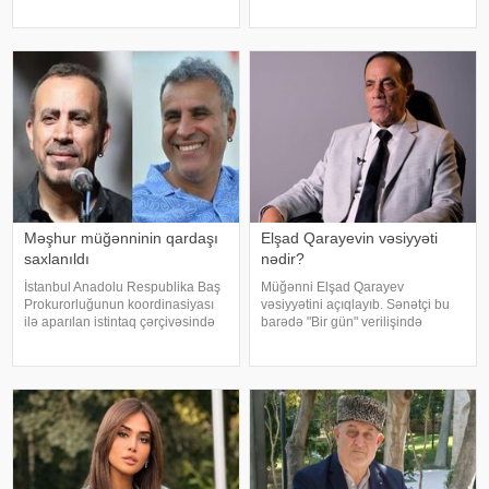
verir ki, aktyor sevgilisini Bursada
sözlərlə ifadə edib:. "Bəzən insan
yaşayan ailəsindən istəyib. Tokeri
elə bir itki yaşayır ki, onu heç bir
bu özəl günündə həmkarları Diren
söz ifad
Polatoğulları və Mustaf
Məşhur müğənninin qardaşı
Elşad Qarayevin vəsiyyəti
saxlanıldı
nədir?
İstanbul Anadolu Respublika Baş
Müğənni Elşad Qarayev
Prokurorluğunun koordinasiyası
vəsiyyətini açıqlayıb. Sənətçi bu
ilə aparılan istintaq çərçivəsində
barədə "Bir gün" verilişində
Şile Bələdiyyəsinə dair yeni
danışıb. "Hər dəfə rayona gələndə
əməliyyat keçirilib. xəbər verir ki,
qardaşlarımın məzarını ziyarət
İstanbul və İzmir şəhərlərində eyni
edirəm. Bu dünyadan hamımız
vaxtda həyata keçirilə
köçəcəyik. Amma köçməyin d