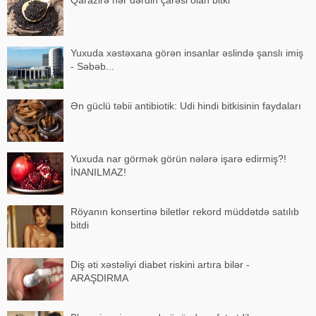
Qarazirə hər dərdin çarəsi olan bitki
Yuxuda xəstəxana görən insanlar əslində şanslı imiş
- Səbəb...
Ən güclü təbii antibiotik: Udi hindi bitkisinin faydaları
Yuxuda nar görmək görün nələrə işarə edirmiş?!
İNANILMAZ!
Röyanın konsertinə biletlər rekord müddətdə satılıb
bitdi
Diş əti xəstəliyi diabet riskini artıra bilər -
ARAŞDIRMA