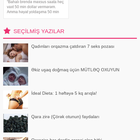
"Bahalı brendə məxsus saata heç
vaxt 50 min dollar vermərəm.
Amma həyat yoldaşıma 50 min
dollara zinət əşyası almaq mənim
üçün asandır". Axşam.az-a
istinadən xəbər verir ki, bu sözləri
SEÇILMIŞ YAZILAR
Xalq artisti Emin Ağalaro
Qadınları orqazma çatdıran 7 seks pozası
Əkiz uşaq doğmaq üçün MÜTLƏQ OXUYUN
İdeal Dieta: 1 həftəyə 5 kq arıqla!
Qara zirə (Çörək otunun) faydaları