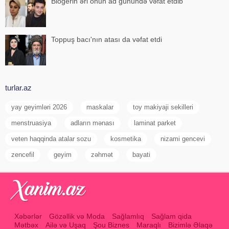
Blogerin əri onun ad günündə vəfat etdib
Toppuş bacı'nın atası da vəfat etdi
turlar.az
yay geyimləri 2026
maskalar
toy makiyaji sekilleri
menstruasiya
adların mənası
laminat parket
veten haqqinda atalar sozu
kosmetika
nizami gencevi
zencefil
geyim
zəhmət
bayati
Xəbərlər
Gözəllik və Moda
Sağlamlıq
Sağlam qida
Mətbəx
Ailə və Uşaq
Şou Biznes
Maraqlı
Bizimlə Əlaqə