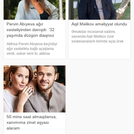
Pərvin Abıyeva ağır
Aqil Məlikov əməliyyat olundu
xəstəliyindən danışdı: '32
Əməkdar incəsənət xadimi,
yaşımda düzgün diaqnoz
xanəndə Aqil Məlikov özəl
qoyuldu
xəstəxanaların birində açıq ürək
Aktrisa Pərvin Abıyeva keçirdiyi
əməliyyatı keçirib. xəbər verir ki,
ağır xəstəliklə bağlı açıqlama
bu barədə "Teleqraf"a xanəndənin
verib. xəbər verir ki, aktrisa
oğlu Hüseyn Məlikov məlumat
axlorhidriya xəstəliyindən əziyyət
verib. Onun sözlərinə görə, atasını
çəkdiyini və uzun illər düzgün
diaqnoz qoyula bilmədiyini
bildirib. "Bu əməliyyat
Azərbaycand
50 minə saat almaqdansa,
xanımıma zinət əşyası
alaram