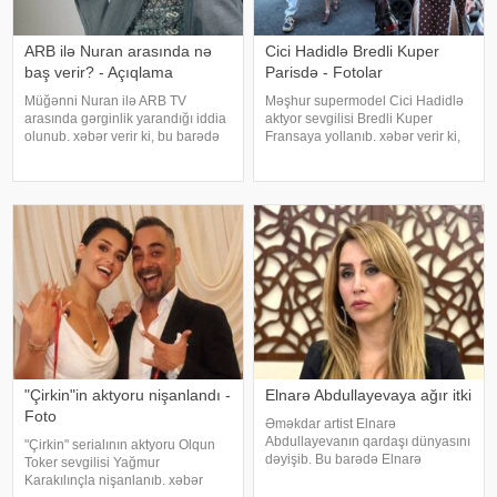
ARB ilə Nuran arasında nə
Cici Hadidlə Bredli Kuper
baş verir? - Açıqlama
Parisdə - Fotolar
Müğənni Nuran ilə ARB TV
Məşhur supermodel Cici Hadidlə
arasında gərginlik yarandığı iddia
aktyor sevgilisi Bredli Kuper
olunub. xəbər verir ki, bu barədə
Fransaya yollanıb. xəbər verir ki,
müğənni özü məlumat verilib.
cütlük Paris küçələrində əl-ələ
Məlumata görə, buna səbəb
gəzərkən obyektivlərə tuş gəliblər.
müğənninin öncədən lentə
Qeyd edək ki, müğənni Zayn
alınmış görüntü və
Malikdən ayrıldıqdan sonra Cicini
açıqlamalarının heç bir rəsm
"Çirkin"in aktyoru nişanlandı -
Elnarə Abdullayevaya ağır itki
Foto
Əməkdar artist Elnarə
Abdullayevanın qardaşı dünyasını
"Çirkin" serialının aktyoru Olqun
dəyişib. Bu barədə Elnarə
Toker sevgilisi Yağmur
Abdullayeva sosial şəbəkə
Karakılınçla nişanlanıb. xəbər
hesabında yazıb. O, kədərini bu