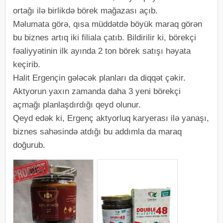
ortağı ilə birlikdə börek mağazası açıb.
Məlumata görə, qısa müddətdə böyük maraq görən
bu biznes artıq iki filiala çatıb. Bildirilir ki, börekçi
fəaliyyətinin ilk ayında 2 ton börek satışı həyata
keçirib.
Halit Ergençin gələcək planları da diqqət çəkir.
Aktyorun yaxın zamanda daha 3 yeni börekçi
açmağı planlaşdırdığı qeyd olunur.
Qeyd edək ki, Ergenç aktyorluq karyerası ilə yanaşı,
biznes sahəsində atdığı bu addımla da maraq
doğurub.