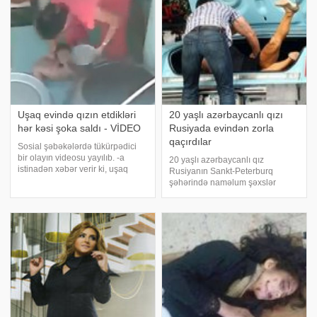
Uşaq evində qızın etdikləri
20 yaşlı azərbaycanlı qızı
hər kəsi şoka saldı - VİDEO
Rusiyada evindən zorla
qaçırdılar
Sosial şəbəkələrdə tükürpədici
bir olayın videosu yayılıb. -a
20 yaşlı azərbaycanlı qız
istinadən xəbər verir ki, uşaq
Rusiyanın Sankt-Peterburq
evində, yetim uşağı çimizdirən
şəhərində naməlum şəxslər
qızın etdikləri hər kəsi şoka salıb.
tərəfindən oğurlanıb. xəbər verir
Sözügedən videonu təqdim
ki, bu barədə polisə qızın anası
edirik:
məlumat verib. Onun sözlərinə
görə, tanımadıqları şəxslər
dekabrın 11-də ev