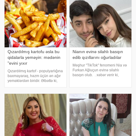
çalışan qadın onun qızılların
proqramında "Evinizdən 311 min
manat dəyərində qızıl, 15 mi
Qızardılmış kartofu əsla bu
Nianın evinə silahlı basqın
qidalarla yeməyin: mədənin
edib qızıllarını oğurladılar
"evini yıxır
Məşhur "TikTok" fenomeni Nia və
Furkan Ağluçun evinə silahlı
Qızardılmış kartof - populyarlığına
basqın olub. . xəbər verir ki,
baxmayaraq, həzm üçün ən ağır
maskalı və əli silahlı şəxs
yeməklərdən biridir. Əlbəttə ki,
Furkanın evdən çıxdığını görüb
qızardılmış kartof çox dadlıdır,
və evin arxasındakı mətbəx
amma onu tez-tez yemək
qapısından evə daxil olub. Nianı
məsləhət görülmür. O, yalnız
həzm sistemini yükləmir, eyni
zamand