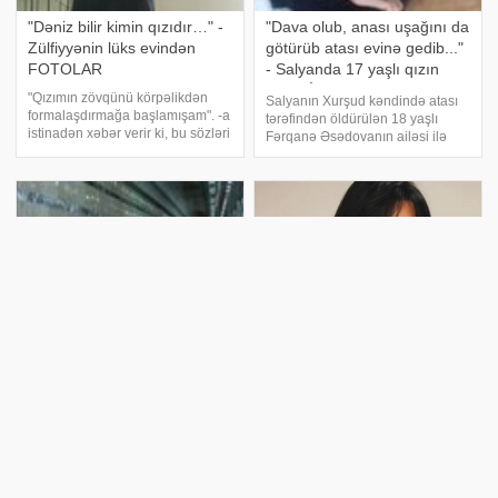
"Dəniz bilir kimin qızıdır…" -
"Dava olub, anası uşağını da
Zülfiyyənin lüks evindən
götürüb atası evinə gedib..."
FOTOLAR
- Salyanda 17 yaşlı qızın
QƏTLİ
"Qızımın zövqünü körpəlikdən
Salyanın Xurşud kəndində atası
formalaşdırmağa başlamışam". -a
tərəfindən öldürülən 18 yaşlı
istinadən xəbər verir ki, bu sözləri
Fərqanə Əsədovanın ailəsi ilə
xalq artisti Zülfiyyə Xanbabayeva
bağlı bəzi məqamlar ortaya çıxıb.
"Port Baku Magazine" jurnalına
F.Əsədovanın 4-cü sinifdə
müsahibəsində söyləyib. Həmin
oxuyan qardaşı Əflatun
müsahibədə
Əsədovun təhsil aldığı Xurşud
kənd M.Salmanov adın
"Pulu verməsək gedib qızın
"Qızımın tam ailədə
evindən yığacaqdılar
böyüməyini istəyirəm
mebelləri" - 65 yaşlı kişinin
Əməkdar artist Nigar Şabanova
intiharının TƏFƏRRÜATI
ailəsi ilə bağlı açıqlamalar verib.
Bu gün səhər saatlarında Bakı
xəbər verir ki, bu barədə o,
metrosunun "Koroğlu"
"Pərvizə görə"də danışıb. Sənətçi
stansiyasında özünü qatarın
qardaşının övladlığa götürdüyü