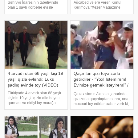
Səhiyyə İdarəsinin tabeliyində
Ağcabədiyə ərə verən Könül
olan 1 saylı Körpələr evi ilə
Kərimova "Xəzər Maqazin"ə
əlaqədar yayılan görüntülərə
maraqlı açıqlamalar verib.
münasibət bildirib. Nazirliyin
Axşam.az-ın məlumatına görə,
mətbuat xidmətinin mütəxəssisi
müğənni qızı üçün narahatlıq
Səfayə Əhmədova bildirib ki,
keçirmədiyini və toydan sonra
aparıla
ona zəng vurmadığın
4 arvadı olan 68 yaşlı kişi 19
Qaçırılan qızı toya zorla
yaşlı qızla evləndi: Lüks
gətirdilər - "Yox! İstəmirəm!
şadlıq evində toy (VİDEO)
Evimizə getmək istəyirəm!" /
FOTOLAR
Türkiyədə 4 arvadı olan 68 yaşlı
Qazaxıstanın Akmola şəhərində
kişinin 19 yaşlı qızla ailə həyatı
qızı zorla qaçırdıqdan sonra, ona
qurması və etdiyi toy marağa
məcburi toy edirlər. xəbər verir ki,
səbəb olub. -in məlumatına görə,
qoy zamanı qız maşından
Batman kəndinin sakini Mustafa
düşmək istəmir. Lakin gələcək
Serkan kəndlərində çobanlıq
qaynanası, baldızları onu dilə
edən 19 yaşlı Aliye Öztürk ilə
tuturlar, hər şeyin yaxşı olacağın
beşinc