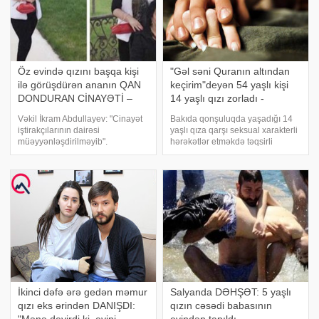
Öz evində qızını başqa kişi
"Gəl səni Quranın altından
ilə görüşdürən ananın QAN
keçirim"deyən 54 yaşlı kişi
DONDURAN CİNAYƏTİ –
14 yaşlı qızı zorladı -
FOTOLAR
BAKIDA ŞOK
Vəkil İkram Abdullayev: "Cinayət
Bakıda qonşuluqda yaşadığı 14
iştirakçılarının dairəsi
yaşlı qıza qarşı seksual xarakterli
müəyyənləşdirilməyib".
hərəkətlər etməkdə təqsirli
Məmmədov Sədi Bəhram oğlu ilə
bilinən 1963-cü il təvəllüdlü
Mahmudova Lalə Yaşar qızı əlbir
Məhəmməd Əliyevin cinayət işi
olaraq 26 sentyabr 2015-ci ildə,
üzrə məhkəmə başa çatıb. -ın
saat 3-4 radələrində Yasamal
məlumatına görə, Bakı Ağır
rayonu
Cinayətlə
İkinci dəfə ərə gedən məmur
Salyanda DƏHŞƏT: 5 yaşlı
qızı eks ərindən DANIŞDI:
qızın cəsədi babasının