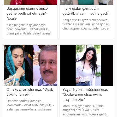
Başqasının qızını evinizə
İndiki qızlar çamadanı
gətirib bədbəxt etməyin'-
götürüb atasının evinə gedir
Nazilə
Xalq artisti Gülyaz Məmmədova
"Xəzər axşamı" verilişində qonaq
"Heç bir gəlinin qayınanaya
olub. axşam.az-a istinadən xəbər
borcu yoxdur". . xəbər verir ki,
verir ki, müğənni oğlu Ramazan
bunu şairə Nazilə Səfərli sosial
üçün olan gəlin arzusundan
media hesabında deyib. Səfərli
danışıb. "Oğlumu çox sevsin,
qız övladı olan analara pis
onun qulluğunda dursun
yanaşan insanları qınayıb:. "Heç
bir gəlinin qayınanay
Əməkdar artistin qızı: "Əsəb
Yaşar Nurinin müğənni qızı:
yıxdı onun evini
"Saxlayanım olsa, evim,
maşınım olar"
Əməkdar artist Cavanşir
Məmmədov vəfat edib. bildirir ki, -
Mərhum aktyor Yaşar Nurinin
a danışan əməkdar artist Firuzə
müğənni qızı Ülkər bir sıra
İbadovanın qızı məlumatı
açıqlamaları ilə gündəmə gəlib.