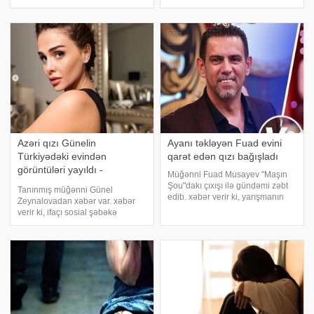
təsdiqləyib. "Cavanşir müəllim bu
xəbər verir ki, Ülkər haqqında
dəqiqə vəfat edib. Qəfil
gəzən şayiələrə son vermək üçün
ürəktutmasından keçinib. İndi ora
etiraflar edib:. "Çox adam deyir ki,
gedirik
atam yaşasaydı oxumağıma icaz
Azəri qızı Günelin
Ayanı təkləyən Fuad evini
Türkiyədəki evindən
qarət edən qızı bağışladı
görüntüləri yayıldı -
Müğənni Fuad Musayev "Maşın
FOTOLAR
Şou"dakı çıxışı ilə gündəmi zəbt
Tanınmış müğənni Günel
edib. xəbər verir ki, yarışmanın
Zeynalovadan xəbər var. xəbər
ikinci günündə Fuad Musayev
verir ki, ifaçı sosial şəbəkə
evindən oğurluq edən
hesabında evindən yeni fotolarını
qonşusunun qızı Səbinə
paylaşıb. Onun fotoları
Atakişiyeva haqda danışıb. O,
izləyicilərin marağına səbəb olub.
verilişdə Atakişiyevan
Həmin fotoları təqdim edirik: ( )