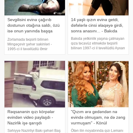
Sevgilisini evinə çağırıb
14 yaşlı qızın evinə getdi,
dostunun otağına saldı, özü
dəfələrlə cinsi əlaqəyə girdi,
isə onun yanında başqa
sonra anasını... - Bakıda
qızla... - Azərbaycanda ŞOK
Bakıda yetkinlik yaşına çatmayan
Zorlamada təqsirli bilinən
OLAY
qıza təcavüz etməkdə təqsirli
Mingəçevir şəhər sakinləri -
bilinən 1997-ci il təvəllüdlü Ayxan
1995-ci il təvəllüdlü Əmir
Məmmədovun cinayət işi üzrə
Bayramov və dostu, 1996-cı il
məhkəmə prosesi başa çatıb.
təvəllüdlü Elmir Vəliyevin (cinayət
Ayxan Məmmədov 2015-ci ilin
işində adı keçən şəxslərin ad və
oktyabrında Feysbukda 2001-ci
soyadaları şərti verilib – red.)
ildə anada
cinayə
Rəqsanənin qızı körpələr
"Qızım ərə gedəndən nə
evindən video paylaşdı -
evində olmuşam, nə də zəng
Nazirlik işə qarışdı
vurmuşam" - Könül
Səhiyyə Nazirliyi Bakı şəhəri Baş
Ötən ilin noyabrında qızı Ləmanı