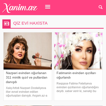
QIZ EVI HAXISTA
Nazpəri evindən oğurlanan
Fatimənin evindən qızılları
311 minlik qızıl və pullardan
oğurlandı
danışdı
Rəqqasə Fatimə Fətəliyeva
evindən qızıllarının oğurlandığını
Xalq Artisti Nazpəri Dostəliyeva
deyib. xəbər verir ki, sənətçi bu
illər əvvəl evindən edilən
haqda "İncə səhər" verilişində
oğurluqdan danışıb. Axşam.az-a
qonaq olarkən məlumat verib.
istinadən xəbər verir ki,
FAtimənin sözlərinə görə, evində
müğənniyə "Zarafat bir yana"