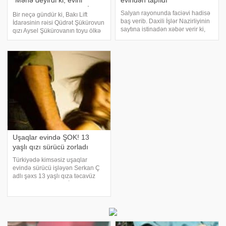
"Mənə deyirdi ki, evini
evindən tapıldı
mənim adıma keçir" - VİDEO
Salyan rayonunda faciəvi hadisə
Bir neçə gündür ki, Bakı Lift
baş verib. Daxili İşlər Nazirliyinin
İdarəsinin rəisi Qüdrət Şükürovun
saytına istinadən xəbər verir ki,
qızı Aysel Şükürovanın toyu ölkə
martın 25-də Salyan rayon sakini,
gündəmini zəbt edib. Bununla
5 yaşlı Zeynəb İbadzadə Seydan
bağlı xəbərlər yayılandan sonra
kəndində yaşayan babasının
Ayselin birinci həyat yoldaşı
evinin həyətindən keçən s
Elşən Əsgərov mətbuata çıxaraq
Şükürovla
Uşaqlar evində ŞOK! 13
yaşlı qızı sürücü zorladı
Türkiyədə kimsəsiz uşaqlar
evində sürücü işləyən Serkan Ç
adlı şəxs 13 yaşlı qıza təcavüz
edib. Bu şok hadisə İstanbulun
kimsəsiz uşaqlar evində yaşanıb.
Atası və anası boşandıqdan
sonra iki qardaşı ilə kimsəsiz
uşaqlar evin