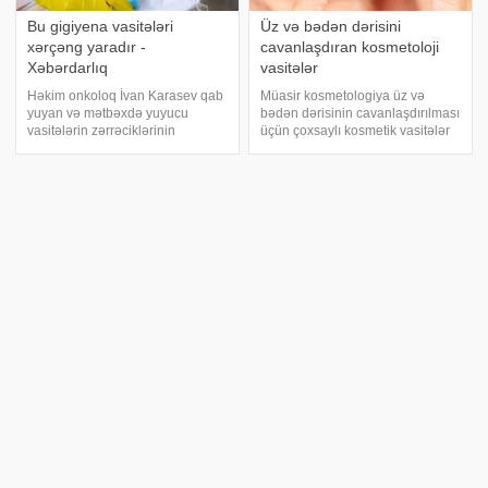
Bu gigiyena vasitələri
Üz və bədən dərisini
xərçəng yaradır -
cavanlaşdıran kosmetoloji
Xəbərdarlıq
vasitələr
Həkim onkoloq İvan Karasev qab
Müasir kosmetologiya üz və
yuyan və mətbəxdə yuyucu
bədən dərisinin cavanlaşdırılması
vasitələrin zərrəciklərinin
üçün çoxsaylı kosmetik vasitələr
orqanizmə düşdükdə təhlükələr
təklif edir. Əgər siz xarici
yaratması barədə xəbərdarlıq
görünüşünüzü yaxşılaşdırmağa
edib. xəbər verir ki, onkoloq
qərar vermisinizsə, onda mütləq
həmin vasitələri sadalayıb. "Daha
müasir və ozünü təsdiq etmiş
çox qadınları
kosmetoloj
Üz və bədən dərisini
Varikoz zamanı türkəçarə
cavanlaşdıran kosmetoloji
vasitələr – alma sirkəsi,
vasitələr
zeytun yağı, sarımsaq…
Müasir kosmetologiya üz və
Son statistik məlumatlar göstərir
bədən dərisinin cavanlaşdırılması
ki, dünya üzrə hər 2-3 qadından
üçün çoxsaylı kosmetik vasitələr
birində bu və ya digər formada
təklif edir. Əgər siz xarici
varikoz xəstəliyi var. Kosmetik