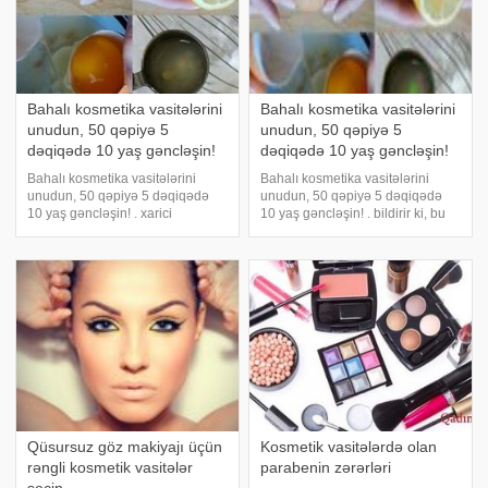
Bahalı kosmetika vasitələrini
Bahalı kosmetika vasitələrini
unudun, 50 qəpiyə 5
unudun, 50 qəpiyə 5
dəqiqədə 10 yaş gəncləşin!
dəqiqədə 10 yaş gəncləşin!
Bahalı kosmetika vasitələrini
Bahalı kosmetika vasitələrini
unudun, 50 qəpiyə 5 dəqiqədə
unudun, 50 qəpiyə 5 dəqiqədə
10 yaş gəncləşin! . xarici
10 yaş gəncləşin! . bildirir ki, bu
mətbuata istinadən bildirir ki, bu
möcüzə maska olan cəmi 2 ucuz
möcüzə maska olan cəmi 2 ucuz
inqrediyentlərdən ibarət olub 5
inqrediyentlərdən ibarət olub 5
dəqiqə ərzində sizin üzünüzü
dəqiqə ərzində sizin üzünüzü
gəncləşdirəcək!. Qırışlara qarşı
gəncləşdirəcək!
bütü
Qüsursuz göz makiyajı üçün
Kosmetik vasitələrdə olan
rəngli kosmetik vasitələr
parabenin zərərləri