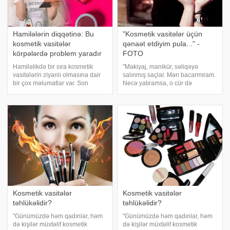
Hamilələrin diqqətinə: Bu
"Kosmetik vasitələr üçün
kosmetik vasitələr
qənaət etdiyim pula..." -
körpələrdə problem yaradır
FOTO
Hamiləlikdə bir sıra kosmetik
"Makiyaj, manikür, səliqəyə
vasitələrin ziyanlı olmasına dair
salınmış saçlar. Mən bacarmıram.
bir çox məlumatlar var. Son
Necə yatıramsa, o cür də
araşdırmlara görə, tərkibində
oyanıram. Heç nə olmaz. Çox da
paraben adlı kimyəvi maddə olan
rahatdır və faydalıdır". xəbər verir
kosmetik vasitələrdən istifadə
ki, bu sözləri aparıcı Hüsniyə
edən hamilələrin dünyaya
Məhərrəmova sosial şəbəkəd
gətirdiklər
Kosmetik vasitələr
Kosmetik vasitələr
təhlükəlidir?
təhlükəlidir?
"Günümüzdə həm qadınlar, həm
"Günümüzdə həm qadınlar, həm
də kişilər müxtəlif kosmetik
də kişilər müxtəlif kosmetik