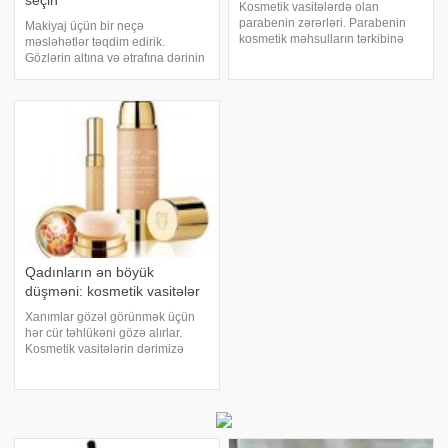
seçin
Kosmetik vasitələrdə olan
parabenin zərərləri. Parabenin
Makiyaj üçün bir neçə
kosmetik məhsulların tərkibinə
məsləhətlər təqdim edirik.
qatılmasına 80-ci illərdən
Gözlərin altına və ətrafına dərinin
başlanıb. Benzoik turşunun bir
rənginə uyğun ten vurun . Bu, göz
törəməsi sayılan paraben
altındakı qırışları yox etməyə
kosmetik vasitələrdə
kömək edəcək. Makiyajda ən
"propylparaben",
bəyənilən rənglər 2-3 ton göy
"methylparaben"
qurşağı rəngləridir
Qadınların ən böyük
düşməni: kosmetik vasitələr
Xanımlar gözəl görünmək üçün
hər cür təhlükəni gözə alırlar.
Kosmetik vasitələrin dərimizə
zərərli olduğunu bilsək də,
makiyajdan vaz keçmək ağlımıza
belə gəlmir. Ancaq buğun sizə
verəcəyimiz bilgilər kosmetik
vasitələr alarkə