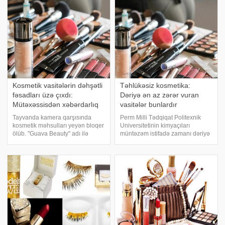
ənlik və hətta pambıq disklərin
kremlər bir qədər istifadə
edildikdən sonra ucuz qiymət
Kosmetik vasitələrin dəhşətli
Təhlükəsiz kosmetika:
fəsadları üzə çıxdı:
Dəriyə ən az zərər vuran
Mütəxəssisdən xəbərdarlıq
vasitələr bunlardır
Tayvanda kamera qarşısında
Perm Milli Tədqiqat Politexnik
kosmetik məhsulları yeyən bloqer
Universitetinin kimyaçıları
ölüb. "Guava Beauty" adı ilə
müntəzəm istifadə zamanı dəriyə
tanınan 24 yaşlı qız müxtəlif
ən az zərər vuran kosmetik
kosmetik vasitələrin dadına
məhsulların tərkibini müəyyən
baxdığı videolar çəkib. O,
ediblər. -a istinadən xəbər
xüsusilə dodaq boyası və ənlik
verir ki, bu barədə " yazıb.
kimi məhsullar
Mütəxəssislə