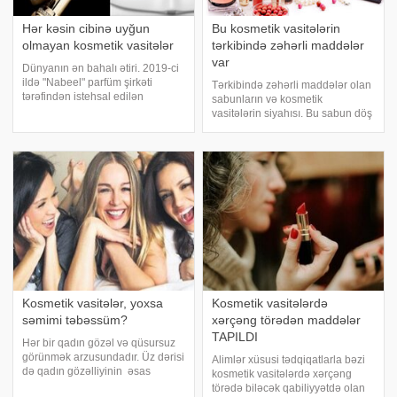
Hər kəsin cibinə uyğun
Bu kosmetik vasitələrin
olmayan kosmetik vasitələr
tərkibində zəhərli maddələr
var
Dünyanın ən bahalı ətiri. 2019-ci
ildə "Nabeel" parfüm şirkəti
Tərkibində zəhərli maddələr olan
tərəfindən istehsal edilən
sabunların və kosmetik
dünyanın ən bahalı ətri Dubayda
vasitələrin siyahısı. Bu sabun döş
keçirilən " The Spirit of Dubai"
xərçənginin əmələ gəlməsinə
sərgisində təqdim edilib.
səbəb olur, amma, siz hər gün
"Shumukh"
ondan istifadə edirsiniz. Bu
sabun antibakterial sabundur.
Əksər insanla
Kosmetik vasitələr, yoxsa
Kosmetik vasitələrdə
səmimi təbəssüm?
xərçəng törədən maddələr
TAPILDI
Hər bir qadın gözəl və qüsursuz
görünmək arzusundadır. Üz dərisi
Alimlər xüsusi tədqiqatlarla bəzi
də qadın gözəlliyinin əsas
kosmetik vasitələrdə xərçəng
komponenti sayılır. Bəzən
törədə biləcək qabiliyyətdə olan