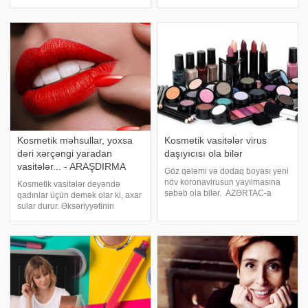
xanımlar güzgüyə baxdıqda üz
substansiyalar aşkarlanıb. -a
dərisinin istədiyi kimi
istinadən xəbər verir ki, bu daha
görünmədiyini düşünür.
çox qalıcı və suya davamlı kiprik
Üzlərindəki qüsurları gizlətmə
tuşu və dodaq boyalarında ço
Kosmetik məhsullar, yoxsa
Kosmetik vasitələr virus
dəri xərçəngi yaradan
daşıyıcısı ola bilər
vasitələr... - ARAŞDIRMA
Göz qələmi və dodaq boyası yeni
növ koronavirusun yayılmasına
Kosmetik vasitələr deyəndə
səbəb ola bilər. AZƏRTAC-a
qadınlar üçün demək olar ki, axar
istinadən xəbər verir ki, bu
sular durur. Əksəriyyətinin
barədə Türkiyənin Hacettepe
çantasından əskik olmayan bu
Universitetinin Tibb fakültəsinin,
məhsullar onlara əsasən gözəllik
uşaq infeksion xəstəliklər
bəxş edir. APA-ya istinadən
kafedrasını
bildirir ki, harada satılmasına və
istifad