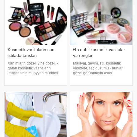
Kosmetik vasitələrin son
Ən dəbli kosmetik vasitələr
istifadə tarixləri
və rənglər
Xanımların gözəlliyinə gözəllik
Makiyaj, geyim, stil, kosmetik
qatan kosmetik vasitələrin
vasitələr, saç düzümü - bunlar
istifadəsinin müəyyən müddəti
gözəl görünməyin əsas
var. Türkiyə mətbuatına istinadən
şərtlərindəndir. Sadalanan bu
bildiririk ki, mütəxəsislər son
amillər hər fəslə görə dəyişir.
istifadə tarixi keçən kosmetik
Fəslin ən dəbli kosmetik vasitələr
vasitələrin istifadə zamanı ciddi v
və rənglər bunlardır. 1.Bu payız
"smoke