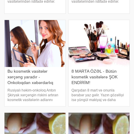
vasitələrindən istifadə edirlər.
vasitələrindən istifadə edirlər.
Kosmetikaların verdiyi təhlükənin
Kosmetikaların verdiyi təhlükənin
zərərlərini biliəndən sonra sonra
zərərlərini biliəndən sonra sonra
ən azından ya az istifadə etməli,
ən azından ya az istifadə etməli,
ya da süni kosmetikalar
ya da süni kosmetikalar
Bu kosmetik vasitələr
8 MARTA ÖZƏL - Bütün
xərçəng yaradır -
kosmetik vasitələrə ŞOK
Onkoloqdan xəbərdarlıq
ENDİRİM!
Rusiyalı həkim-onkoloq Anton
Qarşıdan 8 mart və onunla
Şkiryak xərçəngin riskini artıran
bərabər yaz gəlir. Yazın gözəlliyi
kosmetik vasitələrin adlarını
isə yüngül makiyaj və daha
açıqlayıb. -a istinadən bildirir ki,
baxımlı görünməyinizdir. Bunun
onkoloqun sözlərinə görə, hal
üçün onlayn alış-veriş saytı bütün
hazırda qadınlar arasında
kosmetik vasitərə endirib edib.
populyar olan şellakın tərkibində
Seçiminizi və zövqünüzü -a
gücl
həvalə edi