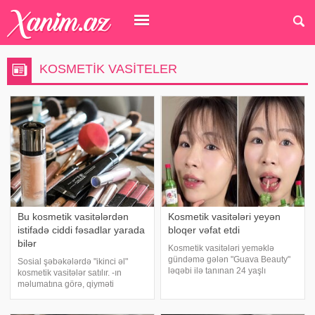
KOSMETIK VASITELER
Bu kosmetik vasitələrdən
Kosmetik vasitələri yeyən
istifadə ciddi fəsadlar yarada
bloqer vəfat etdi
bilər
Kosmetik vasitələri yeməklə
gündəmə gələn "Guava Beauty"
Sosial şəbəkələrdə "ikinci əl"
ləqəbi ilə tanınan 24 yaşlı
kosmetik vasitələr satılır. -ın
taylandlı bloqer vəfat edib. xarici
məlumatına görə, qiyməti
mətbuata istinadən xəbər verir ki,
digərlərindən nisbətən baha olan
o, kameralar qarşısında pomada,
dodaq boyaları, tuş, losyon, tonal