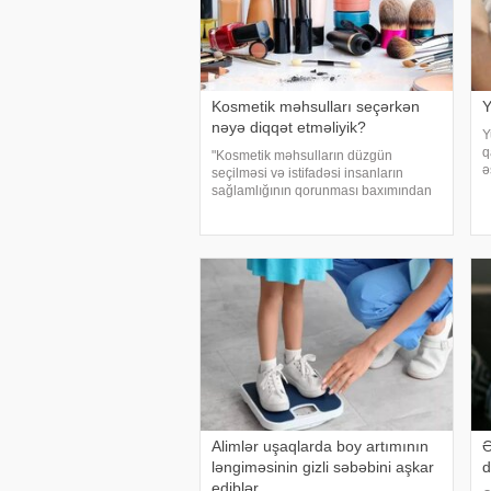
Kosmetik məhsulları seçərkən
Y
nəyə diqqət etməliyik?
Y
q
"Kosmetik məhsulların düzgün
ə
seçilməsi və istifadəsi insanların
a
sağlamlığının qorunması baxımından
o
mühüm əhəmiyyət daşıyır". xəbər verir
t
ki, bu fikirləri Səhiyyə Nazirliyinin
y
rəsmi "Instagram" hesabınd
Alimlər uşaqlarda boy artımının
Ə
ləngiməsinin gizli səbəbini aşkar
d
ediblər