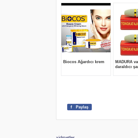
f
Paylaş
xidmetler