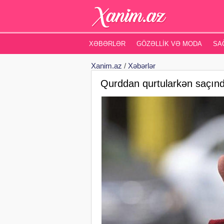
XƏBƏRLƏR
GÖZƏLLIK VƏ MODA
SA
Xanim.az
/
Xəbərlər
Qurddan qurtularkən saçınd