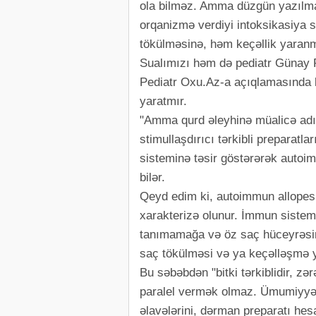
ola bilməz. Amma düzgün yazılma
orqanizmə verdiyi intoksikasiya s
tökülməsinə, həm keçəllik yaranm
Sualımızı həm də pediatr Günay 
Pediatr Oxu.Az-a açıqlamasında bi
yaratmır.
"Amma qurd əleyhinə müalicə adı i
stimullaşdırıcı tərkibli preparatl
sisteminə təsir göstərərək autoi
bilər.
Qeyd edim ki, autoimmun allopesi
xarakterizə olunur. İmmun sistem
tanımamağa və öz saç hüceyrəsini
saç tökülməsi və ya keçəlləşmə 
Bu səbəbdən "bitki tərkiblidir, z
paralel vermək olmaz. Ümumiyyətl
əlavələrini, dərman preparatı hes