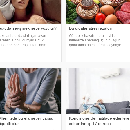
uxuda sevişmək nəyə yozulur?
Bu qidalar stresi azaldır
uxular hələ də sirri açılmayan
Gündəlik həyatın gərginliyi ilə
aranlıqla dolu dünyadır. Yuxu
mübarizə aparmaq üçün düzgün
srlərdən bəri araşdırılan, həm
qidalanma da mühüm rol oynayır.
limlərin, həm də mistika ilə məşğul
axşam.az-a istinadən bildirir
lanların cavabını tapmaq istədiyi
ki, orqanizmin kifayət qədər vitamin və
apmacadır. Fərqli və rəngarəng
mineral alması stressin təsirlərini
uxular bəzən də cinsəlikl
azaltmağa kömək edə bilər
llərinizdə bu əlamətlər varsa,
Kondisionerdən istifadə edənlərə
iqqətli olun
xəbərdarlıq: 17 dərəcə