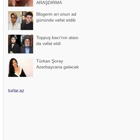
ARAŞDIRMA
Blogerin əri onun ad
günündə vəfat etdib
Toppuş bacı'nın atası
da vəfat etdi
Türkan Şoray
Azərbaycana gələcək
turlar.az