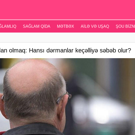
ĞLAMLIQ
SAĞLAM QIDA
MƏTBƏX
AILƏ VƏ UŞAQ
ŞOU BIZN
an olmaq: Hansı dərmanlar keçəlliyə səbəb olur?