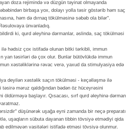
yan doza rejimində və düzgün təyinat olmayanda
əbəbindən birbaşa yox, dolayı yolla təsir göstərib həm saç
asına, həm də dırnaq tökülməsinə səbəb ola bilər".
Rəsulovaya ünvanladıq.
ldirdi ki, qurd əleyhinə dərmanlar, əslində, saç tökülməsi
lə hədsiz çox istifadə olunan bitki tərkibli, immun
arın yan təsirləri də çox olur. Bunlar bütövlükdə immun
mmun xəstəliklərinə rəvac verə, yaxud da stimulyasiya edə
ya deyilən xəstəlik saçın tökülməsi - keçəlləşmə ilə
i təsirə məruz qaldığından bədən öz hüceyrəsini
 öldürməyə başlayır. Qısacası, sırf qurd əleyhinə dərman
yaratmaz.
ərərsizdir" düşünərək uşağa eyni zamanda bir neçə preparatı
ə, uşaqların sübuta dayanan tibbin tövsiyə etmədiyi qida
ab edilməyən vasitələri istifadə etməsi tövsiyə olunmur.