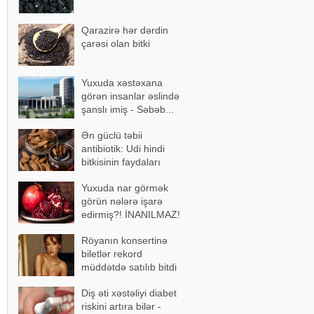
Qarazirə hər dərdin
çarəsi olan bitki
Yuxuda xəstəxana
görən insanlar əslində
şanslı imiş - Səbəb...
Ən güclü təbii
antibiotik: Udi hindi
bitkisinin faydaları
Yuxuda nar görmək
görün nələrə işarə
edirmiş?! İNANILMAZ!
Röyanın konsertinə
biletlər rekord
müddətdə satılıb bitdi
Diş əti xəstəliyi diabet
riskini artıra bilər -