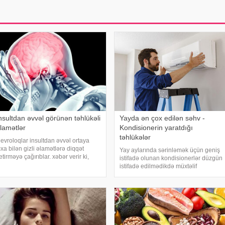
nsultdan əvvəl görünən təhlükəli
Yayda ən çox edilən səhv -
lamətlər
Kondisionerin yaratdığı
təhlükələr
evroloqlar insultdan əvvəl ortaya
ıxa bilən gizli əlamətlərə diqqət
Yay aylarında sərinləmək üçün geniş
etirməyə çağırıblar. xəbər verir ki,
istifadə olunan kondisionerlər düzgün
nsult bəzi hallarda qəfil baş vermir və
istifadə edilmədikdə müxtəlif
eyin günlər, hətta həftələr əvvəl
sağlamlıq problemlərinə səbəb ola
üəyyən siqnallar verə bilər. Lakin b
bilər. xəbər verir ki, ani temperatur
dəyişiklikləri, quru hava və baxımsız
kondisionerlərd