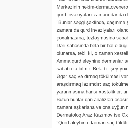
Mərkəzinin həkim-dermatovenerol
qurd invaziyaları zamanı dəridə də
"Bunlar səpgi şəklində, qaşınma 
zamanı da qurd invaziyaları ola
çoxalmasına, tezləşməsinə səbəb o
Dəri sahəsində belə bir hal oldu
olunarsa, təbii ki, o zaman xəstəlik
Amma qurd əleyhinə dərmanlar sa
səbəb ola bilmir. Belə bir şey yox
Əgər saç və dırnaq tökülməsi vars
araşdırmaq lazımdır: saç tökülmə
yaranmasına hansı xəstəliklər, ami
Bütün bunlar qan analizləri əsas
zamanı aşkarlana və ona uyğun müa
Dermatoloq Araz Kazımov isə Oxu.
"Qurd əleyhinə dərman saç tökülm