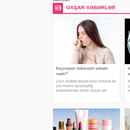
OXŞAR XƏBƏRLƏR
Keçməyən öskürəyin səbəbi
İ
nədir?
ə
Uzun müddət davam edən öskürək bir
N
çox insanın qarşılaşdığı
ç
problemlərdən biridir. Bəzən adi
y
soyuqdəymədən sonra yaranan
i
öskürək həftələrlə davam edə bilər.
b
Lakin öskürəyin səbəbi hər zaman
m
tənəffüs yolu infeksiyası olmur