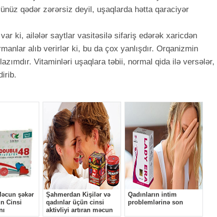
üyünüz qədər zərərsiz deyil, uşaqlarda hətta qaraciyər
ar ki, ailələr saytlar vasitəsilə sifariş edərək xaricdən
rmanlar alıb verirlər ki, bu da çox yanlışdır. Orqanizmin
zımdır. Vitaminləri uşaqlara təbii, normal qida ilə versələr,
irib.