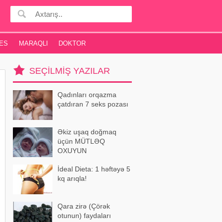
ES
MARAQLI
DOKTOR
SEÇILMIŞ YAZILAR
Qadınları orqazma
çatdıran 7 seks pozası
Əkiz uşaq doğmaq
üçün MÜTLƏQ
OXUYUN
İdeal Dieta: 1 həftəyə 5
kq arıqla!
Qara zirə (Çörək
otunun) faydaları