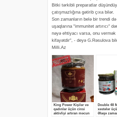
Bitki tərkibli preparatlar düşünd
çatışmazlığına gətirib çıxa bilər.
Son zamanların belə bir trendi də v
uşaqlarına "immunitet artırıcı" də
nəyə ehtiyacı varsa, onu vermək la
kifayətdir", - deyə G.Rəsulova bild
Milli.Az