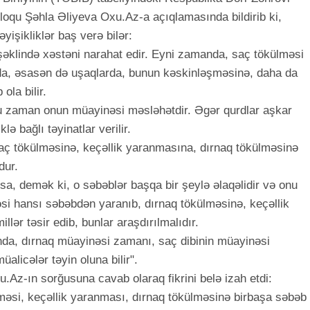
oqu Şəhla Əliyeva Oxu.Az-a açıqlamasında bildirib ki,
yişikliklər baş verə bilər:
şəklində xəstəni narahat edir. Eyni zamanda, saç tökülməsi
nda, əsasən də uşaqlarda, bunun kəskinləşməsinə, daha da
la bilir.
ğu zaman onun müayinəsi məsləhətdir. Əgər qurdlar aşkar
lə bağlı təyinatlar verilir.
ç tökülməsinə, keçəllik yaranmasına, dırnaq tökülməsinə
dur.
a, demək ki, o səbəblər başqa bir şeylə əlaqəlidir və onu
si hansı səbəbdən yaranıb, dırnaq tökülməsinə, keçəllik
llər təsir edib, bunlar araşdırılmalıdır.
ında, dırnaq müayinəsi zamanı, saç dibinin müayinəsi
licələr təyin oluna bilir".
Az-ın sorğusuna cavab olaraq fikrini belə izah etdi:
əsi, keçəllik yaranması, dırnaq tökülməsinə birbaşa səbəb