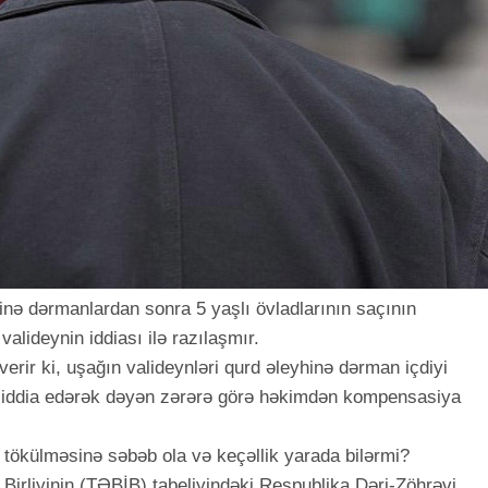
nə dərmanlardan sonra 5 yaşlı övladlarının saçının
valideynin iddiası ilə razılaşmır.
verir ki, uşağın valideynləri qurd əleyhinə dərman içdiyi
 iddia edərək dəyən zərərə görə həkimdən kompensasiya
tökülməsinə səbəb ola və keçəllik yarada bilərmi?
 Birliyinin (TƏBİB) tabeliyindəki Respublika Dəri-Zöhrəvi