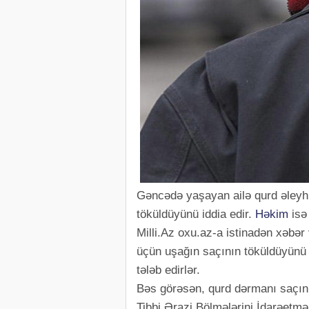
Gəncədə yaşayan ailə qurd əleyhi
töküldüyünü iddia edir.
Həkim
isə 
Milli.Az oxu.az-a istinadən xəbər 
üçün uşağın saçının töküldüyünü
tələb edirlər.
Bəs görəsən, qurd dərmanı saçın 
Tibbi Ərazi Bölmələrini İdarəetmə