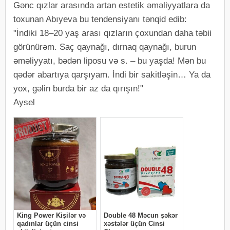
Gənc qızlar arasında artan estetik əməliyyatlara da
toxunan Abıyeva bu tendensiyanı tənqid edib:
"İndiki 18–20 yaş arası qızların çoxundan daha təbii
görünürəm. Saç qaynağı, dırnaq qaynağı, burun
əməliyyatı, bədən liposu və s. – bu yaşda! Mən bu
qədər abartıya qarşıyam. İndi bir sakitləşin… Ya da
yox, gəlin burda bir az da qırışın!"
Aysel