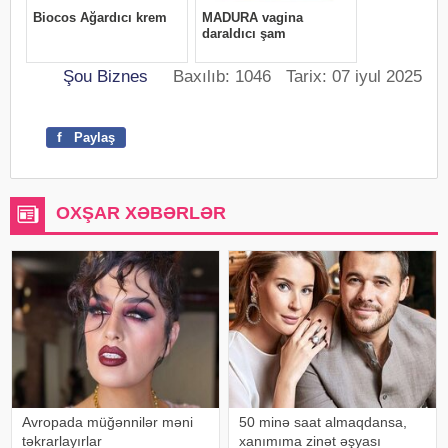
Şou Biznes
Baxılıb: 1046 Tarix: 07 iyul 2025
f
Paylaş
OXŞAR XƏBƏRLƏR
Avropada müğənnilər məni
50 minə saat almaqdansa,
təkrarlayırlar
xanımıma zinət əşyası