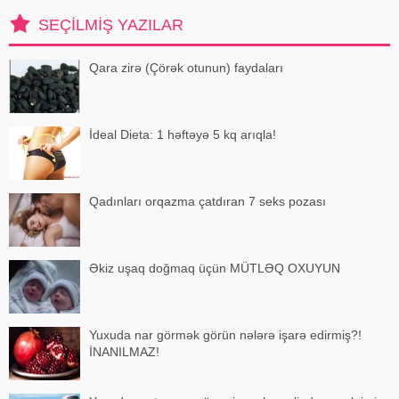
Navdar birinci olaraq "Miste
SEÇILMIŞ YAZILAR
Qara zirə (Çörək otunun) faydaları
İdeal Dieta: 1 həftəyə 5 kq arıqla!
Qadınları orqazma çatdıran 7 seks pozası
Əkiz uşaq doğmaq üçün MÜTLƏQ OXUYUN
Yuxuda nar görmək görün nələrə işarə edirmiş?!
İNANILMAZ!