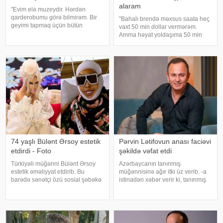
alaram
"Evim elə muzeydir. Hərdən
qarderobumu görə bilmirəm. Bir
"Bahalı brendə məxsus saata heç
geyimi tapmaq üçün bütün
vaxt 50 min dollar vermərəm.
qutuları, qarderobu boşaltmalı
Amma həyat yoldaşıma 50 min
oluram. Evim aksessuarlarla da
dollara zinət əşyası almaq mənim
doludur". axşam.az-a istinadən
üçün asandır". Axşam.az-a
bildirir ki, bu sözləri Əməkdar artis
istinadən xəbər verir ki, bu sözləri
Xalq artisti Emin Ağalaro
74 yaşlı Bülənt Ərsoy estetik
Pərvin Lətifovun anası faciəvi
etdirdi - Foto
şəkildə vəfat etdi
Türkiyəli müğənni Bülənt Ərsoy
Azərbaycanın tanınmış
estetik əməliyyat etdirib. Bu
müğənnisinə ağır itki üz verib. -a
barədə sənətçi özü sosial şəbəkə
istinadən xəbər verir ki, tanınmış
hesabında məlumat verib. 74 yaşlı
müğənni Pərvin Lətifovun anası
ifaçı əməliyyatdan sonra
Almaz Lətifova bu gün qəfil
paylaşdığı fotoya bunları qeyd
dünyasını dəyişib. O özlərinə
edib:. "Hörmətli izləyicilərim
məxsus bağ sahəsində çalışarkən
əlinə bata