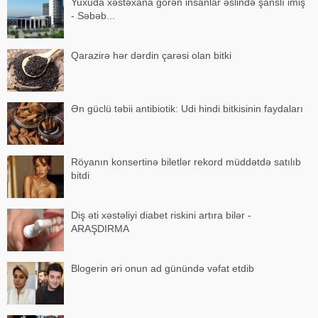
Yuxuda xəstəxana görən insanlar əslində şanslı imiş
- Səbəb...
Qarazirə hər dərdin çarəsi olan bitki
Ən güclü təbii antibiotik: Udi hindi bitkisinin faydaları
Röyanın konsertinə biletlər rekord müddətdə satılıb
bitdi
Diş əti xəstəliyi diabet riskini artıra bilər -
ARAŞDIRMA
Blogerin əri onun ad günündə vəfat etdib