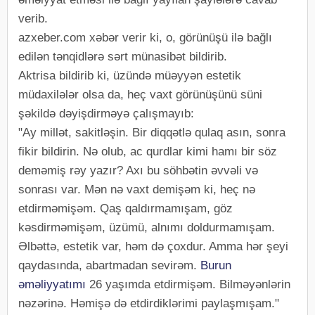
verib.
azxeber.com xəbər verir ki, o, görünüşü ilə bağlı
edilən tənqidlərə sərt münasibət bildirib.
Aktrisa bildirib ki, üzündə müəyyən estetik
müdaxilələr olsa da, heç vaxt görünüşünü süni
şəkildə dəyişdirməyə çalışmayıb:
"Ay millət, sakitləşin. Bir diqqətlə qulaq asın, sonra
fikir bildirin. Nə olub, ac qurdlar kimi hamı bir söz
deməmiş rəy yazır? Axı bu söhbətin əvvəli və
sonrası var. Mən nə vaxt demişəm ki, heç nə
etdirməmişəm. Qaş qaldırmamışam, göz
kəsdirməmişəm, üzümü, alnımı doldurmamışam.
Əlbəttə, estetik var, həm də çoxdur. Amma hər şeyi
qaydasında, abartmadan sevirəm.
Burun
əməliyyatımı
26 yaşımda etdirmişəm. Bilməyənlərin
nəzərinə. Həmişə də etdirdiklərimi paylaşmışam."