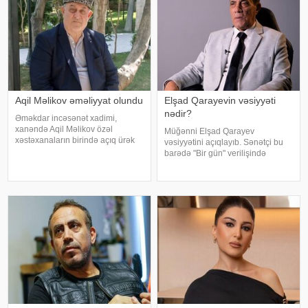
Aqil Məlikov əməliyyat olundu
Elşad Qarayevin vəsiyyəti
nədir?
Əməkdar incəsənət xadimi,
xanəndə Aqil Məlikov özəl
Müğənni Elşad Qarayev
xəstəxanaların birində açıq ürək
vəsiyyətini açıqlayıb. Sənətçi bu
əməliyyatı keçirib. xəbər verir ki,
barədə "Bir gün" verilişində
bu barədə "Teleqraf"a xanəndənin
danışıb. "Hər dəfə rayona gələndə
oğlu Hüseyn Məlikov məlumat
qardaşlarımın məzarını ziyarət
verib. Onun sözlərinə görə, atasını
edirəm. Bu dünyadan hamımız
köçəcəyik. Amma köçməyin d