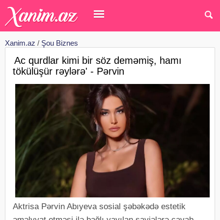
Xanim.az
/
Şou Biznes
Ac qurdlar kimi bir söz deməmiş, hamı
tökülüşür rəylərə' - Pərvin
Aktrisa Pərvin Abıyeva sosial şəbəkədə estetik
əməlyyat etməsi ilə bağlı yayılan şayiələrə cavab