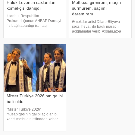
Haluk Leventin saxlanılan
Mətbəxə girmirəm, maşın
köməkçisi danışdı
sürmürəm, saçımı
daramıram
İstanbul Respublika
Prokurorluğunun AHBAP Dərnəyi
Əməkdar artist Dilarə Əliyeva
ilə bağlı apardığı istintaq
şəxsi həyatı ilə bağlı maraqlı
çərçivəsində saxlanılan Yeliz
açıqlamalar verib. Axşam.az-a
Kaya ifadəsində diqqət çəkən
istinafdən xəbər verir ki, aktrisa
iddialar səsləndirib. xəbər verir ki,
"İki başlı" proqramında heç vaxt
yerli KİV-in məlumatına görə,
avtomobil idarə etmədiyini deyib.
Haluk Leventin köməkçis
O, sürücü ilə hərəkə
Mister Türkiye 2026'nın qalibi
bəlli oldu
"Mister Türkiye 2026"
müsabiqəsinin qalibi açıqlanıb.
xarici mətbuata istinadən xəbər
verir ki, 30 iştirakçının mübarizə
apardığı finalda Rizenin Ardeşen
rayonundan olan Doğukan