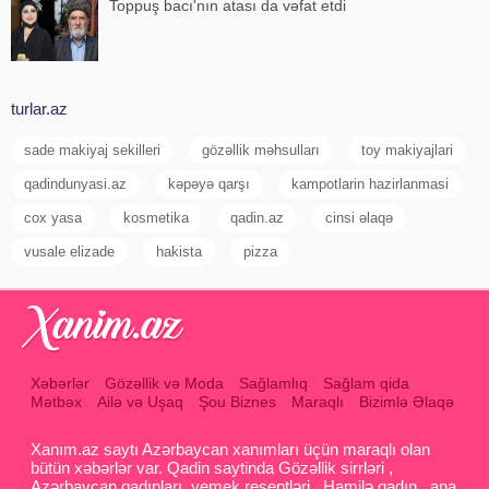
Toppuş bacı'nın atası da vəfat etdi
turlar.az
sade makiyaj sekilleri
gözəllik məhsulları
toy makiyajlari
qadindunyasi.az
kəpəyə qarşı
kampotlarin hazirlanmasi
cox yasa
kosmetika
qadin.az
cinsi əlaqə
vusale elizade
hakista
pizza
Xəbərlər
Gözəllik və Moda
Sağlamlıq
Sağlam qida
Mətbəx
Ailə və Uşaq
Şou Biznes
Maraqlı
Bizimlə Əlaqə
Xanım.az saytı Azərbaycan xanımları üçün maraqlı olan
bütün xəbərlər var. Qadin saytinda Gözəllik sirrləri ,
Azərbaycan qadınları, yemek reseptləri , Hamilə qadın , ana