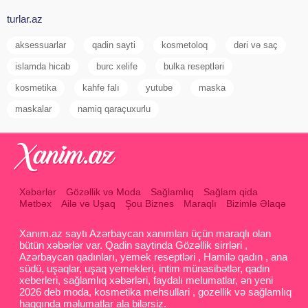
turlar.az
aksessuarlar
qadin sayti
kosmetoloq
dəri və saç
islamda hicab
burc xelife
bulka reseptləri
kosmetika
kahfe falı
yutube
maska
maskalar
namiq qaraçuxurlu
Xəbərlər
Gözəllik və Moda
Sağlamlıq
Sağlam qida
Mətbəx
Ailə və Uşaq
Şou Biznes
Maraqlı
Bizimlə Əlaqə
Xanım.az saytı Azərbaycan xanımları üçün maraqlı olan
bütün xəbərlər var. Qadin saytinda Gözəllik sirrləri ,
Azərbaycan qadınları, yemek reseptləri , Hamilə qadın , ana
südü, uşaqlar, uşaq yemekleri, intim münasibətlər, qadin
xeberleri, sağlamlıq xəbərləri, faydalı melumatlar, ən yeni
2026 deb moda, kosmetika mehsullari , gozellik və sağlamlıq
haqqında məlumatlar ala bilərsiz.