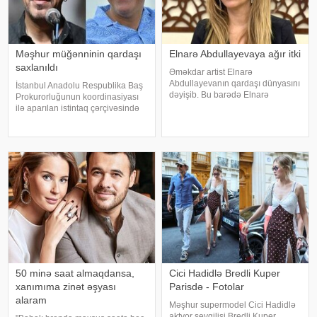
Məşhur müğənninin qardaşı
Elnarə Abdullayevaya ağır itki
saxlanıldı
Əməkdar artist Elnarə
Abdullayevanın qardaşı dünyasını
İstanbul Anadolu Respublika Baş
dəyişib. Bu barədə Elnarə
Prokurorluğunun koordinasiyası
Abdullayeva sosial şəbəkə
ilə aparılan istintaq çərçivəsində
hesabında yazıb. O, kədərini bu
Şile Bələdiyyəsinə dair yeni
sözlərlə ifadə edib:. "Bəzən insan
əməliyyat keçirilib. xəbər verir ki,
elə bir itki yaşayır ki, onu heç bir
İstanbul və İzmir şəhərlərində eyni
söz ifad
vaxtda həyata keçirilə
50 minə saat almaqdansa,
Cici Hadidlə Bredli Kuper
xanımıma zinət əşyası
Parisdə - Fotolar
alaram
Məşhur supermodel Cici Hadidlə
aktyor sevgilisi Bredli Kuper