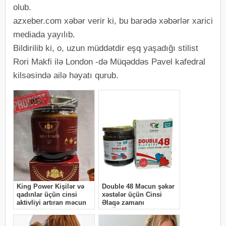
olub.
azxeber.com xəbər verir ki, bu barədə xəbərlər xarici
mediada yayılıb.
Bildirilib ki, o, uzun müddətdir eşq yaşadığı stilist
Rori Makfi ilə London -də Müqəddəs Pavel kafedral
kilsəsində ailə həyatı qurub.