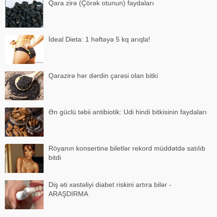
Qara zirə (Çörək otunun) faydaları
İdeal Dieta: 1 həftəyə 5 kq arıqla!
Qarazirə hər dərdin çarəsi olan bitki
Ən güclü təbii antibiotik: Udi hindi bitkisinin faydaları
Röyanın konsertinə biletlər rekord müddətdə satılıb
bitdi
Diş əti xəstəliyi diabet riskini artıra bilər -
ARAŞDIRMA