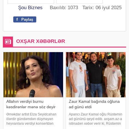
Şou Biznes
Baxılıb: 1073 Tarix: 06 iyul 2025
f
Paylaş
OXŞAR XƏBƏRLƏR
Allahın verdiyi burnu
Zaur Kamal bağında oğluna
kəsdirənlər mənə söz deyir
ad günü etdi
Əməkdar artist Elza Seyidcahan
Aparıcı Zaur Kamal oğlu Rüstəmin
illərdir gündəmdən düşməyən
ad gününü qeyd edib. axşam.az-a
heyvanlara verdiyi konsertdən
istinadən xəbər verir ki, Rüstəmin
danışıb. Müğənni aktyor Fərda
15 yaşı tamam olub. Aparıcı