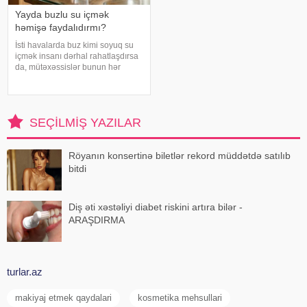
Yayda buzlu su içmək
həmişə faydalıdırmı?
İsti havalarda buz kimi soyuq su
içmək insanı dərhal rahatlaşdırsa
da, mütəxəssislər bunun hər
zaman ən yaxşı seçim olmadığını
bildirirlər. xəbər verir ki, çox soyuq
su susuzluq hissini tez azaldır və
insanın kifayət qədə
SEÇILMIŞ YAZILAR
Röyanın konsertinə biletlər rekord müddətdə satılıb
bitdi
Diş əti xəstəliyi diabet riskini artıra bilər -
ARAŞDIRMA
turlar.az
makiyaj etmek qaydalari
kosmetika mehsullari