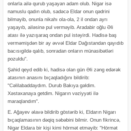
onlarla ailə qurub yaşayan adam olub. Nigar isə
namuslu qadın olub, sadəcə Eldar onun qədrini
bilməyib, onunla nikahı ola-ola, 2 il ondan ayrı
yaşayıb, ailəsinə pul verməyib. Aradabir oğlu Əli
atası ilə yazışaraq ondan pul istəyirdi. Hadisə baş
verməmişdən bir ay əvvəl Eldar Dağıstandan qayıdıb
bacısıgildə qalıb, sonradan onların münasibətləri
pozuldu".
Şahid qeyd edib ki, hadisə olan gün Əli zəng edərək
atasının anasını bıçaqladığını bildirib:
"Cəlilabaddaydım. Durub Bakıya gəldim.
Xəstəxanaya getdim. Nigarın vəziyyəti ilə
maraqlandım".
E. Ağayev əlavə bildirib göstərib ki, Eldarın Nigarı
bıçaqlamasının dəqiq səbəbini bilmir. Onun fikrincə,
Nigar Eldara bir kişi kimi hörmət etməyib: "Hörmət