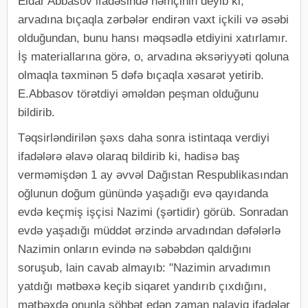
Eldar Abbasov ifadəsində həmçinin deyib ki,
arvadına bıçaqla zərbələr endirən vaxt içkili və əsəbi
olduğundan, bunu hansı məqsədlə etdiyini xatırlamır.
İş materiallarına görə, o, arvadına əksəriyyəti qoluna
olmaqla təxminən 5 dəfə bıçaqla xəsarət yetirib.
E.Abbasov törətdiyi əməldən peşman olduğunu
bildirib.
Təqsirləndirilən şəxs daha sonra istintaqa verdiyi
ifadələrə əlavə olaraq bildirib ki, hadisə baş
verməmişdən 1 ay əvvəl Dağıstan Respublikasından
oğlunun doğum günündə yaşadığı evə qayıdanda
evdə keçmiş işçisi Nazimi (şərtidir) görüb. Sonradan
evdə yaşadığı müddət ərzində arvadından dəfələrlə
Nazimin onların evində nə səbəbdən qaldığını
soruşub, lain cavab almayıb: "Nazimin arvadımın
yatdığı mətbəxə keçib siqaret yandırıb çıxdığını,
mətbəxdə onunla söhbət edən zaman nalayiq ifadələr