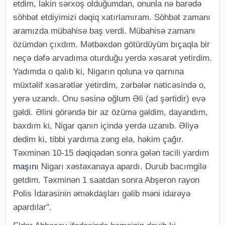
etdim, lakin sərxoş olduğumdan, onunla nə barədə
söhbət etdiyimizi dəqiq xatırlamıram. Söhbət zamanı
aramızda mübahisə baş verdi. Mübahisə zamanı
özümdən çıxdım. Mətbəxdən götürdüyüm bıçaqla bir
neçə dəfə arvadıma oturduğu yerdə xəsarət yetirdim.
Yadımda o qalıb ki, Nigarın qoluna və qarnına
müxtəlif xəsarətlər yetirdim, zərbələr nəticəsində o,
yerə uzandı. Onu səsinə oğlum Əli (ad şərtidir) evə
gəldi. Əlini görəndə bir az özümə gəldim, dayandım,
baxdım ki, Nigar qanın içində yerdə uzanıb. Əliyə
dedim ki, tibbi yardıma zəng elə, həkim çağır.
Təxminən 10-15 dəqiqədən sonra gələn təcili yardım
maşını
Nigarı xəstəxanaya apardı. Durub bacımgilə
getdim. Təxminən 1 saatdan sonra Abşeron rayon
Polis İdarəsinin əməkdaşları gəlib məni idarəyə
apardılar".