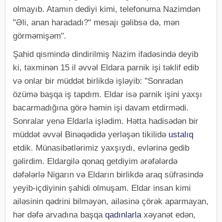
olmayıb. Atamın dediyi kimi, telefonuma Nazimdən
"Əli, anan haradadı?" mesajı gəlibsə də, mən
görməmişəm".
Şahid qismində dindirilmiş Nazim ifadəsində deyib
ki, təxminən 15 il əvvəl Eldara parnik işi təklif edib
və onlar bir müddət birlikdə işləyib: "Sonradan
özümə başqa iş tapdım. Eldar isə parnik işini yaxşı
bacarmadığına görə həmin işi davam etdirmədi.
Sonralar yenə Eldarla işlədim. Hətta hadisədən bir
müddət əvvəl Binəqədidə yerləşən tikilidə
ustalıq
etdik. Münasibətlərimiz yaxşıydı, evlərinə gedib
gəlirdim. Eldargilə qonaq getdiyim ərəfələrdə
dəfələrlə Nigarın və Eldarın birlikdə araq süfrəsində
yeyib-içdiyinin şahidi olmuşam. Eldar insan kimi
ailəsinin qədrini bilməyən, ailəsinə çörək aparmayan,
hər dəfə arvadına başqa
qadınlarla
xəyanət edən,