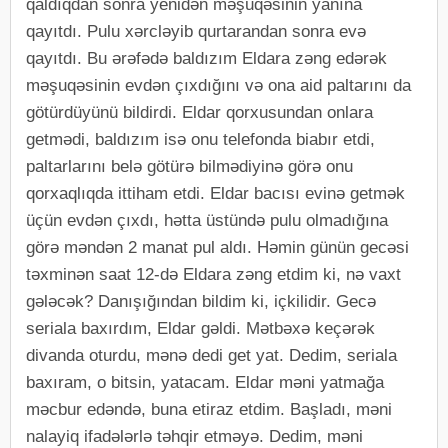
qaldıqdan sonra yenidən məşuqəsinin yanına
qayıtdı. Pulu xərcləyib qurtarandan sonra evə
qayıtdı. Bu ərəfədə baldızım Eldara zəng edərək
məşuqəsinin evdən çıxdığını və ona aid paltarını da
götürdüyünü bildirdi. Eldar qorxusundan onlara
getmədi, baldızım isə onu telefonda biabır etdi,
paltarlarını belə götürə bilmədiyinə görə onu
qorxaqlıqda ittiham etdi. Eldar bacısı evinə getmək
üçün evdən çıxdı, hətta üstündə pulu olmadığına
görə məndən 2 manat pul aldı. Həmin günün gecəsi
təxminən saat 12-də Eldara zəng etdim ki, nə vaxt
gələcək? Danışığından bildim ki, içkilidir. Gecə
seriala baxırdım, Eldar gəldi. Mətbəxə keçərək
divanda oturdu, mənə dedi get yat. Dedim, seriala
baxıram, o bitsin, yatacam. Eldar məni yatmağa
məcbur edəndə, buna etiraz etdim. Başladı, məni
nalayiq ifadələrlə təhqir etməyə. Dedim, məni