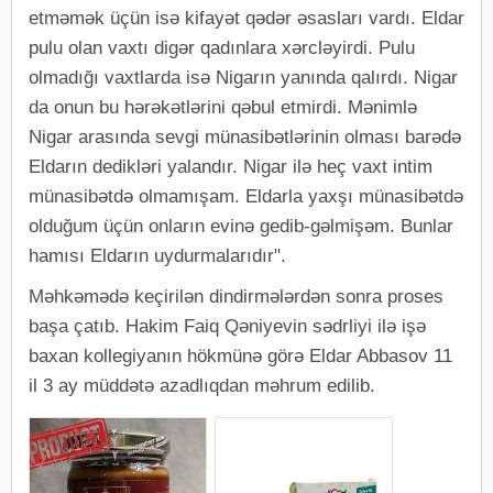
etməmək üçün isə kifayət qədər əsasları vardı. Eldar
pulu olan vaxtı digər qadınlara xərcləyirdi. Pulu
olmadığı vaxtlarda isə Nigarın yanında qalırdı. Nigar
da onun bu hərəkətlərini qəbul etmirdi. Mənimlə
Nigar arasında sevgi münasibətlərinin olması barədə
Eldarın dedikləri yalandır. Nigar ilə heç vaxt intim
münasibətdə olmamışam. Eldarla yaxşı münasibətdə
olduğum üçün onların evinə gedib-gəlmişəm. Bunlar
hamısı Eldarın uydurmalarıdır".
Məhkəmədə keçirilən dindirmələrdən sonra proses
başa çatıb. Hakim Faiq Qəniyevin sədrliyi ilə işə
baxan kollegiyanın hökmünə görə Eldar Abbasov 11
il 3 ay müddətə azadlıqdan məhrum edilib.