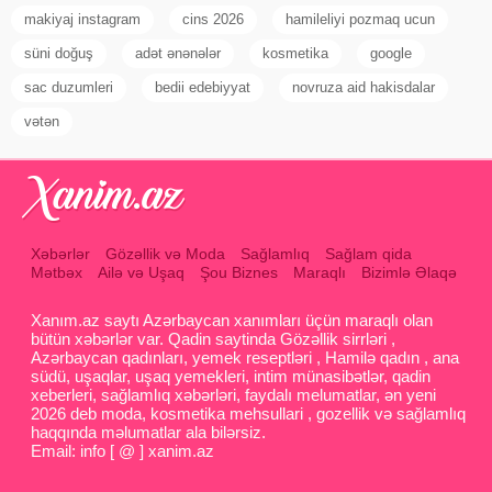
makiyaj instagram
cins 2026
hamileliyi pozmaq ucun
süni doğuş
adət ənənələr
kosmetika
google
sac duzumleri
bedii edebiyyat
novruza aid hakisdalar
vətən
Xəbərlər
Gözəllik və Moda
Sağlamlıq
Sağlam qida
Mətbəx
Ailə və Uşaq
Şou Biznes
Maraqlı
Bizimlə Əlaqə
Xanım.az saytı Azərbaycan xanımları üçün maraqlı olan
bütün xəbərlər var. Qadin saytinda Gözəllik sirrləri ,
Azərbaycan qadınları, yemek reseptləri , Hamilə qadın , ana
südü, uşaqlar, uşaq yemekleri, intim münasibətlər, qadin
xeberleri, sağlamlıq xəbərləri, faydalı melumatlar, ən yeni
2026 deb moda, kosmetika mehsullari , gozellik və sağlamlıq
haqqında məlumatlar ala bilərsiz.
Email: info [ @ ] xanim.az