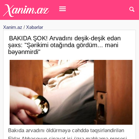
Xanim.az
/
Xəbərlər
BAKIDA ŞOK! Arvadını deşik-deşik edən
şəxs: "Şərikimi otağında gördüm... məni
bəyənmirdi"
Bakıda arvadını öldürməyə cəhddə təqsirləndirilən
Eldar Abbasovun cinayət işi üzrə məhkəmə prosesi