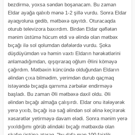
bezdirmə, yoxsa səndən boşanacam. Bu zaman
Eldar ayağa qalxıb mənə 1-2 şillə vurdu. Sonra Eldar
ayaqyoluna gedib, mətbəxə qayıtdı. Oturacaqda
oturub televizora baxırdım. Birdən Eldar qəflətən
mənim üstümə hücum etdi və əlində olan mətbəx
bıçağı ilə sol qolumdan dəfələrdə vurdu. Şoka
düşdüyümdən və həmin vaxtı Eldarın hərəkətlərini
anlamadığımdan, qışqıraraq oğlum Əlini köməyə
çağırdım. Mətbəxin küncündə olduğundan Eldarın
əlindən çıxa bilmədim, yerimdən durub qaçmaq
istəyəndə bıçaqla qarnıma zərbələr endirməyə
başladı. Bu zaman Əli mətbəxə daxil oldu. Əli
əlindən bıçağı almağa çalışırdı. Eldar onu itələyərək
yerə yıxıb, bıçağı isə sağ əlindən sol əlinə keçirərək
xəsarətlər yetirməyə davam elədi. Sonra mənim yerə
yıxıldığımı görüb əlindəki bıçağı mətbəxdə olan
şkafın üstünə ataraq, "bu dəfə mən 100 faizlik