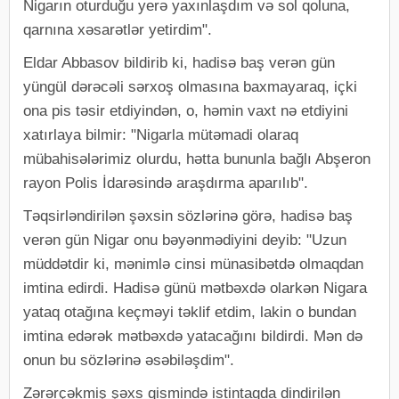
Nigarın oturduğu yerə yaxınlaşdım və sol qoluna,
qarnına xəsarətlər yetirdim".
Eldar Abbasov bildirib ki, hadisə baş verən gün
yüngül dərəcəli sərxoş olmasına baxmayaraq, içki
ona pis təsir etdiyindən, o, həmin vaxt nə etdiyini
xatırlaya bilmir: "Nigarla mütəmadi olaraq
mübahisələrimiz olurdu, hətta bununla bağlı Abşeron
rayon Polis İdarəsində araşdırma aparılıb".
Təqsirləndirilən şəxsin sözlərinə görə, hadisə baş
verən gün Nigar onu bəyənmədiyini deyib: "Uzun
müddətdir ki, mənimlə cinsi münasibətdə olmaqdan
imtina edirdi. Hadisə günü mətbəxdə olarkən Nigara
yataq otağına keçməyi təklif etdim, lakin o bundan
imtina edərək mətbəxdə yatacağını bildirdi. Mən də
onun bu sözlərinə əsəbiləşdim".
Zərərçəkmiş şəxs qismində istintaqda dindirilən