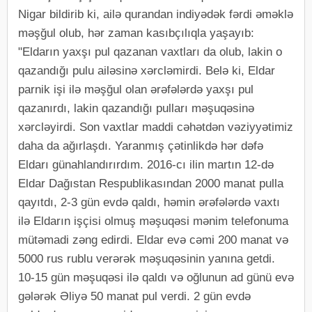
Nigar bildirib ki, ailə qurandan indiyədək fərdi əməklə
məşğul olub, hər zaman kasıbçılıqla yaşayıb:
"Eldarın yaxşı pul qazanan vaxtları da olub, lakin o
qazandığı pulu ailəsinə xərcləmirdi. Belə ki, Eldar
parnik işi ilə məşğul olan ərəfələrdə yaxşı pul
qazanırdı, lakin qazandığı pulları məşuqəsinə
xərcləyirdi. Son vaxtlar maddi cəhətdən vəziyyətimiz
daha da ağırlaşdı. Yaranmış çətinlikdə hər dəfə
Eldarı günahlandırırdım. 2016-cı ilin martın 12-də
Eldar Dağıstan Respublikasından 2000 manat pulla
qayıtdı, 2-3 gün evdə qaldı, həmin ərəfələrdə vaxtı
ilə Eldarın işçisi olmuş məşuqəsi mənim telefonuma
mütəmadi zəng edirdi. Eldar evə cəmi 200 manat və
5000 rus rublu verərək məşuqəsinin yanına getdi.
10-15 gün məşuqəsi ilə qaldı və oğlunun ad günü evə
gələrək Əliyə 50 manat pul verdi. 2 gün evdə