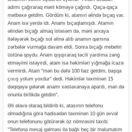
adımı çağıraraq məni köməyə çağırdı. Qaça-qaça
mətbəxə getdim. Gördüm ki, atamın əlində bıçaq var.
Anam isə yerdə idi. Anamı bıçaqlamışdı. Atamın
əlindən bıçağı almaq istəsəm də, məni arxaya
itələyərək bıçağı sol əlinə alıb anamın qarnına
zərbələr vurmağa davam etdi. Sonra bıçağı mebelin
üstünə qoydu. Anam qışqıraraq təcili yardıma zəng
etməyimi istəyirdi, atam isə həkimləri yığmağa icazə
vermirdi. Atam "mən bu dəfə 100 faiz getdim, başqa
çıxış yolum yoxdur" dedi. Həkimlər təxminən 15
dəqiqəyə gələrək anamı xəstəxanaya apardı, mən də
onunla birlikdə getdim".
Əli əlavə olaraq bildirib ki, atasının telefonu
olmadığına görə hadisədən təxminən 10 gün əvvəl
onun telefonunu götürərək öz nömrəsini taxıb:
"Telefona mesaj gəlməsi ilə bağlı heç bir məlumatım