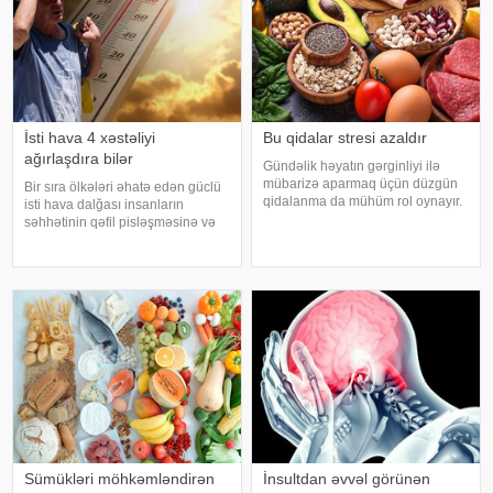
İsti hava 4 xəstəliyi
Bu qidalar stresi azaldır
ağırlaşdıra bilər
Gündəlik həyatın gərginliyi ilə
mübarizə aparmaq üçün düzgün
Bir sıra ölkələri əhatə edən güclü
qidalanma da mühüm rol oynayır.
isti hava dalğası insanların
axşam.az-a istinadən bildirir
səhhətinin qəfil pisləşməsinə və
ki, orqanizmin kifayət qədər
bəzi xəstəliklərin ağırlaşmasına
vitamin və mineral alması stressin
səbəb ola bilər. Yüksək
təsirlərini azaltmağa kömək edə
temperatur yalnız susuzlaşma və
bilər
günvurma riski yaratmır. xarici
mediay
Sümükləri möhkəmləndirən
İnsultdan əvvəl görünən