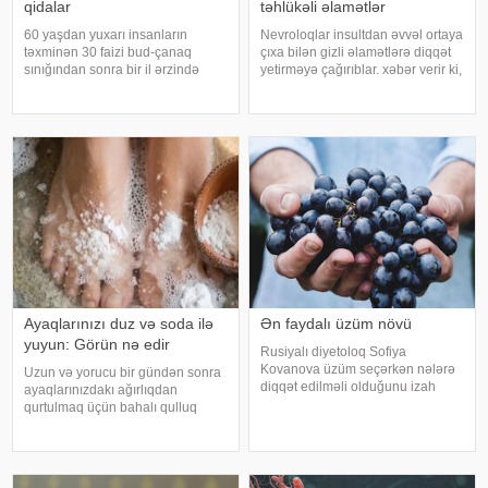
qidalar
təhlükəli əlamətlər
60 yaşdan yuxarı insanların
Nevroloqlar insultdan əvvəl ortaya
təxminən 30 faizi bud-çanaq
çıxa bilən gizli əlamətlərə diqqət
sınığından sonra bir il ərzində
yetirməyə çağırıblar. xəbər verir ki,
həyatını itirir. xəbər verir ki, bu
insult bəzi hallarda qəfil baş
səbəbdən sümüklərin
vermir və beyin günlər, hətta
möhkəmliyini qorumaq və sınıq
həftələr əvvəl müəyyən siqnallar
riskini azaltmaq üçün kalsium, D
verə bilər. Lakin b
vitamini, zülal
Ayaqlarınızı duz və soda ilə
Ən faydalı üzüm növü
yuyun: Görün nə edir
Rusiyalı diyetoloq Sofiya
Kovanova üzüm seçərkən nələrə
Uzun və yorucu bir gündən sonra
diqqət edilməli olduğunu izah
ayaqlarınızdakı ağırlıqdan
edib. -a istinadən xəbər verir ki,
qurtulmaq üçün bahalı qulluq
bu barədə o, AİF.ru nəşrinə
məhsullarına ehtiyacınız yoxdur.
müsahibəsində danışıb.
Duz və soda ilə ayaqlarınızı həm
Mütəxəssis qeyd edib ki, tünd
rahatlaya, həm də təravətləndirə
rəngdə olan üzüm sortlar
bilərsiniz. xəbər verir ki, çox vax