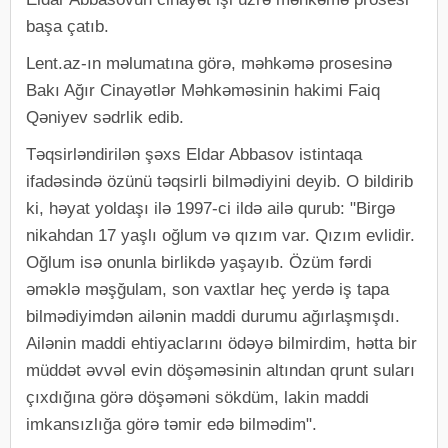
başa çatıb.
Lent.az-ın məlumatına görə, məhkəmə prosesinə
Bakı Ağır Cinayətlər Məhkəməsinin hakimi Faiq
Qəniyev sədrlik edib.
Təqsirləndirilən şəxs Eldar Abbasov istintaqa
ifadəsində özünü təqsirli bilmədiyini deyib. O bildirib
ki, həyat yoldaşı ilə 1997-ci ildə ailə qurub: "Birgə
nikahdan 17 yaşlı oğlum və qızım var. Qızım evlidir.
Oğlum isə onunla birlikdə yaşayıb. Özüm fərdi
əməklə məşğulam, son vaxtlar heç yerdə iş tapa
bilmədiyimdən ailənin maddi durumu ağırlaşmışdı.
Ailənin maddi ehtiyaclarını ödəyə bilmirdim, hətta bir
müddət əvvəl evin döşəməsinin altından qrunt suları
çıxdığına görə döşəməni sökdüm, lakin maddi
imkansızlığa görə təmir edə bilmədim".