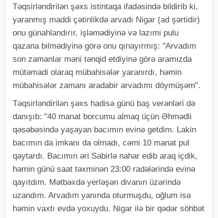
Təqsirləndirilən şəxs istintaqa ifadəsində bildirib ki,
yaranmış maddi çətinlikdə arvadı Nigar (ad şərtidir)
onu günahlandırır, işləmədiyinə və lazımi pulu
qazana bilmədiyinə görə onu qınayırmış: "Arvadım
son zamanlar məni tənqid etdiyinə görə aramızda
mütəmadi olaraq mübahisələr yaranırdı, həmin
mübahisələr zamanı aradabir arvadımı döymüşəm".
Təqsirləndirilən şəxs hadisə günü baş verənləri də
danışıb: "40 manat borcumu almaq üçün Əhmədli
qəsəbəsində yaşayan bacımın evinə getdim. Lakin
bacımın da imkanı da olmadı, cəmi 10 manat pul
qaytardı. Bacımın əri Sabirlə nahar edib araq içdik,
həmin günü saat təxminən 23:00 radələrində evinə
qayıtdım. Mətbəxdə yerləşən divanın üzərində
uzandım. Arvadım yanında oturmuşdu, oğlum isə
həmin vaxtı evdə yoxuydu. Nigar ilə bir qədər söhbət