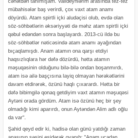
cəhətdən tanımışam. Valideynlərim arasında tez-tez
mübahisələr baş verirdi, çox vaxt atam anamı
döyürdü. Atam spirtli içki aludəçisi olub, evdə olan
söz-söhbətlərin əksəriyyəti də məhz atam spirtli içki
qəbul edəndən sonra başlayardı. 2013-cü ildə bu
söz-söhbətlər nəticəsində atam anamı ayağından
bıçaqlamışdı. Anam atamın ona qarşı etdiyi
haqsızlıqlara hər dəfə dözürdü, hətta atamın
məşuqəsinin olduğunu bilə-bilə ondan boşanmırdı,
atam isə ailə başçısına layiq olmayan hərəkətlərini
davam etdirərək, özünü haqlı çıxarardı. Hətta bir
dəfə bibimgilə qonaq getdiyim vaxt atamın məşuqəsi
Aytəni orada gördüm. Atam isə özünü heç bir şey
olmadığı kimi aparırdı, onun Aytəndən Alim adlı oğlu
da var".
Şahid qeyd edir ki, hadisə olan günü yatdığı zaman
anasının səsini eşidərək oyanıb: "Anam ucadan