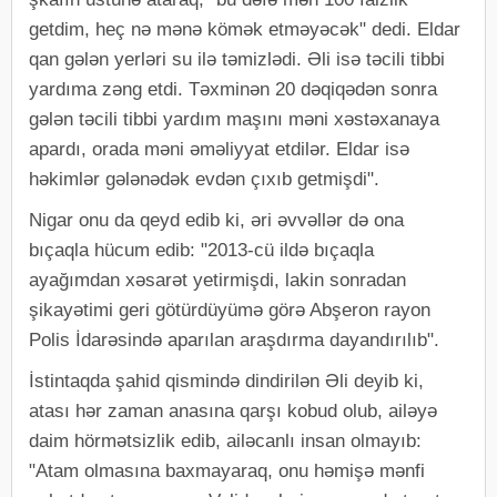
getdim, heç nə mənə kömək etməyəcək" dedi. Eldar
qan gələn yerləri su ilə təmizlədi. Əli isə təcili tibbi
yardıma zəng etdi. Təxminən 20 dəqiqədən sonra
gələn təcili tibbi yardım maşını məni xəstəxanaya
apardı, orada məni əməliyyat etdilər. Eldar isə
həkimlər gələnədək evdən çıxıb getmişdi".
Nigar onu da qeyd edib ki, əri əvvəllər də ona
bıçaqla hücum edib: "2013-cü ildə bıçaqla
ayağımdan xəsarət yetirmişdi, lakin sonradan
şikayətimi geri götürdüyümə görə Abşeron rayon
Polis İdarəsində aparılan araşdırma dayandırılıb".
İstintaqda şahid qismində dindirilən Əli deyib ki,
atası hər zaman anasına qarşı kobud olub, ailəyə
daim hörmətsizlik edib, ailəcanlı insan olmayıb:
"Atam olmasına baxmayaraq, onu həmişə mənfi