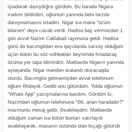
işlədərək danışdığını gördüm. Bu barədə Nigara
iradımı bildirdim, oğlumun yanında belə tərzdə
danışmamasını istədim. Nigar isə mənə "özüm
bilərəm" deyə cavab verdi. Hadisə baş verməzdən 1
gün əvvəl Nazim Cəlilabad rayonuna getdi. Hadisə
günü də bacımgildən evə qayıdanda sərxoş olduğum
üçün bütün bu söz-söhbətləri beynimdə fırladaraq
özümə yer tapa bilmirdim. Mətbəxdə Nigarın yanında
əyləşəndə, Nigar məndən aralanıb oturacaqda
oturdu. Bacımgilə getməmişdən əvvəl telefonum
oğlum Əlidəydi. Gedib onu götürdüm. Yolda oğlumun
"Whats App" yazışmalarına baxdım. Gördüm ki,
Nazimdən oğlumun telefonuna "Əli, anan haradadır?"
məzmunlu mesaj gəlib. Əsəbiləşdim. Mətbəxdə
olduğum zaman isə bütün bunları xatırlayıb
əsəbiləşərək, masanın üstündə olan bıçağı götürüb