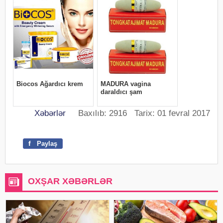
Xəbərlər
Baxılıb: 2916 Tarix: 01 fevral 2017
f
Paylaş
OXŞAR XƏBƏRLƏR