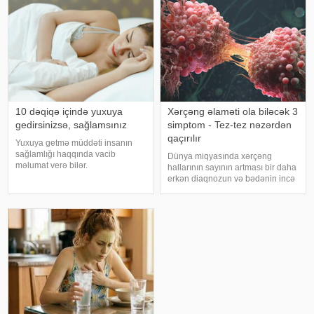
10 dəqiqə içində yuxuya
Xərçəng əlaməti ola biləcək 3
gedirsinizsə, sağlamsınız
simptom - Tez-tez nəzərdən
qaçırılır
Yuxuya getmə müddəti insanın
sağlamlığı haqqında vacib
Dünya miqyasında xərçəng
məlumat verə bilər.
hallarının sayının artması bir daha
Mütəxəssislərin fikrincə, ideal vaxt
erkən diaqnozun və bədənin incə
10-20 dəqiqədir. xəbər verir ki,
xəbərdarlıq əlamətlərinin düzgün
davranış yönümlü yuxu təbabəti
şərh edilməsinin vacibliyini
üzrə mütəxəssis Mişel Drerupun
vurğulayır. Məşhur inancın əksinə
sözlərinə görə
olaraq, xərçəng növləri həmişə
ağı