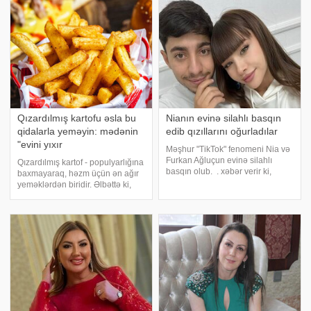
çalışan qadın onun qızılların
proqramında "Evinizdən 311 min
manat dəyərində qızıl, 15 mi
Qızardılmış kartofu əsla bu
Nianın evinə silahlı basqın
qidalarla yeməyin: mədənin
edib qızıllarını oğurladılar
"evini yıxır
Məşhur "TikTok" fenomeni Nia və
Furkan Ağluçun evinə silahlı
Qızardılmış kartof - populyarlığına
basqın olub. . xəbər verir ki,
baxmayaraq, həzm üçün ən ağır
maskalı və əli silahlı şəxs
yeməklərdən biridir. Əlbəttə ki,
Furkanın evdən çıxdığını görüb
qızardılmış kartof çox dadlıdır,
və evin arxasındakı mətbəx
amma onu tez-tez yemək
qapısından evə daxil olub. Nianı
məsləhət görülmür. O, yalnız
həzm sistemini yükləmir, eyni
zamand