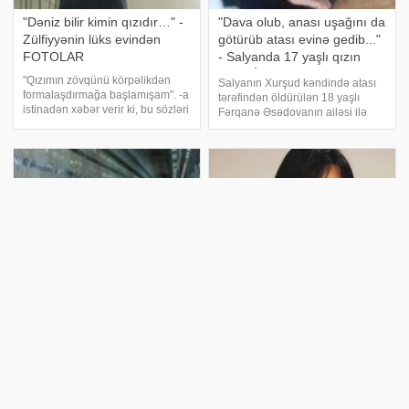
"Dəniz bilir kimin qızıdır…" -
"Dava olub, anası uşağını da
Zülfiyyənin lüks evindən
götürüb atası evinə gedib..."
FOTOLAR
- Salyanda 17 yaşlı qızın
QƏTLİ
"Qızımın zövqünü körpəlikdən
Salyanın Xurşud kəndində atası
formalaşdırmağa başlamışam". -a
tərəfindən öldürülən 18 yaşlı
istinadən xəbər verir ki, bu sözləri
Fərqanə Əsədovanın ailəsi ilə
xalq artisti Zülfiyyə Xanbabayeva
bağlı bəzi məqamlar ortaya çıxıb.
"Port Baku Magazine" jurnalına
F.Əsədovanın 4-cü sinifdə
müsahibəsində söyləyib. Həmin
oxuyan qardaşı Əflatun
müsahibədə
Əsədovun təhsil aldığı Xurşud
kənd M.Salmanov adın
"Pulu verməsək gedib qızın
"Qızımın tam ailədə
evindən yığacaqdılar
böyüməyini istəyirəm
mebelləri" - 65 yaşlı kişinin
Əməkdar artist Nigar Şabanova
intiharının TƏFƏRRÜATI
ailəsi ilə bağlı açıqlamalar verib.
Bu gün səhər saatlarında Bakı
xəbər verir ki, bu barədə o,
metrosunun "Koroğlu"
"Pərvizə görə"də danışıb. Sənətçi
stansiyasında özünü qatarın
qardaşının övladlığa götürdüyü