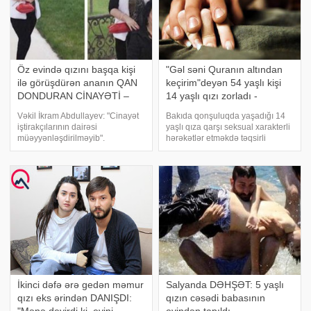
Öz evində qızını başqa kişi
"Gəl səni Quranın altından
ilə görüşdürən ananın QAN
keçirim"deyən 54 yaşlı kişi
DONDURAN CİNAYƏTİ –
14 yaşlı qızı zorladı -
FOTOLAR
BAKIDA ŞOK
Vəkil İkram Abdullayev: "Cinayət
Bakıda qonşuluqda yaşadığı 14
iştirakçılarının dairəsi
yaşlı qıza qarşı seksual xarakterli
müəyyənləşdirilməyib".
hərəkətlər etməkdə təqsirli
Məmmədov Sədi Bəhram oğlu ilə
bilinən 1963-cü il təvəllüdlü
Mahmudova Lalə Yaşar qızı əlbir
Məhəmməd Əliyevin cinayət işi
olaraq 26 sentyabr 2015-ci ildə,
üzrə məhkəmə başa çatıb. -ın
saat 3-4 radələrində Yasamal
məlumatına görə, Bakı Ağır
rayonu
Cinayətlə
İkinci dəfə ərə gedən məmur
Salyanda DƏHŞƏT: 5 yaşlı
qızı eks ərindən DANIŞDI:
qızın cəsədi babasının