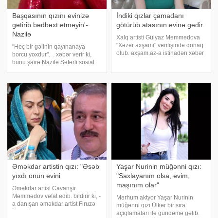
Başqasının qızını evinizə
İndiki qızlar çamadanı
gətirib bədbəxt etməyin'-
götürüb atasının evinə gedir
Nazilə
Xalq artisti Gülyaz Məmmədova
"Xəzər axşamı" verilişində qonaq
"Heç bir gəlinin qayınanaya
olub. axşam.az-a istinadən xəbər
borcu yoxdur". . xəbər verir ki,
verir ki, müğənni oğlu Ramazan
bunu şairə Nazilə Səfərli sosial
üçün olan gəlin arzusundan
media hesabında deyib. Səfərli
danışıb. "Oğlumu çox sevsin,
qız övladı olan analara pis
onun qulluğunda dursun
yanaşan insanları qınayıb:. "Heç
bir gəlinin qayınanay
Əməkdar artistin qızı: "Əsəb
Yaşar Nurinin müğənni qızı:
yıxdı onun evini
"Saxlayanım olsa, evim,
maşınım olar"
Əməkdar artist Cavanşir
Məmmədov vəfat edib. bildirir ki, -
Mərhum aktyor Yaşar Nurinin
a danışan əməkdar artist Firuzə
müğənni qızı Ülkər bir sıra
İbadovanın qızı məlumatı
açıqlamaları ilə gündəmə gəlib.