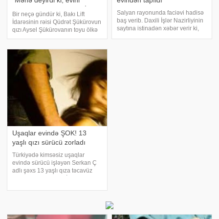
"Mənə deyirdi ki, evini
evindən tapıldı
mənim adıma keçir" - VİDEO
Salyan rayonunda faciəvi hadisə
Bir neçə gündür ki, Bakı Lift
baş verib. Daxili İşlər Nazirliyinin
İdarəsinin rəisi Qüdrət Şükürovun
saytına istinadən xəbər verir ki,
qızı Aysel Şükürovanın toyu ölkə
martın 25-də Salyan rayon sakini,
gündəmini zəbt edib. Bununla
5 yaşlı Zeynəb İbadzadə Seydan
bağlı xəbərlər yayılandan sonra
kəndində yaşayan babasının
Ayselin birinci həyat yoldaşı
evinin həyətindən keçən s
Elşən Əsgərov mətbuata çıxaraq
Şükürovla
Uşaqlar evində ŞOK! 13
yaşlı qızı sürücü zorladı
Türkiyədə kimsəsiz uşaqlar
evində sürücü işləyən Serkan Ç
adlı şəxs 13 yaşlı qıza təcavüz
edib. Bu şok hadisə İstanbulun
kimsəsiz uşaqlar evində yaşanıb.
Atası və anası boşandıqdan
sonra iki qardaşı ilə kimsəsiz
uşaqlar evin