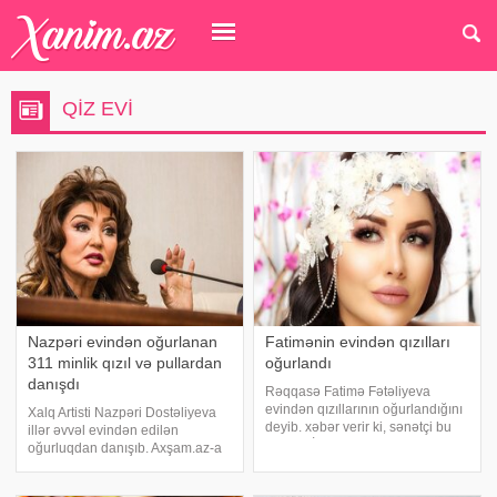
QIZ EVI
Nazpəri evindən oğurlanan
Fatimənin evindən qızılları
311 minlik qızıl və pullardan
oğurlandı
danışdı
Rəqqasə Fatimə Fətəliyeva
evindən qızıllarının oğurlandığını
Xalq Artisti Nazpəri Dostəliyeva
deyib. xəbər verir ki, sənətçi bu
illər əvvəl evindən edilən
haqda "İncə səhər" verilişində
oğurluqdan danışıb. Axşam.az-a
qonaq olarkən məlumat verib.
istinadən xəbər verir ki,
FAtimənin sözlərinə görə, evində
müğənniyə "Zarafat bir yana"