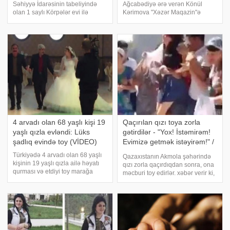
Səhiyyə İdarəsinin tabeliyində
Ağcabədiyə ərə verən Könül
olan 1 saylı Körpələr evi ilə
Kərimova "Xəzər Maqazin"ə
əlaqədar yayılan görüntülərə
maraqlı açıqlamalar verib.
münasibət bildirib. Nazirliyin
Axşam.az-ın məlumatına görə,
mətbuat xidmətinin mütəxəssisi
müğənni qızı üçün narahatlıq
Səfayə Əhmədova bildirib ki,
keçirmədiyini və toydan sonra
aparıla
ona zəng vurmadığın
4 arvadı olan 68 yaşlı kişi 19
Qaçırılan qızı toya zorla
yaşlı qızla evləndi: Lüks
gətirdilər - "Yox! İstəmirəm!
şadlıq evində toy (VİDEO)
Evimizə getmək istəyirəm!" /
FOTOLAR
Türkiyədə 4 arvadı olan 68 yaşlı
Qazaxıstanın Akmola şəhərində
kişinin 19 yaşlı qızla ailə həyatı
qızı zorla qaçırdıqdan sonra, ona
qurması və etdiyi toy marağa
məcburi toy edirlər. xəbər verir ki,
səbəb olub. -in məlumatına görə,
qoy zamanı qız maşından
Batman kəndinin sakini Mustafa
düşmək istəmir. Lakin gələcək
Serkan kəndlərində çobanlıq
qaynanası, baldızları onu dilə
edən 19 yaşlı Aliye Öztürk ilə
tuturlar, hər şeyin yaxşı olacağın
beşinc