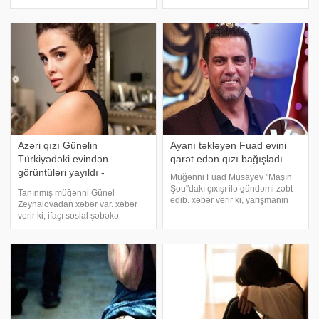
təsdiqləyib. "Cavanşir müəllim bu
xəbər verir ki, Ülkər haqqında
dəqiqə vəfat edib. Qəfil
gəzən şayiələrə son vermək üçün
ürəktutmasından keçinib. İndi ora
etiraflar edib:. "Çox adam deyir ki,
gedirik
atam yaşasaydı oxumağıma icaz
Azəri qızı Günelin
Ayanı təkləyən Fuad evini
Türkiyədəki evindən
qarət edən qızı bağışladı
görüntüləri yayıldı -
Müğənni Fuad Musayev "Maşın
FOTOLAR
Şou"dakı çıxışı ilə gündəmi zəbt
Tanınmış müğənni Günel
edib. xəbər verir ki, yarışmanın
Zeynalovadan xəbər var. xəbər
ikinci günündə Fuad Musayev
verir ki, ifaçı sosial şəbəkə
evindən oğurluq edən
hesabında evindən yeni fotolarını
qonşusunun qızı Səbinə
paylaşıb. Onun fotoları
Atakişiyeva haqda danışıb. O,
izləyicilərin marağına səbəb olub.
verilişdə Atakişiyevan
Həmin fotoları təqdim edirik: ( )