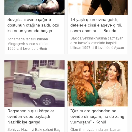
Sevgilisini evinə çağırıb
14 yaşlı qızın evinə getdi,
dostunun otağına saldı, özü
dəfələrlə cinsi əlaqəyə girdi,
isə onun yanında başqa
sonra anasını... - Bakıda
qızla... - Azərbaycanda ŞOK
Bakıda yetkinlik yaşına çatmayan
Zorlamada təqsirli bilinən
OLAY
qıza təcavüz etməkdə təqsirli
Mingəçevir şəhər sakinləri -
bilinən 1997-ci il təvəllüdlü Ayxan
1995-ci il təvəllüdlü Əmir
Məmmədovun cinayət işi üzrə
Bayramov və dostu, 1996-cı il
məhkəmə prosesi başa çatıb.
təvəllüdlü Elmir Vəliyevin (cinayət
Ayxan Məmmədov 2015-ci ilin
işində adı keçən şəxslərin ad və
oktyabrında Feysbukda 2001-ci
soyadaları şərti verilib – red.)
ildə anada
cinayə
Rəqsanənin qızı körpələr
"Qızım ərə gedəndən nə
evindən video paylaşdı -
evində olmuşam, nə də zəng
Nazirlik işə qarışdı
vurmuşam" - Könül
Səhiyyə Nazirliyi Bakı şəhəri Baş
Ötən ilin noyabrında qızı Ləmanı