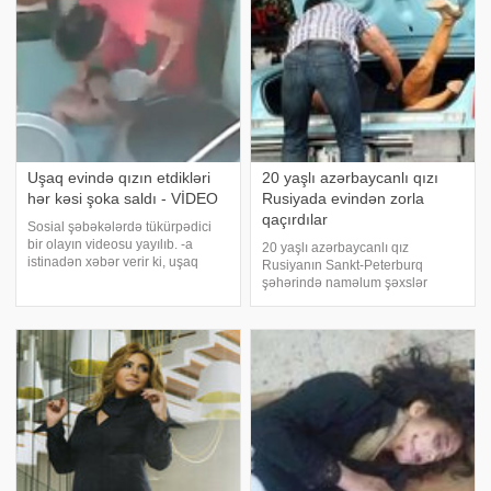
Uşaq evində qızın etdikləri
20 yaşlı azərbaycanlı qızı
hər kəsi şoka saldı - VİDEO
Rusiyada evindən zorla
qaçırdılar
Sosial şəbəkələrdə tükürpədici
bir olayın videosu yayılıb. -a
20 yaşlı azərbaycanlı qız
istinadən xəbər verir ki, uşaq
Rusiyanın Sankt-Peterburq
evində, yetim uşağı çimizdirən
şəhərində naməlum şəxslər
qızın etdikləri hər kəsi şoka salıb.
tərəfindən oğurlanıb. xəbər verir
Sözügedən videonu təqdim
ki, bu barədə polisə qızın anası
edirik:
məlumat verib. Onun sözlərinə
görə, tanımadıqları şəxslər
dekabrın 11-də ev