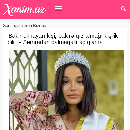
Xanim.az
/
Şou Biznes
Bakir olmayan kişi, bakirə qız almağı kişilik
bilir' - Səmradan qalmaqallı açıqlama