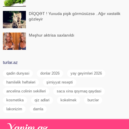
DİQQƏT ! Yuxuda pişik görmüsüzsə ..Ağır xəstəlik
gözləyir
Məşhur aktrisa saxlanıldı
turlar.az
qadin dunyasi
donlar 2026
yay geyimləri 2026
hamiləlik həftələri
şirniyyat resepti
ancelina colinin sekilleri
saca xina qoymaq qaydasi
kosmetika
qiz adlari
kokelmek
burclər
lakonizim
damla