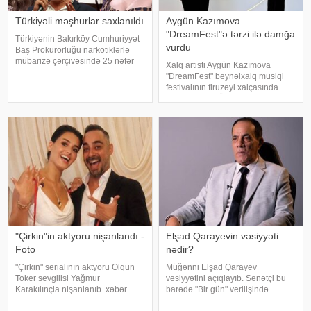
Türkiyəli məşhurlar saxlanıldı
Aygün Kazımova
"DreamFest"ə tərzi ilə damğa
Türkiyənin Bakırköy Cumhuriyyət
vurdu
Baş Prokurorluğu narkotiklərlə
mübarizə çərçivəsində 25 nəfər
Xalq artisti Aygün Kazımova
barəsində saxlanılma qərarı verib.
"DreamFest" beynəlxalq musiqi
Şübhəlilər arasında sənətçi,
festivalının firuzəyi xalçasında
aktyor, iş adamı və obyekt
görüntülənib. Ölkənin əsas ulduzu
sahiblərinin olduğu bildirilib.
tədbirə xüsusi tərzi ilə damğa
Əməliyya
vurub. Pop kraliça zövqlü geyimi
və fərqli saç düzümü il
"Çirkin"in aktyoru nişanlandı -
Elşad Qarayevin vəsiyyəti
Foto
nədir?
"Çirkin" serialının aktyoru Olqun
Müğənni Elşad Qarayev
Toker sevgilisi Yağmur
vəsiyyətini açıqlayıb. Sənətçi bu
Karakılınçla nişanlanıb. xəbər
barədə "Bir gün" verilişində
verir ki, aktyor sevgilisini Bursada
danışıb. "Hər dəfə rayona gələndə