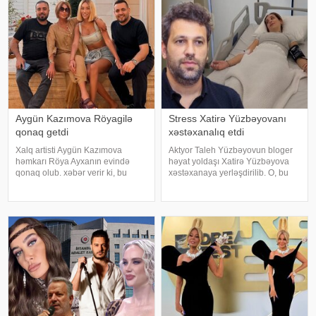
Aygün Kazımova Röyagilə
Stress Xatirə Yüzbəyovanı
qonaq getdi
xəstəxanalıq etdi
Xalq artisti Aygün Kazımova
Aktyor Taleh Yüzbəyovun bloger
həmkarı Röya Ayxanın evində
həyat yoldaşı Xatirə Yüzbəyova
qonaq olub. xəbər verir ki, bu
xəstəxanaya yerləşdirilib. O, bu
barədə müğənni Kazım Can
barədə sosial media hesabında
instaqram hesabında paylaşım
paylaşım edib. "Son zamanlar
edib. Görüntülər qısa müddətdə
stressə bağlı olaraq nə düzgün
izləyicilərin marağına səbəb olub
qidalandım, nə düzgün yatdım.
Gördü