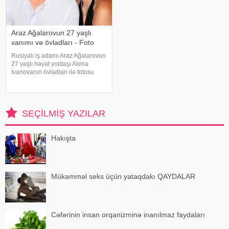
Araz Ağalarovun 27 yaşlı
xanımı və övladları - Foto
Rusiyalı iş adamı Araz Ağalarovun
27 yaşlı həyat yoldaşı Alena
İvanovanın övladları ilə fotosu
yayılıb. Şəkil sosial mediada
paylaşılıb. Fotoda Alena və
A.Ağalarovdan olan iki övladı yer
alıb. Qeyd edək ki, Araz Ağalarovu
SEÇILMIŞ YAZILAR
Hakışta
Mükəmməl seks üçün yataqdakı QAYDALAR
Cəfərinin insan orqanizminə inanılmaz faydaları