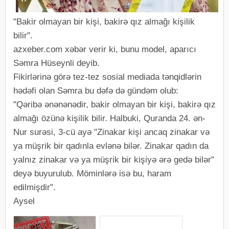
"Bakir olmayan bir kişi, bakirə qız almağı kişilik
bilir".
azxeber.com xəbər verir ki, bunu model, aparıcı
Səmra Hüseynli deyib.
Fikirlərinə görə tez-tez sosial mediada tənqidlərin
hədəfi olan Səmra bu dəfə də gündəm olub:
"Qəribə ənənənədir, bakir olmayan bir kişi, bakirə qız
almağı özünə kişilik bilir. Halbuki, Quranda 24. ən-
Nur surəsi, 3-cü ayə "Zinakar kişi ancaq zinakar və
ya müşrik bir qadınla evlənə bilər. Zinakar qadın da
yalnız zinakar və ya müşrik bir kişiyə ərə gedə bilər"
deyə buyurulub. Möminlərə isə bu, haram
edilmişdir".
Aysel