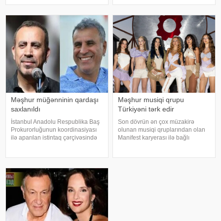
yaşayan ailəsindən istəyib. Tokeri
qardaşlarımın məzarını ziyarət
bu özəl günündə həmkarları Diren
edirəm. Bu dünyadan hamımız
Polatoğulları və Mustaf
köçəcəyik. Amma köçməyin d
Məşhur müğənninin qardaşı
Məşhur musiqi qrupu
saxlanıldı
Türkiyəni tərk edir
İstanbul Anadolu Respublika Baş
Son dövrün ən çox müzakirə
Prokurorluğunun koordinasiyası
olunan musiqi qruplarından olan
ilə aparılan istintaq çərçivəsində
Manifest karyerası ilə bağlı
Şile Bələdiyyəsinə dair yeni
mühüm qərar qəbul edib. xarici
əməliyyat keçirilib. xəbər verir ki,
mətbuata istinadən xəbər verir ki,
İstanbul və İzmir şəhərlərində eyni
qrupun qurucusu və meneceri
vaxtda həyata keçirilə
Tolqa Akış üzvlərin sentyabr
ayında İstanbuldak