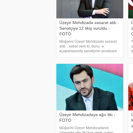
Üzeyir Mehdizadə xəsarət aldı -
Sənətçiyə 12 tikiş vuruldu -
FOTO
Müğənni Üzeyir Mehdizadə xəsarət
T
alıb. . xəbər verir ki, bunu -ə
s
açıqlamasında sənətçinin prodüseri
b
İlqar bəy deyib. O, hazırda
s
Mehdizadənin səhhətinin yaxşı
p
olduğunu qeyd edib: . "Üzeyir bəy
Ü
evdə olarkən stəkan sınıb
m
Üzeyir Mehdizadəyə ağır itki -
FOTO
Müğənni Üzeyir Mehdizadənin
ailəsində ağır itki baş verib. xəbər