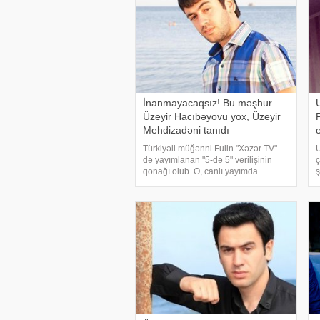
İnanmayacaqsız! Bu məşhur
Üzeyir Hacıbəyovu yox, Üzeyir
Mehdizadəni tanıdı
Türkiyəli müğənni Fulin "Xəzər TV"-
də yayımlanan "5-də 5" verilişinin
ç
qonağı olub. O, canlı yayımda
ş
azərbaycanlı müğənnilərdən Aygün
i
Kazımova, Röya və Miri Yusifi
tanıdığını söyləyib. "Üzeyir Hacıbəyo
g
a