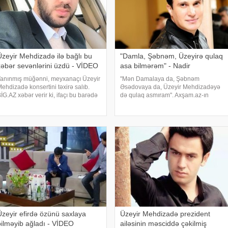
Üzeyir Mehdizadə ilə bağlı bu
"Damla, Şəbnəm, Üzeyirə qulaq
xəbər sevənlərini üzdü - VİDEO
asa bilmərəm" - Nadir
anınmış müğənni, meyxanaçı Üzeyir
"Mən Damalaya da, Şəbnəm
ehdizadə konsertini təxirə salıb.
Əsədovaya da, Üzeyir Mehdizadəyə
İG.AZ xəbər verir ki, ifaçı bu barədə
də qulaq asmıram". Axşam.az-ın
zü məlumat verib. O bildirib ki,
məlumatına hörə, bu sözləri müğənni
əşkilatçılıqdan narazı qaldığı üçün bu
Nadir Qafarzadə "Hər şey daxil"
ddımı atıb. Qeyd edək ki,
verilişində deyib. Sənətçi bildirib ki,
Ü.Mehdizad
onla
​Üzeyir efirdə özünü saxlaya
Üzeyir Mehdizadə prezident
bilməyib ağladı - VİDEO
ailəsinin məsciddə çəkilmiş