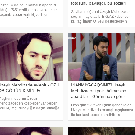
fotosunu paylaşdı, bu sözləri
əzər TV-də Zaur Kamalın aparıcısı
yazdı
lduğu "5\5" verilişində kövrək anlar
Sevilən müğənni Üzeyir Mehdizadə
aşanıb. xəbər verir ki, verilişin
seçimini açıqlayıb. BİG.AZ xəbər verir
qonağı müğənni Üzeyir Mehdizadə
ki, ifaçı İlham Əliyevi dəstəklədiyini
lub. Zaur Kamal müğənnin
bildirib. O, sosial şəbəkədə prezident
oğulduğu Bakının Suraxanı rayonu,
ailəsinin məsciddə çəkilmiş fotosunu
onşular
paylaşaraq xalqımızın firavan həyat
Üzeyir Mehdizadə evlənir - ÖZÜ
İNANMIYACAQSINIZ! Üzeyir
DƏ GÖRÜN KİMİNLƏ
Mehdizadəni polis bölməsinə
apardılar - Görün nəyə görə -
Məşhur müğənni Üzeyir
FOTO
ehdizadədən xoş xəbər var. xəbər
Ötən gün "5/5" verilişinin qonağı olan
erir ki, ifaçı subaylığın daşını atmağa
Üzeyir Mehdizadə maraqlı açıqlaması
azırlaşır. Bu barədə o, ARB
ilə hər kəsi təəccübləndirib. -a
elekanalında yayımlanan "Səhər-
istinadən xəbər verir ki, ifaçı
əhər" verilişində deyib:. "Evlənməyə
Özbəkistanda konsertlərindən sonra
azırlaşıram
polislərin ona hazırladığı "sürpriz"də