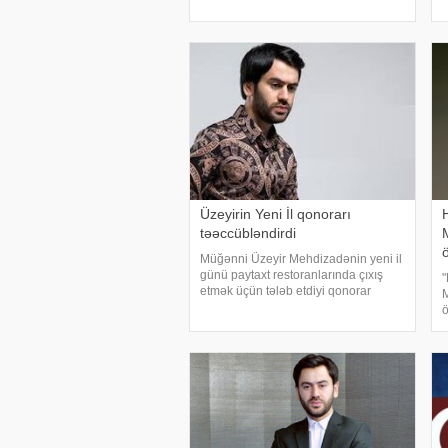
verilən sual müğənnini özündən
N
çıxardıb. O, bir mənalı olaraq bu
y
haqda danışmaq istəmədiyin
Üzeyirin Yeni İl qonorarı
təəccübləndirdi
ö
Müğənni Üzeyir Mehdizadənin yeni il
günü paytaxt restoranlarında çıxış
"
etmək üçün tələb etdiyi qonorar
M
eşidənləri heyrətləndirib. xəbər verir
ö
ki, o, Almaniyada 40 dəqiqəlik çıxış
B
üçün 44 min Avro tələb edib. Müğənni
Bakıd
V
t