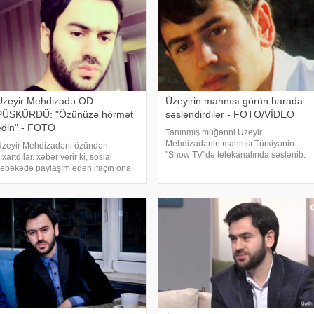
Uzeyir Mehdizadə OD
Üzeyirin mahnısı görün harada
PÜSKÜRDÜ: "Özünüzə hörmət
səsləndirdilər - FOTO/VİDEO
edin" - FOTO
Tanınmış müğənni Üzeyir
Mehdizadənin mahnısı Türkiyənin
Uzeyir Mehdizadəni özündən
"Show TV"də telekanalında səslənib.
ıxartdılar. xəbər verir ki, sosial
Müğənninin mahnısını türkiyəli ifaçı
əbəkədə paylaşım edən ifaçın ona
Sevcan Dalkıran oxuyub. Mahnının
rad edənlərə usyanını belə bildirib:
nəqarətini isə Üzeyir özü ifa edib.
"Salam aleykum. Sözüm haqqıma
Sevcan telekanalı
irən, şəxsiyyətinə hörmət etməyən
damlaradır. Mə