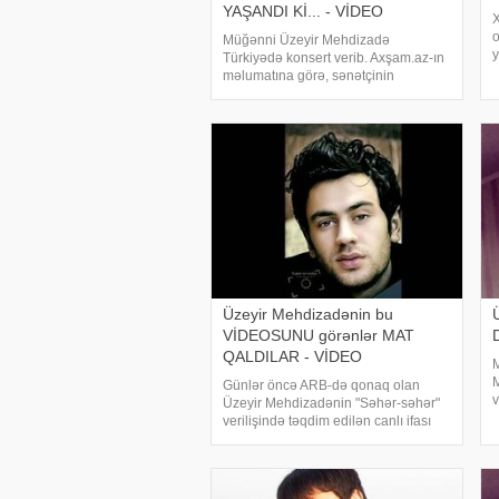
YAŞANDI Kİ... - VİDEO
X
o
Müğənni Üzeyir Mehdizadə
y
Türkiyədə konsert verib. Axşam.az-ın
məlumatına görə, sənətçinin
o
tədbirində izdiham yaşanıb.
d
Konsertdən videolar sosial şəbəkədə
q
paylaşılıb. Pərəstişkarları Üzeyirin
səhnəyə çıxışını coşqu ilə
qarşılayıblar
Üzeyir Mehdizadənin bu
VİDEOSUNU görənlər MAT
QALDILAR - VİDEO
M
Günlər öncə ARB-də qonaq olan
v
Üzeyir Mehdizadənin "Səhər-səhər"
h
verilişində təqdim edilən canlı ifası
t
sosial şəbəkədə müzakirələrə səbəb
S
olub. xəbər verir ki, verilişdə aparıcı
h
Elgiz redaksiyaya Üzeyirin canlı
ifasını