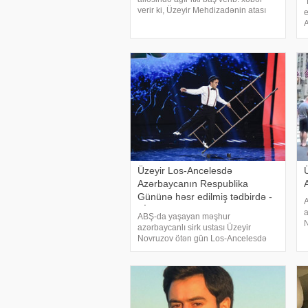
"
verir ki, Üzeyir Mehdizadənin atası
e
Bəxtiyar dünyasını dəyişib. Bu haqda
A
Üzeyir Mehdizadənin fan səhifəsində
m
məlumat verilib
g
Ş
Üzeyir Los-Ancelesdə
Azərbaycanın Respublika
Gününə həsr edilmiş tədbirdə -
A
VİDEO
a
ABŞ-da yaşayan məşhur
N
azərbaycanlı sirk ustası Üzeyir
C
Novruzov ötən gün Los-Ancelesdə
x
Azərbaycanın Respublika Gününə
N
həsr edilmiş tədbirdə çıxış edib. xəbər
verir ki, bu barədə Ginnesin
Rekordlar Kitabına düşən
Ü.Novruzovu