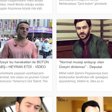
Bütün müğənnilərin məni tənqid
Mehtizadəyə "Qızıl buton" göndərib.
tdiyi, mənfi fikirdə olduğu vaxtda
xəbər verir ki, bu barədə ifaçının özü
ygün Kazımova böyük risk etdi,
məlumat yayıb. "Uğurlarımıza sevinən
ənimlə duet oxudu. Peşəkarlığını
hər kəsi təbrik və təşəkkü
östərdi. Bunun xeyrini də gördü.
ükür edirəm ki, peşmançılıq olmadı.
Aygün Kazımovada
Üzeyir bu hərəkətləri ilə BÜTÜN
"Normal musiqi anlayışı olan
ABŞ-ı HEYRAN ETDİ - VİDEO
Üzeyiri dinləməz" - Deputat
merikada yaşayan azərbaycanlı
Millət vəkili Qənirə Paşayevaya bəzi
krobat, sirk ustası və şoumen Üzeyir
telekanallar tərəfindən efir qadağası
ovruzov "America's Got Talent: The
qoyulubmuş. bildirir ki, ölkə.az-ın
hampions" teleşousunda çıxış edib.
məlumatına görə, Paşayeva bu
əbər verir ki, həmyerlimiz bu dəfə
barədə Kamran Həsənlinin
BC telekanalında nümayiş oluna
aparıcılığıyla yayımlanan "Onda
başladıq" verilişind