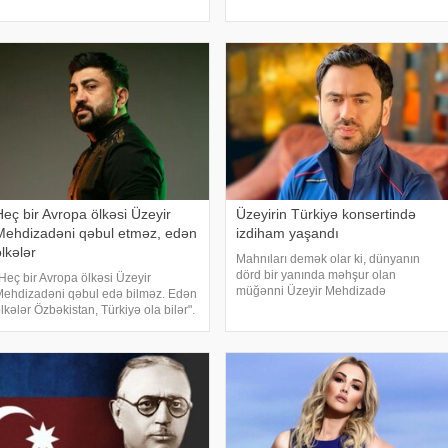
əbioğlu ilə arasında narazılıq
sənətdə yaşadığı sıxıntılardan
aşanıb:. "Siz Üzeyir
danışıb. Müğənni ona qarşı olan
qərəzli münasibətlər
Heç bir Avropa ölkəsi Üzeyir
Üzeyirin Türkiyə konsertində
Mehdizadəni qəbul etməz, edən
izdiham yaşandı
lkələr
Mahnıları demək olar ki, dünyanın
dörd bir yanında məhşur olan
Heç bir Avropa ölkəsi Üzeyir
müğənni Üzeyir Mehdizadə
ehdizadəni qəbul edə bilməz. Edən
Türkiyədə konsert verib. xəbər verir
lkələr Özbəkistan, Türkiyə ola bilər".
ki, "İstanbul Bostancı Gösteri
u fikirləri -a eksklüziv
Merkezi"ndə baş tutan konserti
müsahibəsində tanınmış müğənni
izləməyə 45 min insan toplaşıb
üqar Muradov bayağı mahnıları
ənqid edərkən deyib