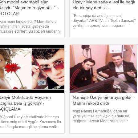
Son model avtomobil alan
Üzeyir Mehdizadə ailəsi ilə bağlı
zeyir: "Maşınımın qiyməti..." -
elə bir şey dedi ki...
FOTOLAR
"Bu dəqiqə dava düşsə, məni
döyərlər". ARB TV-nin "Gəlin danışaq"
Kim məni tənqid edir? Məni tənqid
verilişinin qonağı olan müğənni
tmirlər, məni sosial şəbəkədə
Üzeyir Mehdizadə maraqlı
üzakirə edirlər". Bu sözləri müğənni
açıqlamalar verib. O ilk olaraq bildirib
zeyir Mehdizadə -a açıqlamasında
ki, ailəsində musiqiçi olmayıb:.
eyib. İfaçı onu sosial şəbəkədə
"Ailəmizd
üzakirə olunmasına bir o qədər də
önə
Üzeyir Mehdizade Röyanın
Namiqlə Üzeyir bir araya gəldi -
acığına belə iş görüb? -
Mahnı rekord qırdı
AÇIQLAMA
Aşıq Namiq Fərhadoğlu daha bir
yeniliyə imza atıb. Aşıq bu dəfə də
üğənni Üzeyir Mehdizadə bir neçə
müğənni Üzeyir Mehtizadə ilə bir
l öncə xalq artisti Aygün Kazımova ilə
araya gəlib. Sazın xüsusi çaları,
ueti haqda maraqlı açıqlama verib.
ahəngi ilə ərsəyə gələn.
stiPress xəbər verir ki, Lider
"Bağlanmağım var" mahnısı cəmi iki
elekanalında qonaq olan ifaçı bu