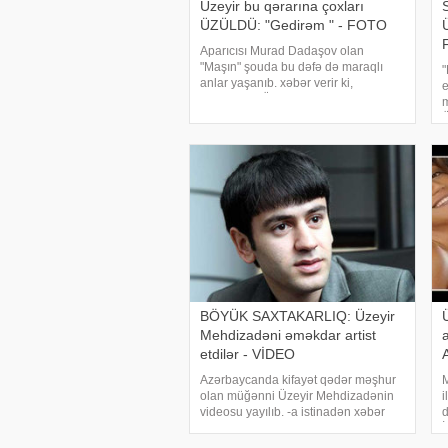
Üzeyir bu qərarına çoxları
ÜZÜLDÜ: "Gedirəm " - FOTO
Ü
Aparıcısı Murad Dadaşov olan
"Maşın" şouda bu dəfə də maraqlı
"
anlar yaşanıb. xəbər verir ki,
e
meyxanaçı Üzeyir maşından əlini
m
çəkərək verilişdən ayrılıb. Buna
Ü
səbəb nahar vaxtı rəqqasə Oksana
d
Rəsulova ilə aralarınd
m
BÖYÜK SAXTAKARLIQ: Üzeyir
Mehdizadəni əməkdar artist
etdilər - VİDEO
Azərbaycanda kifayət qədər məşhur
M
olan müğənni Üzeyir Mehdizadənin
i
videosu yayılıb. -a istinadən xəbər
d
verir ki, ifaçının ötən il Dağıstanda
İ
verdiyi konsertdə maraqlı məqam
t