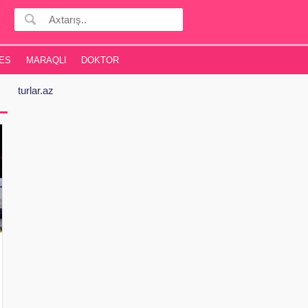
ES
MARAQLI
DOKTOR
turlar.az