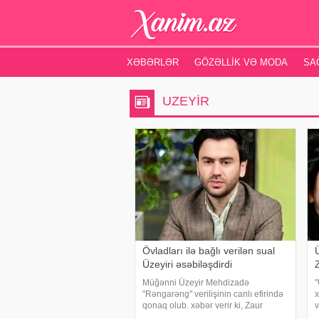
XƏBƏRLƏR
GÖZƏLLIK VƏ MODA
SA
UZEYIR
Övladları ilə bağlı verilən sual
Üzeyiri əsəbiləşdirdi
Müğənni Üzeyir Mehdizadə
"
"Rəngarəng" verilişinin canlı efirində
x
qonaq olub. xəbər verir ki, Zaur
v
Nəbioğlunun övladları ilə bağlı
b