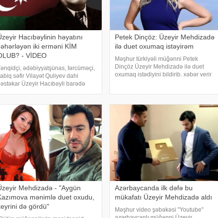
Üzeyir Hacıbəylinin həyatını
Petek Dinçöz: Üzeyir Mehdizadə
zəhərləyən iki erməni KİM
ilə duet oxumaq istəyirəm
OLUB? - VİDEO
Məşhur türkiyəli müğənni Petek
Dinçöz Üzeyir Mehdizadə ilə duet
ənqidçi, ədəbiyyatşünas, tərcüməçi,
oxumaq istədiyini bildirib. xəbər verir
abiq səfir Vilayət Quliyev dahi
ki, 19 yaşından Bakıya gələn Petek
əstəkar Üzeyir Hacıbəyli barədə
burada çox gözəl qarşılandığını
osial şəbəkədə maraqlı fakt
vurğulayıb. . O, açıqlamasında "Tik-
aylaşıb. . xəbər verir ki, o, vaxtilə
tok"
zeyir bəyin həyatının iki erməni
usiqiçisi tərəfində
Üzeyir Mehdizadə - "Aygün
Azərbaycanda ilk dəfə bu
Kazımova mənimlə duet oxudu,
mükafatı Üzeyir Mehdizadə aldı
xeyrini də gördü"
Məşhur video şəbəkəsi "Youtube"
azərbaycanlı müğənni Üzeyir