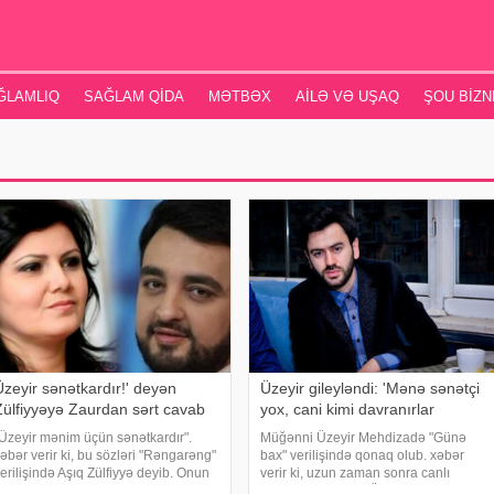
ĞLAMLIQ
SAĞLAM QIDA
MƏTBƏX
AILƏ VƏ UŞAQ
ŞOU BIZN
Üzeyir sənətkardır!' deyən
Üzeyir gileyləndi: 'Mənə sənətçi
Zülfiyyəyə Zaurdan sərt cavab
yox, cani kimi davranırlar
Üzeyir mənim üçün sənətkardır".
Müğənni Üzeyir Mehdizadə "Günə
əbər verir ki, bu sözləri "Rəngarəng"
bax" verilişində qonaq olub. xəbər
erilişində Aşıq Zülfiyyə deyib. Onun
verir ki, uzun zaman sonra canlı
u sözlərindən sonra aparıcı Zaur
efirdə qonaq olan Üzeyir illərlə