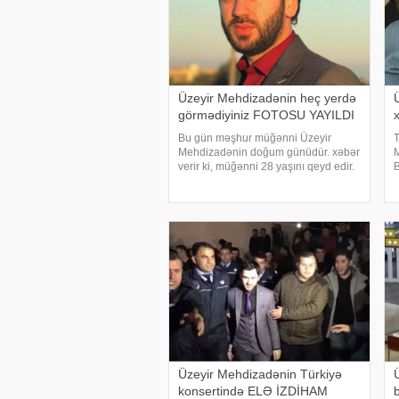
Üzeyir Mehdizadənin heç yerdə
görmədiyiniz FOTOSU YAYILDI
Bu gün məşhur müğənni Üzeyir
T
Mehdizadənin doğum günüdür. xəbər
M
verir ki, müğənni 28 yaşını qeyd edir.
B
O, ad günü münasibəti ilə uşaqlıq
ö
fotosunu izləyiciləri ilə bölüşüb.Şəkil
t
izləyicilər tərəfindən maraqla
a
qarşılanıb. Həmi
Üzeyir Mehdizadənin Türkiyə
konsertində ELƏ İZDİHAM