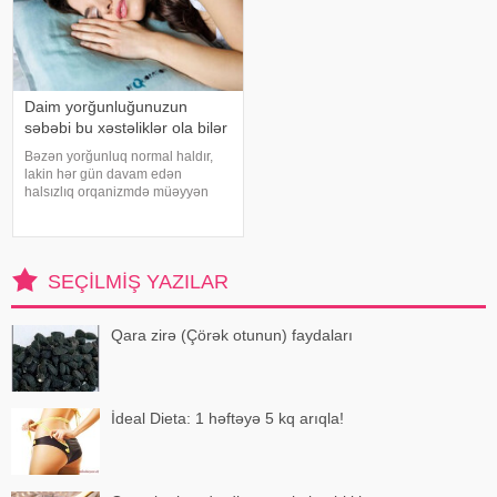
Daim yorğunluğunuzun
səbəbi bu xəstəliklər ola bilər
Bəzən yorğunluq normal haldır,
lakin hər gün davam edən
halsızlıq orqanizmdə müəyyən
problemlərin əlaməti ola bilər.
xəbər verir ki, davamlı
yorğunluğun səbəbləri arasında
qan azlığı, qalxanabənzər vəz
SEÇILMIŞ YAZILAR
xəstəlikləri, şəkərl
Qara zirə (Çörək otunun) faydaları
İdeal Dieta: 1 həftəyə 5 kq arıqla!