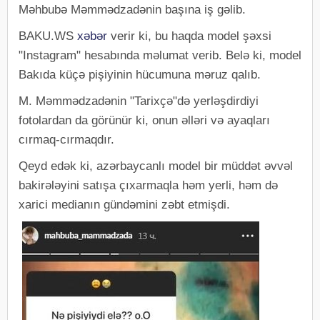
Məhbubə Məmmədzadənin başına iş gəlib.
BAKU.WS
xəbər
verir ki, bu haqda model şəxsi
"Instagram" hesabında məlumat verib. Belə ki, model
Bakıda küçə pişiyinin hücumuna məruz qalıb.
M. Məmmədzadənin "Tarixçə"də yerləşdirdiyi
fotolardan da görünür ki, onun əlləri və ayaqları
cırmaq-cırmaqdır.
Qeyd edək ki, azərbaycanlı model bir müddət əvvəl
bakirələyini satışa çıxarmaqla həm yerli, həm də
xarici medianın gündəmini zəbt etmişdi.