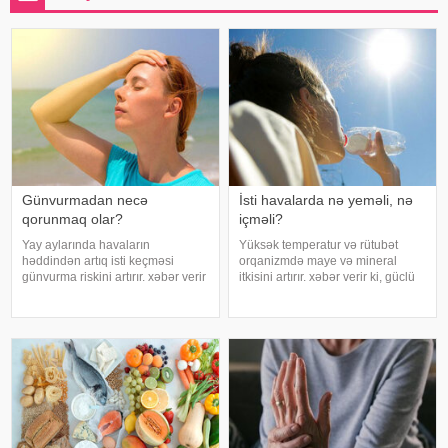
Günvurmadan necə
İsti havalarda nə yeməli, nə
qorunmaq olar?
içməli?
Yay aylarında havaların
Yüksək temperatur və rütubət
həddindən artıq isti keçməsi
orqanizmdə maye və mineral
günvurma riskini artırır. xəbər verir
itkisini artırır. xəbər verir ki, güclü
ki, xüsusilə uşaqlar, yaşlılar,
tərləmə nəticəsində yaranan su
xroniki xəstəliyi olan şəxslər və
və mineral çatışmazlığı huşun
açıq havada çalışanlar daha
itirilməsinə, başgicəllənmə və
diqqətli olmalıdırlar.
ürəkbulanma kimi hallara səbəb
Günvurmadan qorunma
ol