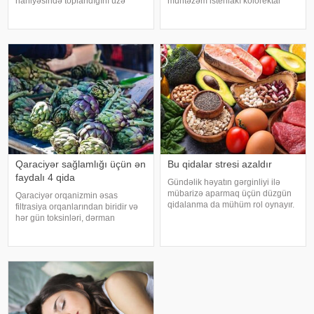
nahiyəsində toplandığını üzə
müntəzəm istehlakı kolorektal
çıxarıb. Bir çox insan yaşlandıqca
(yoğun və düz bağırsaq) xərçəngi
çəkisi demək olar ki, dəyişməsə
riskini artıra bilər. xəbər verir ki, bu
də, qarın nahiyəsinin böyüdüyünü
barədə Rusiya Səhiyyə
müşahidə edir. Bu isə təkcə esteti
Nazirliyinin Milli Kliniki
Endokrinologiy
Qaraciyər sağlamlığı üçün ən
Bu qidalar stresi azaldır
faydalı 4 qida
Gündəlik həyatın gərginliyi ilə
mübarizə aparmaq üçün düzgün
Qaraciyər orqanizmin əsas
qidalanma da mühüm rol oynayır.
filtrasiya orqanlarından biridir və
axşam.az-a istinadən bildirir
hər gün toksinləri, dərman
ki, orqanizmin kifayət qədər
qalıqlarını və maddələr
vitamin və mineral alması stressin
mübadiləsi nəticəsində yaranan
təsirlərini azaltmağa kömək edə
tullantıları emal edir. "Euroonco"
bilər
federal ekspert onkologiya
klinikalar