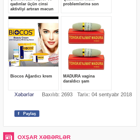
Xəbərlər
Baxılıb: 2693 Tarix: 04 sentyabr 2018
f
Paylaş
OXŞAR XƏBƏRLƏR