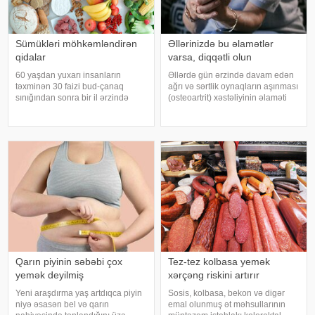
Sümükləri möhkəmləndirən
Əllərinizdə bu əlamətlər
qidalar
varsa, diqqətli olun
60 yaşdan yuxarı insanların
Əllərdə gün ərzində davam edən
təxminən 30 faizi bud-çanaq
ağrı və sərtlik oynaqların aşınması
sınığından sonra bir il ərzində
(osteoartrit) xəstəliyinin əlaməti
həyatını itirir. xəbər verir ki, bu
ola bilər. Bu xəstəlik oynaqları
səbəbdən sümüklərin
qoruyan qığırdağın zamanla
möhkəmliyini qorumaq və sınıq
nazilməsi və aşınması nəticəsində
riskini azaltmaq üçün kalsium, D
yaranır. xəbər verir ki
vitamini, zülal
Qarın piyinin səbəbi çox
Tez-tez kolbasa yemək
yemək deyilmiş
xərçəng riskini artırır
Yeni araşdırma yaş artdıqca piyin
Sosis, kolbasa, bekon və digər
niyə əsasən bel və qarın
emal olunmuş ət məhsullarının