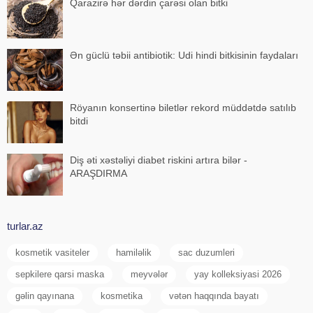
Qarazirə hər dərdin çarəsi olan bitki
Ən güclü təbii antibiotik: Udi hindi bitkisinin faydaları
Röyanın konsertinə biletlər rekord müddətdə satılıb
bitdi
Diş əti xəstəliyi diabet riskini artıra bilər -
ARAŞDIRMA
turlar.az
kosmetik vasiteler
hamiləlik
sac duzumleri
sepkilere qarsi maska
meyvələr
yay kolleksiyasi 2026
gəlin qayınana
kosmetika
vətən haqqında bayatı