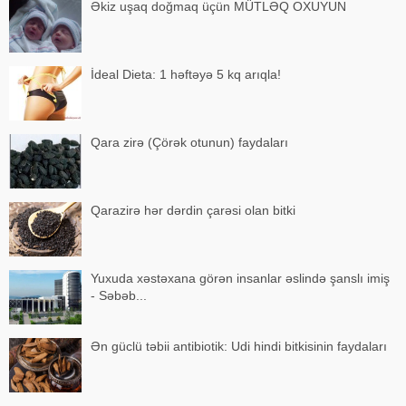
Əkiz uşaq doğmaq üçün MÜTLƏQ OXUYUN
İdeal Dieta: 1 həftəyə 5 kq arıqla!
Qara zirə (Çörək otunun) faydaları
Qarazirə hər dərdin çarəsi olan bitki
Yuxuda xəstəxana görən insanlar əslində şanslı imiş
- Səbəb...
Ən güclü təbii antibiotik: Udi hindi bitkisinin faydaları