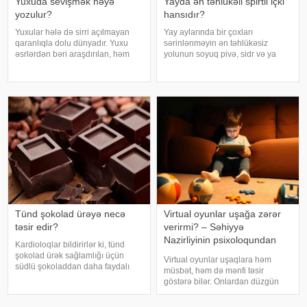
Yuxuda sevişmək nəyə
Yayda ən təhlükəli spirtli içki
yozulur?
hansıdır?
Yuxular hələ də sirri açılmayan
Yay aylarında bir çoxları
qaranlıqla dolu dünyadır. Yuxu
sərinlənməyin ən təhlükəsiz
əsrlərdən bəri araşdırılan, həm
yolunun soyuq pivə, sidr və ya
alimlərin, həm də mistika ilə
şirin kokteyl içmək olduğunu
məşğul olanların cavabını tapmaq
düşünür. Güclü spirtli içkilərdən
istədiyi tapmacadır. Fərqli və
istidə uzaq durmağa çalışsalar da,
rəngarəng yuxular bəzən də
az alkoqollu içkilər çox vaxt
cinsəlikl
zərərsi
Tünd şokolad ürəyə necə
Virtual oyunlar uşağa zərər
təsir edir?
verirmi? – Səhiyyə
Nazirliyinin psixoloqundan
Kardioloqlar bildirirlər ki, tünd
tövsiyələr
şokolad ürək sağlamlığı üçün
Virtual oyunlar uşaqlara həm
südlü şokoladdan daha faydalı
müsbət, həm də mənfi təsir
hesab olunur. Bunun əsas səbəbi
göstərə bilər. Onlardan düzgün
kakaonun tərkibində olan
rejimdə istifadə edildikdə zehni
flavanollar, güclü antioksidant
inkişafı dəstəkləsə də, həddindən