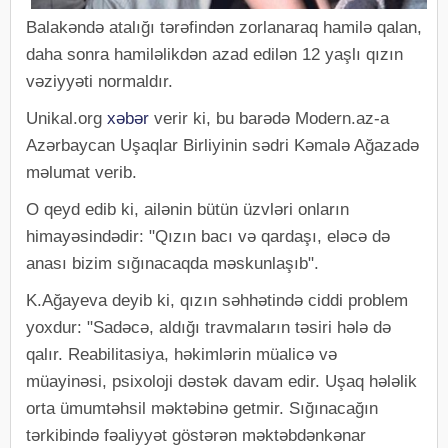
Balakəndə atalığı tərəfindən zorlanaraq hamilə qalan,
daha sonra hamiləlikdən azad edilən 12 yaşlı qızın
vəziyyəti normaldır.
Unikal.org
xəbər
verir ki, bu barədə Modern.az-a
Azərbaycan Uşaqlar Birliyinin sədri Kəmalə Ağazadə
məlumat verib.
O qeyd edib ki, ailənin bütün üzvləri onların
himayəsindədir: "Qızın bacı və qardaşı, eləcə də
anası bizim sığınacaqda məskunlaşıb".
K.Ağayeva deyib ki, qızın səhhətində ciddi problem
yoxdur: "Sadəcə, aldığı travmaların təsiri hələ də
qalır. Reabilitasiya, həkimlərin müalicə və
müayinəsi, psixoloji dəstək davam edir. Uşaq hələlik
orta ümumtəhsil məktəbinə getmir. Sığınacağın
tərkibində fəaliyyət göstərən məktəbdənkənar