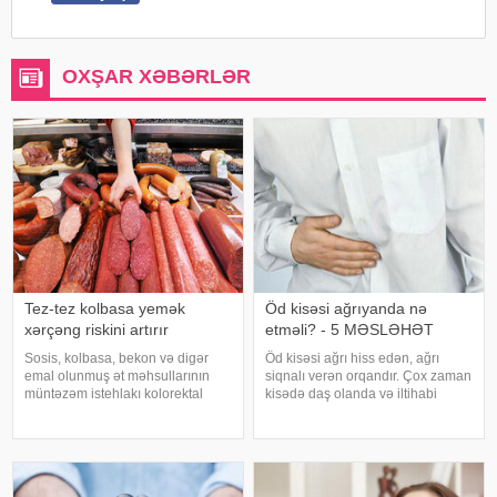
OXŞAR XƏBƏRLƏR
Tez-tez kolbasa yemək
Öd kisəsi ağrıyanda nə
xərçəng riskini artırır
etməli? - 5 MƏSLƏHƏT
Sosis, kolbasa, bekon və digər
Öd kisəsi ağrı hiss edən, ağrı
emal olunmuş ət məhsullarının
siqnalı verən orqandır. Çox zaman
müntəzəm istehlakı kolorektal
kisədə daş olanda və iltihabi
(yoğun və düz bağırsaq) xərçəngi
xəstəliklərdə ağrıyır. Kəskin
riskini artıra bilər. xəbər verir ki, bu
pristuplarda ilk işiniz təcili yardım
barədə Rusiya Səhiyyə
çağırıb, xəstəxanaya çatmaqdır,
Nazirliyinin Milli Kliniki
bu zaman hətta ağrıkəsic
Endokrinologiy