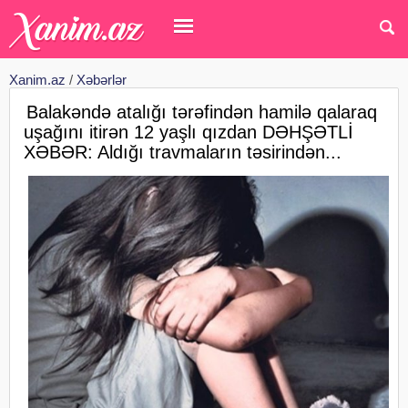
Xanim.az
/
Xəbərlər
Balakəndə atalığı tərəfindən hamilə qalaraq
uşağını itirən 12 yaşlı qızdan DƏHŞƏTLİ
XƏBƏR: Aldığı travmaların təsirindən...