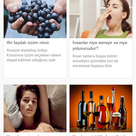
Ən faydalı üzüm növü
İnsanlar niyə əsnəyir və niyə
yoluxucudur?
Rusiyalı diyetoloq Sofiya
Kovanova üzüm seçərkən nələrə
İnsan sadəcə başqa birinin
diqqət edilməli olduğunu izah
əsnədiyini görməklə özü də
edib. -a istinadən xəbər verir ki,
əsnəməyə başlaya bilər.
bu barədə o, AİF.ru nəşrinə
Maraqlıdır ki, bu qəribə təsir bəzi
müsahibəsində danışıb.
heyvanlarda da müşahidə olunur.
Mütəxəssis qeyd edib ki, tünd
xarici mediaya istinadən xəbər
rəngdə olan üzüm sortlar
verir ki, əsnəmək insan
orqanizminin ən adi