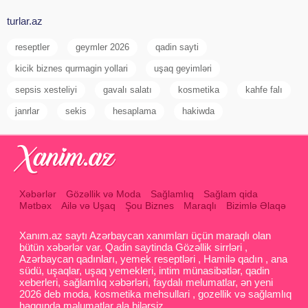
turlar.az
reseptler
geymler 2026
qadin sayti
kicik biznes qurmagin yollari
uşaq geyimləri
sepsis xesteliyi
gavalı salatı
kosmetika
kahfe falı
janrlar
sekis
hesaplama
hakiwda
Xəbərlər
Gözəllik və Moda
Sağlamlıq
Sağlam qida
Mətbəx
Ailə və Uşaq
Şou Biznes
Maraqlı
Bizimlə Əlaqə
Xanım.az saytı Azərbaycan xanımları üçün maraqlı olan
bütün xəbərlər var. Qadin saytinda Gözəllik sirrləri ,
Azərbaycan qadınları, yemek reseptləri , Hamilə qadın , ana
südü, uşaqlar, uşaq yemekleri, intim münasibətlər, qadin
xeberleri, sağlamlıq xəbərləri, faydalı melumatlar, ən yeni
2026 deb moda, kosmetika mehsullari , gozellik və sağlamlıq
haqqında məlumatlar ala bilərsiz.