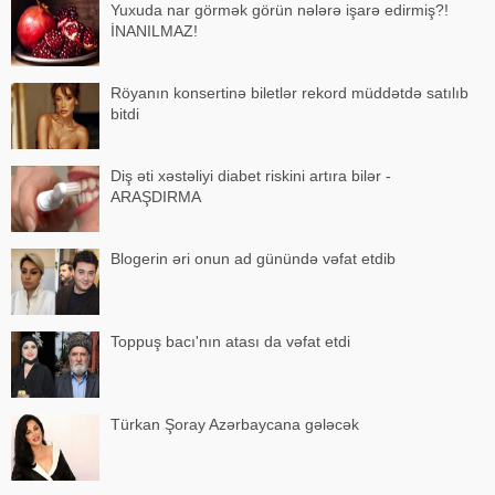
Yuxuda nar görmək görün nələrə işarə edirmiş?!
İNANILMAZ!
Röyanın konsertinə biletlər rekord müddətdə satılıb
bitdi
Diş əti xəstəliyi diabet riskini artıra bilər -
ARAŞDIRMA
Blogerin əri onun ad günündə vəfat etdib
Toppuş bacı'nın atası da vəfat etdi
Türkan Şoray Azərbaycana gələcək