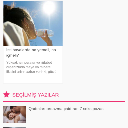
maddələrdir. -a istinadən bildirir ki
artıq oynanılması fiziki və psixoloji
problemlərə səbəb ola bilər
İsti havalarda nə yeməli, nə
içməli?
Yüksək temperatur və rütubət
orqanizmdə maye və mineral
itkisini artırır. xəbər verir ki, güclü
tərləmə nəticəsində yaranan su
və mineral çatışmazlığı huşun
itirilməsinə, başgicəllənmə və
ürəkbulanma kimi hallara səbəb
SEÇILMIŞ YAZILAR
ol
Qadınları orqazma çatdıran 7 seks pozası