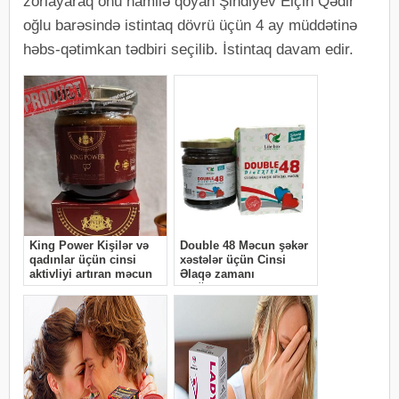
zorlayaraq onu hamilə qoyan Şindiyev Elçin Qədir
oğlu barəsində istintaq dövrü üçün 4 ay müddətinə
həbs-qətimkan tədbiri seçilib. İstintaq davam edir.