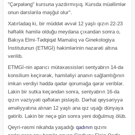
"Çərpələng" kursuna yazdırmışıq. Kursda müəllimlər
onun dərslərilə məşğul olur".
Xatırladaq ki, bir müddət əvvəl 12 yaşlı qızın 22-23
həftəlik hamilə olduğu meydana çıxandan sonra o,
Bakıya Elmi-Tədqiqat Mamalıq və Ginekologiya
İnstitutunun (ETMGİ) həkimlərinin nəzarəti altına
verilib.
ETMGİ-nin aparıcı mütəxəssisləri sentyabrın 14-də
konsilium keçirərək, hamiləliyi ananın sağlamlığının
imkan verdiyi həddə qədər qorumağa qərar veriblər.
Lakin bir sutka keçəndən sonra, sentyabrın 16-da
qızın vəziyyəti qəflətən pisləşib. Dərhal qeysəriyyə
əməliyyatına alınan 12 yaşlı ana qız uşağı dünyaya
gətirib. Lakin bir neçə gün sonra yeni doğulmuş ölüb.
Qeyri-rəsmi nikahda yaşadığı
qadının
qızını